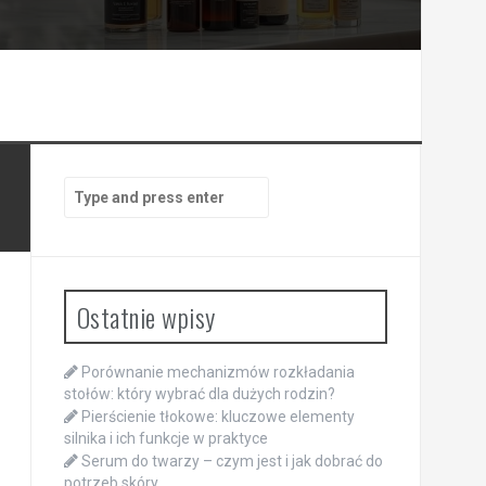
Search
for:
Ostatnie wpisy
Porównanie mechanizmów rozkładania
stołów: który wybrać dla dużych rodzin?
Pierścienie tłokowe: kluczowe elementy
silnika i ich funkcje w praktyce
Serum do twarzy – czym jest i jak dobrać do
potrzeb skóry