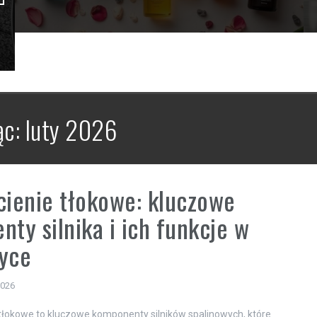
ąc:
luty 2026
cienie tłokowe: kluczowe
nty silnika i ich funkcje w
yce
2026
 tłokowe to kluczowe komponenty silników spalinowych, które