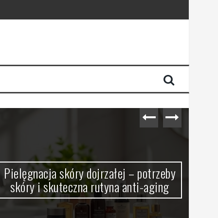
Pielęgnacja skóry dojrzałej – potrzeby
J
skóry i skuteczna rutyna anti-aging