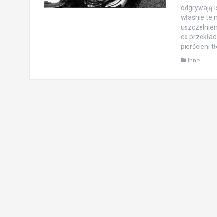
odgrywają i
właśnie te 
uszczelnien
co przekład
pierścieni 
Inne