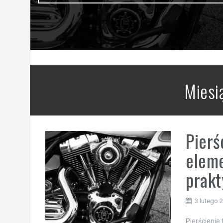
Miesi
Pierś
eleme
prakt
3 lutego 
Pierścienie