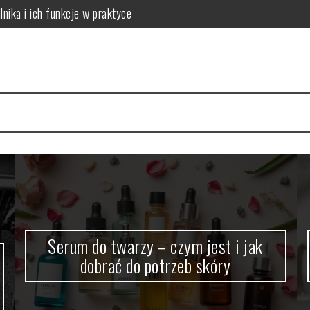
lnika i ich funkcje w praktyce
 do potrzeb skóry
óry i skuteczna rutyna anti-aging
acji na 4 tygodnie
a cerę i jak to naprawić
ów: który wybrać dla dużych rodzin?
Serum do twarzy – czym jest i jak
dobrać do potrzeb skóry