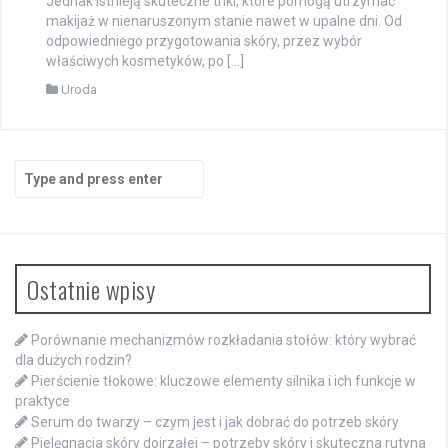
Jednak istnieją skuteczne triki, które pomogą utrzymać
makijaż w nienaruszonym stanie nawet w upalne dni. Od
odpowiedniego przygotowania skóry, przez wybór
właściwych kosmetyków, po […]
Uroda
Search
for:
Ostatnie wpisy
Porównanie mechanizmów rozkładania stołów: który wybrać
dla dużych rodzin?
Pierścienie tłokowe: kluczowe elementy silnika i ich funkcje w
praktyce
Serum do twarzy – czym jest i jak dobrać do potrzeb skóry
Pielęgnacja skóry dojrzałej – potrzeby skóry i skuteczna rutyna