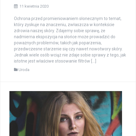
11 kwietnia 2020
Ochrona przed promieniowaniem słonecznym to temat,
który zyskuje na znaczeniu, zwłaszcza w kontekście
zdrowia naszej skóry. Zdajemy sobie sprawę, że
nadmierna ekspozycja na słońce może prowadzić do
poważnych problemów, takich jak poparzenia,
przedwczesne starzenie się czy nawet nowotwory skóry.
Jednak wiele osób wciąż nie zdaje sobie sprawy z tego, jak
istotne jest właściwe stosowanie filtrów […]
Uroda