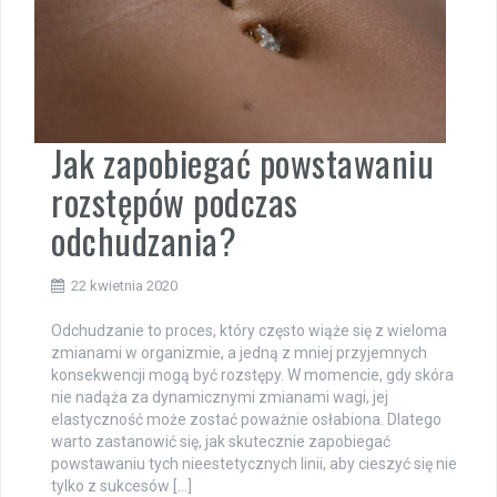
Jak zapobiegać powstawaniu
rozstępów podczas
odchudzania?
22 kwietnia 2020
Odchudzanie to proces, który często wiąże się z wieloma
zmianami w organizmie, a jedną z mniej przyjemnych
konsekwencji mogą być rozstępy. W momencie, gdy skóra
nie nadąża za dynamicznymi zmianami wagi, jej
elastyczność może zostać poważnie osłabiona. Dlatego
warto zastanowić się, jak skutecznie zapobiegać
powstawaniu tych nieestetycznych linii, aby cieszyć się nie
tylko z sukcesów […]