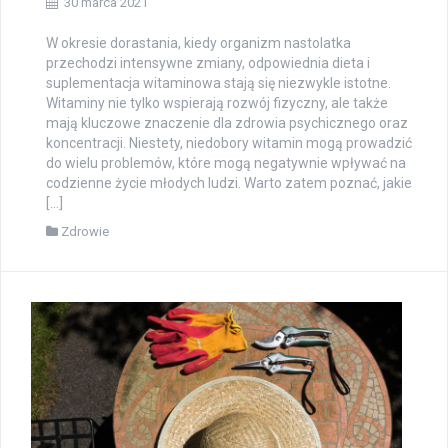
30 marca 2021
W okresie dorastania, kiedy organizm nastolatka
przechodzi intensywne zmiany, odpowiednia dieta i
suplementacja witaminowa stają się niezwykle istotne.
Witaminy nie tylko wspierają rozwój fizyczny, ale także
mają kluczowe znaczenie dla zdrowia psychicznego oraz
koncentracji. Niestety, niedobory witamin mogą prowadzić
do wielu problemów, które mogą negatywnie wpływać na
codzienne życie młodych ludzi. Warto zatem poznać, jakie
[…]
Zdrowie