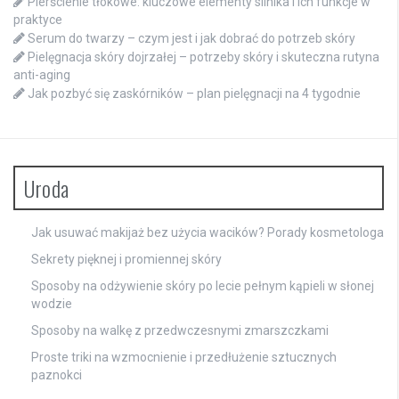
Pierścienie tłokowe: kluczowe elementy silnika i ich funkcje w
praktyce
Serum do twarzy – czym jest i jak dobrać do potrzeb skóry
Pielęgnacja skóry dojrzałej – potrzeby skóry i skuteczna rutyna
anti-aging
Jak pozbyć się zaskórników – plan pielęgnacji na 4 tygodnie
Uroda
Jak usuwać makijaż bez użycia wacików? Porady kosmetologa
Sekrety pięknej i promiennej skóry
Sposoby na odżywienie skóry po lecie pełnym kąpieli w słonej
wodzie
Sposoby na walkę z przedwczesnymi zmarszczkami
Proste triki na wzmocnienie i przedłużenie sztucznych
paznokci