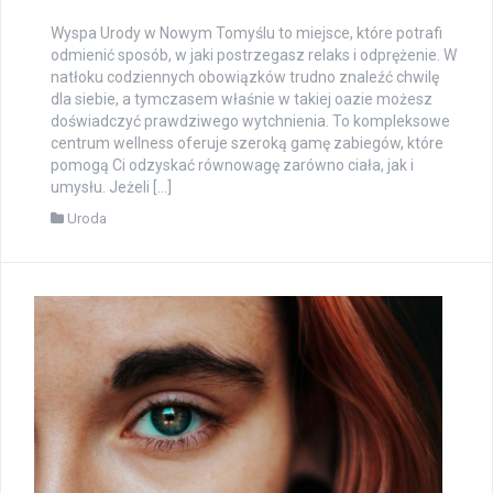
Wyspa Urody w Nowym Tomyślu to miejsce, które potrafi
odmienić sposób, w jaki postrzegasz relaks i odprężenie. W
natłoku codziennych obowiązków trudno znaleźć chwilę
dla siebie, a tymczasem właśnie w takiej oazie możesz
doświadczyć prawdziwego wytchnienia. To kompleksowe
centrum wellness oferuje szeroką gamę zabiegów, które
pomogą Ci odzyskać równowagę zarówno ciała, jak i
umysłu. Jeżeli […]
Uroda