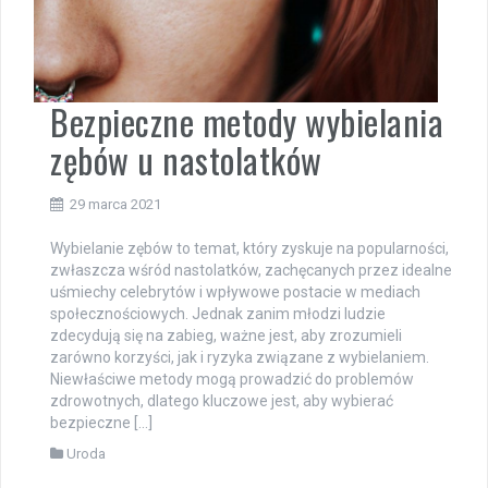
Bezpieczne metody wybielania
zębów u nastolatków
29 marca 2021
Wybielanie zębów to temat, który zyskuje na popularności,
zwłaszcza wśród nastolatków, zachęcanych przez idealne
uśmiechy celebrytów i wpływowe postacie w mediach
społecznościowych. Jednak zanim młodzi ludzie
zdecydują się na zabieg, ważne jest, aby zrozumieli
zarówno korzyści, jak i ryzyka związane z wybielaniem.
Niewłaściwe metody mogą prowadzić do problemów
zdrowotnych, dlatego kluczowe jest, aby wybierać
bezpieczne […]
Uroda