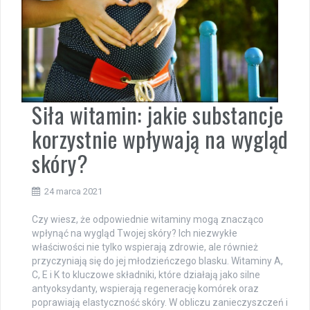
Siła witamin: jakie substancje
korzystnie wpływają na wygląd
skóry?
24 marca 2021
Czy wiesz, że odpowiednie witaminy mogą znacząco
wpłynąć na wygląd Twojej skóry? Ich niezwykłe
właściwości nie tylko wspierają zdrowie, ale również
przyczyniają się do jej młodzieńczego blasku. Witaminy A,
C, E i K to kluczowe składniki, które działają jako silne
antyoksydanty, wspierają regenerację komórek oraz
poprawiają elastyczność skóry. W obliczu zanieczyszczeń i