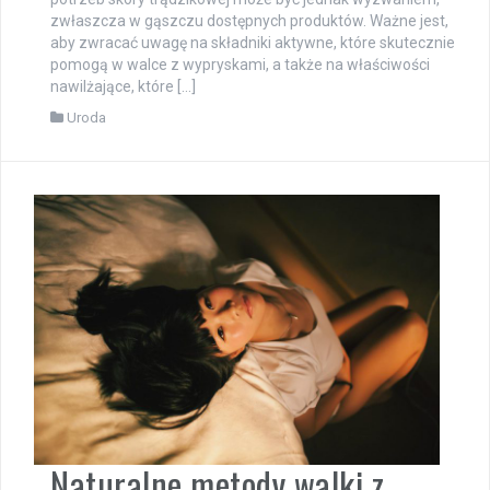
zwłaszcza w gąszczu dostępnych produktów. Ważne jest,
aby zwracać uwagę na składniki aktywne, które skutecznie
pomogą w walce z wypryskami, a także na właściwości
nawilżające, które […]
Uroda
Naturalne metody walki z