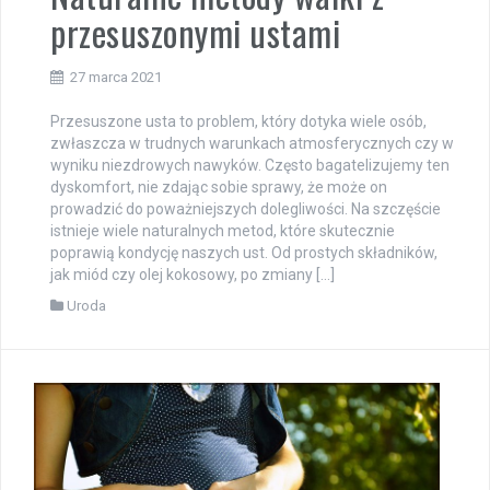
przesuszonymi ustami
27 marca 2021
Przesuszone usta to problem, który dotyka wiele osób,
zwłaszcza w trudnych warunkach atmosferycznych czy w
wyniku niezdrowych nawyków. Często bagatelizujemy ten
dyskomfort, nie zdając sobie sprawy, że może on
prowadzić do poważniejszych dolegliwości. Na szczęście
istnieje wiele naturalnych metod, które skutecznie
poprawią kondycję naszych ust. Od prostych składników,
jak miód czy olej kokosowy, po zmiany […]
Uroda