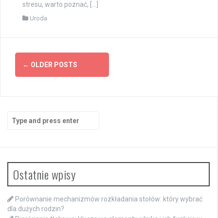
stresu, warto poznać, […]
Uroda
Posts
←
OLDER POSTS
navigation
Search
for:
Ostatnie wpisy
Porównanie mechanizmów rozkładania stołów: który wybrać
dla dużych rodzin?