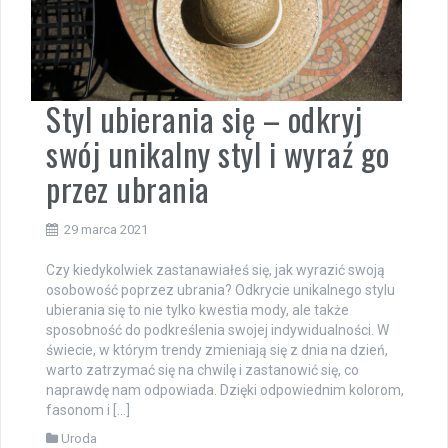
Styl ubierania się – odkryj
swój unikalny styl i wyraź go
przez ubrania
29 marca 2021
Czy kiedykolwiek zastanawiałeś się, jak wyrazić swoją
osobowość poprzez ubrania? Odkrycie unikalnego stylu
ubierania się to nie tylko kwestia mody, ale także
sposobność do podkreślenia swojej indywidualności. W
świecie, w którym trendy zmieniają się z dnia na dzień,
warto zatrzymać się na chwilę i zastanowić się, co
naprawdę nam odpowiada. Dzięki odpowiednim kolorom,
fasonom i […]
Uroda