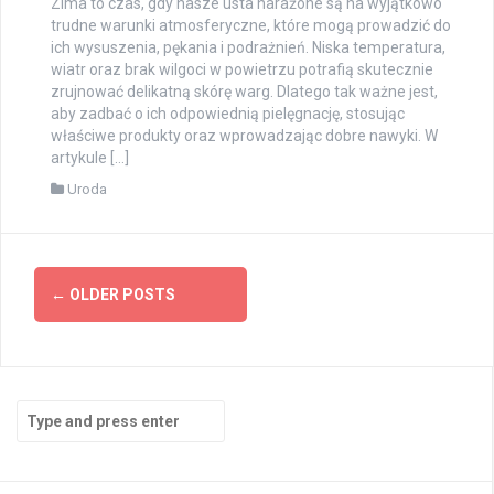
Zima to czas, gdy nasze usta narażone są na wyjątkowo
trudne warunki atmosferyczne, które mogą prowadzić do
ich wysuszenia, pękania i podrażnień. Niska temperatura,
wiatr oraz brak wilgoci w powietrzu potrafią skutecznie
zrujnować delikatną skórę warg. Dlatego tak ważne jest,
aby zadbać o ich odpowiednią pielęgnację, stosując
właściwe produkty oraz wprowadzając dobre nawyki. W
artykule […]
Uroda
Posts
←
OLDER POSTS
navigation
Search
for: