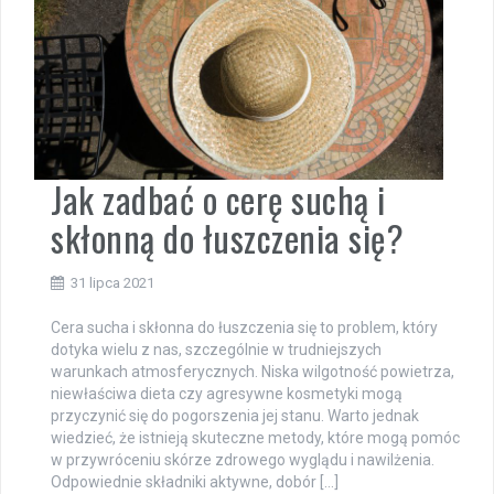
Jak zadbać o cerę suchą i
skłonną do łuszczenia się?
31 lipca 2021
Cera sucha i skłonna do łuszczenia się to problem, który
dotyka wielu z nas, szczególnie w trudniejszych
warunkach atmosferycznych. Niska wilgotność powietrza,
niewłaściwa dieta czy agresywne kosmetyki mogą
przyczynić się do pogorszenia jej stanu. Warto jednak
wiedzieć, że istnieją skuteczne metody, które mogą pomóc
w przywróceniu skórze zdrowego wyglądu i nawilżenia.
Odpowiednie składniki aktywne, dobór […]