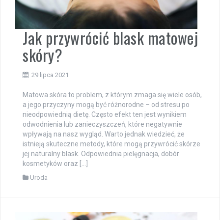
Jak przywrócić blask matowej
skóry?
29 lipca 2021
Matowa skóra to problem, z którym zmaga się wiele osób,
a jego przyczyny mogą być różnorodne – od stresu po
nieodpowiednią dietę. Często efekt ten jest wynikiem
odwodnienia lub zanieczyszczeń, które negatywnie
wpływają na nasz wygląd. Warto jednak wiedzieć, że
istnieją skuteczne metody, które mogą przywrócić skórze
jej naturalny blask. Odpowiednia pielęgnacja, dobór
kosmetyków oraz […]
Uroda