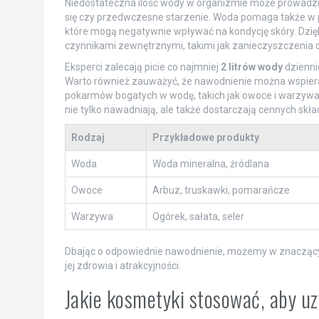
Niedostateczna ilość wody w organizmie może prowadzić
się czy przedwczesne starzenie. Woda pomaga także w
które mogą negatywnie wpływać na kondycję skóry. Dzi
czynnikami zewnętrznymi, takimi jak zanieczyszczenia 
Eksperci zalecają picie co najmniej
2 litrów wody
dziennie
Warto również zauważyć, że nawodnienie można wspierać
pokarmów bogatych w wodę, takich jak owoce i warzywa
nie tylko nawadniają, ale także dostarczają cennych sk
Rodzaj
Przykładowe produkty
Woda
Woda mineralna, źródlana
Owoce
Arbuz, truskawki, pomarańcze
Warzywa
Ogórek, sałata, seler
Dbając o odpowiednie nawodnienie, możemy w znaczący s
jej zdrowia i atrakcyjności.
Jakie kosmetyki stosować, aby u