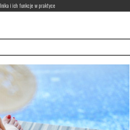
lnika i ich funkcje w praktyce
 do potrzeb skóry
óry i skuteczna rutyna anti-aging
acji na 4 tygodnie
a cerę i jak to naprawić
ów: który wybrać dla dużych rodzin?