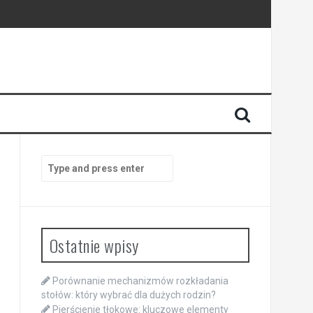
Search
for:
Ostatnie wpisy
Porównanie mechanizmów rozkładania
stołów: który wybrać dla dużych rodzin?
Pierścienie tłokowe: kluczowe elementy