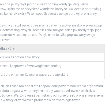
jąc na jej wygląd, jędrność oraz ogólną kondycję. Regularna
któw, który może przynieść wymierne korzyści. Ćwiczenia poprawiają
eniu komórek skóry. W ten sposób skóra zyskuje zdrowy, promienny
 o psychiczne zdrowie. Stres ma negatywny wpływ na skórę, prowadząc
 dermatologicznych. Techniki relaksacyjne, takie jak medytacja, joga
omóc w redukcji stresu. Dzięki nim nie tylko poprawiamy swoje
 skóry.
dla skóry
rążenia i dotlenienie skóry
 stresu i poprawa równowagi hormonalnej
 źródło witaminy D, wspierającej zdrowie skóry
h jak zbilansowana dieta i odpowiedni poziom nawilżenia organizmu,
a dieta bogata w witaminy i minerały wspiera zdrowie komórek, a
ości cery. Warto również pamiętać o ochronie przed promieniowaniem
 się skóry oraz różnych problemów dermatologicznych.