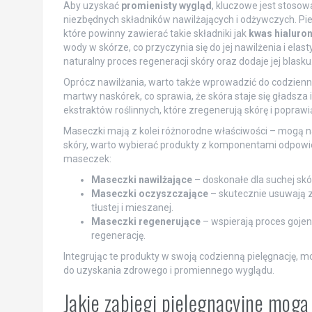
Aby uzyskać
promienisty wygląd
, kluczowe jest stoso
niezbędnych składników nawilżających i odżywczych. Pi
które powinny zawierać takie składniki jak
kwas hialuro
wody w skórze, co przyczynia się do jej nawilżenia i elas
naturalny proces regeneracji skóry oraz dodaje jej blasku
Oprócz nawilżania, warto także wprowadzić do codzienn
martwy naskórek, co sprawia, że skóra staje się gładsza
ekstraktów roślinnych, które zregenerują skórę i poprawią 
Maseczki mają z kolei różnorodne właściwości – mogą n
skóry, warto wybierać produkty z komponentami odpowied
maseczek:
Maseczki nawilżające
– doskonałe dla suchej skó
Maseczki oczyszczające
– skutecznie usuwają z
tłustej i mieszanej.
Maseczki regenerujące
– wspierają proces gojeni
regenerację.
Integrując te produkty w swoją codzienną pielęgnację, m
do uzyskania zdrowego i promiennego wyglądu.
Jakie zabiegi pielęgnacyjne mog