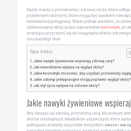
Każdy marzy o promienistej i zdrowej cerze, która odbija 
problemami skórnymi, które mogą być wynikiem nieodp
niewłaściwej pielęgnacji. Warto jednak wiedzieć, że ist
zbilansowanej diety, przez odpowiednie
kosmetyki
, po 
znacząco przyczynić się do osiągnięcia efektu zdrowego b
cerą każdego dnia.
Spis treści
Jakie nawyki żywieniowe wspierają zdrową cerę?
Jak nawodnienie wpływa na wygląd skóry?
Jakie kosmetyki stosować, aby uzyskać promienisty wygl
Jakie zabiegi pielęgnacyjne mogą poprawić wygląd skóry?
Jak styl życia wpływa na zdrowie skóry?
Jakie nawyki żywieniowe wspiera
Aby cieszyć się zdrową, promienną cerą, kluczowym el
skórze niezbędnych składników odżywczych, które wpływa
jadłospisie znalazły się przede wszystkim
owoce
i
warz
naturalne składniki pomagają zwalczać wolne rodniki i w