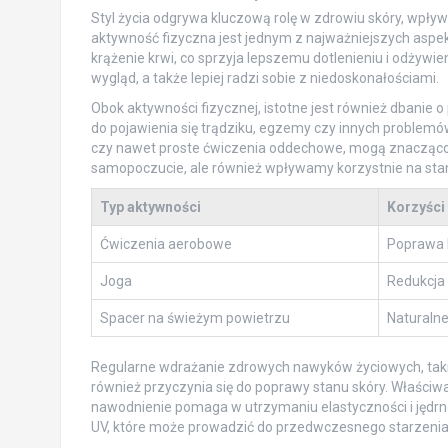
Styl życia odgrywa kluczową rolę w zdrowiu skóry, wpływa
aktywność fizyczna jest jednym z najważniejszych aspe
krążenie krwi, co sprzyja lepszemu dotlenieniu i odżywi
wygląd, a także lepiej radzi sobie z niedoskonałościami.
Obok aktywności fizycznej, istotne jest również dbanie
do pojawienia się trądziku, egzemy czy innych problemów
czy nawet proste ćwiczenia oddechowe, mogą znacząco p
samopoczucie, ale również wpływamy korzystnie na stan
Typ aktywności
Korzyści 
Ćwiczenia aerobowe
Poprawa k
Joga
Redukcja
Spacer na świeżym powietrzu
Naturalne
Regularne wdrażanie zdrowych nawyków życiowych, takic
również przyczynia się do poprawy stanu skóry. Właściw
nawodnienie pomaga w utrzymaniu elastyczności i jędrn
UV, które może prowadzić do przedwczesnego starzenia