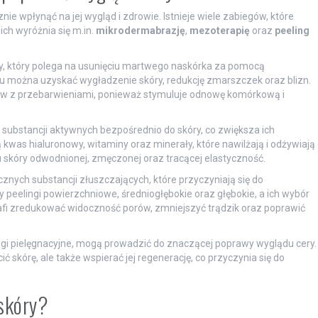
ie wpłynąć na jej wygląd i zdrowie. Istnieje wiele zabiegów, które
ch wyróżnia się m.in.
mikrodermabrazję
,
mezoterapię
oraz
peeling
, który polega na usunięciu martwego naskórka za pomocą
 można uzyskać wygładzenie skóry, redukcję zmarszczek oraz blizn.
ów z przebarwieniami, ponieważ stymuluje odnowę komórkową i
substancji aktywnych bezpośrednio do skóry, co zwiększa ich
kwas hialuronowy, witaminy oraz minerały, które nawilżają i odżywiają
 skóry odwodnionej, zmęczonej oraz tracącej elastyczność.
znych substancji złuszczających, które przyczyniają się do
 peelingi powierzchniowe, średniogłębokie oraz głębokie, a ich wybór
rafi zredukować widoczność porów, zmniejszyć trądzik oraz poprawić
egi pielęgnacyjne, mogą prowadzić do znaczącej poprawy wyglądu cery.
 skórę, ale także wspierać jej regenerację, co przyczynia się do
 skóry?