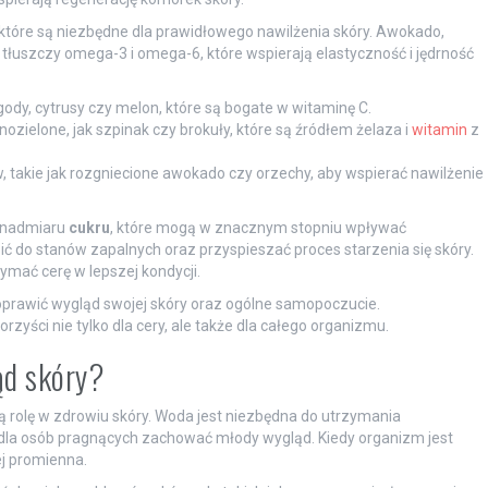
 które są niezbędne dla prawidłowego nawilżenia skóry. Awokado,
 tłuszczy omega-3 i omega-6, które wspierają elastyczność i jędrność
ody, cytrusy czy melon, które są bogate w witaminę C.
zielone, jak szpinak czy brokuły, które są źródłem żelaza i
witamin
z
 takie jak rozgniecione awokado czy orzechy, aby wspierać nawilżenie
 nadmiaru
cukru
, które mogą w znacznym stopniu wpływać
ć do stanów zapalnych oraz przyspieszać proces starzenia się skóry.
mać cerę w lepszej kondycji.
prawić wygląd swojej skóry oraz ogólne samopoczucie.
zyści nie tylko dla cery, ale także dla całego organizmu.
ąd skóry?
rolę w zdrowiu skóry. Woda jest niezbędna do utrzymania
ne dla osób pragnących zachować młody wygląd. Kiedy organizm jest
ej promienna.