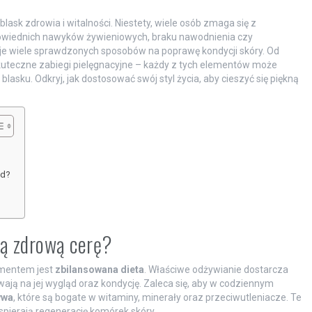
blask zdrowia i witalności. Niestety, wiele osób zmaga się z
owiednich nawyków żywieniowych, braku nawodnienia czy
nieje wiele sprawdzonych sposobów na poprawę kondycji skóry. Od
skuteczne zabiegi pielęgnacyjne – każdy z tych elementów może
lasku. Odkryj, jak dostosować swój styl życia, aby cieszyć się piękną
ąd?
ją zdrową cerę?
ementem jest
zbilansowana dieta
. Właściwe odżywianie dostarcza
ją na jej wygląd oraz kondycję. Zaleca się, aby w codziennym
ywa
, które są bogate w witaminy, minerały oraz przeciwutleniacze. Te
spierają regenerację komórek skóry.