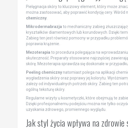
Pielęgnacja skóry to kluczowy element, który może znaczn
można zastosować, aby poprawić kondycję cery. Wśród ni
chemiczny
.
Mikrodermabrazja
to mechaniczny zabieg złuszczający
kryształków diamentowych lub korundowych. Dzięki temu
Zabieg ten jest również pomocny w przypadku problem
poprawia krążenie.
Mezoterapia
to procedura polegająca na wprowadzaniu 
skuteczność. Preparaty stosowane najczęściej zawierają 
skórę. Mezoterapia sprawdza się doskonale w przypadku
Peeling chemiczny
natomiast polega na aplikacji chemic
wygładzenia skóry oraz poprawy jej kolorytu. Wyróżniamy
zależy od indywidualnych potrzeb skóry. Zabieg ten pot
ogólną teksturę skóry.
Regularne wizyty u kosmetyczki, które obejmują te zabi
Dzięki profesjonalnemu podejściu można nie tylko oczyścić
uzyskania zdrowego, promiennego wyglądu.
Jak styl życia wpływa na zdrowie