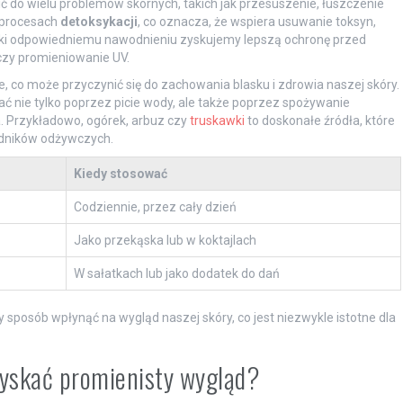
 do wielu problemów skórnych, takich jak przesuszenie, łuszczenie
 procesach
detoksykacji
, co oznacza, że wspiera usuwanie toksyn,
ęki odpowiedniemu nawodnieniu zyskujemy lepszą ochronę przed
czy promieniowanie UV.
, co może przyczynić się do zachowania blasku i zdrowia naszej skóry.
 nie tylko poprzez picie wody, ale także poprzez spożywanie
. Przykładowo, ogórek, arbuz czy
truskawki
to doskonałe źródła, które
ładników odżywczych.
Kiedy stosować
Codziennie, przez cały dzień
Jako przekąska lub w koktajlach
W sałatkach lub jako dodatek do dań
posób wpłynąć na wygląd naszej skóry, co jest niezwykle istotne dla
zyskać promienisty wygląd?