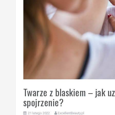
Twarze z blaskiem – jak u
spojrzenie?
21 lutego 2022
ExcellentBeauty.pl