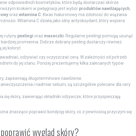
wanie odpowiednich kosmetyków, które będą dostarczać skórze
erwszym krokiem w pielęgnacji jest wybór
produktów nawilżających
,
nowy
oraz
witamina C
. Kwas hialuronowy ma zdolność do wiązania
tyczności. Witamina C działa jako silny antyoksydant, który wspiera
.
ej rutyny
peelingi
oraz
maseczki
. Regularne peelingi pomogą usunąć
 i bardziej promienna. Dobrze dobrany peeling dostarczy również
jej koloryt.
awadniać, odżywiać czy oczyszczać cerę. W zależności od potrzeb
nimi do jej stanu. Poniżej prezentujemy kilka zalecanych typów
ry, zapewniają długoterminowe nawilżenie.
anieczyszczenia i nadmiar sebum, są szczególnie polecane dla cery
a się skóry, zawierając składniki odżywcze, które przyspieszają
ożna znacząco poprawić kondycję skóry, co z pewnością przyczyni się
ą poprawić wygląd skóry?