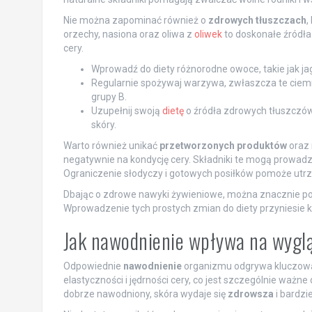
Nie można zapominać również o
zdrowych tłuszczach
,
orzechy, nasiona oraz oliwa z
oliwek
to doskonałe źródła
cery.
Wprowadź do diety różnorodne owoce, takie jak jag
Regularnie spożywaj warzywa, zwłaszcza te ciemno
grupy B.
Uzupełnij swoją
dietę
o źródła zdrowych tłuszczów,
skóry.
Warto również unikać
przetworzonych produktów
oraz
negatywnie na kondycję cery. Składniki te mogą prowadzi
Ograniczenie słodyczy i gotowych posiłków pomoże utrzy
Dbając o zdrowe nawyki żywieniowe, można znacznie po
Wprowadzenie tych prostych zmian do diety przyniesie kor
Jak nawodnienie wpływa na wygl
Odpowiednie
nawodnienie
organizmu odgrywa kluczową 
elastyczności i jędrności cery, co jest szczególnie waż
dobrze nawodniony, skóra wydaje się
zdrowsza
i bardzi