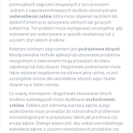
potencjalnych zagrożeń związanych z tym procesem.
Jednym z najpowszechniejszych skutków ubocznych jest
nadwrażliwość zębów
, która może objawiać się bólem lub
dyskomfortem przy spożywaniu zimnych lub gorących
pokarmów. Ten problem może występować szczególnie, gdy
wybielanie jest wykonywane w sposób niewłaściwy lub z
użyciem zbyt silnych środków.
Kolejnym istotnym zagrożeniem jest
podrażnienie dziąseł
.
Nieodpowiednie techniki aplikacji lub stosowanie produktów
niezgodnych z zaleceniami mogą prowadzić do stanu
zapalnego lub bólu dziąseł. Długotrwałe podrażnienie może
także wpływać negatywnie na zdrowie jamy ustnej, co jest
szczególnie istotne dla nastolatków, których zęby i tkanki
dziąseł są w fazie rozwoju.
Co więcej, intensywne i długotrwałe stosowanie silnych
środków wybielających może skutkować
uszkodzeniem
szkliwa
. Szkliwo jest ochronną warstwą zębów, a jego
uszkodzenie może prowadzić do różnorodnych problemów
stomatologicznych w przyszłości, takich jak próchnica czy
erozja zębów. Dlatego ważne jest, aby unikać samodzielnego
wybielania zębów z użyciem niewłaściwych produktów czy