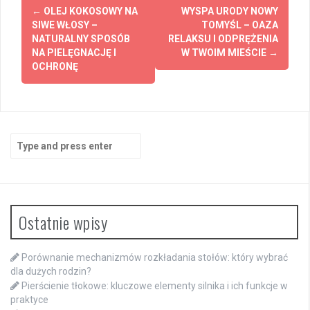
Post
←
OLEJ KOKOSOWY NA
WYSPA URODY NOWY
navigation
SIWE WŁOSY –
TOMYŚL – OAZA
NATURALNY SPOSÓB
RELAKSU I ODPRĘŻENIA
NA PIELĘGNACJĘ I
W TWOIM MIEŚCIE
→
OCHRONĘ
Search
for:
Ostatnie wpisy
Porównanie mechanizmów rozkładania stołów: który wybrać
dla dużych rodzin?
Pierścienie tłokowe: kluczowe elementy silnika i ich funkcje w
praktyce