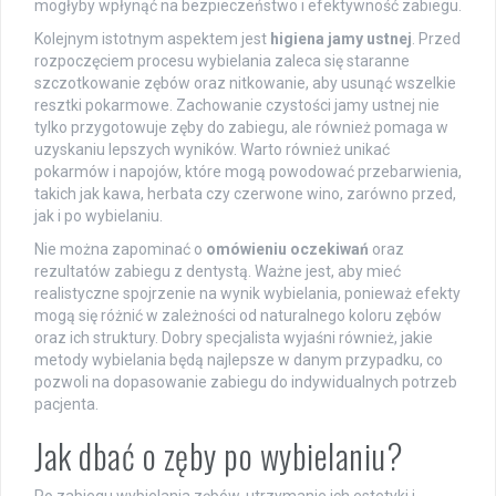
mogłyby wpłynąć na bezpieczeństwo i efektywność zabiegu.
Kolejnym istotnym aspektem jest
higiena jamy ustnej
. Przed
rozpoczęciem procesu wybielania zaleca się staranne
szczotkowanie zębów oraz nitkowanie, aby usunąć wszelkie
resztki pokarmowe. Zachowanie czystości jamy ustnej nie
tylko przygotowuje zęby do zabiegu, ale również pomaga w
uzyskaniu lepszych wyników. Warto również unikać
pokarmów i napojów, które mogą powodować przebarwienia,
takich jak kawa, herbata czy czerwone wino, zarówno przed,
jak i po wybielaniu.
Nie można zapominać o
omówieniu oczekiwań
oraz
rezultatów zabiegu z dentystą. Ważne jest, aby mieć
realistyczne spojrzenie na wynik wybielania, ponieważ efekty
mogą się różnić w zależności od naturalnego koloru zębów
oraz ich struktury. Dobry specjalista wyjaśni również, jakie
metody wybielania będą najlepsze w danym przypadku, co
pozwoli na dopasowanie zabiegu do indywidualnych potrzeb
pacjenta.
Jak dbać o zęby po wybielaniu?
Po zabiegu wybielania zębów, utrzymanie ich estetyki i