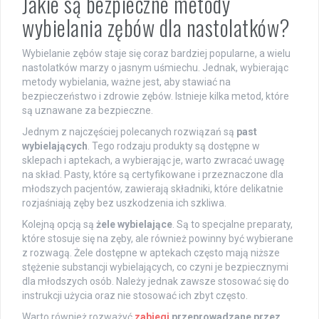
Jakie są bezpieczne metody
wybielania zębów dla nastolatków?
Wybielanie zębów staje się coraz bardziej popularne, a wielu
nastolatków marzy o jasnym uśmiechu. Jednak, wybierając
metody wybielania, ważne jest, aby stawiać na
bezpieczeństwo i zdrowie zębów. Istnieje kilka metod, które
są uznawane za bezpieczne.
Jednym z najczęściej polecanych rozwiązań są
past
wybielających
. Tego rodzaju produkty są dostępne w
sklepach i aptekach, a wybierając je, warto zwracać uwagę
na skład. Pasty, które są certyfikowane i przeznaczone dla
młodszych pacjentów, zawierają składniki, które delikatnie
rozjaśniają zęby bez uszkodzenia ich szkliwa.
Kolejną opcją są
żele wybielające
. Są to specjalne preparaty,
które stosuje się na zęby, ale również powinny być wybierane
z rozwagą. Żele dostępne w aptekach często mają niższe
stężenie substancji wybielających, co czyni je bezpiecznymi
dla młodszych osób. Należy jednak zawsze stosować się do
instrukcji użycia oraz nie stosować ich zbyt często.
Warto również rozważyć
zabiegi
przeprowadzane przez