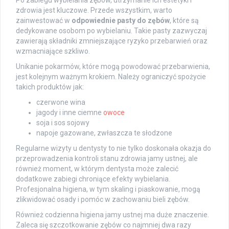
zdrowia jest kluczowe. Przede wszystkim, warto
zainwestować w
odpowiednie pasty do zębów
, które są
dedykowane osobom po wybielaniu. Takie pasty zazwyczaj
zawierają składniki zmniejszające ryzyko przebarwień oraz
wzmacniające szkliwo.
Unikanie pokarmów, które mogą powodować przebarwienia,
jest kolejnym ważnym krokiem. Należy ograniczyć spożycie
takich produktów jak:
czerwone wina
jagody i inne ciemne
owoce
soja i sos sojowy
napoje gazowane, zwłaszcza te słodzone
Regularne wizyty u dentysty to nie tylko doskonała okazja do
przeprowadzenia kontroli stanu zdrowia jamy ustnej, ale
również moment, w którym dentysta może zalecić
dodatkowe zabiegi chroniące efekty wybielania.
Profesjonalna higiena, w tym skaling i piaskowanie, mogą
zlikwidować osady i pomóc w zachowaniu bieli zębów.
Również codzienna higiena jamy ustnej ma duże znaczenie.
Zaleca się szczotkowanie zębów co najmniej dwa razy