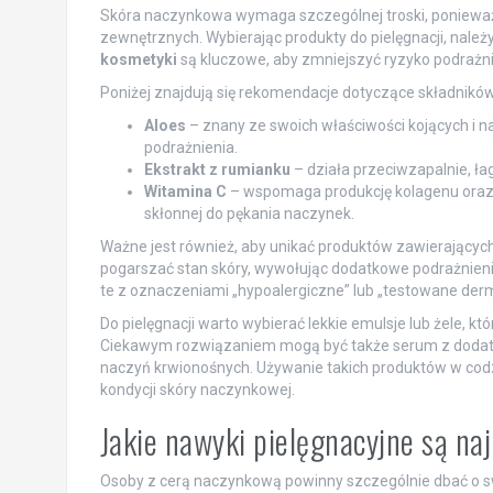
Skóra naczynkowa wymaga szczególnej troski, ponieważ 
zewnętrznych. Wybierając produkty do pielęgnacji, należy
kosmetyki
są kluczowe, aby zmniejszyć ryzyko podrażn
Poniżej znajdują się rekomendacje dotyczące składników
Aloes
– znany ze swoich właściwości kojących i n
podrażnienia.
Ekstrakt z rumianku
– działa przeciwzapalnie, ła
Witamina C
– wspomaga produkcję kolagenu oraz
skłonnej do pękania naczynek.
Ważne jest również, aby unikać produktów zawierającyc
pogarszać stan skóry, wywołując dodatkowe podrażnienia
te z oznaczeniami „hypoalergiczne” lub „testowane derm
Do pielęgnacji warto wybierać lekkie emulsje lub żele, kt
Ciekawym rozwiązaniem mogą być także serum z dodatk
naczyń krwionośnych. Używanie takich produktów w codzi
kondycji skóry naczynkowej.
Jakie nawyki pielęgnacyjne są na
Osoby z cerą naczynkową powinny szczególnie dbać o sw