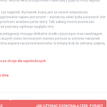
inut. Można także przygotować maseczkę z jogurtu, który łagodzi
k czy nagietek. Rumianek znany jest ze swoich właściwości
zygotowanie naparu jest proste – wystarczy zalać łyżkę suszonych ziół
 przetrzeć wrażliwe partie skóry. Taki zabieg można powtarzać
oraz poprawy ogólnego wyglądu cery.
pielęgnacji, stosując delikatne środki czyszczące oraz nawilżające,
r i dużych różnic termicznych również pomoże w ochronie naczynek
óra wspiera naczynia krwionośne, to kolejny krok do zdrowej i pięknej
rocze stroje dla najmłodszych
u dnia
AS
JAK UZYSKAĆ DOSKONAŁĄ CERĘ: PORADY