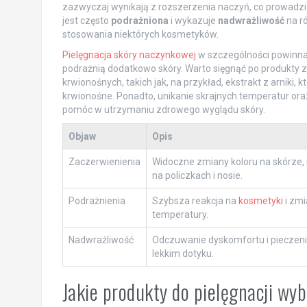
zazwyczaj wynikają z rozszerzenia naczyń, co prowadzi d
jest często
podrażniona
i wykazuje
nadwrażliwość
na r
stosowania niektórych kosmetyków.
Pielęgnacja skóry naczynkowej
w szczególności powinna 
podrażnią dodatkowo skóry. Warto sięgnąć po produkty
krwionośnych, takich jak, na przykład, ekstrakt z arniki
krwionośne. Ponadto, unikanie skrajnych temperatur or
pomóc w utrzymaniu zdrowego wyglądu skóry.
Objaw
Opis
Zaczerwienienia
Widoczne zmiany koloru na skórze, 
na policzkach i nosie.
Podrażnienia
Szybsza reakcja na
kosmetyki
i zmi
temperatury.
Nadwrażliwość
Odczuwanie dyskomfortu i pieczeni
lekkim dotyku.
Jakie produkty do pielęgnacji wy