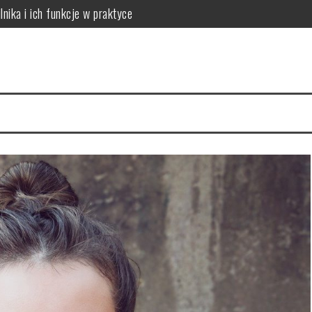
lnika i ich funkcje w praktyce
 do potrzeb skóry
óry i skuteczna rutyna anti-aging
acji na 4 tygodnie
a cerę i jak to naprawić
ów: który wybrać dla dużych rodzin?