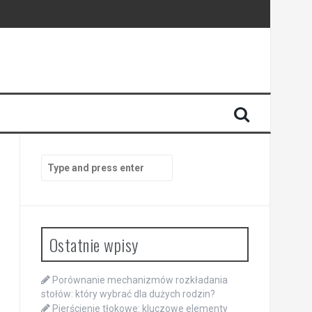
Search
for:
Ostatnie wpisy
Porównanie mechanizmów rozkładania
stołów: który wybrać dla dużych rodzin?
Pierścienie tłokowe: kluczowe elementy