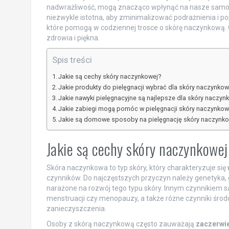
nadwrażliwość, mogą znacząco wpłynąć na nasze samopoc
niezwykle istotna, aby zminimalizować podrażnienia i p
które pomogą w codziennej trosce o skórę naczynkową. O
zdrowia i piękna.
Spis treści
Jakie są cechy skóry naczynkowej?
Jakie produkty do pielęgnacji wybrać dla skóry naczynkow
Jakie nawyki pielęgnacyjne są najlepsze dla skóry naczyn
Jakie zabiegi mogą pomóc w pielęgnacji skóry naczynkow
Jakie są domowe sposoby na pielęgnację skóry naczynko
Jakie są cechy skóry naczynkowe
Skóra naczynkowa to typ skóry, który charakteryzuje się
czynników. Do najczęstszych przyczyn należy genetyka, 
narażone na rozwój tego typu skóry. Innym czynnikiem 
menstruacji czy menopauzy, a także różne czynniki środ
zanieczyszczenia.
Osoby z skórą naczynkową często zauważają
zaczerwie