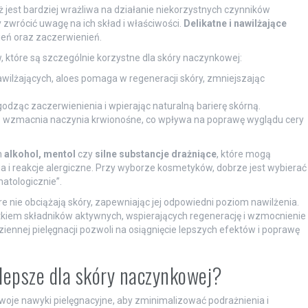
jest bardziej wrażliwa na działanie niekorzystnych czynników
 zwrócić uwagę na ich skład i właściwości.
Delikatne i nawilżające
ień oraz zaczerwienień.
, które są szczególnie korzystne dla skóry naczynkowej:
awilżających, aloes pomaga w regeneracji skóry, zmniejszając
godząc zaczerwienienia i wpierając naturalną barierę skórną.
 wzmacnia naczynia krwionośne, co wpływa na poprawę wyglądu cery
h
alkohol, mentol
czy
silne substancje drażniące
, które mogą
 i reakcje alergiczne. Przy wyborze kosmetyków, dobrze jest wybierać
atologicznie”.
óre nie obciążają skóry, zapewniając jej odpowiedni poziom nawilżenia.
iem składników aktywnych, wspierających regenerację i wzmocnienie
ennej pielęgnacji pozwoli na osiągnięcie lepszych efektów i poprawę
jlepsze dla skóry naczynkowej?
oje nawyki pielęgnacyjne, aby zminimalizować podrażnienia i