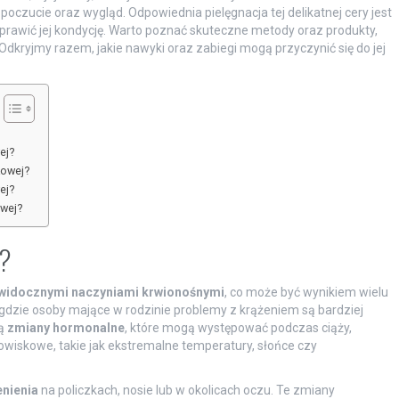
zucie oraz wygląd. Odpowiednia pielęgnacja tej delikatnej cery jest
oprawić jej kondycję. Warto poznać skuteczne metody oraz produkty,
dkryjmy razem, jakie nawyki oraz zabiegi mogą przyczynić się do jej
ej?
kowej?
ej?
wej?
j?
widocznymi naczyniami krwionośnymi
, co może być wynikiem wielu
gdzie osoby mające w rodzinie problemy z krążeniem są bardziej
są
zmiany hormonalne
, które mogą występować podczas ciąży,
owiskowe, takie jak ekstremalne temperatury, słońce czy
nienia
na policzkach, nosie lub w okolicach oczu. Te zmiany