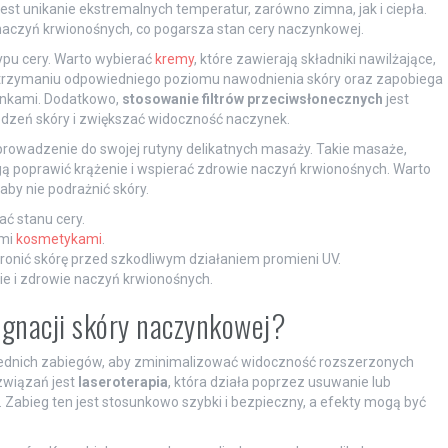
t unikanie ekstremalnych temperatur, zarówno zimna, jak i ciepła.
aczyń krwionośnych, co pogarsza stan cery naczynkowej.
typu cery. Warto wybierać
kremy
, które zawierają składniki nawilżające,
 utrzymaniu odpowiedniego poziomu nawodnienia skóry oraz zapobiega
zynkami. Dodatkowo,
stosowanie filtrów przeciwsłonecznych
jest
dzeń skóry i zwiększać widoczność naczynek.
owadzenie do swojej rutyny delikatnych masaży. Takie masaże,
poprawić krążenie i wspierać zdrowie naczyń krwionośnych. Warto
aby nie podrażnić skóry.
ać stanu cery.
ymi
kosmetykami
.
hronić skórę przed szkodliwym działaniem promieni UV.
e i zdrowie naczyń krwionośnych.
ęgnacji skóry naczynkowej?
dnich zabiegów, aby zminimalizować widoczność rozszerzonych
związań jest
laseroterapia
, która działa poprzez usuwanie lub
 Zabieg ten jest stosunkowo szybki i bezpieczny, a efekty mogą być