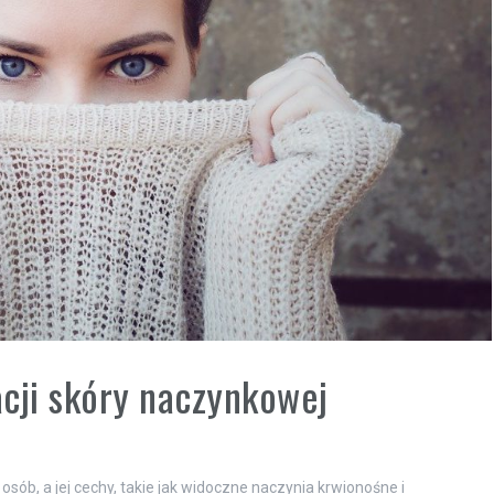
cji skóry naczynkowej
sób, a jej cechy, takie jak widoczne naczynia krwionośne i