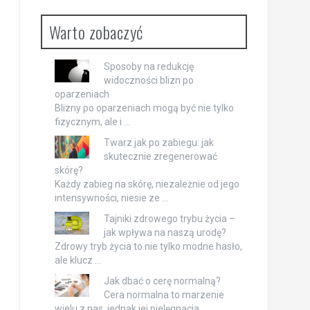
Warto zobaczyć
Sposoby na redukcję
widoczności blizn po
oparzeniach
Blizny po oparzeniach mogą być nie tylko
fizycznym, ale i …
Twarz jak po zabiegu: jak
skutecznie zregenerować
skórę?
Każdy zabieg na skórę, niezależnie od jego
intensywności, niesie ze …
Tajniki zdrowego trybu życia –
jak wpływa na naszą urodę?
Zdrowy tryb życia to nie tylko modne hasło,
ale klucz …
Jak dbać o cerę normalną?
Cera normalna to marzenie
wielu z nas, jednak jej pielęgnacja …