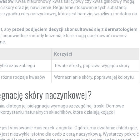
wasów
. Kwas hialuronowy, kwas salicylowy czy kwas glikolowy mogą
kóry oraz jej nawilżenie. Regularne stosowanie tych substancji
 przypadku cery naczynkowej, która jest bardziej wrażliwa i podatna na
t, aby
przed podjęciem decyzji skonsultować się z dermatologiem
.
ziej odpowiednie metody leczenia, które mogą obejmować również
ne.
Korzyści
ybki czas zabiegu
Trwałe efekty, poprawa wyglądu skóry
 różne rodzaje kwasów
Wzmacnianie skóry, poprawa jej kolorytu
ęgnację skóry naczynkowej?
ia, dlatego jej pielęgnacja wymaga szczególnej troski. Domowe
korzystaniu naturalnych składników, które działają kojąco i
 jest stosowanie maseczek z ogórka. Ogórek ma działanie chłodzące,
jest niezwykle istotne dla osób z cerą naczynkową. Wystarczy pokroić