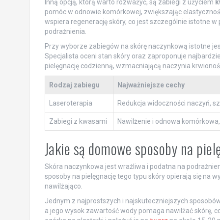
Inną opcją, którą warto rozważyć, są zabiegi z użyciem
k
pomóc w odnowie komórkowej, zwiększając elastyczność s
wspiera regenerację skóry, co jest szczególnie istotne w
podrażnienia.
Przy wyborze zabiegów na skórę naczynkową istotne jes
Specjalista oceni stan skóry oraz zaproponuje najbard
pielęgnację codzienną, wzmacniającą naczynia krwionoś
Rodzaj zabiegu
Najważniejsze cechy
Laseroterapia
Redukcja widoczności naczyń, sz
Zabiegi z kwasami
Nawilżenie i odnowa komórkowa,
Jakie są domowe sposoby na piel
Skóra naczynkowa jest wrażliwa i podatna na podrażnien
sposoby na pielęgnację tego typu skóry opierają się na wy
nawilżająco.
Jednym z najprostszych i najskuteczniejszych sposobów
a jego wysok zawartość wody pomaga nawilżać skórę, co 