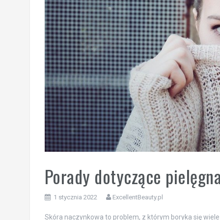
Porady dotyczące pielęgna
1 stycznia 2022
ExcellentBeauty.pl
Skóra naczynkowa to problem, z którym boryka się wiele o