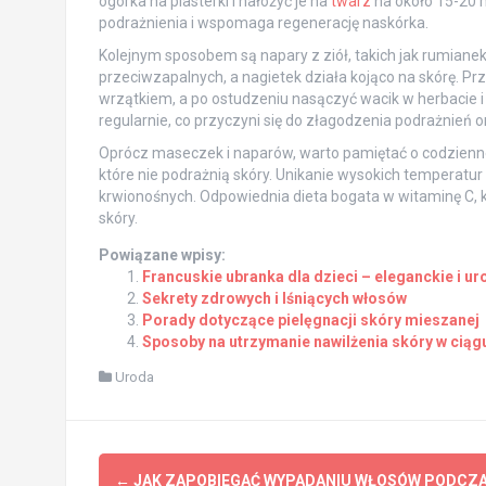
ogórka na plasterki i nałożyć je na
twarz
na około 15-20 m
podrażnienia i wspomaga regenerację naskórka.
Kolejnym sposobem są napary z ziół, takich jak rumiane
przeciwzapalnych, a nagietek działa kojąco na skórę. Pr
wrzątkiem, a po ostudzeniu nasączyć wacik w herbacie i
regularnie, co przyczyni się do złagodzenia podrażnień 
Oprócz maseczek i naparów, warto pamiętać o codziennej 
które nie podrażnią skóry. Unikanie wysokich temperatu
krwionośnych. Odpowiednia dieta bogata w witaminę C, kt
skóry.
Powiązane wpisy:
Francuskie ubranka dla dzieci – eleganckie i u
Sekrety zdrowych i lśniących włosów
Porady dotyczące pielęgnacji skóry mieszanej
Sposoby na utrzymanie nawilżenia skóry w ciąg
Uroda
Post
←
JAK ZAPOBIEGAĆ WYPADANIU WŁOSÓW PODCZ