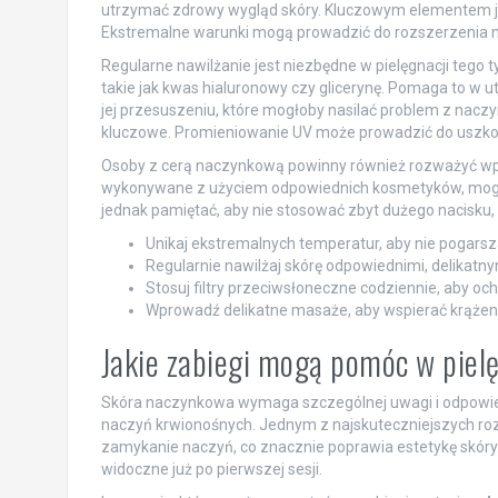
utrzymać zdrowy wygląd skóry. Kluczowym elementem jes
Ekstremalne warunki mogą prowadzić do rozszerzenia n
Regularne nawilżanie jest niezbędne w pielęgnacji tego 
takie jak kwas hialuronowy czy glicerynę. Pomaga to w
jej przesuszeniu, które mogłoby nasilać problem z nac
kluczowe. Promieniowanie UV może prowadzić do uszko
Osoby z cerą naczynkową powinny również rozważyć wpr
wykonywane z użyciem odpowiednich kosmetyków, mogą 
jednak pamiętać, aby nie stosować zbyt dużego nacisku, 
Unikaj ekstremalnych temperatur, aby nie pogarsz
Regularnie nawilżaj skórę odpowiednimi, delikatn
Stosuj filtry przeciwsłoneczne codziennie, aby oc
Wprowadź delikatne masaże, aby wspierać krążeni
Jakie zabiegi mogą pomóc w piel
Skóra naczynkowa wymaga szczególnej uwagi i odpowie
naczyń krwionośnych. Jednym z najskuteczniejszych ro
zamykanie naczyń, co znacznie poprawia estetykę skóry.
widoczne już po pierwszej sesji.