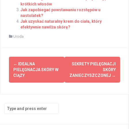
krótkich włosów
Jak zapobiegać powstawaniu rozstępów u
nastolatek?
Jak uzyskać naturalny krem do ciała, który
efektywnie nawilża skórę?
Uroda
Post
←
IDEALNA
SEKRETY PIELĘGNACJI
navigation
PIELĘGNACJA SKÓRY W
SKÓRY
CIĄŻY
ZANIECZYSZCZONEJ
→
Search
for: