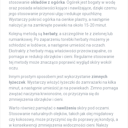
stosowanie
okładów z ogórka
. Ogórek jest bogaty w wodę
oraz posiada właściwości kojące i nawilżające, dzięki czemu
jego stosowanie przynosi ulgę i redukuje opuchliznę.
Wystarczy pokroić ogórka na cienkie plastry, a następnie
nałożyć je na zamknięte powieki na około 15-20 minut.
Kolejną metodą są
herbaty
, a szczególnie te z zielonej lub
rumiankowej. Po zaparzeniu torebki herbaty możemy je
schłodzić w lodówce, a następnie umieścić na oczach.
Ekstrakty z herbaty mają właściwości przeciwzapalne, co
pomaga w redukcji obrzęków i cieni. Regularne stosowanie
tej metody może znacząco poprawić wygląd skóry wokół
oczu.
Innym prostym sposobem jest wykorzystanie
zimnych
łyżeczek
. Wystarczy włożyć łyżeczki do zamrażarki na kilka
minut, a następnie umieścić je na powiekach. Zimno pomaga
zwężać naczynia krwionośne, co przyczynia się do
zmniejszenia obrzęków i cieni.
Warto również pamiętać o
nawilżeniu
skóry pod oczami.
Stosowanie naturalnych olejków, takich jak olej migdałowy
czy kokosowy, może przyczynić się do poprawy jej kondycji, a
w konsekwencji zmniejszenia widoczności cieni. Należy