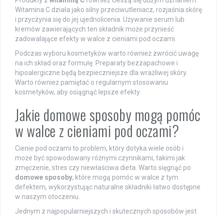
Produkty z
witaminą C
również cieszą się dużym uznaniem.
Witamina C działa jako silny przeciwutleniacz, rozjaśnia skórę
i przyczynia się do jej ujednolicenia. Używanie serum lub
kremów zawierających ten składnik może przynieść
zadowalające efekty w walce z cieniami pod oczami.
Podczas wyboru kosmetyków warto również zwrócić uwagę
na ich skład oraz formułę. Preparaty bezzapachowe i
hipoalergiczne będą bezpieczniejsze dla wrażliwej skóry.
Warto również pamiętać o regularnym stosowaniu
kosmetyków, aby osiągnąć lepsze efekty.
Jakie domowe sposoby mogą pomóc
w walce z cieniami pod oczami?
Cienie pod oczami to problem, który dotyka wiele osób i
może być spowodowany różnymi czynnikami, takimi jak
zmęczenie, stres czy niewłaściwa dieta. Warto sięgnąć po
domowe sposoby
, które mogą pomóc w walce z tym
defektem, wykorzystując naturalne składniki łatwo dostępne
w naszym otoczeniu.
Jednym z najpopularniejszych i skutecznych sposobów jest