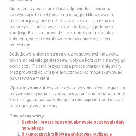
Nie można zapominać o
śnie
. Odpowiednia ilość snu,
zazwyczaj od 7 do 9 godzin na dobę, jest kluczowa dla
regeneracji organizmu. Podczas snu skóra ma czas na
odpoczynek i odbudowę, co przekłada się na jej lepszą
kondycję. Brak snu prowadzi do zmniejszenia produkcji
kolagenu, co może skutkować pojawieniem się cieni i
opuchlizny.
Dodatkowo, unikanie
stresu
oraz negatywnych nawyków,
takich jak
palenie papierosów
, wpływa korzystnie na wygląd
okolic oczu. Palenie przyspiesza proces starzenia się skóry
oraz prowadzi do utraty elastyczności, co może skutkować
powstawaniem cieni.
Wprowadzenie zdrowych nawyków żywieniowych, regularna
aktywność fizyczna oraz dbanie o jakość snu to fundamenty,
które mogą znacząco wpłynąć na redukcję cieni pod oczami
oraz ogólny wygląd skóry.
Powiązane wpisy:
Szybkie i proste sposoby, aby twoje oczy wyglądały
na większe
8 skutecznych trików na efektowną stylizację