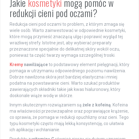
Jakie
kosmetyki
mogą pomóc w
redukcji cieni pod oczami?
Redukcja cieni pod oczami to problem, z którym zmaga się
wiele osób. Warto zainwestować w odpowiednie kosmetyki,
które mogą przynieść znaczącą ulgę i poprawić wygląd tej
wrażliwej strefy. Istotne jest, aby wybierać preparaty
przeznaczone specjalnie do delikatnej skóry wokół oczu,
ponieważ ta część twarzy wymaga szczególnej troski.
Kremy
nawilżające
to podstawowy element pielęgnacji, który
pomaga w utrzymaniu odpowiedniego poziomu nawilżenia.
Dobrze nawilżona skóra jest bardziej elastyczna i mniej
podatna na powstawanie cieni. Warto szukać produktów
zawierających składniki takie jak kwas hialuronowy, który
doskonale wiąże wodę w skórze.
Innym skutecznym rozwiązaniem są
żele z kofeiną
. Kofeina
ma właściwości przeciwzapalne oraz poprawiające krążenie,
co sprawia, że pomaga w redukcji opuchlizny oraz cieni. Tego
typu kosmetyki często mają lekką konsystencję, co ułatwia
ich aplikację i wchłanianie.