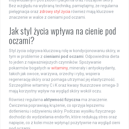
indywidualnym potrzebom pacjenta oraz rodzajowi skóry.
Bez względu na wybraną technikę, pamiętajmy, że regularna
pielęgnacja oraz
zdrowy styl życia
również mają kluczowe
znaczenie w walce z cieniami pod oczami.
Jak styl życia wpływa na cienie pod
oczami?
Styl życia odgrywa kluczową rolę w kondycjonowaniu skóry, w
tym w problemie z
cieniami pod oczami
. Odpowiednia dieta
to jeden z najważniejszych czynników. Spożywanie
pokarmów bogatych w
witaminy
, minerały i antyoksydanty,
takich jak owoce, warzywa, orzechy i ryby, wspiera
regenerację skóry oraz pomaga utrzymać jej elastyczność.
Szczególnie witaminy C i K oraz kwasy tłuszczowe omega-3
mają korzystny wpływ na wygląd skóry wokół oczu.
Również regularna
aktywność fizyczna
ma znaczenie.
Ćwiczenia poprawiają krążenie, co sprzyja lepszemu
dotlenieniu i odżywieniu skóry. Podczas wysiłku fizycznego
dochodzi do wydzielania endorfin, które redukują stres oraz
napięcie, co z kolei może wpłynąć pozytywnie na wygląd cieni
pod oczami.