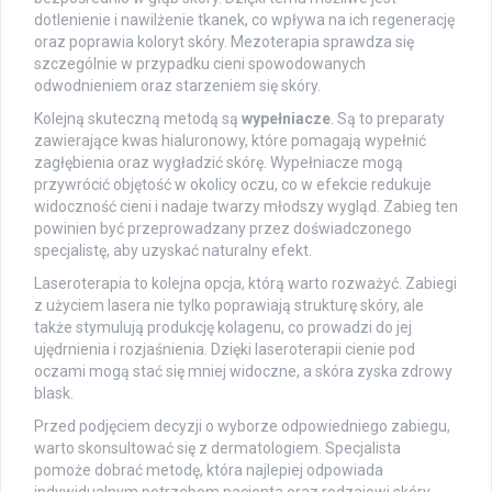
dotlenienie i nawilżenie tkanek, co wpływa na ich regenerację
oraz poprawia koloryt skóry. Mezoterapia sprawdza się
szczególnie w przypadku cieni spowodowanych
odwodnieniem oraz starzeniem się skóry.
Kolejną skuteczną metodą są
wypełniacze
. Są to preparaty
zawierające kwas hialuronowy, które pomagają wypełnić
zagłębienia oraz wygładzić skórę. Wypełniacze mogą
przywrócić objętość w okolicy oczu, co w efekcie redukuje
widoczność cieni i nadaje twarzy młodszy wygląd. Zabieg ten
powinien być przeprowadzany przez doświadczonego
specjalistę, aby uzyskać naturalny efekt.
Laseroterapia to kolejna opcja, którą warto rozważyć. Zabiegi
z użyciem lasera nie tylko poprawiają strukturę skóry, ale
także stymulują produkcję kolagenu, co prowadzi do jej
ujędrnienia i rozjaśnienia. Dzięki laseroterapii cienie pod
oczami mogą stać się mniej widoczne, a skóra zyska zdrowy
blask.
Przed podjęciem decyzji o wyborze odpowiedniego zabiegu,
warto skonsultować się z dermatologiem. Specjalista
pomoże dobrać metodę, która najlepiej odpowiada