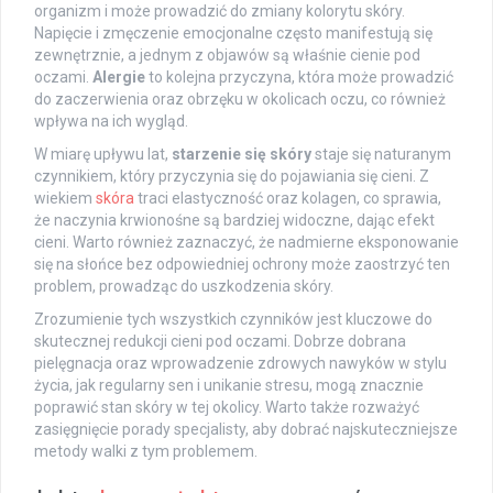
organizm i może prowadzić do zmiany kolorytu skóry.
Napięcie i zmęczenie emocjonalne często manifestują się
zewnętrznie, a jednym z objawów są właśnie cienie pod
oczami.
Alergie
to kolejna przyczyna, która może prowadzić
do zaczerwienia oraz obrzęku w okolicach oczu, co również
wpływa na ich wygląd.
W miarę upływu lat,
starzenie się skóry
staje się naturanym
czynnikiem, który przyczynia się do pojawiania się cieni. Z
wiekiem
skóra
traci elastyczność oraz kolagen, co sprawia,
że naczynia krwionośne są bardziej widoczne, dając efekt
cieni. Warto również zaznaczyć, że nadmierne eksponowanie
się na słońce bez odpowiedniej ochrony może zaostrzyć ten
problem, prowadząc do uszkodzenia skóry.
Zrozumienie tych wszystkich czynników jest kluczowe do
skutecznej redukcji cieni pod oczami. Dobrze dobrana
pielęgnacja oraz wprowadzenie zdrowych nawyków w stylu
życia, jak regularny sen i unikanie stresu, mogą znacznie
poprawić stan skóry w tej okolicy. Warto także rozważyć
zasięgnięcie porady specjalisty, aby dobrać najskuteczniejsze
metody walki z tym problemem.