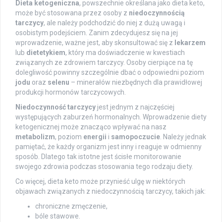
Dieta ketogeniczna
, powszechnie określana jako dieta keto,
może być stosowana przez osoby z
niedoczynnością
tarczycy
, ale należy podchodzić do niej z dużą uwagą i
osobistym podejściem. Zanim zdecydujesz się na jej
wprowadzenie, ważne jest, aby skonsultować się z
lekarzem
lub
dietetykiem
, który ma doświadczenie w kwestiach
związanych ze zdrowiem tarczycy. Osoby cierpiące na tę
dolegliwość powinny szczególnie dbać o odpowiedni poziom
jodu
oraz
selenu
– minerałów niezbędnych dla prawidłowej
produkcji hormonów tarczycowych.
Niedoczynność tarczycy
jest jednym z najczęściej
występujących zaburzeń hormonalnych. Wprowadzenie diety
ketogenicznej może znacząco wpływać na nasz
metabolizm
, poziom
energii
i
samopoczucie
. Należy jednak
pamiętać, że każdy organizm jest inny i reaguje w odmienny
sposób. Dlatego tak istotne jest ścisłe monitorowanie
swojego zdrowia podczas stosowania tego rodzaju diety.
Co więcej, dieta keto może przynieść ulgę w niektórych
objawach związanych z niedoczynnością tarczycy, takich jak:
chroniczne zmęczenie,
bóle stawowe.