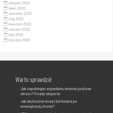
sierpień 2020
lipiec 2020
czerwiec 2020
maj 2020
kwiecień 2020
marzec 2020
luty 2020
styczeń 2020
Warto sprawdzić
Jak zapobiegać wypadaniu włosów podczas
okresu? Porady eksperta
Jak skutecznie leczyć ból kolana po
wewnętrznej stronie?