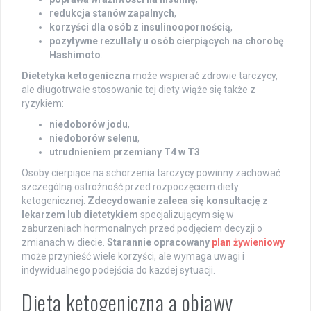
redukcja stanów zapalnych
,
korzyści dla osób z insulinoopornością
,
pozytywne rezultaty u osób cierpiących na chorobę
Hashimoto
.
Dietetyka ketogeniczna
może wspierać zdrowie tarczycy,
ale długotrwałe stosowanie tej diety wiąże się także z
ryzykiem:
niedoborów jodu
,
niedoborów selenu
,
utrudnieniem przemiany T4 w T3
.
Osoby cierpiące na schorzenia tarczycy powinny zachować
szczególną ostrożność przed rozpoczęciem diety
ketogenicznej.
Zdecydowanie zaleca się konsultację z
lekarzem lub dietetykiem
specjalizującym się w
zaburzeniach hormonalnych przed podjęciem decyzji o
zmianach w diecie.
Starannie opracowany
plan żywieniowy
może przynieść wiele korzyści, ale wymaga uwagi i
indywidualnego podejścia do każdej sytuacji.
Dieta ketogeniczna a objawy