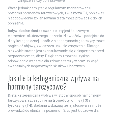
zmęczenie czy bóle stawowe.
Warto jednak pamiętać o regularnym monitorowaniu
poziomu hormonów tarczycowych, zwłaszcza
T3
, ponieważ
nieodpowiednio zbilansowana dieta może prowadzić do ich
obniżenia.
Indywidualne dostosowanie diety
jest kluczowym
elementem skutecznego leczenia. Niewłaściwe podejście do
diety ketogenicznej u osób z niedoczynnością tarczycy może
pogłębiać objawy, zwłaszcza uczucie zmęczenia. Dlatego
niezwykle istotne jest skonsultowanie się z ekspertem przed
rozpoczęciem tej diety. Dzięki temu można uzyskać
odpowiednie wsparcie dla zdrowia tarczycy oraz uniknąć
ewentualnych negatywnych skutków ubocznych.
Jak dieta ketogeniczna wpływa na
hormony tarczycowe?
Dieta ketogeniczna
wpływa w istotny sposób na hormony
tarczycowe, szczególnie na
trójjodotyroninę (T3)
i
tyroksynę (T4)
. Badania wskazują, że jej stosowanie może
prowadzić do obniżenia poziomu T3, co jest kluczowe dla