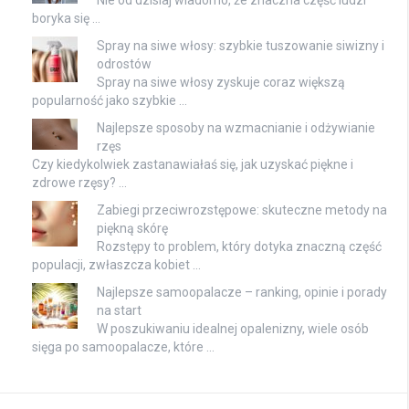
Nie od dzisiaj wiadomo, że znaczna część ludzi
boryka się …
Spray na siwe włosy: szybkie tuszowanie siwizny i
odrostów
Spray na siwe włosy zyskuje coraz większą
popularność jako szybkie …
Najlepsze sposoby na wzmacnianie i odżywianie
rzęs
Czy kiedykolwiek zastanawiałaś się, jak uzyskać piękne i
zdrowe rzęsy? …
Zabiegi przeciwrozstępowe: skuteczne metody na
piękną skórę
Rozstępy to problem, który dotyka znaczną część
populacji, zwłaszcza kobiet …
Najlepsze samoopalacze – ranking, opinie i porady
na start
W poszukiwaniu idealnej opalenizny, wiele osób
sięga po samoopalacze, które …