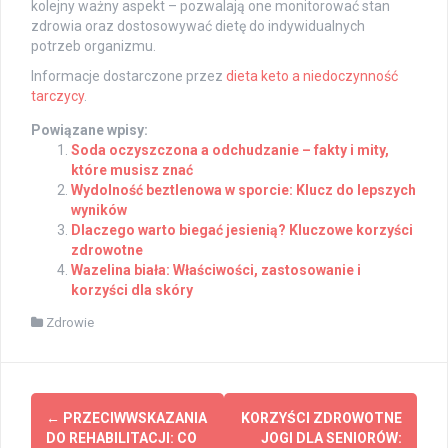
kolejny ważny aspekt – pozwalają one monitorować stan
zdrowia oraz dostosowywać dietę do indywidualnych
potrzeb organizmu.
Informacje dostarczone przez
dieta keto a niedoczynność
tarczycy
.
Powiązane wpisy:
Soda oczyszczona a odchudzanie – fakty i mity,
które musisz znać
Wydolność beztlenowa w sporcie: Klucz do lepszych
wyników
Dlaczego warto biegać jesienią? Kluczowe korzyści
zdrowotne
Wazelina biała: Właściwości, zastosowanie i
korzyści dla skóry
Zdrowie
Post
←
PRZECIWWSKAZANIA
KORZYŚCI ZDROWOTNE
navigation
DO REHABILITACJI: CO
JOGI DLA SENIORÓW: