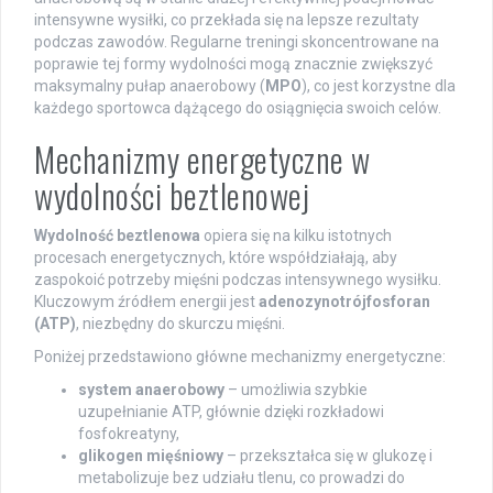
intensywne wysiłki, co przekłada się na lepsze rezultaty
podczas zawodów. Regularne treningi skoncentrowane na
poprawie tej formy wydolności mogą znacznie zwiększyć
maksymalny pułap anaerobowy (
MPO
), co jest korzystne dla
każdego sportowca dążącego do osiągnięcia swoich celów.
Mechanizmy energetyczne w
wydolności beztlenowej
Wydolność beztlenowa
opiera się na kilku istotnych
procesach energetycznych, które współdziałają, aby
zaspokoić potrzeby mięśni podczas intensywnego wysiłku.
Kluczowym źródłem energii jest
adenozynotrójfosforan
(ATP)
, niezbędny do skurczu mięśni.
Poniżej przedstawiono główne mechanizmy energetyczne:
system anaerobowy
– umożliwia szybkie
uzupełnianie ATP, głównie dzięki rozkładowi
fosfokreatyny,
glikogen mięśniowy
– przekształca się w glukozę i
metabolizuje bez udziału tlenu, co prowadzi do