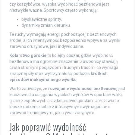
czy koszykówce, wysoka wydolność beztlenowa jest
niezwykle ważna. Sportowcy często wykonują:
błyskawiczne sprinty,
dynamikę zmian kierunku.
Te ruchy wymagają energii pochodzącej z beztlenowych
źródeł, a ich intensywność bezpośrednio wpływa na wyniki
zarówno drużynowe, jak i indywidualne.
Kolarstwo górskie
to kolejny obszar, gdzie wydolność
beztlenowa ma ogromne znaczenie. Zawodnicy stawiają
czoła stromym podjazdom i trudnym trasom, co wymaga
znacznej siły oraz wytrzymałości podczas
krótkich
epizodów maksymalnego wysiłku
.
Warto zauważyć, że
rozwijanie wydolności beztlenowej
jest
kluczowe dla osiągania wysokich wyników w sportach walki,
grach zespołowych oraz kolarstwie górskim. Umożliwia to
lepsze radzenie sobie z intensywnymi wymaganiami
zarówno treningowymi, jak i rywalizacyjnymi.
Jak poprawić wydolność