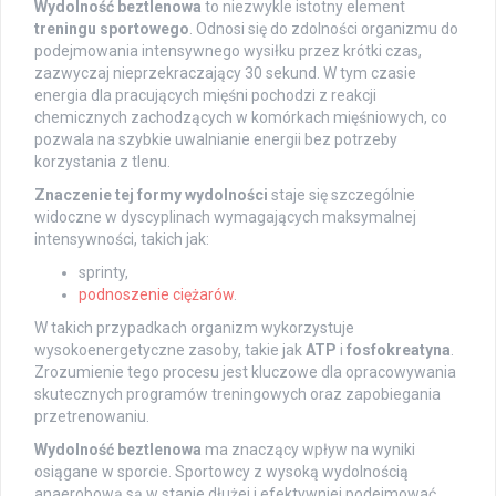
Wydolność beztlenowa
to niezwykle istotny element
treningu sportowego
. Odnosi się do zdolności organizmu do
podejmowania intensywnego wysiłku przez krótki czas,
zazwyczaj nieprzekraczający 30 sekund. W tym czasie
energia dla pracujących mięśni pochodzi z reakcji
chemicznych zachodzących w komórkach mięśniowych, co
pozwala na szybkie uwalnianie energii bez potrzeby
korzystania z tlenu.
Znaczenie tej formy wydolności
staje się szczególnie
widoczne w dyscyplinach wymagających maksymalnej
intensywności, takich jak:
sprinty,
podnoszenie ciężarów
.
W takich przypadkach organizm wykorzystuje
wysokoenergetyczne zasoby, takie jak
ATP
i
fosfokreatyna
.
Zrozumienie tego procesu jest kluczowe dla opracowywania
skutecznych programów treningowych oraz zapobiegania
przetrenowaniu.
Wydolność beztlenowa
ma znaczący wpływ na wyniki
osiągane w sporcie. Sportowcy z wysoką wydolnością
anaerobową są w stanie dłużej i efektywniej podejmować