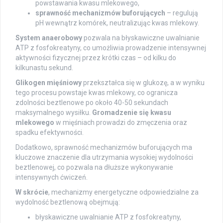
powstawania kwasu mlekowego,
sprawność mechanizmów buforujących
– regulują
pH wewnątrz komórek, neutralizując kwas mlekowy.
System anaerobowy
pozwala na błyskawiczne uwalnianie
ATP z fosfokreatyny, co umożliwia prowadzenie intensywnej
aktywności fizycznej przez krótki czas – od kilku do
kilkunastu sekund.
Glikogen mięśniowy
przekształca się w glukozę, a w wyniku
tego procesu powstaje kwas mlekowy, co ogranicza
zdolności beztlenowe po około 40-50 sekundach
maksymalnego wysiłku.
Gromadzenie się kwasu
mlekowego
w mięśniach prowadzi do zmęczenia oraz
spadku efektywności.
Dodatkowo, sprawność mechanizmów buforujących ma
kluczowe znaczenie dla utrzymania wysokiej wydolności
beztlenowej, co pozwala na dłuższe wykonywanie
intensywnych ćwiczeń.
W skrócie
, mechanizmy energetyczne odpowiedzialne za
wydolność beztlenową obejmują:
błyskawiczne uwalnianie ATP z fosfokreatyny,