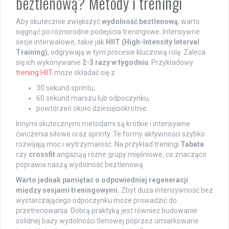
beztlenową? Metody i treningi
Aby skutecznie zwiększyć
wydolność beztlenową
, warto
sięgnąć po różnorodne podejścia treningowe. Intensywne
sesje interwałowe, takie jak
HIIT (High-Intensity Interval
Training)
, odgrywają w tym procesie kluczową rolę. Zaleca
się ich wykonywanie
2-3 razy w tygodniu
. Przykładowy
trening HIIT
może składać się z:
30 sekund sprintu,
60 sekund marszu lub odpoczynku,
powtórzeń około dziesięciokrotnie.
Innymi skutecznymi metodami są krótkie i intensywne
ćwiczenia siłowe oraz sprinty. Te formy aktywności szybko
rozwijają moc i wytrzymałość. Na przykład treningi
Tabata
czy
crossfit
angażują różne grupy mięśniowe, co znacząco
poprawia naszą wydolność beztlenową.
Warto jednak pamiętać o odpowiedniej regeneracji
między sesjami treningowymi.
Zbyt duża intensywność bez
wystarczającego odpoczynku może prowadzić do
przetrenowania. Dobrą praktyką jest również budowanie
solidnej bazy wydolności tlenowej poprzez umiarkowane