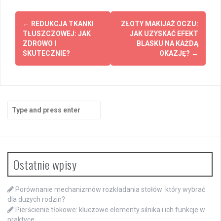
Post
←
REDUKCJA TKANKI
ZŁOTY MAKIJAŻ OCZU:
navigation
TŁUSZCZOWEJ: JAK
JAK UZYSKAĆ EFEKT
ZDROWO I
BLASKU NA KAŻDĄ
SKUTECZNIE?
OKAZJĘ?
→
Search
for:
Ostatnie wpisy
Porównanie mechanizmów rozkładania stołów: który wybrać
dla dużych rodzin?
Pierścienie tłokowe: kluczowe elementy silnika i ich funkcje w
praktyce