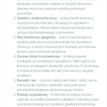
awokado, czosnkiem i sokiem z cytryny. Na koniec
dopraw solą oraz pieprzem według własnych
upodobań.
Sałatka z kiełków lucerny
– połącz kiełki lucerny z
soczystymi pomidorami, chrupiącym ogórkiem i
szczypiorkiem. Skrop całość oliwą oraz dodaj sok z
cytryny dla dodatkowego orzeźwienia.
Marchewkowe spaghetti
– pokrój marchewkę na
cienkie paski za pomocą obieraczki lub spiralizera.
Serwuj je z sosem stworzonym na bazie pomidorów,
bazylii oraz orzechów nerkowca.
Surowy dżem truskawkowy
– zmiksuj świeże
truskawki ze słodzikiem naturalnym, takim jak syrop
klonowy, a następnie dodaj sok cytrynowy. Przechowuj
w lodówce przez kilka dni, aby móc cieszyć się jego
smakiem.
Kanapki raw
– użyj liści sałaty jako bazy i nałóż na nie
starty burak, kalafior, awokado oraz pokrojone
pomidorki koktajlowe dla kolorowego efektu.
Koktajl szpinakowy
– w blenderze połącz surowy
szpinak ze słodkim bananem, jabłkiem i odrobiną soku
pomarańczowego aż uzyskasz gładką konsystencję.