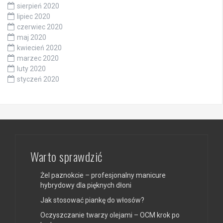
sierpień 2020
lipiec 2020
czerwiec 2020
maj 2020
kwiecień 2020
marzec 2020
luty 2020
styczeń 2020
Warto sprawdzić
Żel paznokcie – profesjonalny manicure
hybrydowy dla pięknych dłoni
Jak stosować piankę do włosów?
Oczyszczanie twarzy olejami – OCM krok po