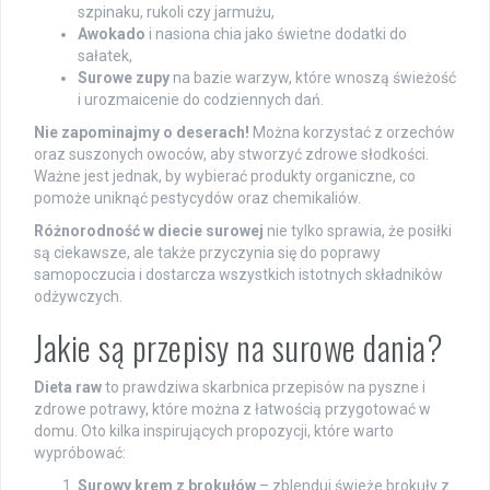
szpinaku, rukoli czy jarmużu,
Awokado
i nasiona chia jako świetne dodatki do
sałatek,
Surowe zupy
na bazie warzyw, które wnoszą świeżość
i urozmaicenie do codziennych dań.
Nie zapominajmy o deserach!
Można korzystać z orzechów
oraz suszonych owoców, aby stworzyć zdrowe słodkości.
Ważne jest jednak, by wybierać produkty organiczne, co
pomoże uniknąć pestycydów oraz chemikaliów.
Różnorodność w diecie surowej
nie tylko sprawia, że posiłki
są ciekawsze, ale także przyczynia się do poprawy
samopoczucia i dostarcza wszystkich istotnych składników
odżywczych.
Jakie są przepisy na surowe dania?
Dieta raw
to prawdziwa skarbnica przepisów na pyszne i
zdrowe potrawy, które można z łatwością przygotować w
domu. Oto kilka inspirujących propozycji, które warto
wypróbować:
Surowy krem z brokułów
– zblenduj świeże brokuły z