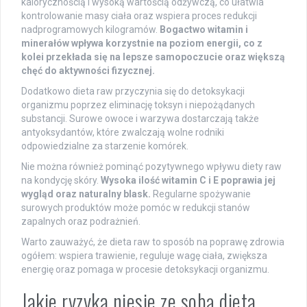
kalorycznością i wysoką wartością odżywczą, co ułatwia
kontrolowanie masy ciała oraz wspiera proces redukcji
nadprogramowych kilogramów.
Bogactwo witamin i
minerałów wpływa korzystnie na poziom energii, co z
kolei przekłada się na lepsze samopoczucie oraz większą
chęć do aktywności fizycznej.
Dodatkowo dieta raw przyczynia się do detoksykacji
organizmu poprzez eliminację toksyn i niepożądanych
substancji. Surowe owoce i warzywa dostarczają także
antyoksydantów, które zwalczają wolne rodniki
odpowiedzialne za starzenie komórek.
Nie można również pominąć pozytywnego wpływu diety raw
na kondycję skóry.
Wysoka ilość witamin C i E poprawia jej
wygląd oraz naturalny blask.
Regularne spożywanie
surowych produktów może pomóc w redukcji stanów
zapalnych oraz podrażnień.
Warto zauważyć, że dieta raw to sposób na poprawę zdrowia
ogółem: wspiera trawienie, reguluje wagę ciała, zwiększa
energię oraz pomaga w procesie detoksykacji organizmu.
Jakie ryzyka niesie ze sobą dieta