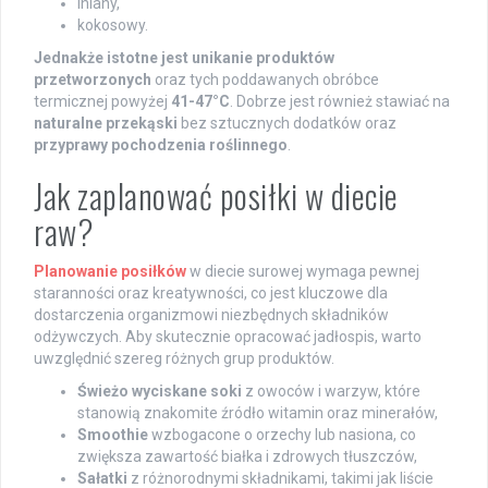
lniany,
kokosowy.
Jednakże istotne jest unikanie produktów
przetworzonych
oraz tych poddawanych obróbce
termicznej powyżej
41-47°C
. Dobrze jest również stawiać na
naturalne przekąski
bez sztucznych dodatków oraz
przyprawy pochodzenia roślinnego
.
Jak zaplanować posiłki w diecie
raw?
Planowanie posiłków
w diecie surowej wymaga pewnej
staranności oraz kreatywności, co jest kluczowe dla
dostarczenia organizmowi niezbędnych składników
odżywczych. Aby skutecznie opracować jadłospis, warto
uwzględnić szereg różnych grup produktów.
Świeżo wyciskane soki
z owoców i warzyw, które
stanowią znakomite źródło witamin oraz minerałów,
Smoothie
wzbogacone o orzechy lub nasiona, co
zwiększa zawartość białka i zdrowych tłuszczów,
Sałatki
z różnorodnymi składnikami, takimi jak liście