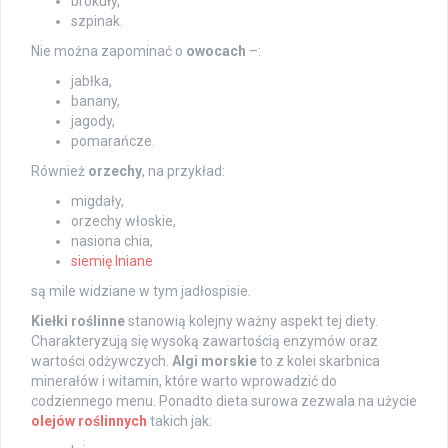
brokuły,
szpinak.
Nie można zapominać o
owocach
–:
jabłka,
banany,
jagody,
pomarańcze.
Również
orzechy
, na przykład:
migdały,
orzechy włoskie,
nasiona chia,
siemię lniane
są mile widziane w tym jadłospisie.
Kiełki roślinne
stanowią kolejny ważny aspekt tej diety.
Charakteryzują się wysoką zawartością enzymów oraz
wartości odżywczych.
Algi morskie
to z kolei skarbnica
minerałów i witamin, które warto wprowadzić do
codziennego menu. Ponadto dieta surowa zezwala na użycie
olejów roślinnych
takich jak: