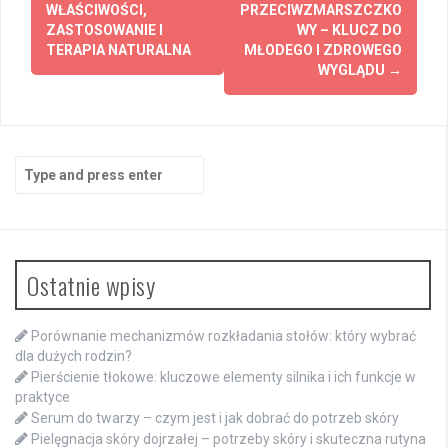
navigation
WŁAŚCIWOŚCI,
PRZECIWZMARSZCZKO
ZASTOSOWANIE I
WY – KLUCZ DO
TERAPIA NATURALNA
MŁODEGO I ZDROWEGO
WYGLĄDU
→
Search
for:
Ostatnie wpisy
Porównanie mechanizmów rozkładania stołów: który wybrać
dla dużych rodzin?
Pierścienie tłokowe: kluczowe elementy silnika i ich funkcje w
praktyce
Serum do twarzy – czym jest i jak dobrać do potrzeb skóry
Pielęgnacja skóry dojrzałej – potrzeby skóry i skuteczna rutyna