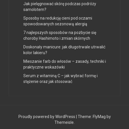
Jak pielęgnować skórę podczas podróży
samolotem?
Sposoby na redukcję cieni pod oczami
spowodowanych sezonową alergią
7 najlepszych sposobów na pozbycie się
choroby Hashimoto i zmian skórnych
Doskonały manicure: jak długotrwale utrwalić
kolor lakieru?
Mieszanie farb do włosów – zasady, techniki i
praktyczne wskazówki
Serum z witaminą C – jak wybrać formę i
stężenie oraz jak stosować
Proudly powered by WordPress
|
Theme:
FlyMag
by
Themeisle.