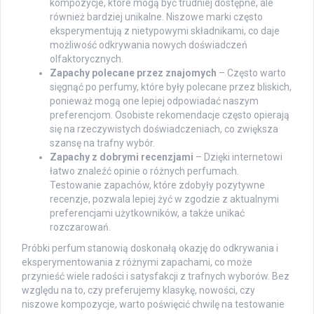
kompozycje, które mogą być trudniej dostępne, ale
również bardziej unikalne. Niszowe marki często
eksperymentują z nietypowymi składnikami, co daje
możliwość odkrywania nowych doświadczeń
olfaktorycznych.
Zapachy polecane przez znajomych
– Często warto
sięgnąć po perfumy, które były polecane przez bliskich,
ponieważ mogą one lepiej odpowiadać naszym
preferencjom. Osobiste rekomendacje często opierają
się na rzeczywistych doświadczeniach, co zwiększa
szansę na trafny wybór.
Zapachy z dobrymi recenzjami
– Dzięki internetowi
łatwo znaleźć opinie o różnych perfumach.
Testowanie zapachów, które zdobyły pozytywne
recenzje, pozwala lepiej żyć w zgodzie z aktualnymi
preferencjami użytkowników, a także unikać
rozczarowań.
Próbki perfum stanowią doskonałą okazję do odkrywania i
eksperymentowania z różnymi zapachami, co może
przynieść wiele radości i satysfakcji z trafnych wyborów. Bez
względu na to, czy preferujemy klasykę, nowości, czy
niszowe kompozycje, warto poświęcić chwilę na testowanie