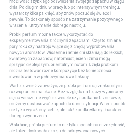
możliwość szybkiego odświeżenia swojego zapachu w ciągu
dnia. Po długim dniu w pracy lub po intensywnym treningu,
wystarczy kilka psiknięć, aby znów poczuć się świeżo i
pewnie. To doskonały sposób na zatrzymanie pozytywnego
wrażenia i utrzymanie dobrego nastroju.
Próbki perfum można także wykorzystać do
eksperymentowania z różnymi zapachami. Często zmiana
pory roku czy nastroju wiąże się z chęcią wypróbowania
nowych aromatów. Wiosenne i letnie dni skłaniają do lekkich,
kwiatowych zapachów, natomiast jesień i zima mogą
sprzyjać cieplejszym, orientalnym nutom. Dzięki próbkom
można testować różne kompozycje bez konieczności
inwestowania w pełnowymiarowe flakony.
Warto również zauważyć, że próbki perfum są znakomitym
rozwiązaniem na okazje. Bez względu na to, czy wybieramy
się na wieczorne wyjście, wesele czy spotkanie biznesowe,
możemy dostosować zapach do danej sytuacji. W ten sposób
nie tylko wyrażamy siebie, ale także podkreślamy charakter
danego wydarzenia.
W skrócie, próbki perfum to nie tylko sposób na oszczędność,
ale także doskonała okazja do odkrywania nowych