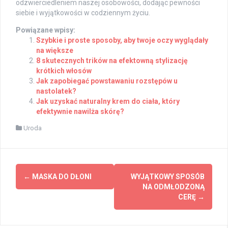
odzwierciedleniem naszej osobowości, dodając pewności
siebie i wyjątkowości w codziennym życiu.
Powiązane wpisy:
Szybkie i proste sposoby, aby twoje oczy wyglądały
na większe
8 skutecznych trików na efektowną stylizację
krótkich włosów
Jak zapobiegać powstawaniu rozstępów u
nastolatek?
Jak uzyskać naturalny krem do ciała, który
efektywnie nawilża skórę?
Uroda
Post
←
MASKA DO DŁONI
WYJĄTKOWY SPOSÓB
navigation
NA ODMŁODZONĄ
CERĘ
→