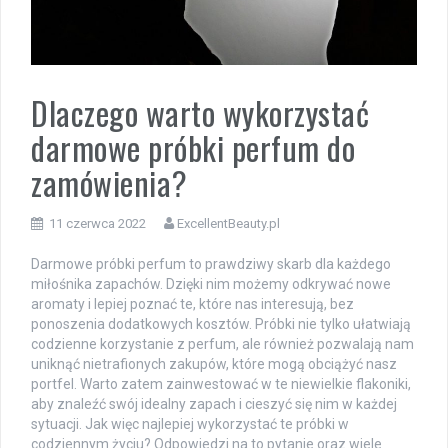
Dlaczego warto wykorzystać
darmowe próbki perfum do
zamówienia?
11 czerwca 2022
ExcellentBeauty.pl
Darmowe próbki perfum to prawdziwy skarb dla każdego
miłośnika zapachów. Dzięki nim możemy odkrywać nowe
aromaty i lepiej poznać te, które nas interesują, bez
ponoszenia dodatkowych kosztów. Próbki nie tylko ułatwiają
codzienne korzystanie z perfum, ale również pozwalają nam
uniknąć nietrafionych zakupów, które mogą obciążyć nasz
portfel. Warto zatem zainwestować w te niewielkie flakoniki,
aby znaleźć swój idealny zapach i cieszyć się nim w każdej
sytuacji. Jak więc najlepiej wykorzystać te próbki w
codziennym życiu? Odpowiedzi na to pytanie oraz wiele