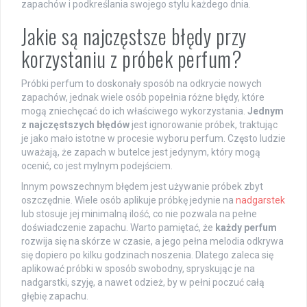
zapachów i podkreślania swojego stylu każdego dnia.
Jakie są najczęstsze błędy przy
korzystaniu z próbek perfum?
Próbki perfum to doskonały sposób na odkrycie nowych
zapachów, jednak wiele osób popełnia różne błędy, które
mogą zniechęcać do ich właściwego wykorzystania.
Jednym
z najczęstszych błędów
jest ignorowanie próbek, traktując
je jako mało istotne w procesie wyboru perfum. Często ludzie
uważają, że zapach w butelce jest jedynym, który mogą
ocenić, co jest mylnym podejściem.
Innym powszechnym błędem jest używanie próbek zbyt
oszczędnie. Wiele osób aplikuje próbkę jedynie na
nadgarstek
lub stosuje jej minimalną ilość, co nie pozwala na pełne
doświadczenie zapachu. Warto pamiętać, że
każdy perfum
rozwija się na skórze w czasie, a jego pełna melodia odkrywa
się dopiero po kilku godzinach noszenia. Dlatego zaleca się
aplikować próbki w sposób swobodny, spryskując je na
nadgarstki, szyję, a nawet odzież, by w pełni poczuć całą
głębię zapachu.