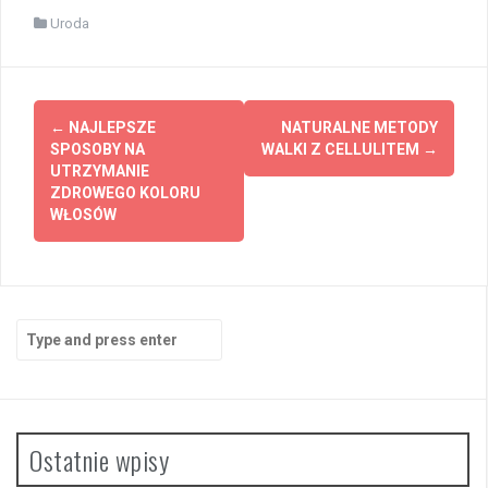
Uroda
Post
←
NAJLEPSZE
NATURALNE METODY
navigation
SPOSOBY NA
WALKI Z CELLULITEM
→
UTRZYMANIE
ZDROWEGO KOLORU
WŁOSÓW
Search
for:
Ostatnie wpisy