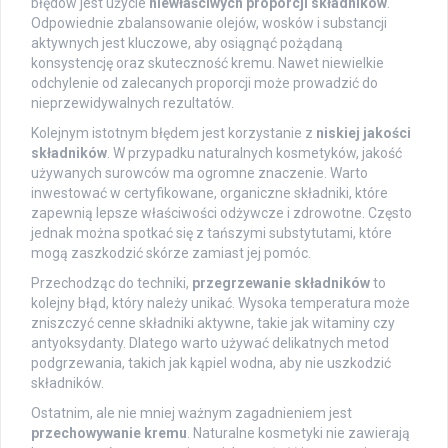
błędów jest użycie
niewłaściwych proporcji składników
.
Odpowiednie zbalansowanie olejów, wosków i substancji
aktywnych jest kluczowe, aby osiągnąć pożądaną
konsystencję oraz skuteczność kremu. Nawet niewielkie
odchylenie od zalecanych proporcji może prowadzić do
nieprzewidywalnych rezultatów.
Kolejnym istotnym błędem jest korzystanie z
niskiej jakości
składników
. W przypadku naturalnych kosmetyków, jakość
używanych surowców ma ogromne znaczenie. Warto
inwestować w certyfikowane, organiczne składniki, które
zapewnią lepsze właściwości odżywcze i zdrowotne. Często
jednak można spotkać się z tańszymi substytutami, które
mogą zaszkodzić skórze zamiast jej pomóc.
Przechodząc do techniki,
przegrzewanie składników
to
kolejny błąd, który należy unikać. Wysoka temperatura może
zniszczyć cenne składniki aktywne, takie jak witaminy czy
antyoksydanty. Dlatego warto używać delikatnych metod
podgrzewania, takich jak kąpiel wodna, aby nie uszkodzić
składników.
Ostatnim, ale nie mniej ważnym zagadnieniem jest
przechowywanie kremu
. Naturalne kosmetyki nie zawierają