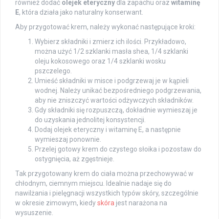
również dodać
olejek eteryczny
dla zapachu oraz
witaminę
E
, która działa jako naturalny konserwant.
Aby przygotować krem, należy wykonać następujące kroki:
Wybierz składniki i zmierz ich ilości. Przykładowo,
można użyć 1/2 szklanki masła shea, 1/4 szklanki
oleju kokosowego oraz 1/4 szklanki wosku
pszczelego.
Umieść składniki w misce i podgrzewaj je w kąpieli
wodnej. Należy unikać bezpośredniego podgrzewania,
aby nie zniszczyć wartości odżywczych składników.
Gdy składniki się rozpuszczą, dokładnie wymieszaj je
do uzyskania jednolitej konsystencji.
Dodaj olejek eteryczny i witaminę E, a następnie
wymieszaj ponownie.
Przelej gotowy krem do czystego słoika i pozostaw do
ostygnięcia, aż zgęstnieje.
Tak przygotowany krem do ciała można przechowywać w
chłodnym, ciemnym miejscu. Idealnie nadaje się do
nawilżania i pielęgnacji wszystkich typów skóry, szczególnie
w okresie zimowym, kiedy
skóra
jest narażona na
wysuszenie.