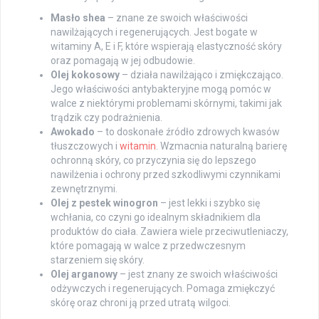
Masło shea
– znane ze swoich właściwości
nawilżających i regenerujących. Jest bogate w
witaminy A, E i F, które wspierają elastyczność skóry
oraz pomagają w jej odbudowie.
Olej kokosowy
– działa nawilżająco i zmiękczająco.
Jego właściwości antybakteryjne mogą pomóc w
walce z niektórymi problemami skórnymi, takimi jak
trądzik czy podrażnienia.
Awokado
– to doskonałe źródło zdrowych kwasów
tłuszczowych i
witamin
. Wzmacnia naturalną barierę
ochronną skóry, co przyczynia się do lepszego
nawilżenia i ochrony przed szkodliwymi czynnikami
zewnętrznymi.
Olej z pestek winogron
– jest lekki i szybko się
wchłania, co czyni go idealnym składnikiem dla
produktów do ciała. Zawiera wiele przeciwutleniaczy,
które pomagają w walce z przedwczesnym
starzeniem się skóry.
Olej arganowy
– jest znany ze swoich właściwości
odżywczych i regenerujących. Pomaga zmiękczyć
skórę oraz chroni ją przed utratą wilgoci.