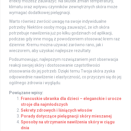
efekty możesz zauważyć. Na skutek zmian temperatury,
klimatu oraz wpływu czynników zewnętrznych skóra może
wymagać dodatkowej pielęgnacji.
Warto również zwrócić uwagę na swoje indywidualne
potrzeby. Niektóre osoby mogą zauważyć, że ich skóra
potrzebuje nawilżenia już po kilku godzinach od aplikacji,
podczas gdy inne mogą z powodzeniem stosować krem raz
dziennie. Kremu można używać zarówno rano, jak i
wieczorem, aby uzyskać najlepsze rezultaty.
Podsumowując, najlepszym rozwiązaniem jest obserwacja
reakcji swojej skóry i dostosowanie częstotliwości
stosowania do jej potrzeb. Dzięki temu Twoja skóra zyska
odpowiednie nawilżenie i elastyczność, co przyczyni się do jej
ogólnego zdrowia i wyglądu.
Powiązane wpisy:
Francuskie ubranka dla dzieci – eleganckie i urocze
stroje dla najmłodszych
Sekrety zdrowych i lśniących włosów
Porady dotyczące pielęgnacji skóry mieszanej
Sposoby na utrzymanie nawilżenia skóry w ciągu
dnia