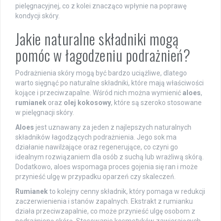
pielęgnacyjnej, co z kolei znacząco wpłynie na poprawę
kondycji skóry.
Jakie naturalne składniki mogą
pomóc w łagodzeniu podrażnień?
Podrażnienia skóry mogą być bardzo uciążliwe, dlatego
warto sięgnąć po naturalne składniki, które mają właściwości
kojące i przeciwzapalne. Wśród nich można wymienić
aloes
,
rumianek
oraz
olej kokosowy
, które są szeroko stosowane
w pielęgnacji skóry.
Aloes
jest uznawany za jeden z najlepszych naturalnych
składników łagodzących podrażnienia. Jego sok ma
działanie nawilżające oraz regenerujące, co czyni go
idealnym rozwiązaniem dla osób z suchą lub wrażliwą skórą.
Dodatkowo, aloes wspomaga proces gojenia się ran i może
przynieść ulgę w przypadku oparzeń czy skaleczeń.
Rumianek
to kolejny cenny składnik, który pomaga w redukcji
zaczerwienienia i stanów zapalnych. Ekstrakt z rumianku
działa przeciwzapalnie, co może przynieść ulgę osobom z