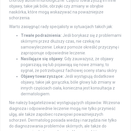
choroby autoimmunologiczne. Często towarzyszą im inne
objawy, takie jak bóle, obrzęki czy zmiany w obrębie
naskórka, które mogą wskazywać na poważniejsze
schorzenia.
Warto zasięgnąć rady specjalisty w sytuacjach takich jak:
Trwałe podrażnienia:
Jeśli borykasz się z problemami
skórnymi przez dłuższy czas, nie czekaj na
samowyleczenie. Lekarz pomoże określić przyczynę i
zaproponuje odpowiednie leczenie.
Nasilające się objawy:
Gdy zauważysz, że objawy
pogarszają się lub pojawiają się nowe zmiany, to
sygnał, że potrzebujesz fachowej oceny stanu skóry.
Objawy towarzyszące:
Jeśli występują dodatkowe
objawy, takie jak gorączka, bóle głowy lub zmiany w
innych częściach ciała, konieczna jest konsultacja z
dermatologiem.
Nie należy bagatelizować występujących objawów. Wczesna
diagnoza i odpowiednie leczenie mogą nie tylko przynieść
ulgę, ale także zapobiec rozwojowi poważniejszych
schorzeń. Dermatolog posiada wiedzę i narzędzia nie tylko
do diagnozowania problemów skórnych, ale także do