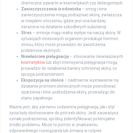
chemiczne zawarte w kosmetykach czy detergentach.
Zanieczyszczenia środowiska
– smog i inne
zanieczyszczenia mogą podrażniać skórę, zwłaszcza
w miejskim otoczeniu, gdzie jest ona bardziej
narażona na działanie szkodliwych substancji.
Stres
– emocje mają realny wpływ na naszą skórę. W
sytuacjach stresowych organizm produkuje hormon
stresu, który może prowadzić do zaostrzenia
problemów skórnych.
Niewłaściwa pielęgnacja
– stosowanie niewłaściwych
kosmetyków
lub zbyt intensywna pielęgnacja mogą
prowadzić do osłabienia bariery ochronnej skóry, co
sprzyja podrażnieniom.
Ekspozycja na słońce
– nadmierne wystawienie na
działanie promieni słonecznych może powodować
oparzenia i inne uszkodzenia skóry, prowadząc do
stanu zapalnego.
Ważne jest, aby zarówno codzienna pielęgnacja, jak i styl
życia były dostosowane do potrzeb skóry. Jeśli zauważysz
oznaki podrażnienia, spróbuj zidentyfikować potencjalne
źródło problemu. Może to pomóc w znalezieniu
odpowiedniego rozwiązania lub zmiany w rutynie