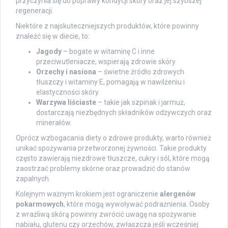
przyczynia się do poprawy kondycji skóry oraz jej szybszej
regeneracji.
Niektóre z najskuteczniejszych produktów, które powinny
znaleźć się w diecie, to:
Jagody
– bogate w witaminę C i inne
przeciwutleniacze, wspierają zdrowie skóry.
Orzechy i nasiona
– świetne źródło zdrowych
tłuszczy i witaminy E, pomagają w nawilżeniu i
elastyczności skóry.
Warzywa liściaste
– takie jak szpinak i jarmuż,
dostarczają niezbędnych składników odżywczych oraz
minerałów.
Oprócz wzbogacania diety o zdrowe produkty, warto również
unikać spożywania przetworzonej żywności. Takie produkty
często zawierają niezdrowe tłuszcze, cukry i sól, które mogą
zaostrzać problemy skórne oraz prowadzić do stanów
zapalnych.
Kolejnym ważnym krokiem jest ograniczenie
alergenów
pokarmowych
, które mogą wywoływać podrażnienia. Osoby
z wrażliwą skórą powinny zwrócić uwagę na spożywanie
nabiału, glutenu czy orzechów, zwłaszcza jeśli wcześniej