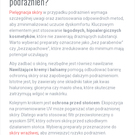
podrażnień?
Pielęgnacja skóry
w przypadku podrażnień wymaga
szczególnej uwagi oraz zastosowania odpowiednich metod,
aby zminimalizować uczucie dyskomfortu. Kluczowym
elementem jest stosowanie
łagodnych, hipoalergicznych
kosmetyków
, które nie zawierają drażniących substancji.
Warto wybierać preparaty oznaczone jako „bez parabenów”
czy „bezzapachowe”, które zredukowane do minimum mają
potencjał uczulający.
Aby zadbać o skórę, niezbędne jest również nawilżanie.
Nawilżające kremy i balsamy
pomogą odbudować barierę
ochronną skóry oraz zapobiegać dalszym podrażnieniom.
Istotne jest, by zawierały one składniki takie jak kwas
hialuronowy, gliceryna czy masło shea, które skutecznie
zatrzymują wilgoć w naskórku.
Kolejnym krokiem jest
ochrona przed słońcem
. Ekspozycja
na promieniowanie UV może pogarszać stan podrażnionej
skóry. Dlatego warto stosować filtr przeciwsłoneczny o
wysokim SPF, który ochroni skórę przed szkodliwym
działaniem słońca. Wybieraj preparaty przeznaczone do
skóry wrażliwej
, aby zmniejszyć ryzyko podrażnień.