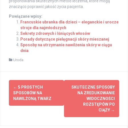
proponowania skutecznych metod leczenia, które mogą
znacząco poprawić jakość życia pacjenta.
Powiązane wpisy:
Francuskie ubranka dla dzieci – eleganckie i urocze
stroje dla najmłodszych
Sekrety zdrowych i lśniących włosów
Porady dotyczące pielęgnacji skóry mieszanej
Sposoby na utrzymanie nawilżenia skóry w ciągu
dnia
Uroda
Post
←
5 PROSTYCH
SKUTECZNE SPOSOBY
navigation
SPOSOBÓW NA
NA ZREDUKOWANIE
NAWILŻONĄ TWARZ
WIDOCZNOŚCI
ROZSTĘPÓW PO
CIĄŻY
→