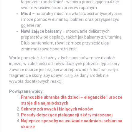
łagodzeniu podrażnień i wspiera proces gojenia dzięki
swoim właściwościom przeciwzapalnym.
Miód
– naturalny miód ma właściwości antyseptyczne
i może pomóc w eliminacji bakterii oraz przyspieszyć
gojenie ran.
Nawilżające balsamy
– stosowanie delikatnych
preparatów po depilacji, takich jak balsamy z witaminą
E lub pantenolem, również może przynieść ulgę i
zminimalizować podrażnienia.
Warto pamiętać, że każdy z tych sposobów może działać
inaczej w zależności od indywidualnych potrzeb i typu skóry.
Zawsze dobrze jest najpierw przeprowadzić test na małym
fragmencie skóry, aby upewnić się, że dany środek nie
wywoła dodatkowych reakcji.
Powiązane wpisy:
Francuskie ubranka dla dzieci – eleganckie i urocze
stroje dla najmłodszych
Sekrety zdrowych i lśniących włosów
Porady dotyczące pielęgnacji skóry mieszanej
Najlepsze sposoby na usuwanie nadmiaru sebum na
skórze