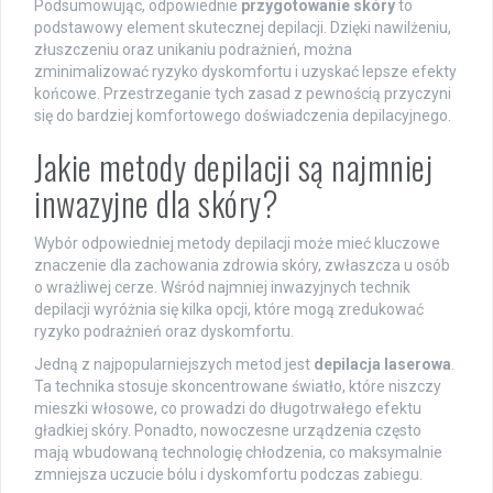
Podsumowując, odpowiednie
przygotowanie skóry
to
podstawowy element skutecznej depilacji. Dzięki nawilżeniu,
złuszczeniu oraz unikaniu podrażnień, można
zminimalizować ryzyko dyskomfortu i uzyskać lepsze efekty
końcowe. Przestrzeganie tych zasad z pewnością przyczyni
się do bardziej komfortowego doświadczenia depilacyjnego.
Jakie metody depilacji są najmniej
inwazyjne dla skóry?
Wybór odpowiedniej metody depilacji może mieć kluczowe
znaczenie dla zachowania zdrowia skóry, zwłaszcza u osób
o wrażliwej cerze. Wśród najmniej inwazyjnych technik
depilacji wyróżnia się kilka opcji, które mogą zredukować
ryzyko podrażnień oraz dyskomfortu.
Jedną z najpopularniejszych metod jest
depilacja laserowa
.
Ta technika stosuje skoncentrowane światło, które niszczy
mieszki włosowe, co prowadzi do długotrwałego efektu
gładkiej skóry. Ponadto, nowoczesne urządzenia często
mają wbudowaną technologię chłodzenia, co maksymalnie
zmniejsza uczucie bólu i dyskomfortu podczas zabiegu.