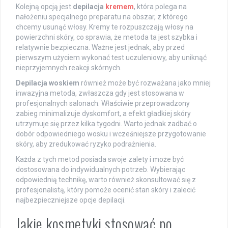
Kolejną opcją jest
depilacja
kremem
, która polega na
nałożeniu specjalnego preparatu na obszar, z którego
chcemy usunąć włosy. Kremy te rozpuszczają włosy na
powierzchni skóry, co sprawia, że metoda ta jest szybka i
relatywnie bezpieczna. Ważne jest jednak, aby przed
pierwszym użyciem wykonać test uczuleniowy, aby uniknąć
nieprzyjemnych reakcji skórnych.
Depilacja woskiem
również może być rozważana jako mniej
inwazyjna metoda, zwłaszcza gdy jest stosowana w
profesjonalnych salonach. Właściwie przeprowadzony
zabieg minimalizuje dyskomfort, a efekt gładkiej skóry
utrzymuje się przez kilka tygodni. Warto jednak zadbać o
dobór odpowiedniego wosku i wcześniejsze przygotowanie
skóry, aby zredukować ryzyko podrażnienia.
Każda z tych metod posiada swoje zalety i może być
dostosowana do indywidualnych potrzeb. Wybierając
odpowiednią technikę, warto również skonsultować się z
profesjonalistą, który pomoże ocenić stan skóry i zalecić
najbezpieczniejsze opcje depilacji.
Jakie kosmetyki stosować po