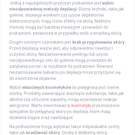
Jedną z najczęstszych przyczyn podrażnień jest
wybór
nieodpowiedniej metody depilacji
. Różne techniki, takie jak
golenie, depilacja woskiem czy użycie depilatorów
elektronicznych, mają różne efekty na skórę. Niektóre
metody mogą być bardziej inwazyjne i prowadzić do
podrażnień, zwłaszcza w przypadku osób z wrażliwą skórą.
Drugim istotnym czynnikiem jest
brak przygotowania skóry
.
Przed depilacją ważne jest, aby odpowiednio nawilżyć i
oczyścić skórę. Niezastosowanie peelingu lub użycie
nieodpowiedniego żelu do golenia mogą prowadzić do
zatykania porów i w rezultacie do podrażnień. Również
niezastosowanie balsamu po depilacji może przyczynić się
do zaostrzenia objawów.
Wybór
właściwych kosmetyków
do pielęgnacji jest równie
istotny. Produkty zawierające drażniące substancje, takie jak
alkohol czy sztuczne zapachy, mogą wywoływać reakcje
alergiczne. Warto inwestować w
kosmetyki
przeznaczone
specjalnie do pielęgnacji skóry po depilacji, które mają
działanie kojące oraz nawilżające.
Na podrażnienia mogą wpływać także indywidualne cechy,
takie jak
wrażliwość skóry
. Osoby z delikatną skórą