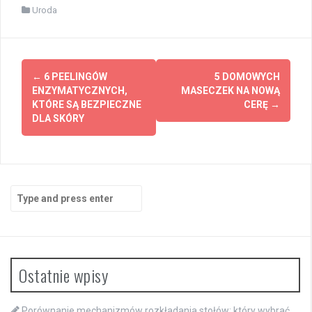
Uroda
Post
←
6 PEELINGÓW
5 DOMOWYCH
navigation
ENZYMATYCZNYCH,
MASECZEK NA NOWĄ
KTÓRE SĄ BEZPIECZNE
CERĘ
→
DLA SKÓRY
Search
for:
Ostatnie wpisy
Porównanie mechanizmów rozkładania stołów: który wybrać