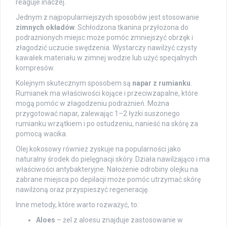
reaguje inaczej.
Jednym z najpopularniejszych sposobów jest stosowanie
zimnych okładów
. Schłodzona tkanina przyłożona do
podrażnionych miejsc może pomóc zmniejszyć obrzęk i
złagodzić uczucie swędzenia. Wystarczy nawilżyć czysty
kawałek materiału w zimnej wodzie lub użyć specjalnych
kompresów.
Kolejnym skutecznym sposobem są
napar z rumianku
.
Rumianek ma właściwości kojące i przeciwzapalne, które
mogą pomóc w złagodzeniu podrażnień. Można
przygotować napar, zalewając 1–2 łyżki suszonego
rumianku wrzątkiem i po ostudzeniu, nanieść na skórę za
pomocą wacika.
Olej kokosowy również zyskuje na popularności jako
naturalny środek do pielęgnacji skóry. Działa nawilżająco i ma
właściwości antybakteryjne. Nałożenie odrobiny olejku na
zabrane miejsca po depilacji może pomóc utrzymać skórę
nawilżoną oraz przyspieszyć regenerację.
Inne metody, które warto rozważyć, to:
Aloes
– żel z aloesu znajduje zastosowanie w