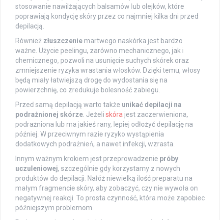
stosowanie nawilżających balsamów lub olejków, które
poprawiają kondycję skóry przez co najmniej kilka dni przed
depilacją.
Również
złuszczenie
martwego naskórka jest bardzo
ważne. Użycie peelingu, zarówno mechanicznego, jak i
chemicznego, pozwoli na usunięcie suchych skórek oraz
zmniejszenie ryzyka wrastania włosków. Dzięki temu, włosy
będą miały łatwiejszą drogę do wydostania się na
powierzchnię, co zredukuje bolesność zabiegu.
Przed samą depilacją warto także
unikać depilacji na
podrażnionej skórze
. Jeżeli
skóra
jest zaczerwieniona,
podrażniona lub ma jakieś rany, lepiej odłożyć depilację na
później. W przeciwnym razie ryzyko wystąpienia
dodatkowych podrażnień, a nawet infekcji, wzrasta.
Innym ważnym krokiem jest przeprowadzenie
próby
uczuleniowej
, szczególnie gdy korzystamy z nowych
produktów do depilacji. Nałóż niewielką ilość preparatu na
małym fragmencie skóry, aby zobaczyć, czy nie wywoła on
negatywnej reakcji. To prosta czynność, która może zapobiec
późniejszym problemom.