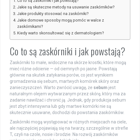
Co to są zaskórniki i jak powstają?
Jakie są skuteczne metody na usuwanie zaskórników?
Jakie produkty stosować na zaskórniki?
Jakie domowe sposoby mogą pomóc w walce z
zaskórnikami?
Kiedy warto skonsultować się z dermatologiem?
Co to są zaskórniki i jak powstają?
Zaskórniki to małe, widoczne na skórze krostki, które mogą
mieć różne odcienie — od ciemnych po jasne. Powstają
głównie na skutek zatykania porów, co jest wynikiem
gromadzenia się sebum, martwych komórek skóry oraz
zanieczyszczeń. Warto zwrócić uwagę, że
sebum
jest
naturalnym olejem wytwarzanym przez skórę, który ma za
zadanie nawilżać i chronić ją. Jednak, gdy produkcja sebum
jest zbyt intensywna lub gdy martwe komórki nie są
skutecznie usuwane, dochodzi do powstania zaskórników.
Zaskórniki mogą występować w różnych miejscach na ciele,
ale najczęściej pojawiają się na twarzy, szczególnie w strefie
T, czyli na czole, nosie i brodzie. Na rozwój zaskórników