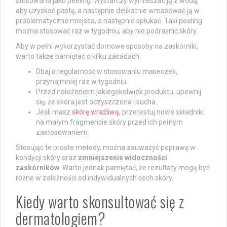
stosowana jako peeling. Wystarczy wymieszać ją z wodą,
aby uzyskać pastę, a następnie delikatnie wmasować ją w
problematyczne miejsca, a następnie spłukać. Taki peeling
można stosować raz w tygodniu, aby nie podrażnić skóry.
Aby w pełni wykorzystać domowe sposoby na zaskórniki,
warto także pamiętać o kilku zasadach:
Dbaj o regularność w stosowaniu maseczek,
przynajmniej raz w tygodniu.
Przed nałożeniem jakiegokolwiek produktu, upewnij
się, że skóra jest oczyszczona i sucha.
Jeśli masz
skórę wrażliwą
, przetestuj nowe składniki
na małym fragmencie skóry przed ich pełnym
zastosowaniem.
Stosując te proste metody, można zauważyć poprawę w
kondycji skóry oraz
zmniejszenie widoczności
zaskórników
. Warto jednak pamiętać, że rezultaty mogą być
różne w zależności od indywidualnych cech skóry.
Kiedy warto skonsultować się z
dermatologiem?