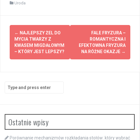
Uroda
Post
←
NAJLEPSZY ŻEL DO
FALE FRYZURA –
navigation
MYCIA TWARZY Z
ROMANTYCZNA I
KWASEM MIGDAŁOWYM
EFEKTOWNA FRYZURA
– KTÓRY JEST LEPSZY?
NA RÓŻNE OKAZJE
→
Search
for:
Ostatnie wpisy
Porównanie mechanizmów rozkładania stołów: który wybrać