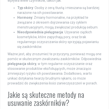
wpływa wiele czynników, takich jak:
Typ skóry
: Osoby z cerą tłustą i mieszana są bardziej
narażone na ich powstawanie.
Hormony
: Zmiany hormonalne, na przykład te
związane z okresem dojrzewania czy cyklem
menstruacyjnym, mogą zwiększać produkcję sebum.
Nieodpowiednia pielęgnacja
: Używanie ciężkich
kosmetyków, które zapychają pory, oraz brak
regularnego oczyszczania skóry sprzyjają pojawianiu
się zaskórników.
Ważne jest, aby zrozumieć te przyczyny, ponieważ mogą one
pomóc w skutecznym zwalczaniu zaskórników. Odpowiednia
pielęgnacja skóry
, w tym regularne oczyszczanie oraz
stosowanie produktów eksfoliujących, może znacząco
zmniejszyć ryzyko ich powstawania. Dodatkowo, warto
unikać dotykania twarzy brudnymi rękami, co może
prowadzić do zwiększenia ilości zanieczyszczeń w porach.
Jakie są skuteczne metody na
usuwanie zaskórników?