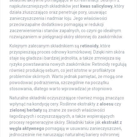
składniki aktywne pomagające w ich eliminacji. Jednym z
najskuteczniejszych składników jest
kwas salicylowy
, który
działa złuszczająco oraz penetruje pory, usuwając
zanieczyszczenia i nadmiar łoju. Jego właściwości
przeciwzapalne dodatkowo pomagają w redukcji
zaczerwienienia i stanów zapalnych, co czyni go idealnym
rozwiązaniem w pielęgnacji skóry skłonnej do zaskórników.
Kolejnym zalecanym składnikiem są
retinoidy
, które
przyspieszają proces odnowy komórkowej. Dzięki nim skóra
staje się gładsza i bardziej jednolita, a także zmniejsza się
ryzyko powstawania nowych zaskórników. Retinoidy regulują
również produkcję sebum, co jest istotne w profilaktyce
problemów skórnych. Warto jednak pamiętać, że mogą one
powodować podrażnienia, szczególnie na początku
stosowania, dlatego warto wprowadzać je stopniowo.
Naturalne składniki oczyszczające również mogą znacząco
wpłynąć na kondycję cery. Roślinne ekstrakty z
aloesu
czy
zielonej herbaty
są znane ze swoich właściwości
łagodzących i oczyszczających, a także wspierających
procesy regeneracyjne skóry. Składniki takie jak
ekstrakt z
węgla aktywnego
pomagają w usuwaniu zanieczyszczeń,
jednocześnie nie naruszając naturalnej bariery ochronnej