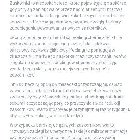
Zaskórniki to niedoskonałości, które pojawiają się na skórze,
gdy pory są zablokowane przez nadmiar sebum i martwe
komórki naskórka. Istnieje wiele skutecznych metod na ich
usuwanie, które mogą pomóc w poprawie wyglądu skóry i
zapobieganiu powstawaniu nowych zaskórników.
Jedną z popularnych metod są peelingi chemiczne, które
wykorzystują substancje chemiczne, takie jak kwas
salicylowy czy kwas glikolowy. Peelingi te pomagają w
złuszczaniu martwego naskórka oraz oczyszczaniu porów.
Regularne stosowanie peelingów chemicznych sprzyja
wygładzeniu skóry oraz zmniejszeniu widoczności
zaskórników.
Inną skuteczną opcją są maseczki oczyszczające, często
zawierające składniki takie jak glinka, węgiel aktywny czy
kwas salicylowy. Maseczki te działają, absorbując nadmiar
sebum i oczyszczając pory, co przyczynia się do redukcji
zaskórników. Warto stosować je przynajmniej raz w tygodniu,
aby utrzymać skórę w dobrej kondycji.
W przypadku bardziej uciążliwych zaskórników warto
rozważyć zabiegi kosmetyczne, takie jak mikrodermabrazja
czy oczyszczanie manualne. Zabiegi te są zazwyczaj