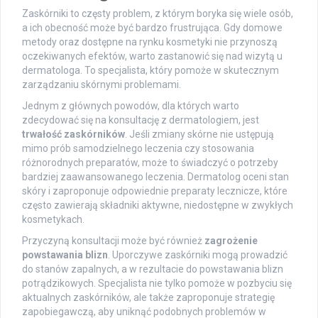
Zaskórniki to częsty problem, z którym boryka się wiele osób,
a ich obecność może być bardzo frustrująca. Gdy domowe
metody oraz dostępne na rynku kosmetyki nie przynoszą
oczekiwanych efektów, warto zastanowić się nad wizytą u
dermatologa. To specjalista, który pomoże w skutecznym
zarządzaniu skórnymi problemami.
Jednym z głównych powodów, dla których warto
zdecydować się na konsultację z dermatologiem, jest
trwałość zaskórników
. Jeśli zmiany skórne nie ustępują
mimo prób samodzielnego leczenia czy stosowania
różnorodnych preparatów, może to świadczyć o potrzeby
bardziej zaawansowanego leczenia. Dermatolog oceni stan
skóry i zaproponuje odpowiednie preparaty lecznicze, które
często zawierają składniki aktywne, niedostępne w zwykłych
kosmetykach.
Przyczyną konsultacji może być również
zagrożenie
powstawania blizn
. Uporczywe zaskórniki mogą prowadzić
do stanów zapalnych, a w rezultacie do powstawania blizn
potrądzikowych. Specjalista nie tylko pomoże w pozbyciu się
aktualnych zaskórników, ale także zaproponuje strategię
zapobiegawczą, aby uniknąć podobnych problemów w