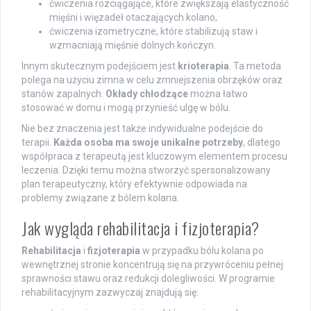
ćwiczenia rozciągające, które zwiększają elastyczność
mięśni i więzadeł otaczających kolano,
ćwiczenia izometryczne, które stabilizują staw i
wzmacniają mięśnie dolnych kończyn.
Innym skutecznym podejściem jest
krioterapia
. Ta metoda
polega na użyciu zimna w celu zmniejszenia obrzęków oraz
stanów zapalnych.
Okłady chłodzące
można łatwo
stosować w domu i mogą przynieść ulgę w bólu.
Nie bez znaczenia jest także indywidualne podejście do
terapii.
Każda osoba ma swoje unikalne potrzeby
, dlatego
współpraca z terapeutą jest kluczowym elementem procesu
leczenia. Dzięki temu można stworzyć spersonalizowany
plan terapeutyczny, który efektywnie odpowiada na
problemy związane z bólem kolana.
Jak wygląda rehabilitacja i fizjoterapia?
Rehabilitacja
i
fizjoterapia
w przypadku bólu kolana po
wewnętrznej stronie koncentrują się na przywróceniu pełnej
sprawności stawu oraz redukcji dolegliwości. W programie
rehabilitacyjnym zazwyczaj znajdują się: