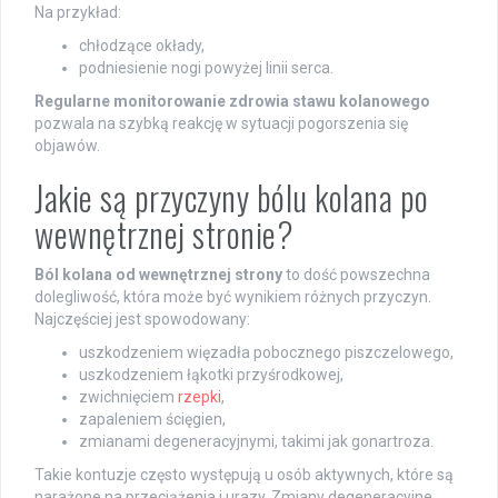
Na przykład:
chłodzące okłady,
podniesienie nogi powyżej linii serca.
Regularne monitorowanie zdrowia stawu kolanowego
pozwala na szybką reakcję w sytuacji pogorszenia się
objawów.
Jakie są przyczyny bólu kolana po
wewnętrznej stronie?
Ból kolana od wewnętrznej strony
to dość powszechna
dolegliwość, która może być wynikiem różnych przyczyn.
Najczęściej jest spowodowany:
uszkodzeniem więzadła pobocznego piszczelowego,
uszkodzeniem łąkotki przyśrodkowej,
zwichnięciem
rzepki
,
zapaleniem ścięgien,
zmianami degeneracyjnymi, takimi jak gonartroza.
Takie kontuzje często występują u osób aktywnych, które są
narażone na przeciążenia i urazy. Zmiany degeneracyjne