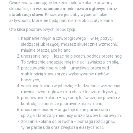
Ćwiczenia wspierające leczenie bólu w kolanie powinny
skupiać się na
wzmacnianiu mięśni czworogłowych
oraz
stabilizacji stawu
. Kluczowe jest, aby wybierać takie
aktywności, które nie będą nadmiernie obciążały kolana.
Oto kilka podstawowych propozycji:
napinanie mięśnia czworogłowego – w tej pozycji,
siedzącej lub leżącej, możesz skutecznie wzmocnić
mięśnie otaczające kolano,
unoszenie nogi – leżąc na plecach, podnoś proste nogi.
To ćwiczenie angażuje mięśnie ud i zwiększa ich siłę,
przesuwanie nogi w bok – umożliwia pracę nad
stabilnością stawu przez wykonywanie ruchów
bocznych,
wciskanie kolana w piłeczkę – to działanie wzmacnia
mięśnie czworogłowe i ma charakter izometryczny,
prostowanie kolana – wykonuj to ćwiczenie powoli i z
kontrolą, co pomoże poprawić zakres ruchu,
unoszenie bioder – angażuje dolne partie ciała i
sprzyja stabilizacji miednicy oraz stawów biodrowych,
zbliżanie kolana do brzucha – pomaga rozciągnąć
tylne partie uda oraz zwiększa elastyczność.