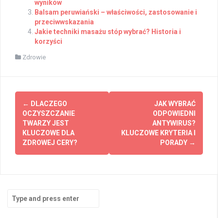
wyników
Balsam peruwiański – właściwości, zastosowanie i
przeciwwskazania
Jakie techniki masażu stóp wybrać? Historia i
korzyści
Zdrowie
Post
←
DLACZEGO
JAK WYBRAĆ
navigation
OCZYSZCZANIE
ODPOWIEDNI
TWARZY JEST
ANTYWIRUS?
KLUCZOWE DLA
KLUCZOWE KRYTERIA I
ZDROWEJ CERY?
PORADY
→
Search
for: