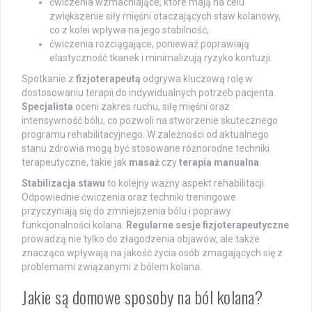
ćwiczenia wzmacniające, które mają na celu
zwiększenie siły mięśni otaczających staw kolanowy,
co z kolei wpływa na jego stabilność,
ćwiczenia rozciągające, ponieważ poprawiają
elastyczność tkanek i minimalizują ryzyko kontuzji.
Spotkanie z
fizjoterapeutą
odgrywa kluczową rolę w
dostosowaniu terapii do indywidualnych potrzeb pacjenta.
Specjalista
oceni zakres ruchu, siłę mięśni oraz
intensywność bólu, co pozwoli na stworzenie skutecznego
programu rehabilitacyjnego. W zależności od aktualnego
stanu zdrowia mogą być stosowane różnorodne techniki
terapeutyczne, takie jak
masaż
czy
terapia manualna
.
Stabilizacja stawu
to kolejny ważny aspekt rehabilitacji.
Odpowiednie ćwiczenia oraz techniki treningowe
przyczyniają się do zmniejszenia bólu i poprawy
funkcjonalności kolana.
Regularne sesje fizjoterapeutyczne
prowadzą nie tylko do złagodzenia objawów, ale także
znacząco wpływają na jakość życia osób zmagających się z
problemami związanymi z bólem kolana.
Jakie są domowe sposoby na ból kolana?