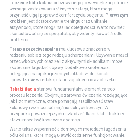
Leczenie bólu kolana
odczuwanego po wewnętrznej stronie
wymaga zastosowania różnych strategii, które mogą
przynieść ulgę i poprawić komfort życia pacjenta.
Pierwszym
krokiem
jest dostosowanie treningu oraz unikanie
aktywności, które mogą nasilać dolegliwości. Warto również
skonsultować się ze specjalistą, aby zidentyfikować źródło
problemu.
Terapia przeciwzapalna
ma kluczowe znaczenie w
radzeniu sobie z tego rodzaju schorzeniami. Używanie maści
przeciwbólowych oraz żeli z aktywnymi składnikami może
skutecznie łagodzić objawy. Dodatkowo krioterapia,
polegająca na aplikacji zimnych okładów, doskonale
sprawdza się w redukcji stanu zapalnego oraz obrzęku.
Rehabilitacja
stanowi fundamentalny element całego
procesu leczenia. Obejmuje zarówno ćwiczenia rozciągające,
jak i izometryczne, które pomagają stabilizować staw
kolanowy i wzmacniać mięśnie dolnych kończyn. W
przypadku poważniejszych uszkodzeń tkanek lub struktury
stawu może być konieczna operacja.
Warto także wspomnieć o domowych metodach łagodzenia
bólu kolana, które mogą ułatwić codzienne funkcjonowanie.