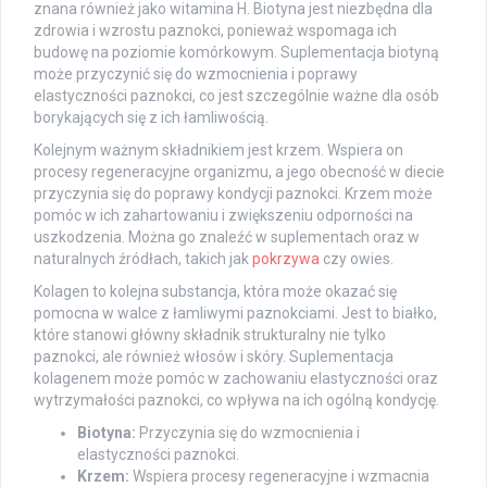
znana również jako witamina H. Biotyna jest niezbędna dla
zdrowia i wzrostu paznokci, ponieważ wspomaga ich
budowę na poziomie komórkowym. Suplementacja biotyną
może przyczynić się do wzmocnienia i poprawy
elastyczności paznokci, co jest szczególnie ważne dla osób
borykających się z ich łamliwością.
Kolejnym ważnym składnikiem jest krzem. Wspiera on
procesy regeneracyjne organizmu, a jego obecność w diecie
przyczynia się do poprawy kondycji paznokci. Krzem może
pomóc w ich zahartowaniu i zwiększeniu odporności na
uszkodzenia. Można go znaleźć w suplementach oraz w
naturalnych źródłach, takich jak
pokrzywa
czy owies.
Kolagen to kolejna substancja, która może okazać się
pomocna w walce z łamliwymi paznokciami. Jest to białko,
które stanowi główny składnik strukturalny nie tylko
paznokci, ale również włosów i skóry. Suplementacja
kolagenem może pomóc w zachowaniu elastyczności oraz
wytrzymałości paznokci, co wpływa na ich ogólną kondycję.
Biotyna:
Przyczynia się do wzmocnienia i
elastyczności paznokci.
Krzem:
Wspiera procesy regeneracyjne i wzmacnia