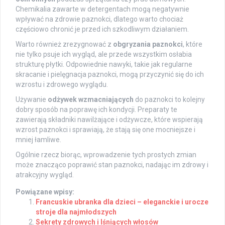
Chemikalia zawarte w detergentach mogą negatywnie
wpływać na zdrowie paznokci, dlatego warto chociaż
częściowo chronić je przed ich szkodliwym działaniem.
Warto również zrezygnować z
obgryzania paznokci
, które
nie tylko psuje ich wygląd, ale przede wszystkim osłabia
strukturę płytki. Odpowiednie nawyki, takie jak regularne
skracanie i pielęgnacja paznokci, mogą przyczynić się do ich
wzrostu i zdrowego wyglądu.
Używanie
odżywek wzmacniających
do paznokci to kolejny
dobry sposób na poprawę ich kondycji. Preparaty te
zawierają składniki nawilżające i odżywcze, które wspierają
wzrost paznokci i sprawiają, że stają się one mocniejsze i
mniej łamliwe.
Ogólnie rzecz biorąc, wprowadzenie tych prostych zmian
może znacząco poprawić stan paznokci, nadając im zdrowy i
atrakcyjny wygląd.
Powiązane wpisy:
Francuskie ubranka dla dzieci – eleganckie i urocze
stroje dla najmłodszych
Sekrety zdrowych i lśniących włosów