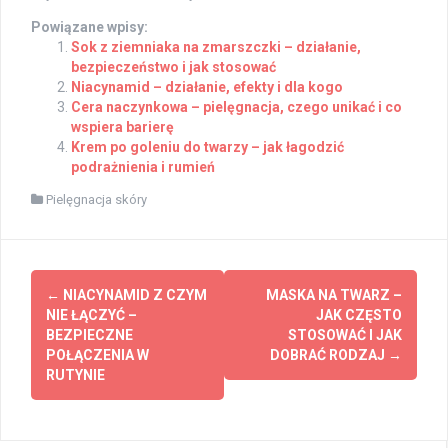
Powiązane wpisy:
Sok z ziemniaka na zmarszczki – działanie,
bezpieczeństwo i jak stosować
Niacynamid – działanie, efekty i dla kogo
Cera naczynkowa – pielęgnacja, czego unikać i co
wspiera barierę
Krem po goleniu do twarzy – jak łagodzić
podrażnienia i rumień
Pielęgnacja skóry
Post
←
NIACYNAMID Z CZYM
MASKA NA TWARZ –
navigation
NIE ŁĄCZYĆ –
JAK CZĘSTO
BEZPIECZNE
STOSOWAĆ I JAK
POŁĄCZENIA W
DOBRAĆ RODZAJ
→
RUTYNIE