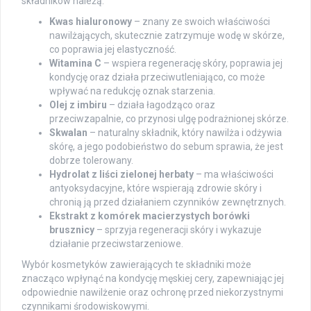
składników należą:
Kwas hialuronowy
– znany ze swoich właściwości
nawilżających, skutecznie zatrzymuje wodę w skórze,
co poprawia jej elastyczność.
Witamina C
– wspiera regenerację skóry, poprawia jej
kondycję oraz działa przeciwutleniająco, co może
wpływać na redukcję oznak starzenia.
Olej z imbiru
– działa łagodząco oraz
przeciwzapalnie, co przynosi ulgę podrażnionej skórze.
Skwalan
– naturalny składnik, który nawilża i odżywia
skórę, a jego podobieństwo do sebum sprawia, że jest
dobrze tolerowany.
Hydrolat z liści zielonej herbaty
– ma właściwości
antyoksydacyjne, które wspierają zdrowie skóry i
chronią ją przed działaniem czynników zewnętrznych.
Ekstrakt z komórek macierzystych borówki
brusznicy
– sprzyja regeneracji skóry i wykazuje
działanie przeciwstarzeniowe.
Wybór kosmetyków zawierających te składniki może
znacząco wpłynąć na kondycję męskiej cery, zapewniając jej
odpowiednie nawilżenie oraz ochronę przed niekorzystnymi
czynnikami środowiskowymi.