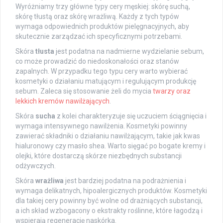
Wyróżniamy trzy główne typy cery męskiej: skórę suchą,
skórę tłustą oraz skórę wrażliwą. Każdy z tych typów
wymaga odpowiednich produktów pielęgnacyjnych, aby
skutecznie zarządzać ich specyficznymi potrzebami.
Skóra
tłusta
jest podatna na nadmierne wydzielanie sebum,
co może prowadzić do niedoskonałości oraz stanów
zapalnych. W przypadku tego typu cery warto wybierać
kosmetyki o działaniu matującym i regulującym produkcję
sebum. Zaleca się stosowanie żeli do mycia
twarzy oraz
lekkich kremów nawilżających
.
Skóra
sucha
z kolei charakteryzuje się uczuciem ściągnięcia i
wymaga intensywnego nawilżenia. Kosmetyki powinny
zawierać składniki o działaniu nawilżającym, takie jak kwas
hialuronowy czy masło shea. Warto sięgać po bogate kremy i
olejki, które dostarczą skórze niezbędnych substancji
odżywczych.
Skóra
wrażliwa
jest bardziej podatna na podrażnienia i
wymaga delikatnych, hipoalergicznych produktów. Kosmetyki
dla takiej cery powinny być wolne od drażniących substancji,
a ich skład wzbogacony o ekstrakty roślinne, które łagodzą i
wspierają regenerację naskórka.