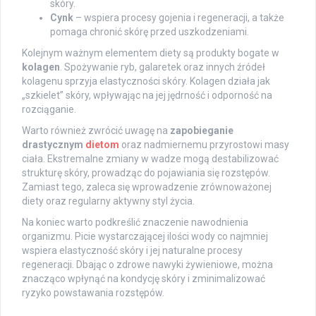
skóry.
Cynk
– wspiera procesy gojenia i regeneracji, a także
pomaga chronić skórę przed uszkodzeniami.
Kolejnym ważnym elementem diety są produkty bogate w
kolagen
. Spożywanie ryb, galaretek oraz innych źródeł
kolagenu sprzyja elastyczności skóry. Kolagen działa jak
„szkielet” skóry, wpływając na jej jędrność i odporność na
rozciąganie.
Warto również zwrócić uwagę na
zapobieganie
drastycznym
dietom
oraz nadmiernemu przyrostowi masy
ciała. Ekstremalne zmiany w wadze mogą destabilizować
strukturę skóry, prowadząc do pojawiania się rozstępów.
Zamiast tego, zaleca się wprowadzenie zrównoważonej
diety oraz regularny aktywny styl życia.
Na koniec warto podkreślić znaczenie nawodnienia
organizmu. Picie wystarczającej ilości wody co najmniej
wspiera elastyczność skóry i jej naturalne procesy
regeneracji. Dbając o zdrowe nawyki żywieniowe, można
znacząco wpłynąć na kondycję skóry i zminimalizować
ryzyko powstawania rozstępów.