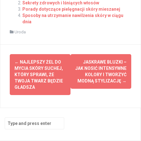
Sekrety zdrowych i lśniących włosów
Porady dotyczące pielęgnacji skóry mieszanej
Sposoby na utrzymanie nawilżenia skóry w ciągu
dnia
Uroda
Post
←
NAJLEPSZY ŻEL DO
JASKRAWE BLUZKI –
navigation
MYCIA SKÓRY SUCHEJ,
JAK NOSIĆ INTENSYWNE
KTÓRY SPRAWI, ŻE
KOLORY I TWORZYĆ
TWOJA TWARZ BĘDZIE
MODNĄ STYLIZACJĘ
→
GŁADSZA
Search
for: