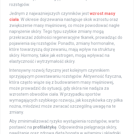
rozstępów.
Jednym z najważniejszych czynników jest
wzrost masy
ciała
. W okresie dojrzewania następuje skok wzrostu oraz
zwiększenie masy mięśniowej, co może powodować nagłe
naprężenie skóry. Tego typu szybkie zmiany mogą
przekraczać zdolności regeneracyjne tkanek, prowadząc do
pojawienia się rozstępów. Ponadto, zmiany hormonalne,
które towarzyszą dojrzewaniu, mają wpływ na strukturę
skóry. Hormony, takie jak estrogen, mogą wpływać na
elastyczność i wytrzymałość skóry.
Intensywny rozwój fizyczny jest kolejnym czynnikiem
sprzyjającym powstawaniu rozstępów. Aktywność fizyczna,
która często wiąże się z budowaniem masy mięśniowej,
może prowadzić do sytuacji, gdy skóra nie nadąża za
wzrostem obwodów ciała. W przypadku sportów
wymagających szybkiego rozwoju, jak koszykówka czy piłka
nożna, młodzież może zwracać szczególną uwagę na te
zmiany.
Aby zminimalizować ryzyko wystąpienia rozstępów, warto
postawić na
profilaktykę
. Odpowiednia pielęgnacja skóry,
nawilżanie oraz zdrowa dieta bogata w witaminy i składniki