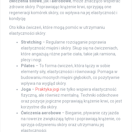
ćwiczenia siłowe
, jak i
aerobowe
, może znacząco wspierać
zdrowie skóry. Poprawiając krążenie krwi, sprzyjają one
regeneracji komórek skóry, co wpływa na jej elastyczność i
kondycję.
Oto kilka ćwiczeń, które mogą pomóc w utrzymaniu
elastyczności skóry:
Stretching
– Regularne rozciąganie poprawia
elastyczność mięśni i skóry. Skup się na ćwiczeniach,
które angażują różne partie ciała, takie jak ramiona,
plecy i nogi.
Pilates
– To forma ćwiczeń, która łączy w sobie
elementy siły, elastyczności i równowagi. Pomaga w
budowaniu mocnych mięśni głębokich, co pozytywnie
wpływa na wygląd skóry.
Joga
–
Praktyka jogi
nie tylko wspiera elastyczność
fizyczną, ale również mentalną. Techniki oddechowe
oraz pozycje jogiczne poprawiają krążenie krwi, co jest
korzystne dla skóry.
Ćwiczenia aerobowe
– Bieganie, pływanie czy jazda
na rowerze zwiększają tętno i poprawiają krążenie, co
sprzyja odżywieniu skóry oraz utrzymaniu jej
elastyczności.