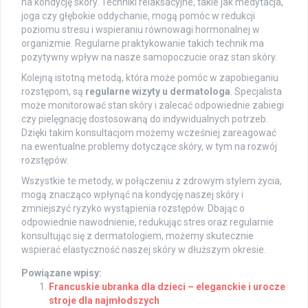
na kondycję skóry. Techniki relaksacyjne, takie jak medytacja,
joga czy głębokie oddychanie, mogą pomóc w redukcji
poziomu stresu i wspieraniu równowagi hormonalnej w
organizmie. Regularne praktykowanie takich technik ma
pozytywny wpływ na nasze samopoczucie oraz stan skóry.
Kolejną istotną metodą, która może pomóc w zapobieganiu
rozstępom, są
regularne wizyty u dermatologa
. Specjalista
może monitorować stan skóry i zalecać odpowiednie zabiegi
czy pielęgnację dostosowaną do indywidualnych potrzeb.
Dzięki takim konsultacjom możemy wcześniej zareagować
na ewentualne problemy dotyczące skóry, w tym na rozwój
rozstępów.
Wszystkie te metody, w połączeniu z zdrowym stylem życia,
mogą znacząco wpłynąć na kondycję naszej skóry i
zmniejszyć ryzyko wystąpienia rozstępów. Dbając o
odpowiednie nawodnienie, redukując stres oraz regularnie
konsultując się z dermatologiem, możemy skutecznie
wspierać elastyczność naszej skóry w dłuższym okresie.
Powiązane wpisy:
Francuskie ubranka dla dzieci – eleganckie i urocze
stroje dla najmłodszych