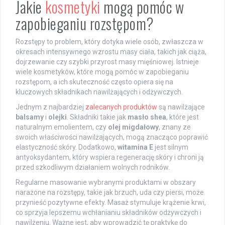
Jakie
kosmetyki
mogą pomóc w
zapobieganiu rozstępom?
Rozstępy to problem, który dotyka wiele osób, zwłaszcza w
okresach intensywnego wzrostu masy ciała, takich jak ciąża,
dojrzewanie czy szybki przyrost masy mięśniowej. Istnieje
wiele kosmetyków, które mogą pomóc w zapobieganiu
rozstępom, a ich skuteczność często opiera się na
kluczowych składnikach nawilżających i odżywczych.
Jednym z najbardziej
zalecanych produktów
są nawilżające
balsamy
i
olejki
. Składniki takie jak
masło shea
, które jest
naturalnym emolientem, czy
olej migdałowy
, znany ze
swoich właściwości nawilżających, mogą znacząco poprawić
elastyczność skóry. Dodatkowo,
witamina E
jest silnym
antyoksydantem, który wspiera regenerację skóry i chroni ją
przed szkodliwym działaniem wolnych rodników.
Regularne masowanie wybranymi produktami w obszary
narażone na rozstępy, takie jak brzuch, uda czy piersi, może
przynieść pozytywne efekty. Masaż stymuluje krążenie krwi,
co sprzyja lepszemu wchłanianiu składników odżywczych i
nawilżeniu. Ważne jest, aby wprowadzić tę praktykę do