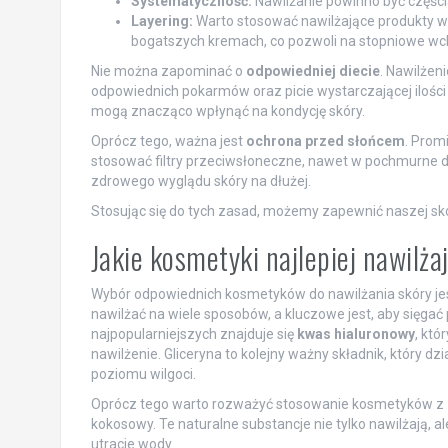
Systematyczność:
Nawilżanie powinno być częścią
Layering:
Warto stosować nawilżające produkty w o
bogatszych kremach, co pozwoli na stopniowe wc
Nie można zapominać o
odpowiedniej diecie
. Nawilżen
odpowiednich pokarmów oraz picie wystarczającej ilośc
mogą znacząco wpłynąć na kondycję skóry.
Oprócz tego, ważna jest
ochrona przed słońcem
. Prom
stosować filtry przeciwsłoneczne, nawet w pochmurne 
zdrowego wyglądu skóry na dłużej.
Stosując się do tych zasad, możemy zapewnić naszej skór
Jakie kosmetyki najlepiej nawilża
Wybór odpowiednich kosmetyków do nawilżania skóry jes
nawilżać na wiele sposobów, a kluczowe jest, aby sięgać 
najpopularniejszych znajduje się
kwas hialuronowy
, któ
nawilżenie. Gliceryna to kolejny ważny składnik, który
poziomu wilgoci.
Oprócz tego warto rozważyć stosowanie kosmetyków z
kokosowy. Te naturalne substancje nie tylko nawilżają, 
utracie wody.