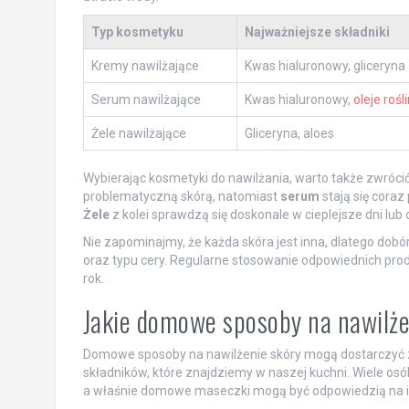
Typ kosmetyku
Najważniejsze składniki
Kremy nawilżające
Kwas hialuronowy, gliceryna
Serum nawilżające
Kwas hialuronowy,
oleje rośl
Żele nawilżające
Gliceryna, aloes
Wybierając kosmetyki do nawilżania, warto także zwróci
problematyczną skórą, natomiast
serum
stają się coraz 
Żele
z kolei sprawdzą się doskonale w cieplejsze dni lub 
Nie zapominajmy, że każda skóra jest inna, dlatego do
oraz typu cery. Regularne stosowanie odpowiednich pr
rok.
Jakie domowe sposoby na nawilże
Domowe sposoby na nawilżenie skóry mogą dostarczyć z
składników, które znajdziemy w naszej kuchni. Wiele o
a właśnie domowe maseczki mogą być odpowiedzią na i