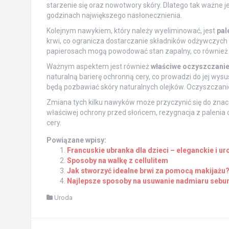
starzenie się oraz nowotwory skóry. Dlatego tak ważne j
godzinach największego nasłonecznienia.
Kolejnym nawykiem, który należy wyeliminować, jest
pal
krwi, co ogranicza dostarczanie składników odżywczych
papierosach mogą powodować stan zapalny, co również n
Ważnym aspektem jest również
właściwe oczyszczanie
naturalną barierę ochronną cery, co prowadzi do jej wysu
będą pozbawiać skóry naturalnych olejków. Oczyszczani
Zmiana tych kilku nawyków może przyczynić się do znaczn
właściwej ochrony przed słońcem, rezygnacja z palenia
cery.
Powiązane wpisy:
Francuskie ubranka dla dzieci – eleganckie i u
Sposoby na walkę z cellulitem
Jak stworzyć idealne brwi za pomocą makijażu
Najlepsze sposoby na usuwanie nadmiaru sebu
Uroda