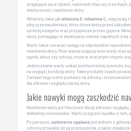
znajdujące się w rybach, nasionach chia czy orzechach
elastyczność i nawilżenie skóry.
Witaminy, takie jak
witamina E
i
witamina C
, odgrywają r
silny przeciwutleniacz, który chroni skórę przed szko
syntezę kolagenu oraz przyspiesza proces gojenia. Minerał
skóry, pomagając w zwalczaniu stanów zapalnych oraz w
Warto także zwracać uwagę na odpowiednie nawodnienie
nawilżenia skóry. Picie wystarczającej ilości wody oraz
ogórki, arbuz czy cytrusy, może w znacznym stopniu wsp
Jednocześnie warto unikać przetworzonej żywności, bog
na wygląd i kondycję skóry. Takie produkty często prowa
Zamiast tego warto postawić na zdrową i zrównoważo
dla zdrowia i wyglądu naszej skóry.
Jakie nawyki mogą zaszkodzić na
Nawilżenie skóry jest kluczowe dla jej zdrowia i wygląd
delikatnej równowadze. Warto przyjrzeć się kilku z nich,
Po pierwsze,
nadmierne opalanie
jest jednym z głównyc
ochrony prowadzi do jej przesuszenia, a także zwiększ