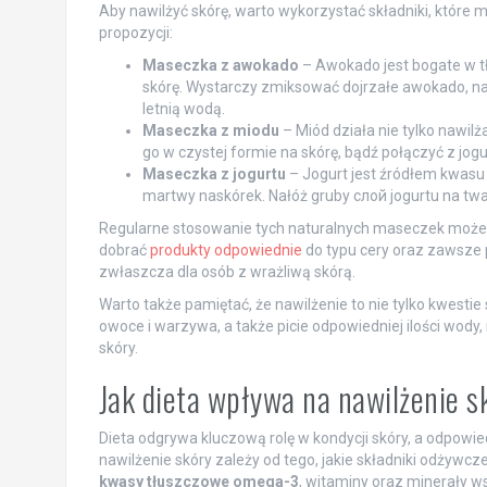
Aby nawilżyć skórę, warto wykorzystać składniki, które m
propozycji:
Maseczka z awokado
– Awokado jest bogate w tł
skórę. Wystarczy zmiksować dojrzałe awokado, n
letnią wodą.
Maseczka z miodu
– Miód działa nie tylko nawil
go w czystej formie na skórę, bądź połączyć z jo
Maseczka z jogurtu
– Jogurt jest źródłem kwasu m
martwy naskórek. Nałóż gruby слой jogurtu na twa
Regularne stosowanie tych naturalnych maseczek może p
dobrać
produkty odpowiednie
do typu cery oraz zawsze 
zwłaszcza dla osób z wrażliwą skórą.
Warto także pamiętać, że nawilżenie to nie tylko kwest
owoce i warzywa, a także picie odpowiedniej ilości wody
skóry.
Jak dieta wpływa na nawilżenie s
Dieta odgrywa kluczową rolę w kondycji skóry, a odpowie
nawilżenie skóry zależy od tego, jakie składniki odży
kwasy tłuszczowe omega-3
, witaminy oraz minerały w