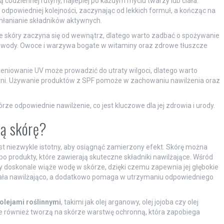
 codziennej rutyny, najlepiej po każdym myciu twarzy lub ciała.
dpowiedniej kolejności, zaczynając od lekkich formuł, a kończąc na
hłanianie składników aktywnych.
ie skóry zaczyna się od wewnątrz, dlatego warto zadbać o spożywanie
i wody. Owoce i warzywa bogate w witaminy oraz zdrowe tłuszcze
ieniowanie UV może prowadzić do utraty wilgoci, dlatego warto
dni. Używanie produktów z SPF pomoże w zachowaniu nawilżenia oraz
ze odpowiednie nawilżenie, co jest kluczowe dla jej zdrowia i urody.
ją skórę?
t niezwykle istotny, aby osiągnąć zamierzony efekt. Skórę można
po produkty, które zawierają skuteczne składniki nawilżające. Wśród
ry doskonale wiąże wodę w skórze, dzięki czemu zapewnia jej głębokie
 działa nawilżająco, a dodatkowo pomaga w utrzymaniu odpowiedniego
olejami roślinnymi
, takimi jak olej arganowy, olej jojoba czy olej
ale również tworzą na skórze warstwę ochronną, która zapobiega