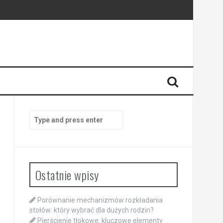
Search
for:
Ostatnie wpisy
Porównanie mechanizmów rozkładania
stołów: który wybrać dla dużych rodzin?
Pierścienie tłokowe: kluczowe elementy