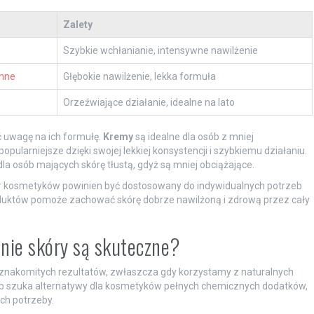
Zalety
Szybkie wchłanianie, intensywne nawilżenie
inne
Głębokie nawilżenie, lekka formuła
Orzeźwiające działanie, idealne na lato
ć uwagę na ich formułę.
Kremy
są idealne dla osób z mniej
popularniejsze dzięki swojej lekkiej konsystencji i szybkiemu działaniu.
dla osób mających skórę tłustą, gdyż są mniej obciążające.
bór kosmetyków powinien być dostosowany do indywidualnych potrzeb
oduktów pomoże zachować skórę dobrze nawilżoną i zdrową przez cały
nie skóry są skuteczne?
nakomitych rezultatów, zwłaszcza gdy korzystamy z naturalnych
sób szuka alternatywy dla kosmetyków pełnych chemicznych dodatków,
ch potrzeby.