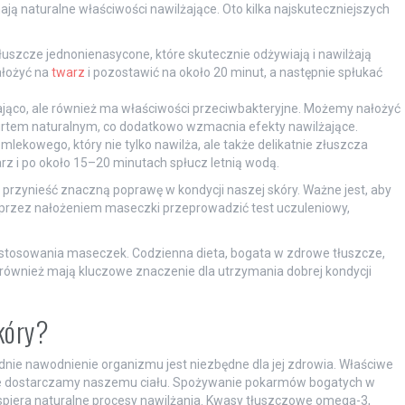
ają naturalne właściwości nawilżające. Oto kilka najskuteczniejszych
uszcze jednonienasycone, które skutecznie odżywiają i nawilżają
ałożyć na
twarz
i pozostawić na około 20 minut, a następnie spłukać
żająco, ale również ma właściwości przeciwbakteryjne. Możemy nałożyć
gurtem naturalnym, co dodatkowo wzmacnia efekty nawilżające.
lekowego, który nie tylko nawilża, ale także delikatnie złuszcza
rz i po około 15–20 minutach spłucz letnią wodą.
rzynieść znaczną poprawę w kondycji naszej skóry. Ważne jest, aby
przez nałożeniem maseczki przeprowadzić test uczuleniowy,
ie stosowania maseczek. Codzienna dieta, bogata w zdrowe tłuszcze,
, również mają kluczowe znaczenie dla utrzymania dobrej kondycji
kóry?
dnie nawodnienie organizmu jest niezbędne dla jej zdrowia. Właściwe
wcze dostarczamy naszemu ciału. Spożywanie pokarmów bogatych w
spiera naturalne procesy nawilżania. Kwasy tłuszczowe omega-3,