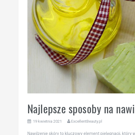
Najlepsze sposoby na nawi
19 kwietnia 2021
ExcellentBeauty.pl
Nawilżenie skóry to kluczowy element pielęgnacji, który 