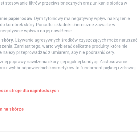
est stosowanie filtrów przeciwsłonecznych oraz unikanie słońca w
enie papierosów
. Dym tytoniowy ma negatywny wpływ na krążenie
 do komórek skóry. Ponadto, składniki chemiczne zawarte w
egatywnie wpływa na jej nawilżenie.
 skóry
. Używanie agresywnych środków czyszczących może naruszać
szenia. Zamiast tego, warto wybierać delikatne produkty, które nie
e należy przeprowadzać z umiarem, aby nie podrażnić cery.
ej poprawy nawilżenia skóry i jej ogólnej kondycji. Zastosowanie
 oraz wybór odpowiednich kosmetyków to fundament pięknej i zdrowej
rocze stroje dla najmłodszych
?
m na skórze