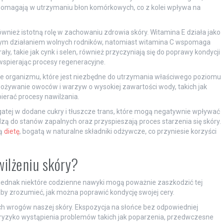
, pomagają w utrzymaniu błon komórkowych, co z kolei wpływa na
ównież istotną rolę w zachowaniu zdrowia skóry. Witamina E działa jako
dliwym działaniem wolnych rodników, natomiast witamina C wspomaga
y, takie jak cynk i selen, również przyczyniają się do poprawy kondycji
spierając procesy regeneracyjne.
 organizmu, które jest niezbędne do utrzymania właściwego poziomu
 spożywanie owoców i warzyw o wysokiej zawartości wody, takich jak
ierać procesy nawilżania.
atej w dodane cukry i tłuszcze trans, które mogą negatywnie wpływać
dzą do stanów zapalnych oraz przyspieszają proces starzenia się skóry.
ną
dietę
, bogatą w naturalne składniki odżywcze, co przyniesie korzyści
wilżeniu skóry?
u, jednak niektóre codzienne nawyki mogą poważnie zaszkodzić tej
 aby zrozumieć, jak można poprawić kondycję swojej cery.
h wrogów naszej skóry. Ekspozycja na słońce bez odpowiedniej
a ryzyko wystąpienia problemów takich jak poparzenia, przedwczesne