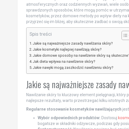
atmosferycznych oraz codziennych wyzwań, wiele osób bor
sprawdzonych sposobów, które mogą pomóc w utrzyman
kosmetyków, przez domowe metody po wpływ diety na k
przyjrzeć się im bliżej, aby skutecznie zadbać o swoją sk
Spis treści
Jakie są najważniejsze zasady nawilżania skóry?
Jakie kosmetyki najlepiej nawilżają skórę?
Jakie domowe sposoby na nawilżenie skóry są skuteczne
Jak dieta wpływa na nawilżenie skóry?
Jakie nawyki mogą zaszkodzić nawilżeniu skóry?
Jakie są najważniejsze zasady na
Nawilżanie skóry to kluczowy element pielęgnacji, który
najlepsze rezultaty, warto przestrzegać kilku istotnych z
Regularne stosowanie kosmetyków nawilżających
jest
Wybór odpowiednich produktów:
Dostosuj
kosme
bogatsze w składniki odżywcze, podczas gdy posiad