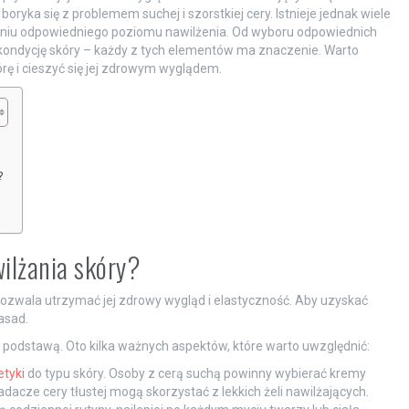
yka się z problemem suchej i szorstkiej cery. Istnieje jednak wiele
iu odpowiedniego poziomu nawilżenia. Od wyboru odpowiednich
ondycję skóry – każdy z tych elementów ma znaczenie. Warto
órę i cieszyć się jej zdrowym wyglądem.
?
wilżania skóry?
 pozwala utrzymać jej zdrowy wygląd i elastyczność. Aby uzyskać
asad.
 podstawą. Oto kilka ważnych aspektów, które warto uwzględnić:
tyki
do typu skóry. Osoby z cerą suchą powinny wybierać kremy
acze cery tłustej mogą skorzystać z lekkich żeli nawilżających.