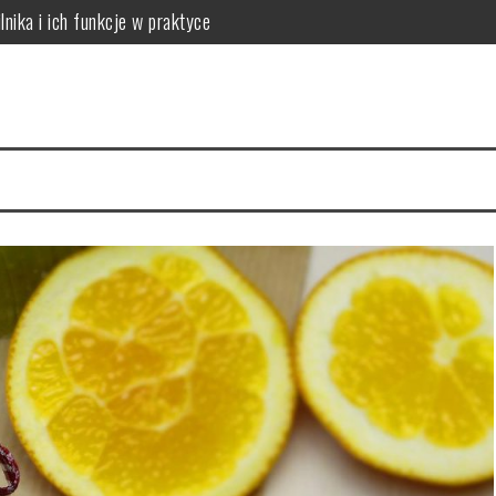
lnika i ich funkcje w praktyce
 do potrzeb skóry
óry i skuteczna rutyna anti-aging
acji na 4 tygodnie
a cerę i jak to naprawić
ów: który wybrać dla dużych rodzin?