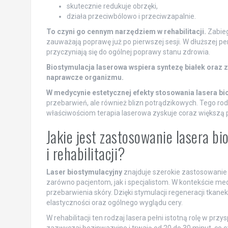
skutecznie redukuje obrzęki,
działa przeciwbólowo i przeciwzapalnie.
To czyni go cennym narzędziem w rehabilitacji.
Zabieg
zauważają poprawę już po pierwszej sesji. W dłuższej 
przyczyniają się do ogólnej poprawy stanu zdrowia.
Biostymulacja laserowa wspiera syntezę białek oraz
naprawcze organizmu.
W medycynie estetycznej efekty stosowania lasera b
przebarwień, ale również blizn potrądzikowych. Tego ro
właściwościom terapia laserowa zyskuje coraz większą po
Jakie jest zastosowanie lasera b
i rehabilitacji?
Laser biostymulacyjny
znajduje szerokie zastosowanie w
zarówno pacjentom, jak i specjalistom. W kontekście med
przebarwienia skóry. Dzięki stymulacji regeneracji tkan
elastyczności oraz ogólnego wyglądu cery.
W rehabilitacji ten rodzaj lasera pełni istotną rolę w prz
zazwyczaj bezinwazyjne i trwają od 20 do 30 minut, co