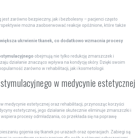
 jest zarówno bezpieczny, jak i bezbolesny – pacjenci często
perspektywie można zaobserwować reakcje opóźnione, które także
 zwiększa ukrwienie tkanek, co dodatkowo wzmacnia procesy
iostymulacyjnego
obejmują nie tylko redukcję zmarszczek i
dzaju działanie znacząco wpływa na kondycję skóry. Dzięki swoim
pularność zarówno w rehabilitacji, jak i kosmetologii.
iostymulacyjnego w medycynie estetycznej
 medycynie estetycznej oraz rehabilitacji, przynosząc korzyści
ycyny estetycznej, jego działanie skutecznie eliminuje zmarszczki i
ek wspiera procesy odmładzania, co przekłada się na poprawę
yspieszaniu gojenia się tkanek po urazach oraz operacjach. Zabiegi są
 czyni je wygodnym rozwiązaniem dla osób z różnymi schorzeniami