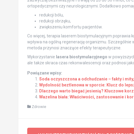
ortopedycznymi czy neurologicznymi. Dodatkowo pomag
redukcji bólu,
redukcji obrzęku,
zwiększeniu komfortu pacjentów.
Co więcej, terapia laserem biostymulacyjnym poprawia k
wpływa na ogólną regenerację organizmu. Szczególnie w
metoda przynosi znaczące efekty terapeutyczne.
Wykorzystanie
lasera biostymulacyjnego
w powyższych 
ale także skraca czas rekonwalescencji oraz podnosi ja
Powiązane wpisy:
Soda oczyszczona a odchudzanie – fakty i mity
Wydolność beztlenowa w sporcie: Klucz do lep
Dlaczego warto biegać jesienią? Kluczowe kor
Wazelina biała: Właściwości, zastosowanie i kor
Zdrowie
Post