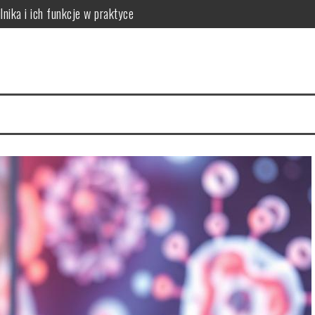
lnika i ich funkcje w praktyce
 do potrzeb skóry
óry i skuteczna rutyna anti-aging
acji na 4 tygodnie
a cerę i jak to naprawić
ów: który wybrać dla dużych rodzin?