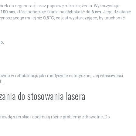
rek do regeneracji oraz poprawę mikrokrążenia. Wykorzystuje
1100 nm
, które penetruje tkanki na głębokość do
6 cm
. Jego działanie
wynoszącego mniej niż
0,5°C
, co jest wystarczające, by uruchomić
o,
no w rehabilitacji, jak i medycynie estetycznej. Jej właściwości
h.
zania do stosowania lasera
rawdę szerokie i obejmują różne problemy zdrowotne. Do