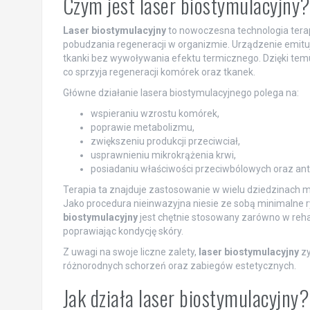
Czym jest laser biostymulacyjny
Laser biostymulacyjny
to nowoczesna technologia tera
pobudzania regeneracji w organizmie. Urządzenie emitu
tkanki bez wywoływania efektu termicznego. Dzięki te
co sprzyja regeneracji komórek oraz tkanek.
Główne działanie lasera biostymulacyjnego polega na:
wspieraniu wzrostu komórek,
poprawie metabolizmu,
zwiększeniu produkcji przeciwciał,
usprawnieniu mikrokrążenia krwi,
posiadaniu właściwości przeciwbólowych oraz ant
Terapia ta znajduje zastosowanie w wielu dziedzinach m
Jako procedura nieinwazyjna niesie ze sobą minimalne 
biostymulacyjny
jest chętnie stosowany zarówno w rehabi
poprawiając kondycję skóry.
Z uwagi na swoje liczne zalety,
laser biostymulacyjny
zy
różnorodnych schorzeń oraz zabiegów estetycznych.
Jak działa laser biostymulacyjny?