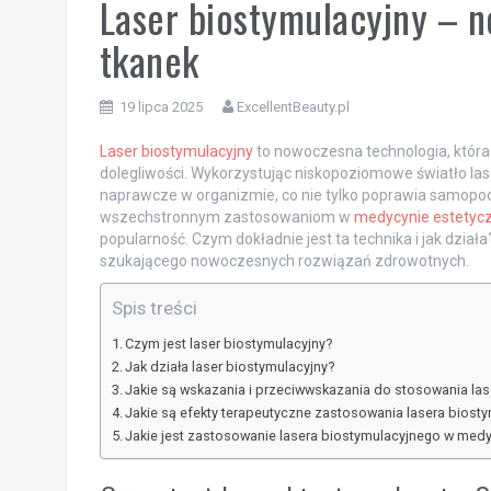
Laser biostymulacyjny – 
tkanek
19 lipca 2025
ExcellentBeauty.pl
Laser biostymulacyjny
to nowoczesna technologia, która 
dolegliwości. Wykorzystując niskopoziomowe światło la
naprawcze w organizmie, co nie tylko poprawia samopoczu
wszechstronnym zastosowaniom w
medycynie estetycz
popularność. Czym dokładnie jest ta technika i jak dzia
szukającego nowoczesnych rozwiązań zdrowotnych.
Spis treści
Czym jest laser biostymulacyjny?
Jak działa laser biostymulacyjny?
Jakie są wskazania i przeciwwskazania do stosowania la
Jakie są efekty terapeutyczne zastosowania lasera biost
Jakie jest zastosowanie lasera biostymulacyjnego w medycy