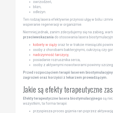
owrzodzeń,
blizn,
odleżyn.
Ten rodzaj lasera efektywnie przynosi ulgę w bólu i zmn
wspieranie regeneracji w organizmie.
Niemniej jednak, zanim zdecydujemy się na zabieg, wart
przeciwwskazania
do stosowania lasera biostymulacyjn
kobiety w ciąży
oraz te w trakcie miesiączki powinny
osoby z chorobami bakteryjnymi, cukrzycą czy g
nadczynność tarczycy
,
posiadanie rozrusznika serca,
osoby z aktywnymi nowotworami powinny szczegó
Przed rozpoczęciem terapii laserem biostymulacyjny
zagrożeń oraz korzyści z lekarzem prowadzącym.
Jakie są efekty terapeutyczne za
Efekty terapeutyczne lasera biostymulacyjnego
są nie
wszystkim, ta forma terapii:
przyspiesza proces gojenia ran poprzez aktywację