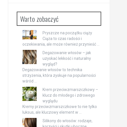
Warto zobaczyć
Pryszcze na początku ciąży
Ciąża to czas radości i
oczekiwania, ale może również przynieść …
Degażowanie włosów – jak
uzyskać lekkość i naturalny
wygląd?
Degażowanie włosów to technika
strzyżenia, która zyskuje na popularności
wśród …
Krem przeciwzmarszczkowy –
klucz do młodego i zdrowego
wyglądu
Kremy przeciwzmarszczkowe to nie tylko
luksus, ale kluczowy element w …
Silikony do włosów: rodzaje,
korzyści i skutki uboczne