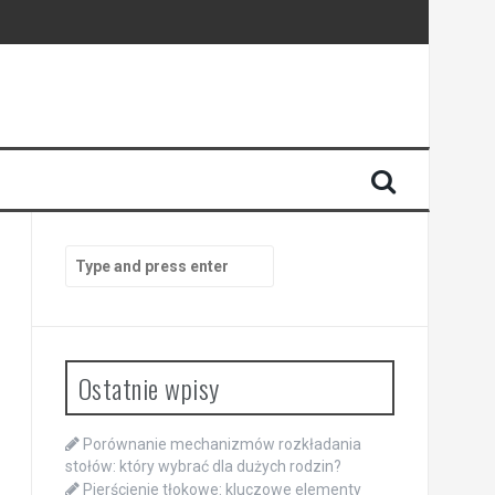
Search
for:
Ostatnie wpisy
Porównanie mechanizmów rozkładania
stołów: który wybrać dla dużych rodzin?
Pierścienie tłokowe: kluczowe elementy