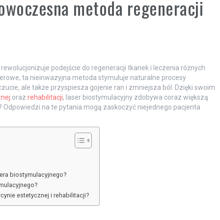
nowoczesna metoda regeneracji
rewolucjonizuje podejście do regeneracji tkanek i leczenia różnych
serowe, ta nieinwazyjna metoda stymuluje naturalne procesy
cie, ale także przyspiesza gojenie ran i zmniejsza ból. Dzięki swoim
nej
oraz
rehabilitacji
, laser biostymulacyjny zdobywa coraz większą
ła? Odpowiedzi na te pytania mogą zaskoczyć niejednego pacjenta
sera biostymulacyjnego?
ymulacyjnego?
nie estetycznej i rehabilitacji?