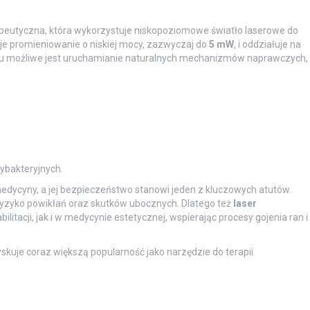
?
peutyczna, która wykorzystuje niskopoziomowe światło laserowe do
je promieniowanie o niskiej mocy, zazwyczaj do
5 mW
, i oddziałuje na
mu możliwe jest uruchamianie naturalnych mechanizmów naprawczych,
ybakteryjnych.
edycyny, a jej bezpieczeństwo stanowi jeden z kluczowych atutów.
ryzyko powikłań oraz skutków ubocznych. Dlatego też
laser
litacji, jak i w medycynie estetycznej, wspierając procesy gojenia ran i
skuje coraz większą popularność jako narzędzie do terapii