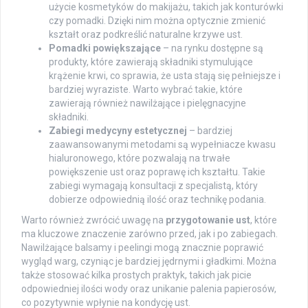
użycie kosmetyków do makijażu, takich jak konturówki
czy pomadki. Dzięki nim można optycznie zmienić
kształt oraz podkreślić naturalne krzywe ust.
Pomadki powiększające
– na rynku dostępne są
produkty, które zawierają składniki stymulujące
krążenie krwi, co sprawia, że usta stają się pełniejsze i
bardziej wyraziste. Warto wybrać takie, które
zawierają również nawilżające i pielęgnacyjne
składniki.
Zabiegi medycyny estetycznej
– bardziej
zaawansowanymi metodami są wypełniacze kwasu
hialuronowego, które pozwalają na trwałe
powiększenie ust oraz poprawę ich kształtu. Takie
zabiegi wymagają konsultacji z specjalistą, który
dobierze odpowiednią ilość oraz technikę podania.
Warto również zwrócić uwagę na
przygotowanie ust
, które
ma kluczowe znaczenie zarówno przed, jak i po zabiegach.
Nawilżające balsamy i peelingi mogą znacznie poprawić
wygląd warg, czyniąc je bardziej jędrnymi i gładkimi. Można
także stosować kilka prostych praktyk, takich jak picie
odpowiedniej ilości wody oraz unikanie palenia papierosów,
co pozytywnie wpłynie na kondycję ust.