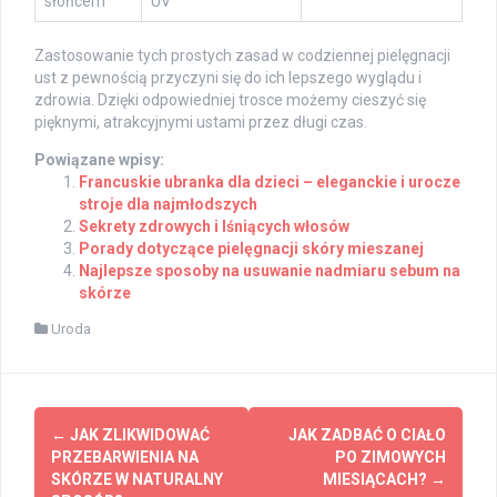
słońcem
UV
Zastosowanie tych prostych zasad w codziennej pielęgnacji
ust z pewnością przyczyni się do ich lepszego wyglądu i
zdrowia. Dzięki odpowiedniej trosce możemy cieszyć się
pięknymi, atrakcyjnymi ustami przez długi czas.
Powiązane wpisy:
Francuskie ubranka dla dzieci – eleganckie i urocze
stroje dla najmłodszych
Sekrety zdrowych i lśniących włosów
Porady dotyczące pielęgnacji skóry mieszanej
Najlepsze sposoby na usuwanie nadmiaru sebum na
skórze
Uroda
Post
←
JAK ZLIKWIDOWAĆ
JAK ZADBAĆ O CIAŁO
navigation
PRZEBARWIENIA NA
PO ZIMOWYCH
SKÓRZE W NATURALNY
MIESIĄCACH?
→