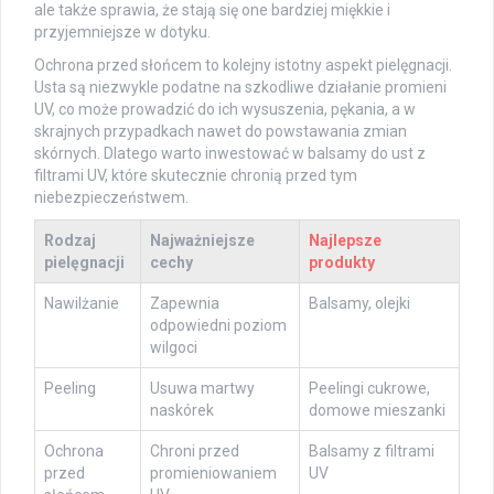
ale także sprawia, że stają się one bardziej miękkie i
przyjemniejsze w dotyku.
Ochrona przed słońcem to kolejny istotny aspekt pielęgnacji.
Usta są niezwykle podatne na szkodliwe działanie promieni
UV, co może prowadzić do ich wysuszenia, pękania, a w
skrajnych przypadkach nawet do powstawania zmian
skórnych. Dlatego warto inwestować w balsamy do ust z
filtrami UV, które skutecznie chronią przed tym
niebezpieczeństwem.
Rodzaj
Najważniejsze
Najlepsze
pielęgnacji
cechy
produkty
Nawilżanie
Zapewnia
Balsamy, olejki
odpowiedni poziom
wilgoci
Peeling
Usuwa martwy
Peelingi cukrowe,
naskórek
domowe mieszanki
Ochrona
Chroni przed
Balsamy z filtrami
przed
promieniowaniem
UV