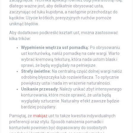
zaciągnięcia. Technika aplikacji również odgrywa istotną rolę,
dlatego ważne jest, aby delikatnie obrysować usta,
zaczynając od łuku kupidyna, a następnie przechodząc do
kącików. Użycie krótkich, precyzyjnych ruchów pomoże
uniknąć błędów.
Aby dodatkowo podkreślić kształt ust, można zastosować
kilka trików:
Wypełnienie wnętrza ust pomadką:
Po obrysowaniu
ust konturówką, nałóż pomadkę na całe wargi. Warto
wybrać kremową teksturę, która nada ustom blask i
sprawi, że będą wyglądały na pełniejsze.
Strefy świetlne:
Na centralną część dolnej wargi nałóż
odrobinę błyszczyka lub rozświetlacza. To optycznie
powiększy usta i nada im wrażenie naturalności.
Unikanie przesady:
Należy unikać zbyt intensywnego
konturowania, które może sprawić, że usta będą
wyglądały sztucznie. Naturalny efekt zawsze będzie
bardziej pożądany.
Pamiętaj, że
makijaż
ust to także kwestia indywidualnych
preferencji oraz stylu. Sposób nałożenia pomadki i
konturówki powinien być dopasowany do osobistych