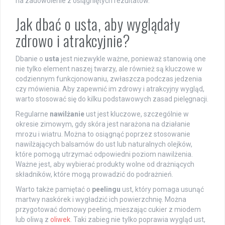
na zadowolenie z osiągniętych rezultatów.
Jak dbać o usta, aby wyglądały
zdrowo i atrakcyjnie?
Dbanie o
usta
jest niezwykle ważne, ponieważ stanowią one
nie tylko element naszej twarzy, ale również są kluczowe w
codziennym funkcjonowaniu, zwłaszcza podczas jedzenia
czy mówienia. Aby zapewnić im zdrowy i atrakcyjny wygląd,
warto stosować się do kilku podstawowych zasad pielęgnacji.
Regularne
nawilżanie
ust jest kluczowe, szczególnie w
okresie zimowym, gdy skóra jest narażona na działanie
mrozu i wiatru. Można to osiągnąć poprzez stosowanie
nawilżających balsamów do ust lub naturalnych olejków,
które pomogą utrzymać odpowiedni poziom nawilżenia.
Ważne jest, aby wybierać produkty wolne od drażniących
składników, które mogą prowadzić do podrażnień.
Warto także pamiętać o
peelingu
ust, który pomaga usunąć
martwy naskórek i wygładzić ich powierzchnię. Można
przygotować domowy peeling, mieszając cukier z miodem
lub oliwą z
oliwek
. Taki zabieg nie tylko poprawia wygląd ust,