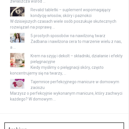
zwłaszcza wśród …
Revalid tabletki – suplement wspomagający
kondycję włosów, skóry i paznokci
W dzisiejszych czasach wiele osób poszukuje skutecznych
rozwiązań na poprawę …
5 prostych sposobów na nawilżoną twarz
Zadbana i nawilżona cera to marzenie wielu z nas,
a …
Krem na szyję i dekolt – składniki, działanie i efekty
pielęgnacyjne
Kiedy myślimy o pielęgnacji skóry, często
koncentrujemy się na twarzy, …
Tajemnice perfekcyjnego manicure w domowym
zaciszu
Marzysz o perfekcyjnie wykonanym manicure, który zachwyci
każdego? W domowym …