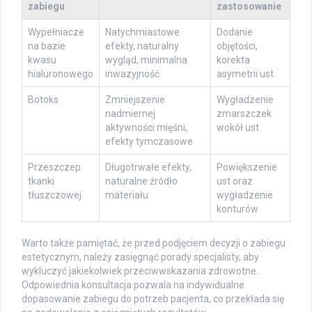
zabiegu
zastosowanie
Wypełniacze
Natychmiastowe
Dodanie
na bazie
efekty, naturalny
objętości,
kwasu
wygląd, minimalna
korekta
hialuronowego
inwazyjność
asymetrii ust
Botoks
Zmniejszenie
Wygładzenie
nadmiernej
zmarszczek
aktywności mięśni,
wokół ust
efekty tymczasowe
Przeszczep
Długotrwałe efekty,
Powiększenie
tkanki
naturalne źródło
ust oraz
tłuszczowej
materiału
wygładzenie
konturów
Warto także pamiętać, że przed podjęciem decyzji o zabiegu
estetycznym, należy zasięgnąć porady specjalisty, aby
wykluczyć jakiekolwiek przeciwwskazania zdrowotne.
Odpowiednia konsultacja pozwala na indywidualne
dopasowanie zabiegu do potrzeb pacjenta, co przekłada się