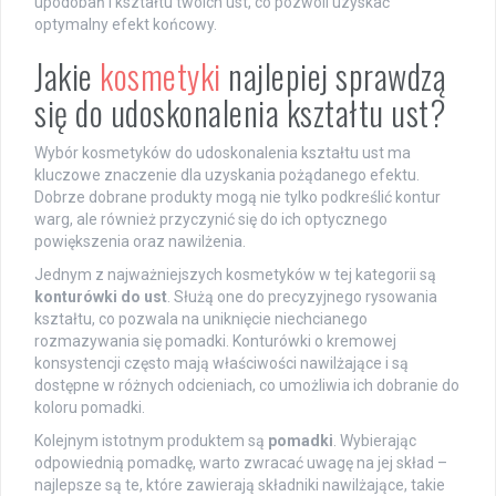
upodobań i kształtu twoich ust, co pozwoli uzyskać
optymalny efekt końcowy.
Jakie
kosmetyki
najlepiej sprawdzą
się do udoskonalenia kształtu ust?
Wybór kosmetyków do udoskonalenia kształtu ust ma
kluczowe znaczenie dla uzyskania pożądanego efektu.
Dobrze dobrane produkty mogą nie tylko podkreślić kontur
warg, ale również przyczynić się do ich optycznego
powiększenia oraz nawilżenia.
Jednym z najważniejszych kosmetyków w tej kategorii są
konturówki do ust
. Służą one do precyzyjnego rysowania
kształtu, co pozwala na uniknięcie niechcianego
rozmazywania się pomadki. Konturówki o kremowej
konsystencji często mają właściwości nawilżające i są
dostępne w różnych odcieniach, co umożliwia ich dobranie do
koloru pomadki.
Kolejnym istotnym produktem są
pomadki
. Wybierając
odpowiednią pomadkę, warto zwracać uwagę na jej skład –
najlepsze są te, które zawierają składniki nawilżające, takie