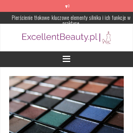
Skip
Pierścienie tłokowe: kluczowe elementy silnika i ich funkcje w
to
praktyce
content
Serum do twarzy – czym jest i jak dobrać do potrzeb skóry
Pielęgnacja skóry dojrzałej – potrzeby skóry i skuteczna rutyna
anti-aging
Jak pozbyć się zaskórników – plan pielęgnacji na 4 tygodnie
Błędy w oczyszczaniu twarzy – co pogarsza cerę i jak to napraw
Porównanie mechanizmów rozkładania stołów: który wybrać dla
dużych rodzin?