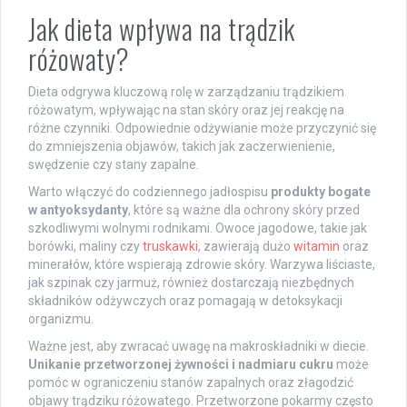
Jak dieta wpływa na trądzik
różowaty?
Dieta odgrywa kluczową rolę w zarządzaniu trądzikiem
różowatym, wpływając na stan skóry oraz jej reakcję na
różne czynniki. Odpowiednie odżywianie może przyczynić się
do zmniejszenia objawów, takich jak zaczerwienienie,
swędzenie czy stany zapalne.
Warto włączyć do codziennego jadłospisu
produkty bogate
w antyoksydanty
, które są ważne dla ochrony skóry przed
szkodliwymi wolnymi rodnikami. Owoce jagodowe, takie jak
borówki, maliny czy
truskawki
, zawierają dużo
witamin
oraz
minerałów, które wspierają zdrowie skóry. Warzywa liściaste,
jak szpinak czy jarmuż, również dostarczają niezbędnych
składników odżywczych oraz pomagają w detoksykacji
organizmu.
Ważne jest, aby zwracać uwagę na makroskładniki w diecie.
Unikanie przetworzonej żywności i nadmiaru cukru
może
pomóc w ograniczeniu stanów zapalnych oraz złagodzić
objawy trądziku różowatego. Przetworzone pokarmy często