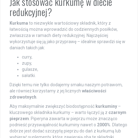
Jak stosować kurkumę w diecie
redukcyjnej?
Kurkuma
to niezwykle wartościowy składnik, który z
łatwością można wprowadzić do codziennych posiłków,
zwłaszcza w ramach diety redukcyjnej. Najczęściej
wykorzystuje się ją jako przyprawę – idealnie sprawdzi się w
daniach takich jak:
curry,
zupy,
gulasze,
sałatki.
Dzięki temu nie tylko dodajemy smaku naszym potrawom,
ale również korzystamy z jej licznych
właściwości
zdrowotnych
.
Aby maksymalnie zwiększyć biodostępność
kurkuminy
–
kluczowego składnika kurkumy – warto łączyć ją z
czarnym
pieprzem
. Piperyna zawarta w pieprzu może znacząco
podnieść przyswajalność kurkuminy nawet o
2000%
. Dlatego
dobrze jest dodać szczyptę pieprzu do dań z kurkumą lub
wybierać suplementy, które zawierają oba te składniki.