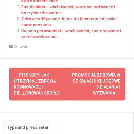
które musisz znać
Fasola biała – właściwości, wartości odżywcze i
korzyści zdrowotne
Zdrowe odżywianie: klucz do lepszego zdrowia i
samopoczucia
Balsam peruwiański – właściwości, zastosowanie i
przeciwwskazania
Zdrowie
Post
←
PH SKÓRY: JAK
PROMOCJA ZDROWIA W
navigation
UTRZYMAĆ ZDROWĄ
SZKOŁACH: KLUCZOWE
RÓWNOWAGĘ I
DZIAŁANIA I
PIELĘGNOWAĆ SKÓRĘ?
WYZWANIA
→
Search
for: