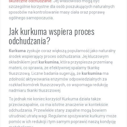
skuteczne odchudzanie
. Jej właściwości mogą być
szczególnie korzystne dla osób poszukujących naturalnych
sposobów na kontrolowanie masy ciała oraz poprawę
ogólnego samopoczucia.
Jak kurkuma wspiera proces
odchudzania?
Kurkuma
zyskuje coraz większą popularność jako naturalny
środek wspierający proces odchudzania. Jej kluczowym
składnikiem jest
kurkumina
, która przyspiesza przemianę
materii, co sprawia, że efektywniej spalamy tkankę
tłuszczową. Liczne badania sugerują, że
kurkumina
ma
zdolność aktywowania enzymów odpowiedzialnych za
rozkład komórek tłuszczowych, co wspomaga redukcję
nadmiaru tkanki tłuszczowej.
To jednak nie koniec korzyści! Kurkuma działa także
przeciwzapalnie, co ma istotne znaczenie w kontekście
odchudzania. Przewlekłe stany zapalne mogą bowiem
utrudniać utratę wagi. Regularne spożywanie kurkumy może
pomóc w ich redukcji i tym samym poprawić naszą kondycję