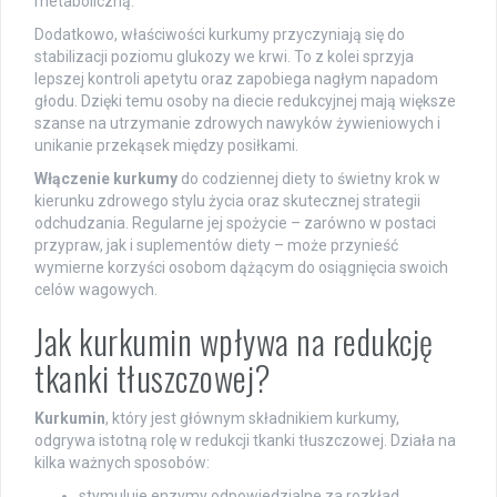
metaboliczną.
Dodatkowo, właściwości kurkumy przyczyniają się do
stabilizacji poziomu glukozy we krwi. To z kolei sprzyja
lepszej kontroli apetytu oraz zapobiega nagłym napadom
głodu. Dzięki temu osoby na diecie redukcyjnej mają większe
szanse na utrzymanie zdrowych nawyków żywieniowych i
unikanie przekąsek między posiłkami.
Włączenie kurkumy
do codziennej diety to świetny krok w
kierunku zdrowego stylu życia oraz skutecznej strategii
odchudzania. Regularne jej spożycie – zarówno w postaci
przypraw, jak i suplementów diety – może przynieść
wymierne korzyści osobom dążącym do osiągnięcia swoich
celów wagowych.
Jak kurkumin wpływa na redukcję
tkanki tłuszczowej?
Kurkumin
, który jest głównym składnikiem kurkumy,
odgrywa istotną rolę w redukcji tkanki tłuszczowej. Działa na
kilka ważnych sposobów:
stymuluje enzymy odpowiedzialne za rozkład