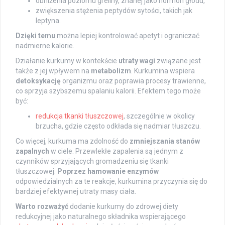
obniżenia poziomu greliny, znanej jako hormon głodu,
zwiększenia stężenia peptydów sytości, takich jak
leptyna.
Dzięki temu
można lepiej kontrolować apetyt i ograniczać
nadmierne kalorie.
Działanie kurkumy w kontekście
utraty wagi
związane jest
także z jej wpływem na
metabolizm
. Kurkumina wspiera
detoksykację
organizmu oraz poprawia procesy trawienne,
co sprzyja szybszemu spalaniu kalorii. Efektem tego może
być:
redukcja tkanki tłuszczowej
, szczególnie w okolicy
brzucha, gdzie często odkłada się nadmiar tłuszczu.
Co więcej, kurkuma ma zdolność do
zmniejszania stanów
zapalnych
w ciele. Przewlekłe zapalenia są jednym z
czynników sprzyjających gromadzeniu się tkanki
tłuszczowej.
Poprzez hamowanie enzymów
odpowiedzialnych za te reakcje, kurkumina przyczynia się do
bardziej efektywnej utraty masy ciała.
Warto rozważyć
dodanie kurkumy do zdrowej diety
redukcyjnej jako naturalnego składnika wspierającego