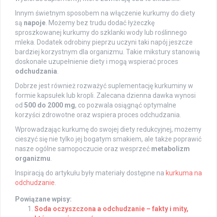
Innym świetnym sposobem na włączenie kurkumy do diety
są
napoje
. Możemy bez trudu dodać łyżeczkę
sproszkowanej kurkumy do szklanki wody lub roślinnego
mleka. Dodatek odrobiny pieprzu uczyni taki napój jeszcze
bardziej korzystnym dla organizmu. Takie mikstury stanowią
doskonałe uzupełnienie diety i mogą wspierać proces
odchudzania
.
Dobrze jest również rozważyć suplementację kurkuminy w
formie kapsułek lub kropli. Zalecana dzienna dawka wynosi
od
500 do 2000 mg
, co pozwala osiągnąć optymalne
korzyści zdrowotne oraz wspiera proces odchudzania.
Wprowadzając kurkumę do swojej diety redukcyjnej, możemy
cieszyć się nie tylko jej bogatym smakiem, ale także poprawić
nasze ogólne samopoczucie oraz wesprzeć
metabolizm
organizmu
.
Inspiracją do artykułu były materiały dostępne na
kurkuma na
odchudzanie
.
Powiązane wpisy:
Soda oczyszczona a odchudzanie – fakty i mity,