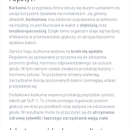
Kurkuma
to przyprawa, która cieszy się dużym uznaniem za
swoje korzystne działanie na metabolizm. Jej główny
składnik,
kurkumina
, ma zdolność poprawiania wrażliwości
na insulinę, co jest kluczowe w walce z
otyłością
oraz
insulinoopornością
. Dzięki temu organizm staje się bardziej
efektywny w przetwarzaniu glukozy, co sprzyja lepszemu
spalaniu kalorii.
Oprócz tego, kurkuma wpływa na
kontrolę apetytu
.
Regularne jej spożywanie przyczynia się do obniżenia
poziomu greliny, hormonu odpowiedzialnego za uczucie
głodu. W tym samym czasie zwiększa produkcję leptyny –
hormonu sytości. Te pozytywne zmiany ułatwiają
zarządzanie ilością spożywanych kalorii i pomagają unikać
przejadania się.
Dodatkowo kurkuma wspiera produkcję peptydów sytości,
takich jak GLP-1. To z kolei pomaga regulować poziom
glukozy we krwi po posiłkach oraz wpływa na odczuwanie
głodu. W rezultacie może to przyczynić się do
utrzymania
zdrowej sylwetki
i
lepszego zarządzania wagą ciała
.