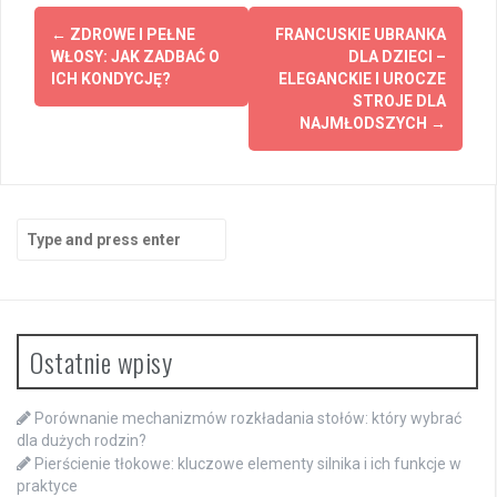
Post
←
ZDROWE I PEŁNE
FRANCUSKIE UBRANKA
navigation
WŁOSY: JAK ZADBAĆ O
DLA DZIECI –
ICH KONDYCJĘ?
ELEGANCKIE I UROCZE
STROJE DLA
NAJMŁODSZYCH
→
Search
for:
Ostatnie wpisy
Porównanie mechanizmów rozkładania stołów: który wybrać
dla dużych rodzin?
Pierścienie tłokowe: kluczowe elementy silnika i ich funkcje w
praktyce