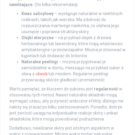
nawilżające
. Oto kilka rekomendacji:
Kwas salicylowy
– występuje naturalnie w niektórych
roślinach, takich jak wierzba. Ma zdolność do
rozpuszczania martwego naskórka, co ułatwia jego
usunięcie i poprawia struktūrę skóry.
Olejki eteryczne
– na przykład olejek z drzewa
herbacianego lub lawendowy, które mają właściwości
antybakteryjne i przeciwzapalne. Można je stosować w
kąpielach lub dodawać do lotionów.
Naturalne peelingi
– można przygotować je
samodzielnie w domu, mieszając na przykład cukier z
oliwą z
oliwek
lub miodem. Regularne peelingi
przywracają skórze gładkość i promienność.
Warto pamiętać, że kluczem do sukcesu jest
regularność
w
stosowaniu tych metod. Nawet naturalne składniki mogą
wymagać czasu, aby przynieść widoczne efekty, dlatego nie
należy się zrażać po kilku zastosowaniach. Ponadto, dobrze
jest zwrócić uwagę na indywidualne reakcje skóry i unikać
składników, które mogą powodować podrażnienia.
Dodatkowo, nawilżanie skóry jest istotnym aspektem w
walce z rogowaceniem. Można wykorzystać naturalne