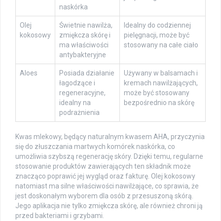
naskórka
Olej
Świetnie nawilża,
Idealny do codziennej
kokosowy
zmiękcza skórę i
pielęgnacji, może być
ma właściwości
stosowany na całe ciało
antybakteryjne
Aloes
Posiada działanie
Używany w balsamach i
łagodzące i
kremach nawilżających,
regeneracyjne,
może być stosowany
idealny na
bezpośrednio na skórę
podrażnienia
Kwas mlekowy, będący naturalnym kwasem AHA, przyczynia
się do złuszczania martwych komórek naskórka, co
umożliwia szybszą regenerację skóry. Dzięki temu, regularne
stosowanie produktów zawierających ten składnik może
znacząco poprawić jej wygląd oraz fakturę. Olej kokosowy
natomiast ma silne właściwości nawilżające, co sprawia, że
jest doskonałym wyborem dla osób z przesuszoną skórą.
Jego aplikacja nie tylko zmiękcza skórę, ale również chroni ją
przed bakteriami i grzybami.