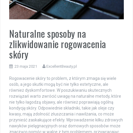
Naturalne sposoby na
zlikwidowanie rogowacenia
skóry
23 maja 2021
ExcellentBeauty.pl
Rogowacenie skóry to problem, z którym zmaga się wiele
osób, a jego skutki mogą być nie tylko estetyczne, ale
również dyskomfortowe. W poszukiwaniu skutecznych
rozwiązań warto zwrócić uwagę na naturalne metody, które
nie tylko łagodzą objawy, ale również poprawiają ogólną
kondycję skóry. Odpowiednie składniki, takie jak oleje czy
kwasy, mają zdolność złuszczania i nawilżania, co może
przynieść zaskakujące efekty. Wprowadzenie kilku zdrowych
nawyków pielęgnacyjnych oraz domowych sposobów może
znacząco pomóc w walce z tym problemem, przywracając