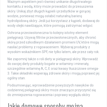
Ważnym aspektem jest również unikanie długotrwałego
kontaktu z wodą, który może prowadzić do przesuszenia
skóry. Unikaj zbyt długich kąpieli i przebytków w gorącej
wodzie, ponieważ mogą osłabić naturalną barierę
hydrolipidową skóry. Jeśli już korzystasz z kąpieli, dodawaj do
wody olejki nawilżające, które pomogą zatrzymać wilgoć.
Ochrona przeciwsłoneczna to kolejny istotny element
pielęgnacji. Używaj filtrów przeciwsłonecznych, aby chronić
skórę przed szkodliwym działaniem promieni UV, które mogą
nasilać problemy z rogowaceniem. Wybieraj produkty z
wysokim wskaźnikiem SPF, nie tylko latem, ale przez cały rok.
Nie zapomnij także o roli diety w pielęgnacji skóry. Wprowadź
do swojej diety produkty bogate w witaminy i minerały,
szczególnie witaminę A, C, E oraz kwasy tłuszczowe omega-
3. Takie składniki wspierają zdrowie skóry i mogą poprawić jej
ogólny stan.
Podsumowując, wprowadzenie powyższych nawyków do
codziennej pielęgnacji skóry może znacząco przyczynić się
do zmniejszenia rogowacenia i poprawy wyglądu skóry.
Jakie domowe sposoby można