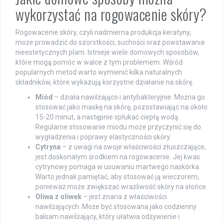
wykorzystać na rogowacenie skóry?
Rogowacenie skóry, czyli nadmierna produkcja keratyny,
może prowadzić do szorstkości, suchości oraz powstawania
nieestetycznych plam. Istnieje wiele domowych sposobów,
które mogą pomóc w walce z tym problemem. Wśród
popularnych metod warto wymienić kilka naturalnych
składników, które wykazują korzystne działanie na skórę.
Miód
– działa nawilżająco i antybakteryjnie. Można go
stosować jako maskę na skórę, pozostawiając na około
15-20 minut, a następnie spłukać ciepłą wodą.
Regularne stosowanie miodu może przyczynić się do
wygładzenia i poprawy elastyczności skóry.
Cytryna
– z uwagi na swoje właściwości złuszczające,
jest doskonałym środkiem na rogowacenie. Jej kwas
cytrynowy pomaga w usuwaniu martwego naskórka.
Warto jednak pamiętać, aby stosować ją wieczorem,
ponieważ może zwiększać wrażliwość skóry na słońce.
Oliwa z oliwek
– jest znana z właściwości
nawilżających. Może być stosowana jako codzienny
balsam nawilżający, który ułatwia odżywienie i