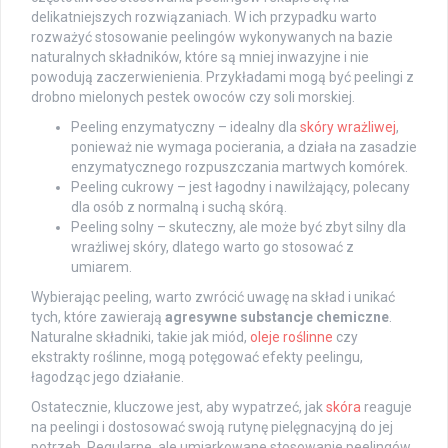
delikatniejszych rozwiązaniach. W ich przypadku warto
rozważyć stosowanie peelingów wykonywanych na bazie
naturalnych składników, które są mniej inwazyjne i nie
powodują zaczerwienienia. Przykładami mogą być peelingi z
drobno mielonych pestek owoców czy soli morskiej.
Peeling enzymatyczny – idealny dla
skóry wrażliwej
,
ponieważ nie wymaga pocierania, a działa na zasadzie
enzymatycznego rozpuszczania martwych komórek.
Peeling cukrowy – jest łagodny i nawilżający, polecany
dla osób z normalną i suchą skórą.
Peeling solny – skuteczny, ale może być zbyt silny dla
wrażliwej skóry, dlatego warto go stosować z
umiarem.
Wybierając peeling, warto zwrócić uwagę na skład i unikać
tych, które zawierają
agresywne substancje chemiczne
.
Naturalne składniki, takie jak miód,
oleje roślinne
czy
ekstrakty roślinne, mogą potęgować efekty peelingu,
łagodząc jego działanie.
Ostatecznie, kluczowe jest, aby wypatrzeć, jak
skóra
reaguje
na peelingi i dostosować swoją rutynę pielęgnacyjną do jej
potrzeb. Regularne, ale umiarkowane stosowanie peelingów