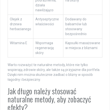
podrażnienia,
na blizny
działa
nawilżająco
Olejek z
Antyseptyczne
Dodawany do
drzewa
właściwości
balsamów lub
herbacianego
stosowany
bezpośrednio
Witamina E
Wspomaga
Kapsułki masażowane
regenerację
w miejsca z bliznami
skóry
Warto rozważyć te naturalne metody, które nie tylko
wspierają zdrowie skóry, ale także są przyjazne dla portfela.
Dzięki nim można skutecznie zadbać o blizny w sposób
łagodny i bezpieczny.
Jak długo należy stosować
naturalne metody, aby zobaczyć
efekty?