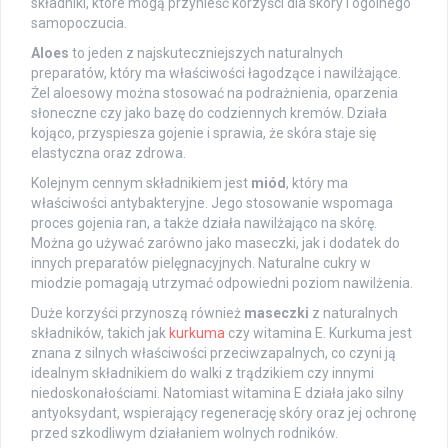
składniki, które mogą przynieść korzyści dla skóry i ogólnego
samopoczucia.
Aloes
to jeden z najskuteczniejszych naturalnych
preparatów, który ma właściwości łagodzące i nawilżające.
Żel aloesowy można stosować na podrażnienia, oparzenia
słoneczne czy jako bazę do codziennych kremów. Działa
kojąco, przyspiesza gojenie i sprawia, że skóra staje się
elastyczna oraz zdrowa.
Kolejnym cennym składnikiem jest
miód
, który ma
właściwości antybakteryjne. Jego stosowanie wspomaga
proces gojenia ran, a także działa nawilżająco na skórę.
Można go używać zarówno jako maseczki, jak i dodatek do
innych preparatów pielęgnacyjnych. Naturalne cukry w
miodzie pomagają utrzymać odpowiedni poziom nawilżenia.
Duże korzyści przynoszą również
maseczki
z naturalnych
składników, takich jak
kurkuma
czy witamina E. Kurkuma jest
znana z silnych właściwości przeciwzapalnych, co czyni ją
idealnym składnikiem do walki z trądzikiem czy innymi
niedoskonałościami. Natomiast witamina E działa jako silny
antyoksydant, wspierający regenerację skóry oraz jej ochronę
przed szkodliwym działaniem wolnych rodników.