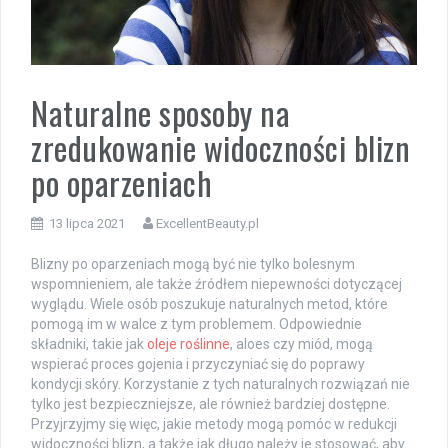
Naturalne sposoby na
zredukowanie widoczności blizn
po oparzeniach
13 lipca 2021
ExcellentBeauty.pl
Blizny po oparzeniach mogą być nie tylko bolesnym
wspomnieniem, ale także źródłem niepewności dotyczącej
wyglądu. Wiele osób poszukuje naturalnych metod, które
pomogą im w walce z tym problemem. Odpowiednie
składniki, takie jak
oleje roślinne
, aloes czy miód, mogą
wspierać proces gojenia i przyczyniać się do poprawy
kondycji skóry. Korzystanie z tych naturalnych rozwiązań nie
tylko jest bezpieczniejsze, ale również bardziej dostępne.
Przyjrzyjmy się więc, jakie metody mogą pomóc w redukcji
widoczności blizn, a także jak długo należy je stosować, aby