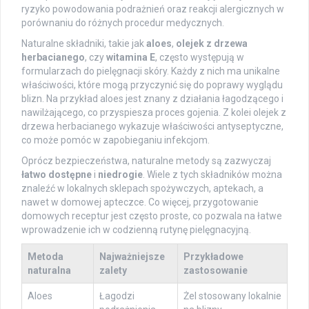
ryzyko powodowania podrażnień oraz reakcji alergicznych w
porównaniu do różnych procedur medycznych.
Naturalne składniki, takie jak
aloes
,
olejek z drzewa
herbacianego
, czy
witamina E
, często występują w
formularzach do pielęgnacji skóry. Każdy z nich ma unikalne
właściwości, które mogą przyczynić się do poprawy wyglądu
blizn. Na przykład aloes jest znany z działania łagodzącego i
nawilżającego, co przyspiesza proces gojenia. Z kolei olejek z
drzewa herbacianego wykazuje właściwości antyseptyczne,
co może pomóc w zapobieganiu infekcjom.
Oprócz bezpieczeństwa, naturalne metody są zazwyczaj
łatwo dostępne
i
niedrogie
. Wiele z tych składników można
znaleźć w lokalnych sklepach spożywczych, aptekach, a
nawet w domowej apteczce. Co więcej, przygotowanie
domowych receptur jest często proste, co pozwala na łatwe
wprowadzenie ich w codzienną rutynę pielęgnacyjną.
Metoda
Najważniejsze
Przykładowe
naturalna
zalety
zastosowanie
Aloes
Łagodzi
Żel stosowany lokalnie