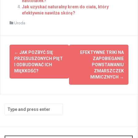
nastolatek?
Jak uzyskać naturalny krem do ciała, który
efektywnie nawilża skórę?
Uroda
Post
←
JAK POZBYĆ SIĘ
EFEKTYWNE TRIKI NA
navigation
PRZESUSZONYCH PIĘT
ZAPOBIEGANIE
I ODBUDOWAĆ ICH
POWSTAWANIU
MIĘKKOŚĆ?
ZMARSZCZEK
MIMICZNYCH
→
Search
for: