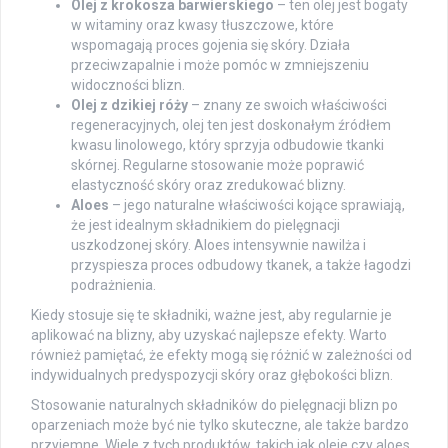
Olej z krokosza barwierskiego
– ten olej jest bogaty
w witaminy oraz kwasy tłuszczowe, które
wspomagają proces gojenia się skóry. Działa
przeciwzapalnie i może pomóc w zmniejszeniu
widoczności blizn.
Olej z dzikiej róży
– znany ze swoich właściwości
regeneracyjnych, olej ten jest doskonałym źródłem
kwasu linolowego, który sprzyja odbudowie tkanki
skórnej. Regularne stosowanie może poprawić
elastyczność skóry oraz zredukować blizny.
Aloes
– jego naturalne właściwości kojące sprawiają,
że jest idealnym składnikiem do pielęgnacji
uszkodzonej skóry. Aloes intensywnie nawilża i
przyspiesza proces odbudowy tkanek, a także łagodzi
podrażnienia.
Kiedy stosuje się te składniki, ważne jest, aby regularnie je
aplikować na blizny, aby uzyskać najlepsze efekty. Warto
również pamiętać, że efekty mogą się różnić w zależności od
indywidualnych predyspozycji skóry oraz głębokości blizn.
Stosowanie naturalnych składników do pielęgnacji blizn po
oparzeniach może być nie tylko skuteczne, ale także bardzo
przyjemne. Wiele z tych produktów, takich jak oleje czy aloes,