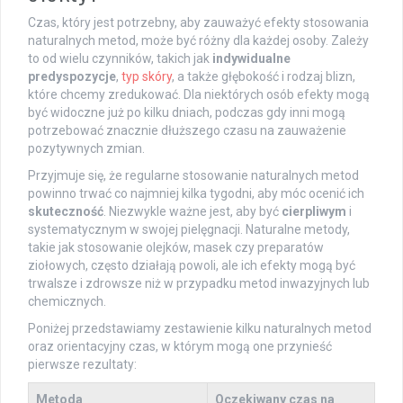
Czas, który jest potrzebny, aby zauważyć efekty stosowania
naturalnych metod, może być różny dla każdej osoby. Zależy
to od wielu czynników, takich jak
indywidualne
predyspozycje
,
typ skóry
, a także głębokość i rodzaj blizn,
które chcemy zredukować. Dla niektórych osób efekty mogą
być widoczne już po kilku dniach, podczas gdy inni mogą
potrzebować znacznie dłuższego czasu na zauważenie
pozytywnych zmian.
Przyjmuje się, że regularne stosowanie naturalnych metod
powinno trwać co najmniej kilka tygodni, aby móc ocenić ich
skuteczność
. Niezwykle ważne jest, aby być
cierpliwym
i
systematycznym w swojej pielęgnacji. Naturalne metody,
takie jak stosowanie olejków, masek czy preparatów
ziołowych, często działają powoli, ale ich efekty mogą być
trwalsze i zdrowsze niż w przypadku metod inwazyjnych lub
chemicznych.
Poniżej przedstawiamy zestawienie kilku naturalnych metod
oraz orientacyjny czas, w którym mogą one przynieść
pierwsze rezultaty:
Metoda
Oczekiwany czas na