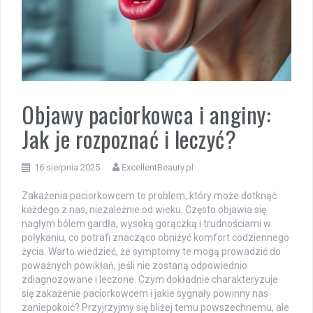
Objawy paciorkowca i anginy:
Jak je rozpoznać i leczyć?
16 sierpnia 2025
ExcellentBeauty.pl
Zakażenia paciorkowcem to problem, który może dotknąć
każdego z nas, niezależnie od wieku. Często objawia się
nagłym bólem gardła, wysoką gorączką i trudnościami w
połykaniu, co potrafi znacząco obniżyć komfort codziennego
życia. Warto wiedzieć, że symptomy te mogą prowadzić do
poważnych powikłań, jeśli nie zostaną odpowiednio
zdiagnozowane i leczone. Czym dokładnie charakteryzuje
się zakażenie paciorkowcem i jakie sygnały powinny nas
zaniepokoić? Przyjrzyjmy się bliżej temu powszechnemu, ale