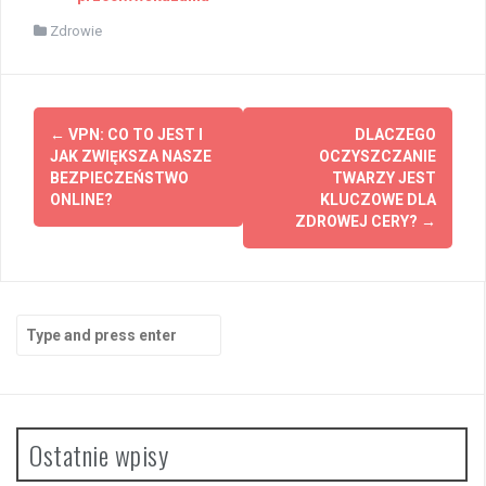
Zdrowie
Post
←
VPN: CO TO JEST I
DLACZEGO
navigation
JAK ZWIĘKSZA NASZE
OCZYSZCZANIE
BEZPIECZEŃSTWO
TWARZY JEST
ONLINE?
KLUCZOWE DLA
ZDROWEJ CERY?
→
Search
for:
Ostatnie wpisy