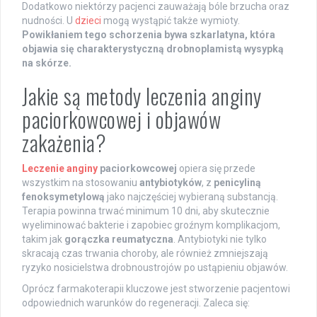
Dodatkowo niektórzy pacjenci zauważają bóle brzucha oraz
nudności. U
dzieci
mogą wystąpić także wymioty.
Powikłaniem tego schorzenia bywa szkarlatyna, która
objawia się charakterystyczną drobnoplamistą wysypką
na skórze.
Jakie są metody leczenia anginy
paciorkowcowej i objawów
zakażenia?
Leczenie anginy
paciorkowcowej
opiera się przede
wszystkim na stosowaniu
antybiotyków
, z
penicyliną
fenoksymetylową
jako najczęściej wybieraną substancją.
Terapia powinna trwać minimum 10 dni, aby skutecznie
wyeliminować bakterie i zapobiec groźnym komplikacjom,
takim jak
gorączka reumatyczna
. Antybiotyki nie tylko
skracają czas trwania choroby, ale również zmniejszają
ryzyko nosicielstwa drobnoustrojów po ustąpieniu objawów.
Oprócz farmakoterapii kluczowe jest stworzenie pacjentowi
odpowiednich warunków do regeneracji. Zaleca się: