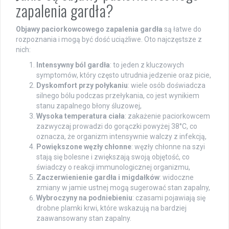
zapalenia gardła?
Objawy paciorkowcowego zapalenia gardła
są łatwe do
rozpoznania i mogą być dość uciążliwe. Oto najczęstsze z
nich:
Intensywny ból gardła
: to jeden z kluczowych
symptomów, który często utrudnia jedzenie oraz picie,
Dyskomfort przy połykaniu
: wiele osób doświadcza
silnego bólu podczas przełykania, co jest wynikiem
stanu zapalnego błony śluzowej,
Wysoka temperatura ciała
: zakażenie paciorkowcem
zazwyczaj prowadzi do gorączki powyżej 38°C, co
oznacza, że organizm intensywnie walczy z infekcją,
Powiększone węzły chłonne
: węzły chłonne na szyi
stają się bolesne i zwiększają swoją objętość, co
świadczy o reakcji immunologicznej organizmu,
Zaczerwienienie gardła i migdałków
: widoczne
zmiany w jamie ustnej mogą sugerować stan zapalny,
Wybroczyny na podniebieniu
: czasami pojawiają się
drobne plamki krwi, które wskazują na bardziej
zaawansowany stan zapalny.