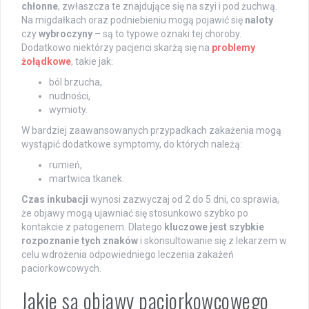
chłonne
, zwłaszcza te znajdujące się na szyi i pod żuchwą.
Na migdałkach oraz podniebieniu mogą pojawić się
naloty
czy
wybroczyny
– są to typowe oznaki tej choroby.
Dodatkowo niektórzy pacjenci skarżą się na
problemy
żołądkowe
, takie jak:
ból brzucha,
nudności,
wymioty.
W bardziej zaawansowanych przypadkach zakażenia mogą
wystąpić dodatkowe symptomy, do których należą:
rumień,
martwica tkanek.
Czas inkubacji
wynosi zazwyczaj od 2 do 5 dni, co sprawia,
że objawy mogą ujawniać się stosunkowo szybko po
kontakcie z patogenem. Dlatego
kluczowe jest szybkie
rozpoznanie tych znaków
i skonsultowanie się z lekarzem w
celu wdrożenia odpowiedniego leczenia zakażeń
paciorkowcowych.
Jakie są objawy paciorkowcowego