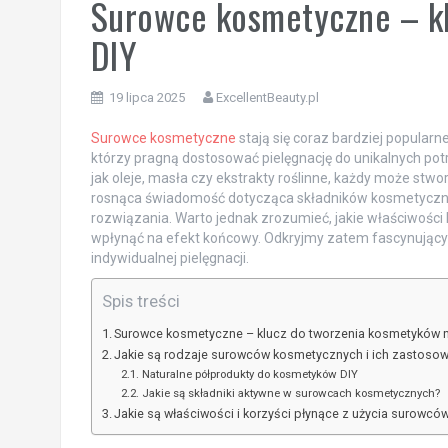
Surowce kosmetyczne – k
DIY
19 lipca 2025
ExcellentBeauty.pl
Surowce kosmetyczne
stają się coraz bardziej popular
którzy pragną dostosować pielęgnację do unikalnych potr
jak oleje, masła czy ekstrakty roślinne, każdy może stwor
rosnąca świadomość dotycząca składników kosmetycznych
rozwiązania. Warto jednak zrozumieć, jakie właściwości 
wpłynąć na efekt końcowy. Odkryjmy zatem fascynujący
indywidualnej pielęgnacji.
Spis treści
Surowce kosmetyczne – klucz do tworzenia kosmetyków n
Jakie są rodzaje surowców kosmetycznych i ich zastoso
Naturalne półprodukty do kosmetyków DIY
Jakie są składniki aktywne w surowcach kosmetycznych?
Jakie są właściwości i korzyści płynące z użycia surowc