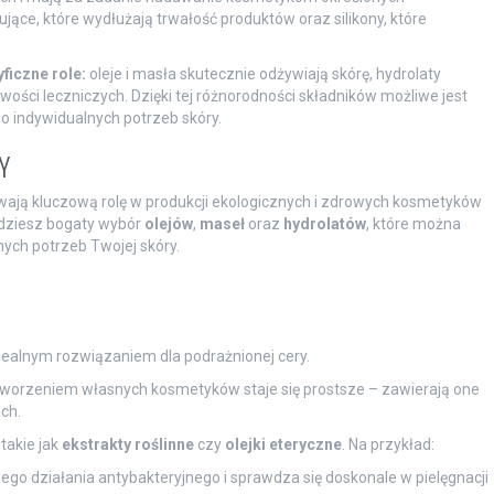
ące, które wydłużają trwałość produktów oraz silikony, które
ficzne role:
oleje i masła skutecznie odżywiają skórę, hydrolaty
iwości leczniczych. Dzięki tej różnorodności składników możliwe jest
 indywidualnych potrzeb skóry.
Y
wają kluczową rolę w produkcji ekologicznych i zdrowych kosmetyków
dziesz bogaty wybór
olejów
,
maseł
oraz
hydrolatów
, które można
ych potrzeb Twojej skóry.
idealnym rozwiązaniem dla podrażnionej cery.
worzeniem własnych kosmetyków staje się prostsze – zawierają one
ch.
takie jak
ekstrakty roślinne
czy
olejki eteryczne
. Na przykład:
ego działania antybakteryjnego i sprawdza się doskonale w pielęgnacji