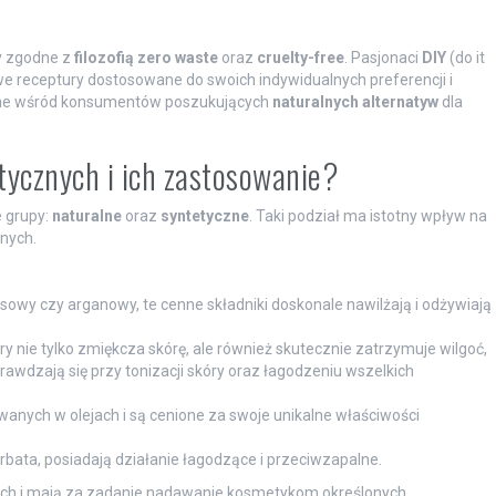
y zgodne z
filozofią zero waste
oraz
cruelty-free
. Pasjonaci
DIY
(do it
 receptury dostosowane do swoich indywidualnych preferencji i
ularne wśród konsumentów poszukujących
naturalnych alternatyw
dla
tycznych i ich zastosowanie?
 grupy:
naturalne
oraz
syntetyczne
. Taki podział ma istotny wpływ na
nych.
osowy czy arganowy, te cenne składniki doskonale nawilżają i odżywiają
 nie tylko zmiękcza skórę, ale również skutecznie zatrzymuje wilgoć,
sprawdzają się przy tonizacji skóry oraz łagodzeniu wszelkich
wanych w olejach i są cenione za swoje unikalne właściwości
erbata, posiadają działanie łagodzące i przeciwzapalne.
ach i mają za zadanie nadawanie kosmetykom określonych