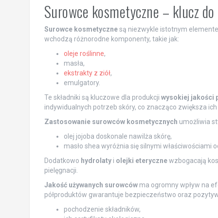
Surowce kosmetyczne – klucz do
Surowce kosmetyczne
są niezwykle istotnym elemente
wchodzą różnorodne komponenty, takie jak:
oleje roślinne
,
masła,
ekstrakty z ziół
,
emulgatory.
Te składniki są kluczowe dla produkcji
wysokiej jakości
indywidualnych potrzeb skóry, co znacząco zwiększa ich
Zastosowanie surowców kosmetycznych
umożliwia st
olej jojoba doskonale nawilża skórę,
masło shea wyróżnia się silnymi właściwościami 
Dodatkowo
hydrolaty
i
olejki eteryczne
wzbogacają kosm
pielęgnacji.
Jakość używanych surowców
ma ogromny wpływ na efek
półproduktów gwarantuje bezpieczeństwo oraz pozytywn
pochodzenie składników,