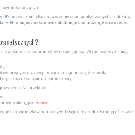
jącymi i łagodzącymi.
 DIY pozwala nie tylko na tworzenie spersonalizowanych produktów,
kóry.
Eliminujesz szkodliwe substancje chemiczne, które często
.
kosmetycznych?
lę w skuteczności produktów do pielęgnacji. Wśród nich wyróżniają
rę,
oksydacyjnych oraz wspierających regenerację komórek,
tyny, co przekłada się na jędrność cery.
i czynnych. Na przykład:
ce,
arówno skórę, jak i
włosy
.
ktywności kosmetyków naturalnych. Dzięki nim produkty mogą oferować