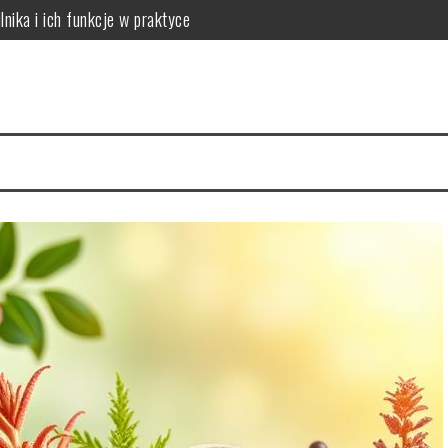
lnika i ich funkcje w praktyce
 do potrzeb skóry
óry i skuteczna rutyna anti-aging
acji na 4 tygodnie
a cerę i jak to naprawić
ów: który wybrać dla dużych rodzin?