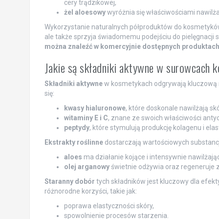
cery trądzikowej,
żel aloesowy
wyróżnia się właściwościami nawilża
Wykorzystanie naturalnych półproduktów do kosmetyków
ale także sprzyja świadomemu podejściu do pielęgnacji s
można znaleźć w komercyjnie dostępnych produktach
Jakie są składniki aktywne w surowcach 
Składniki aktywne
w kosmetykach odgrywają kluczową ro
się:
kwasy hialuronowe
, które doskonale nawilżają skó
witaminy E i C
, znane ze swoich właściwości anty
peptydy
, które stymulują produkcję kolagenu i elas
Ekstrakty roślinne
dostarczają wartościowych substancj
aloes
ma działanie kojące i intensywnie nawilżają
olej arganowy
świetnie odżywia oraz regeneruje z
Staranny dobór
tych składników jest kluczowy dla efe
różnorodne korzyści, takie jak:
poprawa elastyczności skóry,
spowolnienie procesów starzenia.