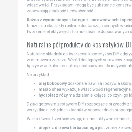
właściwości. Przykładami mogą być substancje konserwuj
zapewniają gładkość i jedwabistość.
Każda z wymienionych kategorii surowców pełni specy
tonizują, a ekstrakty roślinne dostarczają cennych właśc
tworzenie efektywnych formuł idealnie dopasowanych do
Naturalne półprodukty do kosmetyków DI
Naturalne składniki do tworzenia kosmetyków DIY odgry
w domowym zaciszu. Wśród dostępnych surowców znaj
łączyć w unikalne receptury dostosowane do indywidualn
Na przykład:
olej kokosowy
doskonale nawilża i odżywia skórę,
masło shea
wykazuje właściwości regeneracyjne,
hydrolat z róży
ma działanie kojące, co czyni go 
Dzięki gotowym zestawom DIY rozpoczęcie przygody z t
wszystkie niezbędne składniki w odpowiednich proporcja
Warto również zwrócić uwagę na inne aktywne składniki, 
olejek z drzewa herbacianego
jest znany ze swoj