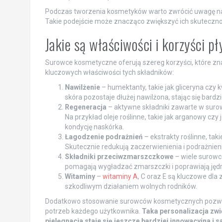
Podczas tworzenia kosmetyków warto zwrócić uwagę 
Takie podejście może znacząco zwiększyć ich skuteczność
Jakie są właściwości i korzyści 
Surowce kosmetyczne oferują szereg korzyści, które zna
kluczowych właściwości tych składników:
Nawilżenie
– humektanty, takie jak gliceryna czy 
skóra pozostaje dłużej nawilżona, stając się bardzi
Regeneracja
– aktywne składniki zawarte w suro
Na przykład oleje roślinne, takie jak arganowy czy
kondycję naskórka.
Łagodzenie podrażnień
– ekstrakty roślinne, tak
Skutecznie redukują zaczerwienienia i podrażnienia
Składniki przeciwzmarszczkowe
– wiele surowc
pomagają wygładzać zmarszczki i poprawiają jędr
Witaminy
–
witaminy A
, C oraz E są kluczowe dla
szkodliwym działaniem wolnych rodników.
Dodatkowo stosowanie surowców kosmetycznych pozwal
potrzeb każdego użytkownika.
Taka personalizacja zw
pielęgnacja staje się jeszcze bardziej innowacyjna i s