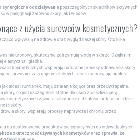
na
synergiczne oddziaływanie
poszczególnych składników aktywnych.
 w pielęgnacji zarówno skóry, jak i włosów.
płynące z użycia surowców kosmetycznych?
cząco wpływają na zdrowie oraz wygląd naszej skóry. Oto kilka
kwas hialuronowy, skutecznie zatrzymują wodę w skórze. Dzięki nim
ej elastyczna i gładka.
wcach kosmetycznych wspierają naturalne procesy odnawiania skóry.
 jojoba, przyspieszają gojenie drobnych ranek i poprawiają ogólną
ie jak aloes i rumianek, mają działanie kojące oraz przeciwzapalne.
 skóry, co jest szczególnie istotne dla osób z wrażliwą cerą.
ów kosmetycznych zawiera substancje o działaniu anti-aging, które
ność skóry.
 zdrowia skóry; wspierają procesy naprawcze i chronią przed
a na dostosowanie produktów pielęgnacyjnych do indywidualnych
iększa skuteczność używanych kosmetyków oraz sprawia, że
atysfakcjonująca.