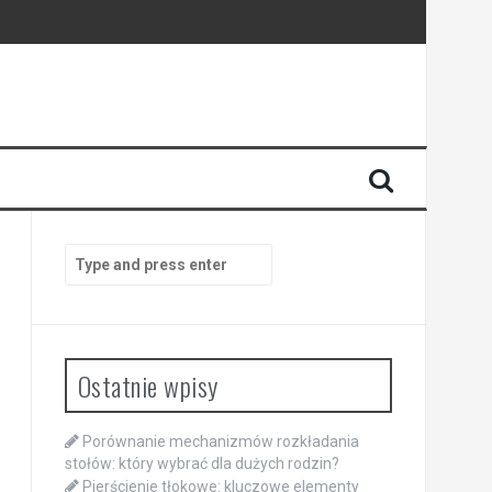
Search
for:
Ostatnie wpisy
Porównanie mechanizmów rozkładania
stołów: który wybrać dla dużych rodzin?
Pierścienie tłokowe: kluczowe elementy