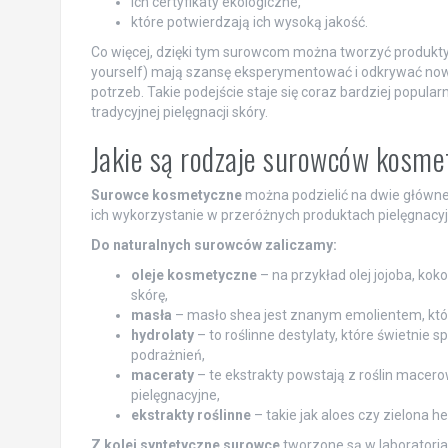
ich certyfikaty ekologiczne,
które potwierdzają ich wysoką jakość.
Co więcej, dzięki tym surowcom można tworzyć produkt
yourself) mają szansę eksperymentować i odkrywać nowe
potrzeb. Takie podejście staje się coraz bardziej pop
tradycyjnej pielęgnacji skóry.
Jakie są rodzaje surowców kosme
Surowce kosmetyczne
można podzielić na dwie główne
ich wykorzystanie w przeróżnych produktach pielęgnacyj
Do naturalnych surowców zaliczamy:
oleje kosmetyczne
– na przykład olej jojoba, kok
skórę,
masła
– masło shea jest znanym emolientem, który
hydrolaty
– to roślinne destylaty, które świetnie 
podrażnień,
maceraty
– te ekstrakty powstają z roślin macero
pielęgnacyjne,
ekstrakty roślinne
– takie jak aloes czy zielona h
Z kolei syntetyczne surowce
tworzone są w laboratori