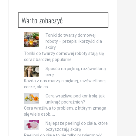
Warto zobaczyć
Toniki do twarzy domowej
roboty – przepis i korzyści dla
skóry
Toniki do twarzy domowej roboty stają się
coraz bardziej popularne …
Sposób na piękną, rozświetloną
cerę
Każda z nas marzy o pięknej, rozświetlonej
cerze, ale co …
Cera wrażliwa pod kontrolą: jak
uniknąć podrażnień?
Cera wrażliwa to problem, z którym zmaga
się wiele osób, …
Najlepsze peelingi do ciała, które
oczyszczają skórę
Peelingi do ciała to nie tylko przyjemność,