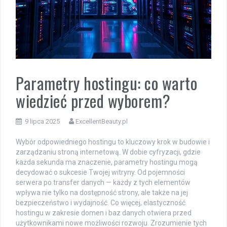
Parametry hostingu: co warto
wiedzieć przed wyborem?
9 lipca 2025
ExcellentBeauty.pl
Wybór odpowiedniego hostingu to kluczowy krok w budowie i
zarządzaniu stroną internetową. W dobie cyfryzacji, gdzie
każda sekunda ma znaczenie, parametry hostingu mogą
decydować o sukcesie Twojej witryny. Od pojemności
serwera po transfer danych — każdy z tych elementów
wpływa nie tylko na dostępność strony, ale także na jej
bezpieczeństwo i wydajność. Co więcej, elastyczność
hostingu w zakresie domen i baz danych otwiera przed
użytkownikami nowe możliwości rozwoju. Zrozumienie tych