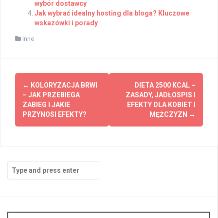
wybór dostawcy
Jak wybrać idealny hosting dla bloga? Kluczowe
wskazówki i porady
Inne
Post
←
KOLORYZACJA BRWI
DIETA 2500 KCAL –
navigation
– JAK PRZEBIEGA
ZASADY, JADŁOSPIS I
ZABIEG I JAKIE
EFEKTY DLA KOBIET I
PRZYNOSI EFEKTY?
MĘŻCZYZN
→
Search
for: