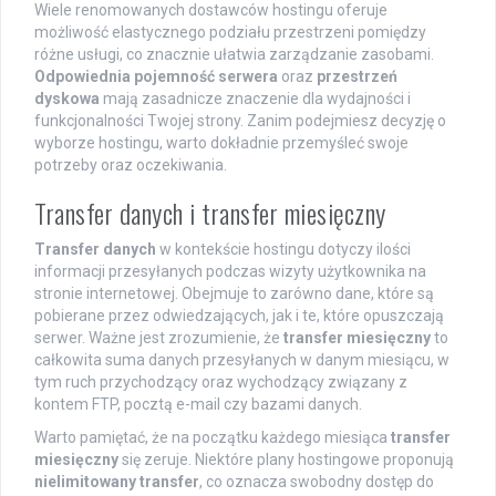
Wiele renomowanych dostawców hostingu oferuje
możliwość elastycznego podziału przestrzeni pomiędzy
różne usługi, co znacznie ułatwia zarządzanie zasobami.
Odpowiednia pojemność serwera
oraz
przestrzeń
dyskowa
mają zasadnicze znaczenie dla wydajności i
funkcjonalności Twojej strony. Zanim podejmiesz decyzję o
wyborze hostingu, warto dokładnie przemyśleć swoje
potrzeby oraz oczekiwania.
Transfer danych i transfer miesięczny
Transfer danych
w kontekście hostingu dotyczy ilości
informacji przesyłanych podczas wizyty użytkownika na
stronie internetowej. Obejmuje to zarówno dane, które są
pobierane przez odwiedzających, jak i te, które opuszczają
serwer. Ważne jest zrozumienie, że
transfer miesięczny
to
całkowita suma danych przesyłanych w danym miesiącu, w
tym ruch przychodzący oraz wychodzący związany z
kontem FTP, pocztą e-mail czy bazami danych.
Warto pamiętać, że na początku każdego miesiąca
transfer
miesięczny
się zeruje. Niektóre plany hostingowe proponują
nielimitowany transfer
, co oznacza swobodny dostęp do