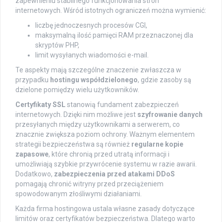
zapewnieniu stabilnego funkcjonowania stron
internetowych. Wśród istotnych ograniczeń można wymienić:
liczbę jednoczesnych procesów CGI,
maksymalną ilość pamięci RAM przeznaczonej dla
skryptów PHP,
limit wysyłanych wiadomości e-mail.
Te aspekty mają szczególne znaczenie zwłaszcza w
przypadku
hostingu współdzielonego
, gdzie zasoby są
dzielone pomiędzy wielu użytkowników.
Certyfikaty SSL
stanowią fundament zabezpieczeń
internetowych. Dzięki nim możliwe jest
szyfrowanie danych
przesyłanych między użytkownikami a serwerem, co
znacznie zwiększa poziom ochrony. Ważnym elementem
strategii bezpieczeństwa są również
regularne kopie
zapasowe
, które chronią przed utratą informacji i
umożliwiają szybkie przywrócenie systemu w razie awarii.
Dodatkowo,
zabezpieczenia przed atakami DDoS
pomagają chronić witryny przed przeciążeniem
spowodowanym złośliwymi działaniami.
Każda firma hostingowa ustala własne zasady dotyczące
limitów oraz certyfikatów bezpieczeństwa. Dlatego warto