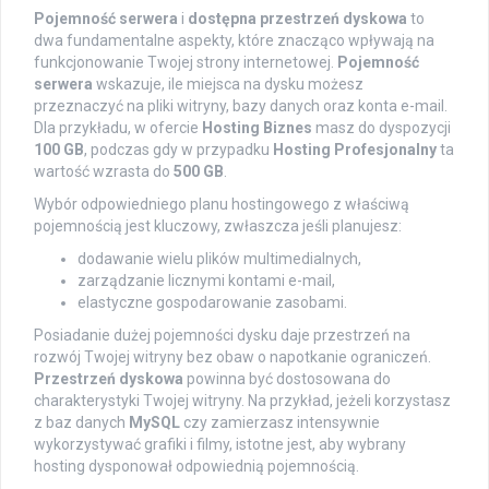
Pojemność serwera
i
dostępna przestrzeń dyskowa
to
dwa fundamentalne aspekty, które znacząco wpływają na
funkcjonowanie Twojej strony internetowej.
Pojemność
serwera
wskazuje, ile miejsca na dysku możesz
przeznaczyć na pliki witryny, bazy danych oraz konta e-mail.
Dla przykładu, w ofercie
Hosting Biznes
masz do dyspozycji
100 GB
, podczas gdy w przypadku
Hosting Profesjonalny
ta
wartość wzrasta do
500 GB
.
Wybór odpowiedniego planu hostingowego z właściwą
pojemnością jest kluczowy, zwłaszcza jeśli planujesz:
dodawanie wielu plików multimedialnych,
zarządzanie licznymi kontami e-mail,
elastyczne gospodarowanie zasobami.
Posiadanie dużej pojemności dysku daje przestrzeń na
rozwój Twojej witryny bez obaw o napotkanie ograniczeń.
Przestrzeń dyskowa
powinna być dostosowana do
charakterystyki Twojej witryny. Na przykład, jeżeli korzystasz
z baz danych
MySQL
czy zamierzasz intensywnie
wykorzystywać grafiki i filmy, istotne jest, aby wybrany
hosting dysponował odpowiednią pojemnością.