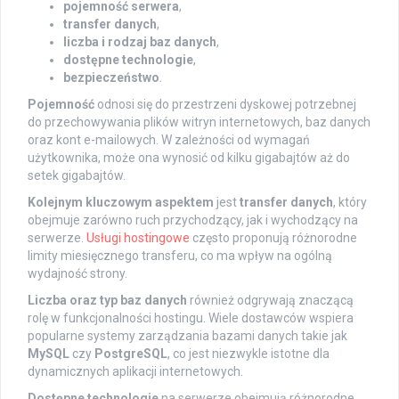
pojemność serwera
,
transfer danych
,
liczba i rodzaj baz danych
,
dostępne technologie
,
bezpieczeństwo
.
Pojemność
odnosi się do przestrzeni dyskowej potrzebnej
do przechowywania plików witryn internetowych, baz danych
oraz kont e-mailowych. W zależności od wymagań
użytkownika, może ona wynosić od kilku gigabajtów aż do
setek gigabajtów.
Kolejnym kluczowym aspektem
jest
transfer danych
, który
obejmuje zarówno ruch przychodzący, jak i wychodzący na
serwerze.
Usługi hostingowe
często proponują różnorodne
limity miesięcznego transferu, co ma wpływ na ogólną
wydajność strony.
Liczba oraz typ baz danych
również odgrywają znaczącą
rolę w funkcjonalności hostingu. Wiele dostawców wspiera
popularne systemy zarządzania bazami danych takie jak
MySQL
czy
PostgreSQL
, co jest niezwykle istotne dla
dynamicznych aplikacji internetowych.
Dostępne technologie
na serwerze obejmują różnorodne