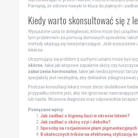
Pamiętaj, że zdrowe nawyki to klucz do pięknych i zadba
Kiedy warto skonsultować się z 
Wysuszone usta to dolegliwość, która może być uciążliwa
tym problemem za pomocą domowych sposobów, takich jak
metody okazują się niewystarczające. Jeśli wysuszenie 
lekarza.
Utrzymujący się problem z suchymi ustami może być syg
skórne
, takie jak atopowe zapalenie skóry czy łuszczy
zaburzenia hormonalne
, takie jak niedoczynność tar
specjalisty jest niezbędna, aby dokładnie zdiagnozować
Podczas konsultacji lekarz może zlecić dodatkowe badan
przypadku istotne jest, aby nie ignorować nawracającyc
lub nasila. Wczesna diagnoza oraz odpowiednia terapi
Powiązane wpisy:
Jak zadbać o higienę buzi w okresie letnim?
Jak zadbać o skórę szyi i dekoltu?
Sposoby na rozjaśnienie plam pigmentacyjnych 
8 skutecznych trików na efektowną stylizację 