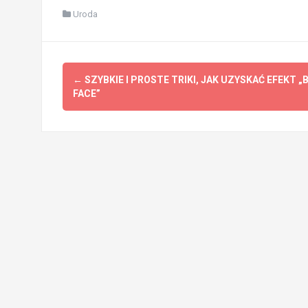
Uroda
Post
←
SZYBKIE I PROSTE TRIKI, JAK UZYSKAĆ EFEKT „
navigation
FACE”