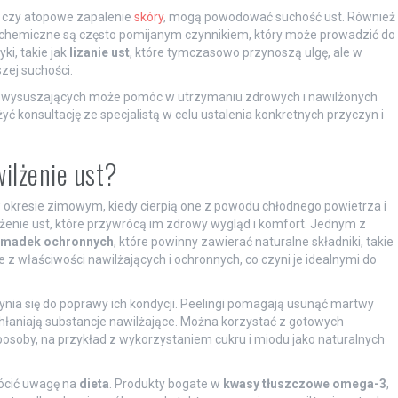
ca czy atopowe zapalenie
skóry
, mogą powodować suchość ust. Również
i chemiczne są często pomijanym czynnikiem, który może prowadzić do
i, takie jak
lizanie ust
, które tymczasowo przynoszą ulgę, ale w
zej suchości.
w wysuszających może pomóc w utrzymaniu zdrowych i nawilżonych
 konsultację ze specjalistą w celu ustalenia konkretnych przyczyn i
ilżenie ust?
 okresie zimowym, kiedy cierpią one z powodu chłodnego powietrza i
lżenie ust, które przywrócą im zdrowy wygląd i komfort. Jednym z
omadek ochronnych
, które powinny zawierać naturalne składniki, takie
ne z właściwości nawilżających i ochronnych, co czyni je idealnymi do
nia się do poprawy ich kondycji. Peelingi pomagają usunąć martwy
 wchłaniają substancje nawilżające. Można korzystać z gotowych
osoby, na przykład z wykorzystaniem cukru i miodu jako naturalnych
rócić uwagę na
dieta
. Produkty bogate w
kwasy tłuszczowe omega-3
,