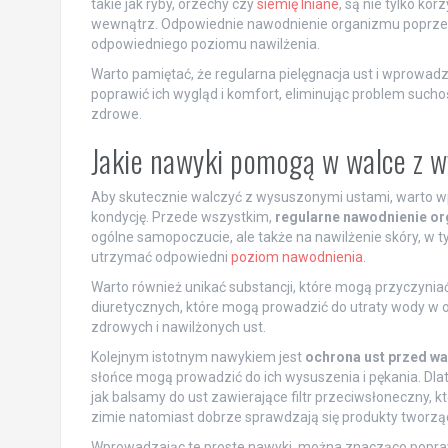
takie jak ryby, orzechy czy
siemię lniane
, są nie tylko ko
wewnątrz. Odpowiednie nawodnienie organizmu poprzez
odpowiedniego poziomu nawilżenia.
Warto pamiętać, że regularna pielęgnacja ust i wprow
poprawić ich wygląd i komfort, eliminując problem suchośc
zdrowe.
Jakie nawyki pomogą w walce z 
Aby skutecznie walczyć z wysuszonymi ustami, warto w
kondycję. Przede wszystkim,
regularne nawodnienie o
ogólne samopoczucie, ale także na nawilżenie skóry, w tym
utrzymać odpowiedni
poziom nawodnienia
.
Warto również unikać substancji, które mogą przyczynia
diuretycznych, które mogą prowadzić do utraty wody w 
zdrowych i nawilżonych ust.
Kolejnym istotnym nawykiem jest
ochrona ust przed w
słońce mogą prowadzić do ich wysuszenia i pękania. Dl
jak balsamy do ust zawierające filtr przeciwsłoneczny,
zimie natomiast dobrze sprawdzają się produkty tworzą
Wprowadzając te proste nawyki, można znacząco popraw