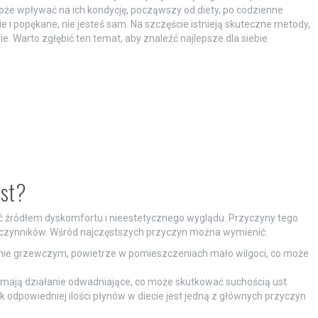
oże wpływać na ich kondycję, począwszy od diety, po codzienne
ie i popękane, nie jesteś sam. Na szczęście istnieją skuteczne metody,
. Warto zgłębić ten temat, aby znaleźć najlepsze dla siebie
ust?
 źródłem dyskomfortu i nieestetycznego wyglądu. Przyczyny tego
ku czynników. Wśród najczęstszych przyczyn można wymienić:
ie grzewczym, powietrze w pomieszczeniach mało wilgoci, co może
 mają działanie odwadniające, co może skutkować suchością ust.
k odpowiedniej ilości płynów w diecie jest jedną z głównych przyczyn