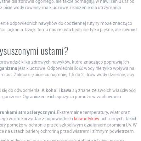
rzystne dla zdrowia ogólnego, ale także pomagają w nawilżeniu ust od
 picie wody również ma kluczowe znaczenie dla utrzymania
adzenie odpowiednich nawyków do codziennej rutyny może znacząco
i i pękania. Dzięki temu nasze usta będą nie tylko piękne, ale również
wysuszonymi ustami?
prowadzić kilka zdrowych nawyków, które znacząco poprawią ich
rganizmu
jest kluczowe. Odpowiednia ilość wody nie tylko wpływa na
 ust. Zaleca się picie co najmniej 1,5 do 2 litrów wody dziennie, aby
ć się do odwodnienia.
Alkohol i kawa
są znane ze swoich właściwości
organizmie. Ograniczenie ich spożycia pomoże w zachowaniu
arunkami atmosferycznymi
. Ekstremalne temperatury, wiatr oraz
atego warto korzystać z odpowiednich
kosmetyków
ochronnych, takich
 który pomoże w ochronie przed szkodliwym działaniem promieni UV. W
ce na ustach barierę ochronną przed wiatrem i zimnym powietrzem.
ić kondycję ust oraz zminimalizować problem ich wysuszania.