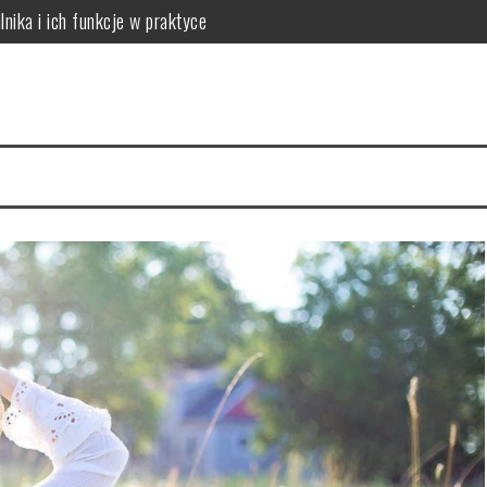
lnika i ich funkcje w praktyce
 do potrzeb skóry
óry i skuteczna rutyna anti-aging
acji na 4 tygodnie
a cerę i jak to naprawić
ów: który wybrać dla dużych rodzin?