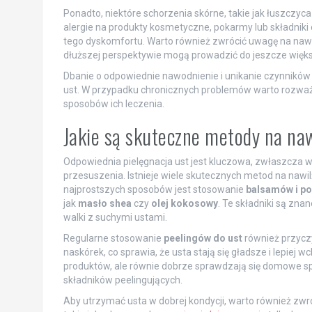
Ponadto, niektóre schorzenia skórne, takie jak łuszczy
alergie na produkty kosmetyczne, pokarmy lub składnik
tego dyskomfortu. Warto również zwrócić uwagę na nawyk
dłuższej perspektywie mogą prowadzić do jeszcze więks
Dbanie o odpowiednie nawodnienie i unikanie czynnikó
ust. W przypadku chronicznych problemów warto rozważyć
sposobów ich leczenia.
Jakie są skuteczne metody na naw
Odpowiednia pielęgnacja ust jest kluczowa, zwłaszcza w
przesuszenia. Istnieje wiele skutecznych metod na nawi
najprostszych sposobów jest stosowanie
balsamów i p
jak
masło shea
czy
olej kokosowy
. Te składniki są zna
walki z suchymi ustami.
Regularne stosowanie
peelingów do ust
również przyczy
naskórek, co sprawia, że usta stają się gładsze i lepiej
produktów, ale równie dobrze sprawdzają się domowe sp
składników peelingujących.
Aby utrzymać usta w dobrej kondycji, warto również zw