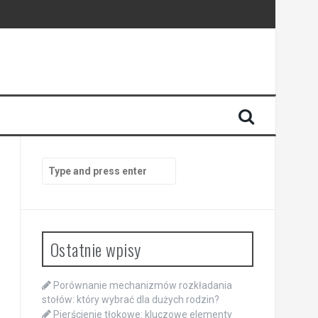
Search
for:
Ostatnie wpisy
Porównanie mechanizmów rozkładania
stołów: który wybrać dla dużych rodzin?
Pierścienie tłokowe: kluczowe elementy