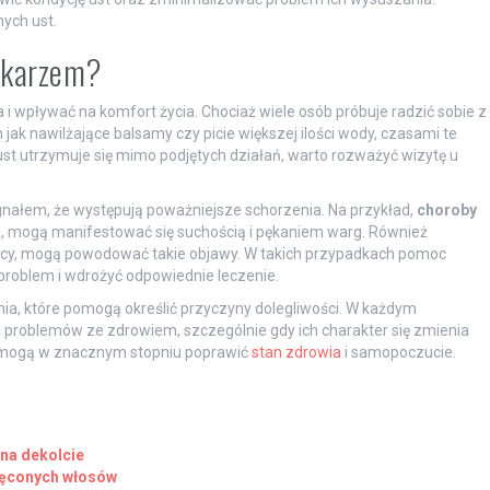
nych ust.
lekarzem?
 i wpływać na komfort życia. Chociaż wiele osób próbuje radzić sobie z
 nawilżające balsamy czy picie większej ilości wody, czasami te
ust utrzymuje się mimo podjętych działań, warto rozważyć wizytę u
nałem, że występują poważniejsze schorzenia. Na przykład,
choroby
ca, mogą manifestować się suchością i pękaniem warg. Również
czycy, mogą powodować takie objawy. W takich przypadkach pomoc
 problem i wdrożyć odpowiednie leczenie.
ia, które pomogą określić przyczyny dolegliwości. W każdym
h problemów ze zdrowiem, szczególnie gdy ich charakter się zmienia
a mogą w znacznym stopniu poprawić
stan zdrowia
i samopoczucie.
na dekolcie
kręconych włosów