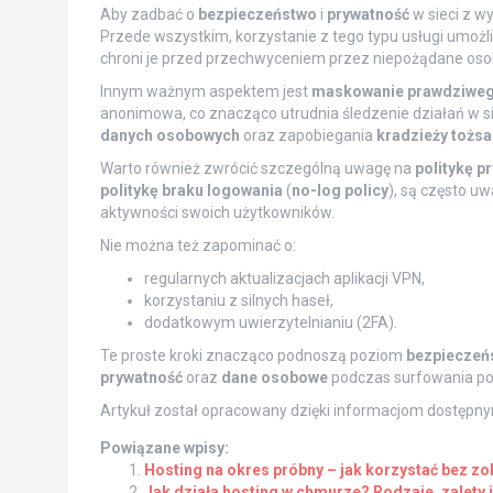
Aby zadbać o
bezpieczeństwo
i
prywatność
w sieci z 
Przede wszystkim, korzystanie z tego typu usługi umożl
chroni je przed przechwyceniem przez niepożądane osoby
Innym ważnym aspektem jest
maskowanie prawdziweg
anonimowa, co znacząco utrudnia śledzenie działań w s
danych osobowych
oraz zapobiegania
kradzieży tożs
Warto również zwrócić szczególną uwagę na
politykę p
politykę braku logowania
(
no-log policy
), są często u
aktywności swoich użytkowników.
Nie można też zapominać o:
regularnych aktualizacjach aplikacji VPN,
korzystaniu z silnych haseł,
dodatkowym uwierzytelnianiu (2FA).
Te proste kroki znacząco podnoszą poziom
bezpieczeń
prywatność
oraz
dane osobowe
podczas surfowania po 
Artykuł został opracowany dzięki informacjom dostępn
Powiązane wpisy:
Hosting na okres próbny – jak korzystać bez z
Jak działa hosting w chmurze? Rodzaje, zalety 