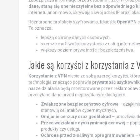
dane, staną się one nieczytelne bez odpowiedniego kl
internetu anonimowo, ukrywając swój adres IP oraz lokali
Różnorodne protokoły szyfrowania, takie jak
OpenVPN
c
To oznacza:
lepszą ochronę danych osobowych,
szersze możliwości korzystania z usług interneto
większy poziom prywatności i bezpieczeństwa.
Jakie są korzyści z korzystania z
Korzystanie z VPN
niesie ze sobą szereg korzyści, któ
technologia znacząco poprawia
prywatność użytkowni
nasze działania będą monitorowane przez reklamodaw
przesyłane dane przed niepożądanym dostępem.
Zwiększone bezpieczeństwo cyfrowe
– dzięki n
stanowią cel ataków cybernetycznych,
Omijanie cenzury oraz geoblokad
– umożliwia do
Przeciwdziałanie dyskryminacji cenowej
– poprz
produkty czy usługi,
Ochrona przed złośliwym oprogramowaniem
– 