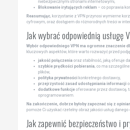
niebezpiecznymi stronami internetowymi,
Blokowanie irytujących reklam
– co poprawia kom
Reasumując
, korzystanie z VPN przynosi wymierne kor
cyfrowym, oraz dostępem do różnorodnych treści w inter
Jak wybrać odpowiednią usługę 
Wybór odpowiedniego VPN ma ogromne znaczenie dla 
kluczowych aspektów, które warto rozważyć przed podję
jakość połączenia
oraz stabilność, jaką oferuje 
szybkie prędkości pobierania
, co ma szczególne
plików,
polityka prywatności
konkretnego dostawcy,
przejrzystość zasad udostępniania informacji
o
dodatkowe funkcje
oferowane przez dostawcę, ta
oprogramowaniem.
Na zakończenie, dobrze byłoby zapoznać się z opini
pomoże Ci uzyskać rzetelny obraz jakości usług danego 
Jak zapewnić bezpieczeństwo i pr