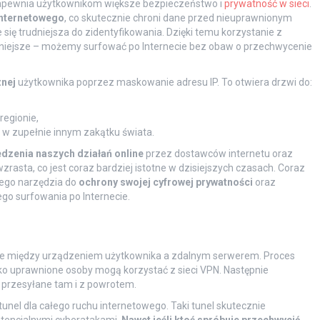
re zapewnia użytkownikom większe bezpieczeństwo i
prywatność w sieci
.
internetowego
, co skutecznie chroni dane przed nieuprawnionym
się trudniejsza do zidentyfikowania. Dzięki temu korzystanie z
czniejsze – możemy surfować po Internecie bez obaw o przechwycenie
znej
użytkownika poprzez maskowanie adresu IP. To otwiera drzwi do:
regionie,
ę w zupełnie innym zakątku świata.
edzenia naszych działań online
przez dostawców internetu oraz
asta, co jest coraz bardziej istotne w dzisiejszych czasach. Coraz
nego narzędzia do
ochrony swojej cyfrowej prywatności
oraz
o surfowania po Internecie.
nie między urządzeniem użytkownika a zdalnym serwerem. Proces
ylko uprawnione osoby mogą korzystać z sieci VPN. Następnie
 przesyłane tam i z powrotem.
nel dla całego ruchu internetowego. Taki tunel skutecznie
otencjalnymi cyberatakami.
Nawet jeśli ktoś spróbuje przechwycić