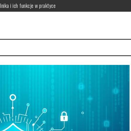
lnika i ich funkcje w praktyce
 do potrzeb skóry
óry i skuteczna rutyna anti-aging
acji na 4 tygodnie
a cerę i jak to naprawić
ów: który wybrać dla dużych rodzin?