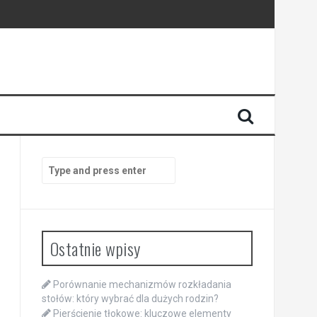
Search
for:
Ostatnie wpisy
Porównanie mechanizmów rozkładania
stołów: który wybrać dla dużych rodzin?
Pierścienie tłokowe: kluczowe elementy