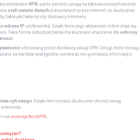
wykorzystaniem
VPN
, warto zwrócić uwagę na kilka kluczowych kwestii.
iwia
szyfrowanie danych
przesyłanych przez internet, co skutecznie
, takie jak hakerzy czy dostawcy internetu.
o adresu IP
użytkownika. Dzięki temu jego aktywność online staje się
ieci. Taka forma zabezpieczenia ma kluczowe znaczenie dla
ochrony
amości
.
rywatności
oferowaną przez dostawcę usługi VPN. Usługi, które stosują
ważane za bardziej wiarygodne, ponieważ nie gromadzą informacji o
stwa cyfrowego
. Dzięki nim możesz skutecznie chronić swoją
internecie.
ym na
recenzja NordVPN
.
obowiązań?
i wybór dostawcy