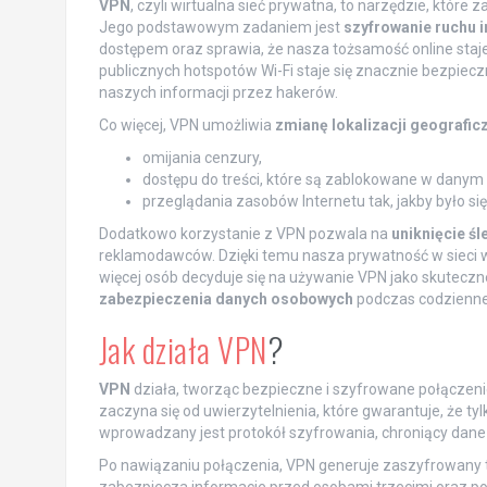
VPN
, czyli wirtualna sieć prywatna, to narzędzie, któ
Jego podstawowym zadaniem jest
szyfrowanie ruchu 
dostępem oraz sprawia, że nasza tożsamość online staje 
publicznych hotspotów Wi-Fi staje się znacznie bezpie
naszych informacji przez hakerów.
Co więcej, VPN umożliwia
zmianę lokalizacji geografic
omijania cenzury,
dostępu do treści, które są zablokowane w danym 
przeglądania zasobów Internetu tak, jakby było si
Dodatkowo korzystanie z VPN pozwala na
uniknięcie śl
reklamodawców. Dzięki temu nasza prywatność w sieci wzr
więcej osób decyduje się na używanie VPN jako skutecz
zabezpieczenia danych osobowych
podczas codzienneg
Jak działa VPN
?
VPN
działa, tworząc bezpieczne i szyfrowane połącze
zaczyna się od uwierzytelnienia, które gwarantuje, że t
wprowadzany jest protokół szyfrowania, chroniący dane
Po nawiązaniu połączenia, VPN generuje zaszyfrowany tu
zabezpiecza informacje przed osobami trzecimi oraz p