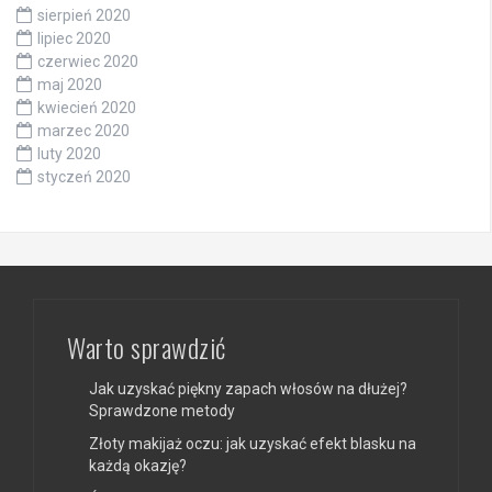
sierpień 2020
lipiec 2020
czerwiec 2020
maj 2020
kwiecień 2020
marzec 2020
luty 2020
styczeń 2020
Warto sprawdzić
Jak uzyskać piękny zapach włosów na dłużej?
Sprawdzone metody
Złoty makijaż oczu: jak uzyskać efekt blasku na
każdą okazję?