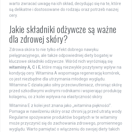
warto zwracać uwagę na ich skład, decydując się na te, które
są delikatne i dostosowane do rodzaju oraz potrzeb naszej
cery.
Jakie składniki odżywcze są ważne
dla zdrowej skóry?
Zdrowa skóra to nie tylko efekt dobrego nawyku
pielęgnacyjnego, ale także odpowiedniej diety bogatej w
kluczowe składniki odżywcze. Wśród nich wyróżniają się
witaminy A, C i E
, które mają niezwykle pozytywny wpływ na
kondycję cery. Witamina A wspomaga regenerację komórek,
co jest niezbędne dla utrzymania młodego wyglądu.
Witamina C działa jako silny przeciwutleniacz, chroniąc skórę
przed szkodliwymi wolnymi rodnikami i wspierając produkcję
kolagenu, co z kolei wpływa na elastyczność skóry.
Witamina E z kolei jest znana jako „witamina piękności”.
Pomaga w nawilżeniu skóry oraz chroni ją przed utratą wody.
Regularne spożywanie produktów bogatych w te witaminy
może przyczynić się do zachowania zdrowego, promiennego
wyglądu. Warto pamiętać o włączeniu do swojej diety takich