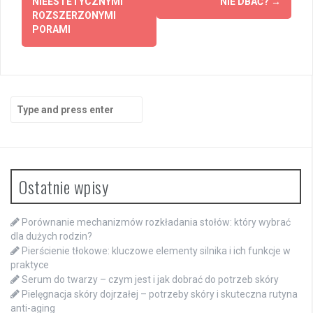
NIEESTETYCZNYMI
NIE DBAĆ?
→
ROZSZERZONYMI
PORAMI
Search
for:
Ostatnie wpisy
Porównanie mechanizmów rozkładania stołów: który wybrać
dla dużych rodzin?
Pierścienie tłokowe: kluczowe elementy silnika i ich funkcje w
praktyce
Serum do twarzy – czym jest i jak dobrać do potrzeb skóry
Pielęgnacja skóry dojrzałej – potrzeby skóry i skuteczna rutyna
anti-aging