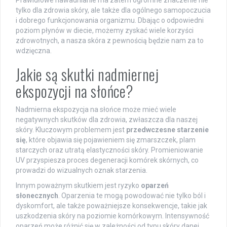
tylko dla zdrowia skóry, ale także dla ogólnego samopoczucia
i dobrego funkcjonowania organizmu. Dbając o odpowiedni
poziom płynów w diecie, możemy zyskać wiele korzyści
zdrowotnych, a nasza skóra z pewnością będzie nam za to
wdzięczna.
Jakie są skutki nadmiernej
ekspozycji na słońce?
Nadmierna ekspozycja na słońce może mieć wiele
negatywnych skutków dla zdrowia, zwłaszcza dla naszej
skóry. Kluczowym problemem jest
przedwczesne starzenie
się
, które objawia się pojawieniem się zmarszczek, plam
starczych oraz utratą elastyczności skóry. Promieniowanie
UV przyspiesza proces degeneracji komórek skórnych, co
prowadzi do wizualnych oznak starzenia.
Innym poważnym skutkiem jest ryzyko
oparzeń
słonecznych
. Oparzenia te mogą powodować nie tylko ból i
dyskomfort, ale także poważniejsze konsekwencje, takie jak
uszkodzenia skóry na poziomie komórkowym. Intensywność
oparzeń może różnić się w zależności od typu skóry danej