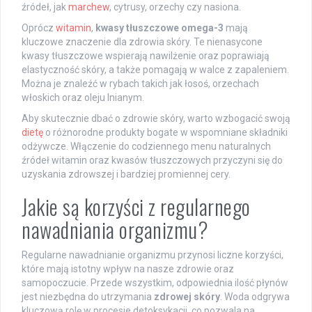
źródeł, jak
marchew
, cytrusy, orzechy czy nasiona.
Oprócz
witamin
,
kwasy tłuszczowe omega-3
mają
kluczowe znaczenie dla zdrowia skóry. Te nienasycone
kwasy tłuszczowe wspierają nawilżenie oraz poprawiają
elastyczność skóry, a także pomagają w walce z zapaleniem.
Można je znaleźć w rybach takich jak łosoś, orzechach
włoskich oraz oleju lnianym.
Aby skutecznie dbać o zdrowie skóry, warto wzbogacić swoją
dietę
o różnorodne produkty bogate w wspomniane składniki
odżywcze. Włączenie do codziennego menu naturalnych
źródeł witamin oraz kwasów tłuszczowych przyczyni się do
uzyskania zdrowszej i bardziej promiennej cery.
Jakie są korzyści z regularnego
nawadniania organizmu?
Regularne nawadnianie organizmu przynosi liczne korzyści,
które mają istotny wpływ na nasze zdrowie oraz
samopoczucie. Przede wszystkim, odpowiednia ilość płynów
jest niezbędna do utrzymania
zdrowej skóry
. Woda odgrywa
kluczową rolę w procesie detoksykacji, co pozwala na