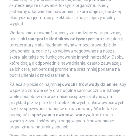
skuteczniejsze usuwanie toksyn z organizmu. Kiedy
jesteśmy odpowiednio nawodnieni, skóra staje się bardziej
elastyczna i jędrna, co przekłada się na jej lepszy ogólny
wygląd.
Woda wspiera również procesy zachodzące w organizmie,
takie jak
transport składników odżywczych
oraz regulację
temperatury ciała. Niedobór płynów może prowadzić do
odwodnienia, co nie tylko wpływa negatywnie na naszą
skórę, ale także na funkcjonowanie innych narządów. Osoby,
które dbają o odpowiednie nawadnianie, często zauważają,
że ich cera jest bardziej promienna oraz mniej podatna na
podrażnienia i oznaki starzenia.
Zaleca się picie co najmniej
dwóch litrów wody dziennie
, aby
wspierać zdrowie cery oraz ogólne samopoczucie. Istnieje
wiele sposobów na urozmaicenie spożycia płynów, na
przykład przez picie herbatek ziołowych, soków owocowych
czy też spożywanie napojów na bazie wody. Warto także
pamiętać o
spożywaniu owoców i warzyw
, które mają
wysoką zawartość wody i mogą wspierać nawadnianie
organizmu w naturalny sposób.
Prawidłowe nawadnianie ma zatem ogromne znaczenie nie