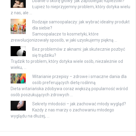
Dbanie o skórę głowy: jak zapobiegać łupieżowi?
Łupież to nieprzyjemny problem, który dotyka wielu
z nas, ale …
Rodzaje samoopalaczy: jak wybrać idealny produkt
dla siebie?
Samoopalacze to kosmetyki, które
zrewolucjonizowały sposób, w jaki uzyskujemy piękną …
Bez problemów z aknami: jak skutecznie pozbyć
się trądziku?
Trądzik to problem, który dotyka wiele osób, niezależnie od
wieku, …
Witarianie przepisy – zdrowe i smaczne dania dla
osób preferujących dietę roślinną
Dieta witariańska zdobywa coraz większą popularność wśród
osób poszukujących zdrowych …
Sekrety młodości – jak zachować młody wygląd?
Każdy z nas marzy o zachowaniu młodego
wyglądu na dłużej, …