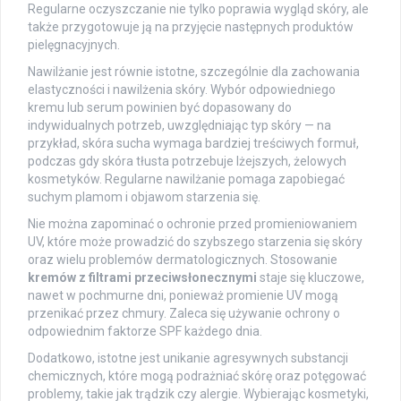
Regularne oczyszczanie nie tylko poprawia wygląd skóry, ale
także przygotowuje ją na przyjęcie następnych produktów
pielęgnacyjnych.
Nawilżanie jest równie istotne, szczególnie dla zachowania
elastyczności i nawilżenia skóry. Wybór odpowiedniego
kremu lub serum powinien być dopasowany do
indywidualnych potrzeb, uwzględniając typ skóry — na
przykład, skóra sucha wymaga bardziej treściwych formuł,
podczas gdy skóra tłusta potrzebuje lżejszych, żelowych
kosmetyków. Regularne nawilżanie pomaga zapobiegać
suchym plamom i objawom starzenia się.
Nie można zapominać o ochronie przed promieniowaniem
UV, które może prowadzić do szybszego starzenia się skóry
oraz wielu problemów dermatologicznych. Stosowanie
kremów z filtrami przeciwsłonecznymi
staje się kluczowe,
nawet w pochmurne dni, ponieważ promienie UV mogą
przenikać przez chmury. Zaleca się używanie ochrony o
odpowiednim faktorze SPF każdego dnia.
Dodatkowo, istotne jest unikanie agresywnych substancji
chemicznych, które mogą podrażniać skórę oraz potęgować
problemy, takie jak trądzik czy alergie. Wybierając kosmetyki,