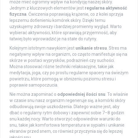
może mieć ogromny wpływ na kondycję naszej skóry.
Jednym z kluczowych elementów jest
regularna aktywność
fizyczna
. Ćwiczenia poprawiają krążenie, co z kolei sprzyja
lepszemu dotlenieniu komórek skóry. Dzięki temu
uzyskujemy zdrowszy i bardziej promienny wygląd. Warto
wybierać aktywności, które sprawiają przyjemność, aby
łatwiej było wprowadzić je na stałe do rutyny.
Kolejnym istotnym nawykiem jest
unikanie stresu
. Stres ma
negatywny wpływ na organizm, co często manifestuje się na
skórze w postaci wyprysków, podrażnień czy suchości.
Można stosować różne techniki relaksacyjne, takie jak
medytacja, joga, czy po prostu regularne spacery na świeżym
powietrzu, które pomogą w obniżeniu poziomu stresu i
poprawie samopoczucia.
Nie można zapominać o
odpowiedniej ilości snu
. To właśnie
w czasie snu nasz organizm regeneruje się, a komórki skóry
odbudowują swoje uszkodzenia. Dlatego ważne jest, aby
dbać o regularny rytm dobowy i zapewnić sobie 7–8 godzin
snu każdej nocy. Warto stworzyć odpowiednie warunki do
snu, takie jak komfortowa temperatura w sypialni i unikanie
ekranów przed snem, co również przyczynia się do lepszej
jakości snu.