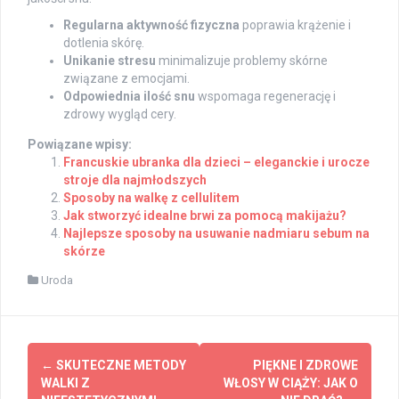
Regularna aktywność fizyczna
poprawia krążenie i
dotlenia skórę.
Unikanie stresu
minimalizuje problemy skórne
związane z emocjami.
Odpowiednia ilość snu
wspomaga regenerację i
zdrowy wygląd cery.
Powiązane wpisy:
Francuskie ubranka dla dzieci – eleganckie i urocze
stroje dla najmłodszych
Sposoby na walkę z cellulitem
Jak stworzyć idealne brwi za pomocą makijażu?
Najlepsze sposoby na usuwanie nadmiaru sebum na
skórze
Uroda
Post
←
SKUTECZNE METODY
PIĘKNE I ZDROWE
navigation
WALKI Z
WŁOSY W CIĄŻY: JAK O