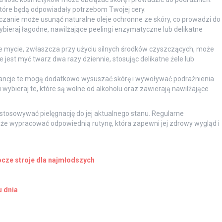
 które będą odpowiadały potrzebom Twojej cery.
zanie może usunąć naturalne oleje ochronne ze skóry, co prowadzi do
bieraj łagodne, nawilżające peelingi enzymatyczne lub delikatne
te mycie, zwłaszcza przy użyciu silnych środków czyszczących, może
e jest myć twarz dwa razy dziennie, stosując delikatne żele lub
tancje te mogą dodatkowo wysuszać skórę i wywoływać podrażnienia.
wybieraj te, które są wolne od alkoholu oraz zawierają nawilżające
dostosowywać pielęgnację do jej aktualnego stanu. Regularne
e wypracować odpowiednią rutynę, która zapewni jej zdrowy wygląd i
rocze stroje dla najmłodszych
u dnia