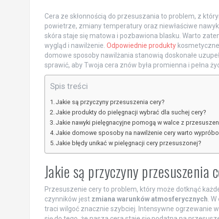
Cera ze skłonnością do przesuszania to problem, z któ
powietrze, zmiany temperatury oraz niewłaściwe nawyki
skóra staje się matowa i pozbawiona blasku. Warto zat
wygląd i nawilżenie.
Odpowiednie produkty
kosmetyczne 
domowe sposoby nawilżania stanowią doskonałe uzupełnie
sprawić, aby Twoja cera znów była promienna i pełna życ
Spis treści
Jakie są przyczyny przesuszenia cery?
Jakie produkty do pielęgnacji wybrać dla suchej cery?
Jakie nawyki pielęgnacyjne pomogą w walce z przesusze
Jakie domowe sposoby na nawilżenie cery warto wyprób
Jakie błędy unikać w pielęgnacji cery przesuszonej?
Jakie są przyczyny przesuszenia 
Przesuszenie cery to problem, który może dotknąć każd
czynników jest
zmiana warunków atmosferycznych
. W
traci wilgoć znacznie szybciej. Intensywne ogrzewanie
się do tego, że nasza cera staje się podatna na przesusz