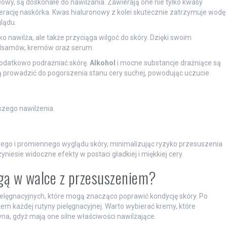
ałowy, są doskonałe do nawilżania. Zawierają one nie tylko kwasy
nerację naskórka. Kwas hialuronowy z kolei skutecznie zatrzymuje wodę
lądu.
ko nawilża, ale także przyciąga wilgoć do skóry. Dzięki swoim
balsamów, kremów oraz serum.
dodatkowo podrażniać skórę.
Alkohol
i mocne substancje drażniące są
prowadzić do pogorszenia stanu cery suchej, powodując uczucie
zego nawilżenia.
o i promiennego wyglądu skóry, minimalizując ryzyko przesuszenia
niesie widoczne efekty w postaci gładkiej i miękkiej cery.
gą w walce z przesuszeniem?
elęgnacyjnych, które mogą znacząco poprawić kondycję skóry. Po
m każdej rutyny pielęgnacyjnej. Warto wybierać kremy, które
ryna, gdyż mają one silne właściwości nawilżające.