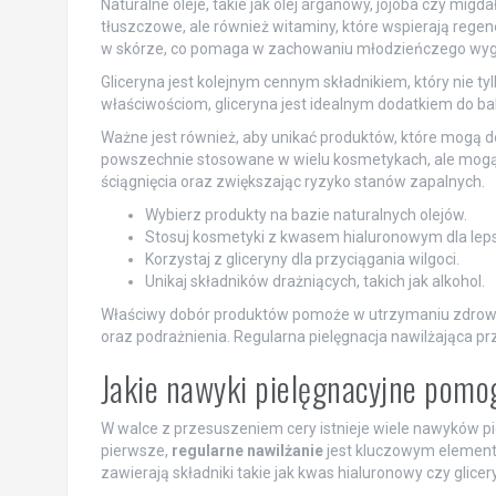
Naturalne oleje, takie jak olej arganowy, jojoba czy migd
tłuszczowe, ale również witaminy, które wspierają rege
w skórze, co pomaga w zachowaniu młodzieńczego wyg
Gliceryna jest kolejnym cennym składnikiem, który nie tyl
właściwościom, gliceryna jest idealnym dodatkiem do 
Ważne jest również, aby unikać produktów, które mogą 
powszechnie stosowane w wielu kosmetykach, ale mogą 
ściągnięcia oraz zwiększając ryzyko stanów zapalnych.
Wybierz produkty na bazie naturalnych olejów.
Stosuj kosmetyki z kwasem hialuronowym dla leps
Korzystaj z gliceryny dla przyciągania wilgoci.
Unikaj składników drażniących, takich jak alkohol.
Właściwy dobór produktów pomoże w utrzymaniu zdroweg
oraz podrażnienia. Regularna pielęgnacja nawilżająca przy
Jakie nawyki pielęgnacyjne pomo
W walce z przesuszeniem cery istnieje wiele nawyków pi
pierwsze,
regularne nawilżanie
jest kluczowym elemente
zawierają składniki takie jak kwas hialuronowy czy glice