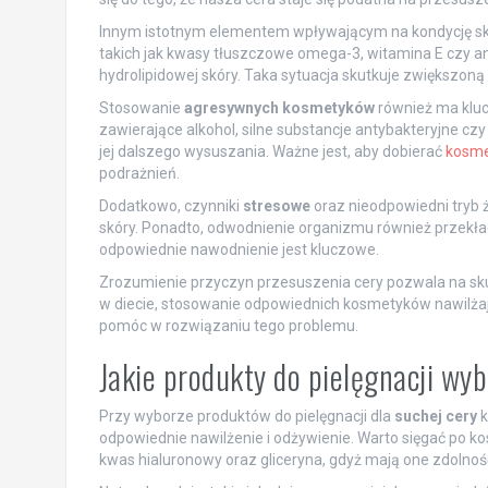
Innym istotnym elementem wpływającym na kondycję sk
takich jak kwasy tłuszczowe omega-3, witamina E czy an
hydrolipidowej skóry. Taka sytuacja skutkuje zwiększoną
Stosowanie
agresywnych kosmetyków
również ma kluc
zawierające alkohol, silne substancje antybakteryjne c
jej dalszego wysuszania. Ważne jest, aby dobierać
kosme
podrażnień.
Dodatkowo, czynniki
stresowe
oraz nieodpowiedni tryb ż
skóry. Ponadto, odwodnienie organizmu również przekład
odpowiednie nawodnienie jest kluczowe.
Zrozumienie przyczyn przesuszenia cery pozwala na sku
w diecie, stosowanie odpowiednich kosmetyków nawilżaj
pomóc w rozwiązaniu tego problemu.
Jakie produkty do pielęgnacji wyb
Przy wyborze produktów do pielęgnacji dla
suchej cery
k
odpowiednie nawilżenie i odżywienie. Warto sięgać po kos
kwas hialuronowy oraz gliceryna, gdyż mają one zdolność 