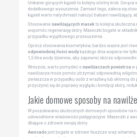
Unikanie gorących kąpieli to kolejny istotny krok. Gorąc
dodatkowego wysuszenia. Zamiast tego, zaleca się stosow
kąpieli warto natychmiast nałożyć balsam nawilżający, a
Stosowanie
nawilżających masek
to kolejna skuteczna 
wspomóc regenerację skóry. Maseczki bogate w składniki
przypadku wyjątkowego przesuszenia.
Oprócz stosowania kosmetyków, bardzo ważne jest równ
odpowiedniej ilości wody
każdego dnia wspiera nie tylko
1,5 litra wody dziennie, aby zapewnić skórze odpowiedn
Wreszcie, warto pomyśleć o
nawilżaczach powietrza
w p
nawilżacza może pomóc utrzymać odpowiednią wilgotność 
zwłaszcza w przypadku osób z wrażliwą lub skłonną do
przyczynić się do poprawy wyglądu i kondycji skóry, red
Jakie domowe sposoby na nawilż
W poszukiwaniu skutecznych domowych sposobów na nawil
udowodnione właściwości pielęgnacyjne. Maseczki z awo
dbające o zdrowie swojej skóry.
Awocado
jest bogate w zdrowe tłuszcze oraz witaminy, 