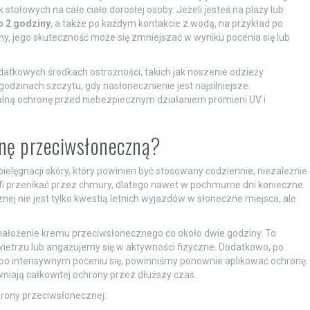
 stołowych na całe ciało dorosłej osoby. Jeżeli jesteś na plaży lub
o 2 godziny
, a także po każdym kontakcie z wodą, na przykład po
rny, jego skuteczność może się zmniejszać w wyniku pocenia się lub
odatkowych środkach ostrożności, takich jak noszenie odzieży
dzinach szczytu, gdy nasłonecznienie jest najsilniejsze.
lną ochronę przed niebezpiecznym działaniem promieni UV i
onę przeciwsłoneczną?
ęgnacji skóry, który powinien być stosowany codziennie, niezależnie
fi przenikać przez chmury, dlatego nawet w pochmurne dni konieczne
znej nie jest tylko kwestią letnich wyjazdów w słoneczne miejsca, ale
nałożenie kremu przeciwsłonecznego co około dwie godziny. To
ietrzu lub angażujemy się w aktywności fizyczne. Dodatkowo, po
 po intensywnym poceniu się, powinniśmy ponownie aplikować ochronę.
iają całkowitej ochrony przez dłuższy czas.
rony przeciwsłonecznej: