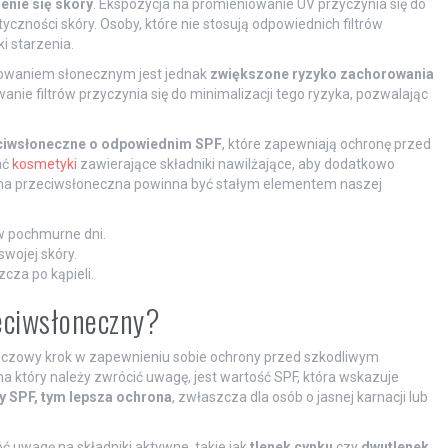
enie się skóry
. Ekspozycja na promieniowanie UV przyczynia się do
zności skóry. Osoby, które nie stosują odpowiednich filtrów
i starzenia.
owaniem słonecznym jest jednak
zwiększone ryzyko zachorowania
anie filtrów przyczynia się do minimalizacji tego ryzyka, pozwalając
zeciwsłoneczne o odpowiednim SPF
, które zapewniają ochronę przed
ać
kosmetyki
zawierające składniki nawilżające, aby dodatkowo
hrona przeciwsłoneczna powinna być stałym elementem naszej
 w pochmurne dni.
wojej skóry.
zcza po kąpieli.
eciwsłoneczny?
uczowy krok w zapewnieniu sobie ochrony przed szkodliwym
 który należy zwrócić uwagę, jest wartość SPF, która wskazuje
y SPF, tym lepsza ochrona
, zwłaszcza dla osób o jasnej karnacji lub
 uwagę na składniki aktywne, takie jak
tlenek cynku
czy
dwutlenek