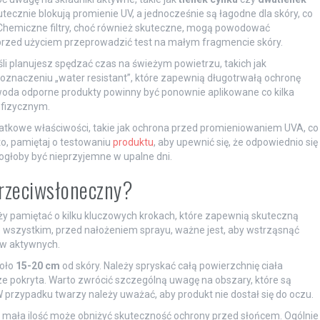
kutecznie blokują promienie UV, a jednocześnie są łagodne dla skóry, co
. Chemiczne filtry, choć również skuteczne, mogą powodować
 przed użyciem przeprowadzić test na małym fragmencie skóry.
śli planujesz spędzać czas na świeżym powietrzu, takich jak
 oznaczeniu „water resistant”, które zapewnią długotrwałą ochronę
woda odporne produkty powinny być ponownie aplikowane co kilka
 fizycznym.
atkowe właściwości, takie jak ochrona przed promieniowaniem UVA, co
to, pamiętaj o testowaniu
produktu
, aby upewnić się, że odpowiednio się
mogłoby być nieprzyjemne w upalne dni.
przeciwsłoneczny?
y pamiętać o kilku kluczowych krokach, które zapewnią skuteczną
wszystkim, przed nałożeniem sprayu, ważne jest, aby wstrząsnąć
ów aktywnych.
koło
15-20 cm
od skóry. Należy spryskać całą powierzchnię ciała
ze pokryta. Warto zwrócić szczególną uwagę na obszary, które są
W przypadku twarzy należy uważać, aby produkt nie dostał się do oczu.
t mała ilość może obniżyć skuteczność ochrony przed słońcem. Ogólnie