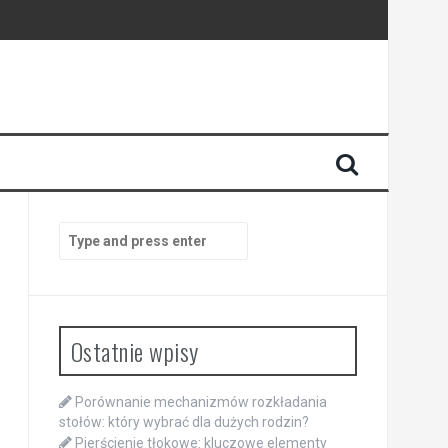
Search
for:
Ostatnie wpisy
Porównanie mechanizmów rozkładania
stołów: który wybrać dla dużych rodzin?
Pierścienie tłokowe: kluczowe elementy