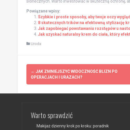
słonecznych. Warto inwestować w skuteczną ochronę, ab
Powiązane wpisy:
Szybkie i proste sposoby, aby twoje oczy wyglą
8 skutecznych trików na efektowną stylizację k
Jak zapobiegać powstawaniu rozstępów u nasto
Jak uzyskać naturalny krem do ciała, który efek
Uroda
Post
←
JAK ZMNIEJSZYĆ WIDOCZNOŚĆ BLIZN PO
navigation
OPERACJACH I URAZACH?
Warto sprawdzić
Makijaż dzienny krok po kroku: poradnik