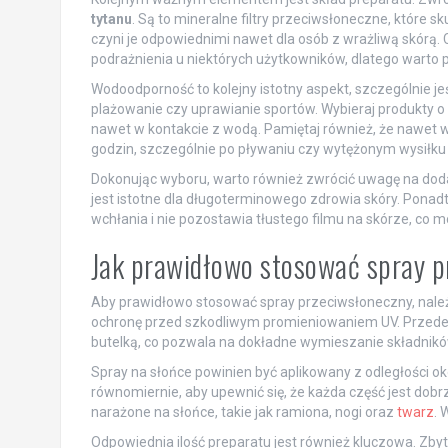
tytanu
. Są to mineralne filtry przeciwsłoneczne, które s
czyni je odpowiednimi nawet dla osób z wrażliwą skórą
podrażnienia u niektórych użytkowników, dlatego warto
Wodoodporność to kolejny istotny aspekt, szczególnie je
plażowanie czy uprawianie sportów. Wybieraj produkty o
nawet w kontakcie z wodą. Pamiętaj również, że nawet 
godzin, szczególnie po pływaniu czy wytężonym wysiłku
Dokonując wyboru, warto również zwrócić uwagę na dod
jest istotne dla długoterminowego zdrowia skóry. Ponad
wchłania i nie pozostawia tłustego filmu na skórze, co 
Jak prawidłowo stosować spray 
Aby prawidłowo stosować spray przeciwsłoneczny, należ
ochronę przed szkodliwym promieniowaniem UV. Przede 
butelką, co pozwala na dokładne wymieszanie składnik
Spray na słońce powinien być aplikowany z odległości o
równomiernie, aby upewnić się, że każda część jest dobr
narażone na słońce, takie jak ramiona, nogi oraz
twarz
. 
Odpowiednia ilość preparatu jest również kluczowa. Zby