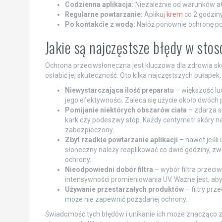
Codzienna aplikacja:
Niezależnie od warunków atm
Regularne powtarzanie:
Aplikuj
krem
co 2 godziny
Po kontakcie z wodą:
Nałóż ponownie ochronę po 
Jakie są najczęstsze błędy w sto
Ochrona przeciwsłoneczna jest kluczowa dla zdrowia skó
osłabić jej skuteczność. Oto kilka najczęstszych pułape
Niewystarczająca ilość preparatu
– większość lu
jego efektywności. Zaleca się użycie około dwóch 
Pomijanie niektórych obszarów ciała
– zdarza si
kark czy podeszwy stóp. Każdy centymetr skóry n
zabezpieczony.
Zbyt rzadkie powtarzanie aplikacji
– nawet jeśli 
słoneczny należy reaplikować co dwie godziny, zw
ochrony.
Nieodpowiedni dobór filtra
– wybór filtra przec
intensywności promieniowania UV. Ważne jest, ab
Używanie przestarzałych produktów
– filtry pr
może nie zapewnić pożądanej ochrony.
Świadomość tych błędów i unikanie ich może znacząco 