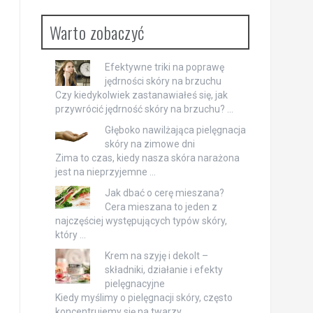
Warto zobaczyć
Efektywne triki na poprawę
jędrności skóry na brzuchu
Czy kiedykolwiek zastanawiałeś się, jak
przywrócić jędrność skóry na brzuchu? …
Głęboko nawilżająca pielęgnacja
skóry na zimowe dni
Zima to czas, kiedy nasza skóra narażona
jest na nieprzyjemne …
Jak dbać o cerę mieszana?
Cera mieszana to jeden z
najczęściej występujących typów skóry,
który …
Krem na szyję i dekolt –
składniki, działanie i efekty
pielęgnacyjne
Kiedy myślimy o pielęgnacji skóry, często
koncentrujemy się na twarzy, …