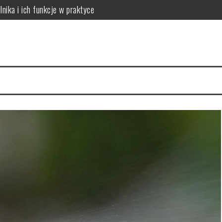
lnika i ich funkcje w praktyce
 do potrzeb skóry
óry i skuteczna rutyna anti-aging
acji na 4 tygodnie
a cerę i jak to naprawić
ów: który wybrać dla dużych rodzin?