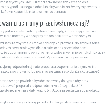
osferycznych, stosuj filtr przeciwsłoneczny każdego dnia.
 w przypadku silnego słońca lub aktywności na świeżym powietrzu.
każdym kąpieli lub intensywnym poceniu się.
sowaniu ochrony przeciwsłonecznej?
ry, jednak wiele osób popełnia różne błędy, które mogą znacznie
k, w które możemy wpaść przy stosowaniu filtrów słonecznych:
dzi stosuje zbyt mało środka ochrony, co prowadzi do zmniejszenia
pełnych łyżek stołowych dla dorosłej osoby przed słońcem.
ę, że zapominamy o ochronie mniej widocznych miejsc, takich jak uszy,
arażony na działanie promieni UV powinien być odpowiednio
użyjemy odpowiedniej ilości preparatu, zapominanie o tym, że filtr
łaszcza po pływaniu lub poceniu się, znacząco obniża skuteczność
iwsłonecznego powinien być dostosowany do typu skóry oraz
y stosować preparat o odpowiednim współczynniku SPF.
zeciwsłoneczne mają daty ważności. Użycie przestarzałego produktu
zwiększyć naszą ochronę przed szkodliwym działaniem promieni