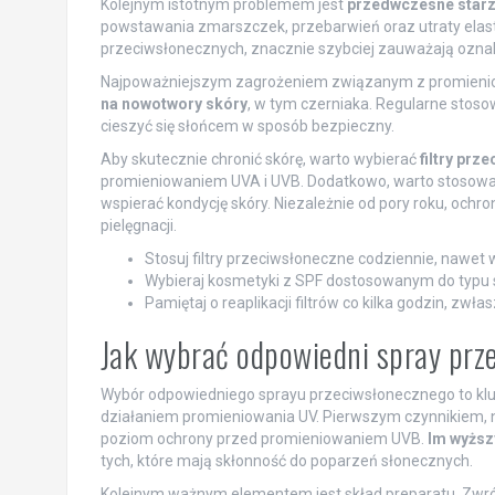
Kolejnym istotnym problemem jest
przedwczesne starz
powstawania zmarszczek, przebarwień oraz utraty elastyc
przeciwsłonecznych, znacznie szybciej zauważają oznak
Najpoważniejszym zagrożeniem związanym z promieni
na nowotwory skóry
, w tym czerniaka. Regularne stosow
cieszyć się słońcem w sposób bezpieczny.
Aby skutecznie chronić skórę, warto wybierać
filtry pr
promieniowaniem UVA i UVB. Dodatkowo, warto stosow
wspierać kondycję skóry. Niezależnie od pory roku, oc
pielęgnacji.
Stosuj filtry przeciwsłoneczne codziennie, nawet
Wybieraj kosmetyki z SPF dostosowanym do typu s
Pamiętaj o reaplikacji filtrów co kilka godzin, zwłas
Jak wybrać odpowiedni spray prz
Wybór odpowiedniego sprayu przeciwsłonecznego to kl
działaniem promieniowania UV. Pierwszym czynnikiem, na
poziom ochrony przed promieniowaniem UVB.
Im wyższ
tych, które mają skłonność do poparzeń słonecznych.
Kolejnym ważnym elementem jest skład preparatu. Zwróć