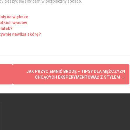
y cieszyć się słońcem w bezpieczny sposób.
dały na większe
rótkich włosów
latek?
tywnie nawilża skórę?
JAK PRZYCIEMNIĆ BRODĘ – TIPSY DLA MĘŻCZYZN
CHCĄCYCH EKSPERYMENTOWAĆ Z STYLEM
→