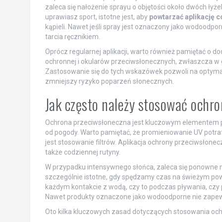
zaleca się nałożenie sprayu o objętości około dwóch łyżek
uprawiasz sport, istotne jest, aby
powtarzać aplikację c
kąpieli. Nawet jeśli spray jest oznaczony jako wodoodpo
tarcia ręcznikiem.
Oprócz regularnej aplikacji, warto również pamiętać o d
ochronnej i okularów przeciwsłonecznych, zwłaszcza w go
Zastosowanie się do tych wskazówek pozwoli na optyma
zmniejszy ryzyko poparzeń słonecznych.
Jak często należy stosować ochr
Ochrona przeciwsłoneczna jest kluczowym elementem piel
od pogody. Warto pamiętać, że promieniowanie UV potra
jest stosowanie filtrów. Aplikacja ochrony przeciwsłonec
także codziennej rutyny.
W przypadku intensywnego słońca, zaleca się ponowne 
szczególnie istotne, gdy spędzamy czas na świeżym pow
każdym kontakcie z wodą, czy to podczas pływania, czy
Nawet produkty oznaczone jako wodoodporne nie zapewn
Oto kilka kluczowych zasad dotyczących stosowania och