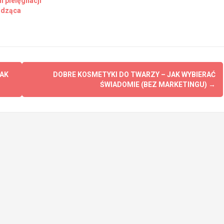
n pielęgnacji
godząca
JAK
DOBRE KOSMETYKI DO TWARZY – JAK WYBIERAĆ
ŚWIADOMIE (BEZ MARKETINGU)
→