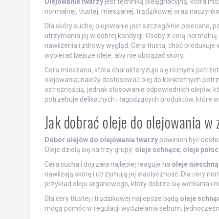
Olejowanie twarzy
jest techniką pielęgnacyjną, która mo
normalnej, tłustej, mieszanej, trądzikowej oraz naczynko
Dla skóry suchej olejowanie jest szczególnie polecane, p
utrzymania jej w dobrej kondycji. Osoby z cerą normal
nawilżenia i zdrowy wygląd. Cera tłusta, choć produkuje
wybierać lżejsze oleje, aby nie obciążać skóry.
Cera mieszana, która charakteryzuje się różnymi potrz
olejowania; należy dostosować olej do konkretnych potrz
ostrożnością, jednak stosowanie odpowiednich olejów, kt
potrzebuje delikatnych i łagodzących produktów, które ws
Jak dobrać oleje do olejowania w 
Dobór olejów do olejowania twarzy
powinien być dostos
Oleje dzielą się na trzy grupy:
oleje schnące
,
oleje półs
Cera sucha i dojrzała najlepiej reaguje na
oleje nieschn
nawilżają skórę i utrzymują jej elastyczność. Dla cery n
przykład oleju arganowego, który dobrze się wchłania i ni
Dla cery tłustej i trądzikowej najlepsze będą
oleje schną
mogą pomóc w regulacji wydzielania sebum, jednocześni