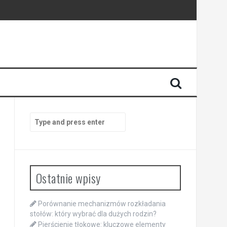
Search
for:
Ostatnie wpisy
Porównanie mechanizmów rozkładania
stołów: który wybrać dla dużych rodzin?
Pierścienie tłokowe: kluczowe elementy