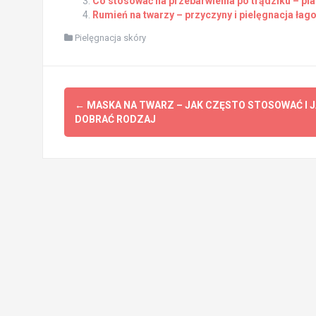
Co stosować na przebarwienia po trądziku – pla
Rumień na twarzy – przyczyny i pielęgnacja ła
Pielęgnacja skóry
Post
←
MASKA NA TWARZ – JAK CZĘSTO STOSOWAĆ I 
navigation
DOBRAĆ RODZAJ