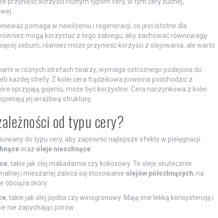
że przynieść korzyści różnym typom cery, w tym cery suchej,
wej.
onieważ pomaga w nawilżeniu i regeneracji, co jest istotne dla
ną również mogą korzystać z tego zabiegu, aby zachować równowagę
 więcej sebum, również może przynieść korzyści z olejowania, ale warto
ebami w różnych strefach twarzy, wymaga ostrożnego podejścia do
eb każdej strefy. Z kolei cera trądzikowa powinna podchodzić z
óre sprzyjają gojeniu, może być korzystne. Cera naczynkowa z kolei
pierają jej wrażliwą strukturę.
zależności od typu cery?
owany do typu cery, aby zapewnić najlepsze efekty w pielęgnacji.
chnące
oraz
oleje nieschnące
.
ące
, takie jak olej makadamia czy kokosowy. Te oleje skutecznie
ormalnej i mieszanej zaleca się stosowanie
olejów półschnących
, na
e obciąża skóry.
ce
, takie jak olej jojoba czy winogronowy. Mają one lekką konsystencję i
e nie zapychając porów.