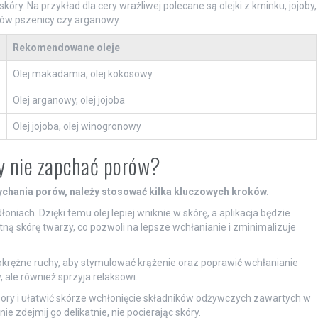
ry. Na przykład dla cery wrażliwej polecane są olejki z kminku, jojoby,
ełków pszenicy czy arganowy.
Rekomendowane oleje
Olej makadamia, olej kokosowy
Olej arganowy, olej jojoba
Olej jojoba, olej winogronowy
by nie zapchać porów?
pychania porów, należy stosować kilka kluczowych kroków.
oniach. Dzięki temu olej lepiej wniknie w skórę, a aplikacja będzie
tną skórę twarzy, co pozwoli na lepsze wchłanianie i zminimalizuje
okrężne ruchy, aby stymulować krążenie oraz poprawić wchłanianie
 ale również sprzyja relaksowi.
pory i ułatwić skórze wchłonięcie składników odżywczych zawartych w
ie zdejmij go delikatnie, nie pocierając skóry.