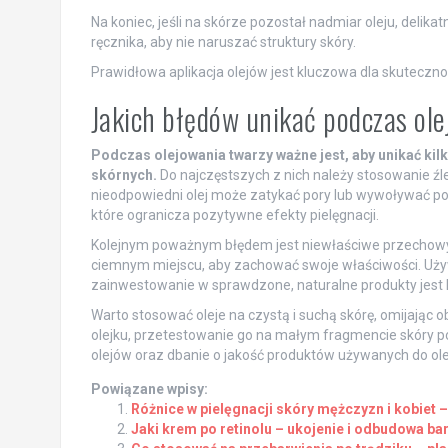
Na koniec, jeśli na skórze pozostał nadmiar oleju, delik
ręcznika, aby nie naruszać struktury skóry.
Prawidłowa aplikacja olejów jest kluczowa dla skuteczno
Jakich błędów unikać podczas ol
Podczas olejowania twarzy ważne jest, aby unikać k
skórnych.
Do najczęstszych z nich należy stosowanie źl
nieodpowiedni olej może zatykać pory lub wywoływać po
które ogranicza pozytywne efekty pielęgnacji.
Kolejnym poważnym błędem jest niewłaściwe przechow
ciemnym miejscu, aby zachować swoje właściwości. Używa
zainwestowanie w sprawdzone, naturalne produkty jest k
Warto stosować oleje na czystą i suchą skórę, omijając
olejku, przetestowanie go na małym fragmencie skóry p
olejów oraz dbanie o jakość produktów używanych do ol
Powiązane wpisy:
Różnice w pielęgnacji skóry mężczyzn i kobiet –
Jaki krem po retinolu – ukojenie i odbudowa bar