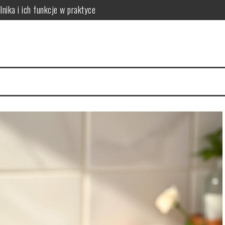
lnika i ich funkcje w praktyce
 do potrzeb skóry
óry i skuteczna rutyna anti-aging
acji na 4 tygodnie
a cerę i jak to naprawić
ów: który wybrać dla dużych rodzin?