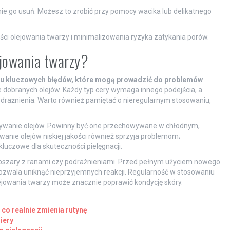
atnie go usuń. Możesz to zrobić przy pomocy wacika lub delikatnego
ści olejowania twarzy i minimalizowania ryzyka zatykania porów.
ejowania twarzy?
ilku kluczowych błędów, które mogą prowadzić do problemów
e dobranych olejów. Każdy typ cery wymaga innego podejścia, a
drażnienia. Warto również pamiętać o nieregularnym stosowaniu,
ywanie olejów. Powinny być one przechowywane w chłodnym,
nie olejów niskiej jakości również sprzyja problemom;
luczowe dla skuteczności pielęgnacji.
 obszary z ranami czy podrażnieniami. Przed pełnym użyciem nowego
ozwala uniknąć nieprzyjemnych reakcji. Regularność w stosowaniu
ejowania twarzy może znacznie poprawić kondycję skóry.
 co realnie zmienia rutynę
iery