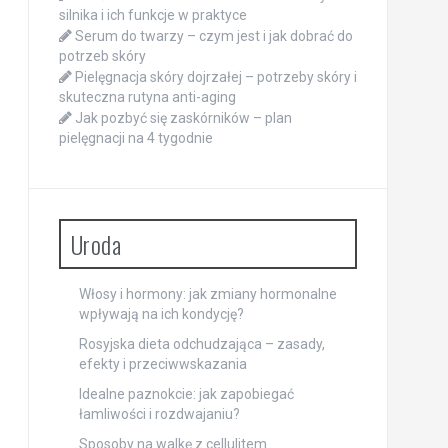
silnika i ich funkcje w praktyce
Serum do twarzy – czym jest i jak dobrać do
potrzeb skóry
Pielęgnacja skóry dojrzałej – potrzeby skóry i
skuteczna rutyna anti-aging
Jak pozbyć się zaskórników – plan
pielęgnacji na 4 tygodnie
Uroda
Włosy i hormony: jak zmiany hormonalne
wpływają na ich kondycję?
Rosyjska dieta odchudzająca – zasady,
efekty i przeciwwskazania
Idealne paznokcie: jak zapobiegać
łamliwości i rozdwajaniu?
Sposoby na walkę z cellulitem