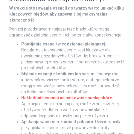
W trakcie stosowania esencji do twarzy warto unikać kilku
kluczowych błędów, aby zapewnić jej maksymalną
skuteczność.
Poniżej przedstawiam najczęstsze błędy, które mogą
ograniczać działanie esencji i ich potencjalne konsekwencje:
Pomijanie esencji w codziennej pielęgnacji:
Regularne stosowanie esencji jest kluczowe dla
uzyskania pożądanych efektów. Jej brak w rutynie
pielęgnacyjnej może znacznie ograniczać skuteczność
pozostałych produktów.
Mylenie esencji z tonikiem lub serum:
Esencja ma
inne właściwości niż tonik i serum, dlatego niektórzy
mogą stosować ją niewłaściwie, co może prowadzić
do braku oczekiwanych rezultatów.
Nakładanie esencji na całkowicie suchą skórę
:
Aplikacja esencji na suchą cerę może zmniejszać jej
efektywność, dlatego warto zapewnić skórze
odpowiedni poziom nawilżenia przed użyciem.
Aplikacja wacikiem zamiast palcami:
Użycie wacika
przy aplikacji esencji może prowadzić do straty
produktu, a także ograniczać jego możliwość wnikania