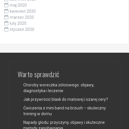
maj 2020
kwiecień 2020
marzec 2020
luty 2020
styczeń 2020
Warto sprawdzić
Choroby woreczka żółciowego: objawy,
diagnostyka i leczenie
Jak przywrócić blask do matowej i szarej cery?
Ćwiczenia z mini band na brzuch – skuteczny
trening w domu
Napady głodu: przyczyny, objawy i skuteczne
metody zapobiegania