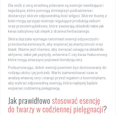
Dla osób z cerą wrażliwą polecane są esencje nawilżające i
łagodzące, które pomogą zmniejszyć podrażnienia i
dostarczyć skórze odpowiednią ilość wilgoci. Skórze tłustej z
kolei mogą sprzyjać esencje regulujące produkcję sebum
oraz przeciwtrądzikowe, które zawierają składniki takie jak
kwas salicylowy lub olejek z drzewa herbacianego.
Skóra dojrzała wymaga natomiast esencji odżywczych i
przeciwstarzeniowych, aby wspierać jej elastyczność oraz
blask. Ważne jest również, aby zwracać uwagę na składniki
aktywne, takie jak peptydy, witamina C czy kwas hialuronowy,
które mogą znacząco poprawić kondycję cery.
Podsumowując, dobór esencji powinien być dostosowany do
rodzaju skóry i jej potrzeb. Warto zainwestować czas w
analizę własnej cery i stanąć przed regałem z kosmetykami,
aby wybrać odpowiednią esencję, która najlepiej będzie
wspierać codzienną pielęgnację.
Jak prawidłowo
stosować esencję
do twarzy w codziennej pielęgnacji
?