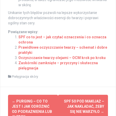
w skórę.
Unikanie tych błędów pozwoli na lepsze wykorzystanie
dobroczynnych właściwości esencji do twarzy i poprawi
ogólny stan cery.
Powiązane wpisy:
SPF co to jest – jak czytać oznaczenia i co oznacza
ochrona
Prawidłowe oczyszczanie twarzy – schemat i dobre
praktyki
Oczyszczanie twarzy olejami – OCM krok po kroku
Zaskórniki zamknięte – przyczyny i skuteczna
pielęgnacja
Pielęgnacja skóry
Post
←
PURGING – CO TO
SPF 50 POD MAKIJAŻ –
navigation
JEST I JAK ODRÓŻNIĆ
JAK NAKŁADAĆ, ŻEBY
OD PODRAŻNIENIA LUB
SIĘ NIE WARZYŁO
→