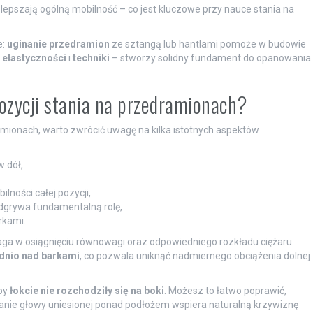
polepszają ogólną mobilność – co jest kluczowe przy nauce stania na
e:
uginanie przedramion
ze sztangą lub hantlami pomoże w budowie
,
elastyczności
i
techniki
– stworzy solidny fundament do opanowania
ozycji stania na przedramionach?
amionach, warto zwrócić uwagę na kilka istotnych aspektów
 dół,
lności całej pozycji,
dgrywa fundamentalną rolę,
rkami.
a w osiągnięciu równowagi oraz odpowiedniego rozkładu ciężaru
dnio nad barkami
, co pozwala uniknąć nadmiernego obciążenia dolnej
aby
łokcie nie rozchodziły się na boki
. Możesz to łatwo poprawić,
wanie głowy uniesionej ponad podłożem wspiera naturalną krzywiznę