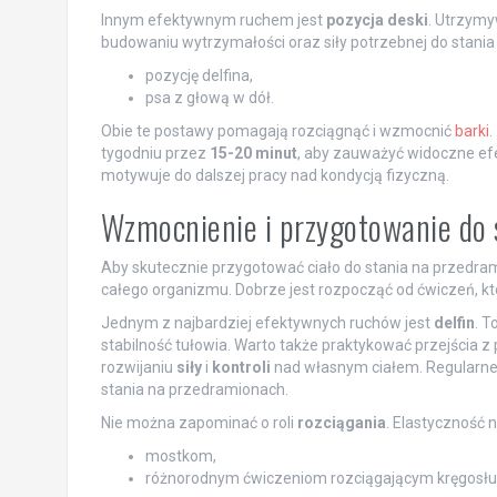
Innym efektywnym ruchem jest
pozycja deski
. Utrzymyw
budowaniu wytrzymałości oraz siły potrzebnej do stania
pozycję delfina,
psa z głową w dół.
Obie te postawy pomagają rozciągnąć i wzmocnić
barki
.
tygodniu przez
15-20 minut
, aby zauważyć widoczne ef
motywuje do dalszej pracy nad kondycją fizyczną.
Wzmocnienie i przygotowanie do 
Aby skutecznie przygotować ciało do stania na przedram
całego organizmu. Dobrze jest rozpocząć od ćwiczeń, któ
Jednym z najbardziej efektywnych ruchów jest
delfin
. T
stabilność tułowia. Warto także praktykować przejścia z
rozwijaniu
siły
i
kontroli
nad własnym ciałem. Regularne 
stania na przedramionach.
Nie można zapominać o roli
rozciągania
. Elastyczność 
mostkom,
różnorodnym ćwiczeniom rozciągającym kręgosłu