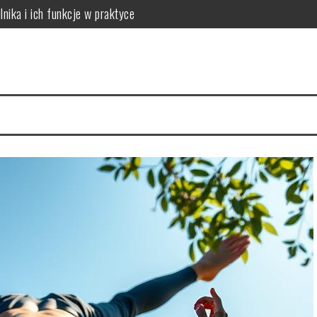
lnika i ich funkcje w praktyce
 do potrzeb skóry
óry i skuteczna rutyna anti-aging
acji na 4 tygodnie
a cerę i jak to naprawić
ów: który wybrać dla dużych rodzin?