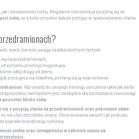
jak i świadomości ruchu. Regularne ćwiczenia przyczynią się do
ęści ciała
, co z kolei umożliwi dalsze postępy w opanowywaniu stania
a przedramionach?
h, warto zwrócić uwagę na kilka istotnych technik:
c się na przedramionach,
 utrzymaniu prostego kręgosłupa,
icznie odbij drugą od ziemi,
y poczujesz się stabilniej, postaraj się ją wyprostować.
zedramion.
Wprowadź do swojego treningu ćwiczenia takie jak delfin
r bezpośrednio nad barkami jest niezbędne dla zachowania równowagi.
 pozostać blisko ciała.
ie się z pozycją stania na przedramionach oraz pokonanie obaw
 by nie stać zbyt blisko ściany. Obserwowanie swoich rąk podczas
raz poprawi koordynację ruchową.
ność siebie oraz umiejętności w zakresie stania na
rzyszłości.