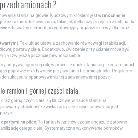
 przedramionach?
owania stania na głowie. Kluczowym krokiem jest
wzmocnienie
rzez różnorodne ćwiczenia, takie jak delfin czy przejścia z delfina do
ewce
; to ważny element przygotowujący organizm do wysiłku oraz
otwartymi
. Taki układ ułatwia zachowanie równowagi i stabilizacji.
idłowej postawy ciała. Dodatkowo, ćwiczenie przy ścianie może być
ycją i zwiększa poczucie pewności siebie.
tóry odgrywa ogromną rolę w procesie nauki stania na przedramionach.
ąco poprawić efektywność przyswajania tej umiejętności. Regularne
ę do sukcesu w opanowywaniu tej zaawansowanej pozycji.
 ramion i górnej części ciała
 oraz górną część ciała, są kluczowe w nauce stania na
awiamy stabilność i zwiększamy siłę mięśni tułowia, co jest
ozycji.
opartymi na piłce
. To fantastyczne ćwiczenie angażuje zarówno
ra stabilizację całego ciała. Systematyczne wykonywanie pompków