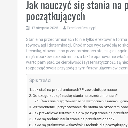
Jak nauczyć się stania na
początkujących
17 sierpnia 2025
ExcellentBeauty.pl
Stanie na przedramionach to nie tylko efektowna forma 
równowagi i determinacji. Choć może wydawać się to sk
techniką, stawanie na przedramionach staje się osiągal
mięśni barków i przedramion, a także opanowanie właściw
warto pamiętać, że cierpliwość i systematyczność są nie
rozpocząć swoją przygodę z tym fascynującym ćwicze
Spis treści
Jak stać na przedramionach? Przewodnik po nauce
Od czego zacząć naukę stania na przedramionach?
Ćwiczenia przygotowawcze na wzmocnienie ramion i górnej
Wzmocnienie i przygotowanie do stania na przedramiona
Jak prawidłowo ustawić ciało w pozycji stania na przedr
Jakie są techniki nauki stania na przedramionach?
Jakie są praktyczne wskazówki i techniki dla początkując