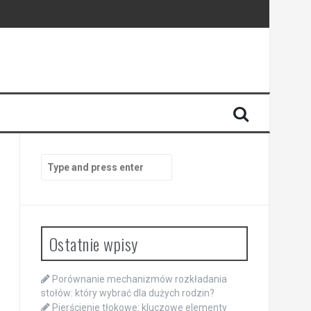
Search
for:
Ostatnie wpisy
Porównanie mechanizmów rozkładania
stołów: który wybrać dla dużych rodzin?
Pierścienie tłokowe: kluczowe elementy