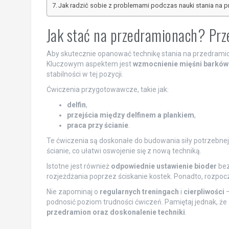
Jak radzić sobie z problemami podczas nauki stania na 
Jak stać na przedramionach? Pr
Aby skutecznie opanować technikę stania na przedramio
Kluczowym aspektem jest
wzmocnienie mięśni barków
stabilności w tej pozycji.
Ćwiczenia przygotowawcze, takie jak:
delfin
,
przejścia między delfinem a plankiem
,
praca przy ścianie
.
Te ćwiczenia są doskonałe do budowania siły potrzebnej
ścianie, co ułatwi oswojenie się z nową techniką.
Istotne jest również
odpowiednie ustawienie bioder
bez
rozjeżdżania poprzez ściskanie kostek. Ponadto, rozpoc
Nie zapominaj o
regularnych treningach
i
cierpliwości
–
podnosić poziom trudności ćwiczeń. Pamiętaj jednak, że
przedramion oraz doskonalenie techniki
.