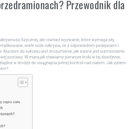
 przedramionach? Przewodnik dla
aktywności fizycznej, ale również wyzwanie, które wymaga siły,
omplikowane, wiele osób odkrywa, że z odpowiednim podejściem i
ne. Kluczem do sukcesu jest zrozumienie, jak ważne jest wzmocnienie
ej postawy. W miarę jak stawiamy pierwsze kroki w tej dziedzinie,
zbędne w drodze do osiągnięcia pełnej kontroli nad ciałem. Jak zatem
niem?
 części ciała
ch
amionach?
ych?