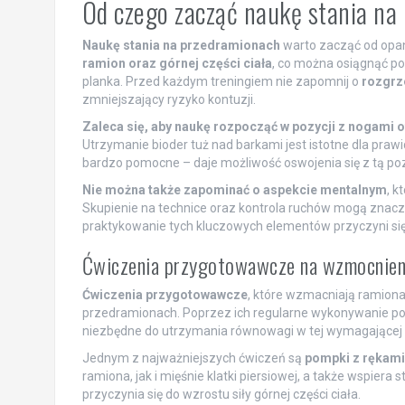
Od czego zacząć naukę stania na
Naukę stania na przedramionach
warto zacząć od opan
ramion oraz górnej części ciała
, co można osiągnąć pop
planka. Przed każdym treningiem nie zapomnij o
rozgrz
zmniejszający ryzyko kontuzji.
Zaleca się, aby naukę rozpocząć w pozycji z nogami 
Utrzymanie bioder tuż nad barkami jest istotne dla praw
bardzo pomocne – daje możliwość oswojenia się z tą poz
Nie można także zapominać o aspekcie mentalnym
, k
Skupienie na technice oraz kontrola ruchów mogą znacz
praktykowanie tych kluczowych elementów przyczyni si
Ćwiczenia przygotowawcze na wzmocnienie
Ćwiczenia przygotowawcze
, które wzmacniają ramiona
przedramionach. Poprzez ich regularne wykonywanie popr
niezbędne do utrzymania równowagi w tej wymagającej p
Jednym z najważniejszych ćwiczeń są
pompki z rękami 
ramiona, jak i mięśnie klatki piersiowej, a także wspie
przyczynia się do wzrostu siły górnej części ciała.