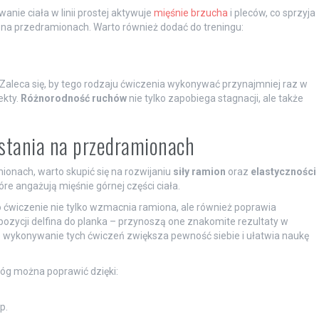
anie ciała w linii prostej aktywuje
mięśnie brzucha
i pleców, co sprzyja
 na przedramionach. Warto również dodać do treningu:
 Zaleca się, by tego rodzaju ćwiczenia wykonywać przynajmniej raz w
ekty.
Różnorodność ruchów
nie tylko zapobiega stagnacji, ale także
stania na przedramionach
ionach, warto skupić się na rozwijaniu
siły ramion
oraz
elastyczności
re angażują mięśnie górnej części ciała.
o ćwiczenie nie tylko wzmacnia ramiona, ale również poprawia
 pozycji delfina do planka – przynoszą one znakomite rezultaty w
wykonywanie tych ćwiczeń zwiększa pewność siebie i ułatwia naukę
nóg można poprawić dzięki:
p.