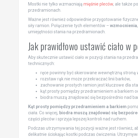
Mostki nie tylko wzmacniają
mięśnie pleców
, ale także 
przedramionach.
Ważne jest również odpowiednie przygotowanie fizyczn
siły ramion. Połączenie tych elementów –
wzmocnienia
umiejętności stania na przedramionach.
Jak prawidłowo ustawić ciało w p
Aby skutecznie ustawić ciało w pozycji stania na przedr
technicznych:
ręce powinny być skierowane wewnętrzną stroną w
rozstaw rąk nie może przekraczać linii barków,
zachowanie prostych ramion jest kluczowe dla stabi
kąt prosty pomiędzy przedramieniem a barkiem o
biodra muszą znajdować się bezpośrednio nad ba
Kąt prosty pomiędzy przedramieniem a barkiem
pomag
ciała. Co więcej,
biodra muszą znajdować się bezpośre
części pleców i sprzyja lepszej kontroli nad ruchem.
Podczas utrzymywania tej pozycji ważne jest również, 
delikatnie ściskając kostki podczas ćwiczenia. Utrzymy