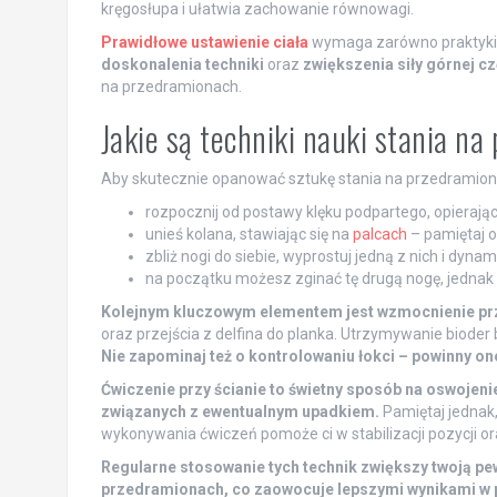
kręgosłupa i ułatwia zachowanie równowagi.
Prawidłowe ustawienie ciała
wymaga zarówno praktyki, 
doskonalenia techniki
oraz
zwiększenia siły górnej cz
na przedramionach.
Jakie są techniki nauki stania n
Aby skutecznie opanować sztukę stania na przedramionac
rozpocznij od postawy klęku podpartego, opierają
unieś kolana, stawiając się na
palcach
– pamiętaj o
zbliż nogi do siebie, wyprostuj jedną z nich i dynam
na początku możesz zginać tę drugą nogę, jednak gd
Kolejnym kluczowym elementem jest wzmocnienie pr
oraz przejścia z delfina do planka. Utrzymywanie biode
Nie zapominaj też o kontrolowaniu łokci – powinny one
Ćwiczenie przy ścianie to świetny sposób na oswojen
związanych z ewentualnym upadkiem.
Pamiętaj jednak,
wykonywania ćwiczeń pomoże ci w stabilizacji pozycji o
Regularne stosowanie tych technik zwiększy twoją pew
przedramionach, co zaowocuje lepszymi wynikami w p