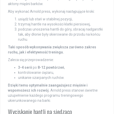
aktony mięśni barków.
Aby wykonać Arnold press, wykonaj następujące kroki:
usiądź lub stań w stabilnej pozycji,
trzymaj hantle na wysokości klatki piersiowej,
podczas unoszenia hantli do góry, obracaj nadgarstki
tak, aby dłonie były skierowane do przodu na końcu
ruchu.
Taki sposób wykonywania zwiększa zarówno zakres
ruchu, jak i efektywność treningu.
Zaleca się przeprowadzenie:
3-4 serii
po
8-12 powtórzeń
,
kontrolowanie ciężaru,
unikanie szarpanych ruchów.
Dzięki temu optymalnie zaangażujesz mięśnie i
wspomożesz ich rozwój.
Arnold press stanowi świetne
uzupełnienie każdego programu treningowego
ukierunkowanego na barki.
Wyciskanie hantli na siedząco