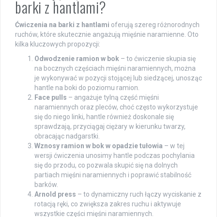
barki z hantlami?
Ćwiczenia na barki z hantlami
oferują szereg różnorodnych
ruchów, które skutecznie angażują mięśnie naramienne. Oto
kilka kluczowych propozycji:
Odwodzenie ramion w bok
– to ćwiczenie skupia się
na bocznych częściach mięśni naramiennych, można
je wykonywać w pozycji stojącej lub siedzącej, unosząc
hantle na boki do poziomu ramion.
Face pulls
– angażuje tylną część mięśni
naramiennych oraz pleców, choć często wykorzystuje
się do niego linki, hantle również doskonale się
sprawdzają, przyciągaj ciężary w kierunku twarzy,
obracając nadgarstki.
Wznosy ramion w bok w opadzie tułowia
– w tej
wersji ćwiczenia unosimy hantle podczas pochylania
się do przodu, co pozwala skupić się na dolnych
partiach mięśni naramiennych i poprawić stabilność
barków.
Arnold press
– to dynamiczny ruch łączy wyciskanie z
rotacją ręki, co zwiększa zakres ruchu i aktywuje
wszystkie części mięśni naramiennych.