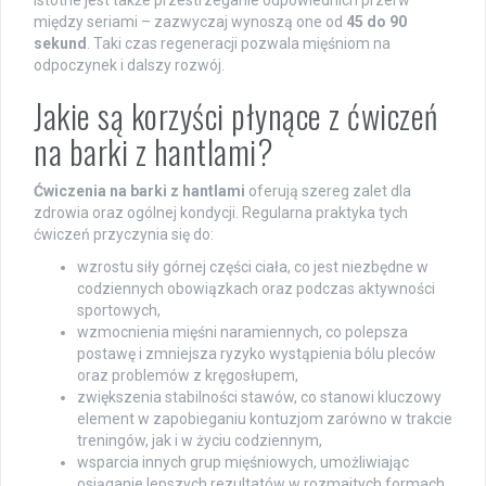
Istotne jest także przestrzeganie odpowiednich przerw
między seriami – zazwyczaj wynoszą one od
45 do 90
sekund
. Taki czas regeneracji pozwala mięśniom na
odpoczynek i dalszy rozwój.
Jakie są korzyści płynące z ćwiczeń
na barki z hantlami?
Ćwiczenia na barki z hantlami
oferują szereg zalet dla
zdrowia oraz ogólnej kondycji. Regularna praktyka tych
ćwiczeń przyczynia się do:
wzrostu siły górnej części ciała, co jest niezbędne w
codziennych obowiązkach oraz podczas aktywności
sportowych,
wzmocnienia mięśni naramiennych, co polepsza
postawę i zmniejsza ryzyko wystąpienia bólu pleców
oraz problemów z kręgosłupem,
zwiększenia stabilności stawów, co stanowi kluczowy
element w zapobieganiu kontuzjom zarówno w trakcie
treningów, jak i w życiu codziennym,
wsparcia innych grup mięśniowych, umożliwiając
osiąganie lepszych rezultatów w rozmaitych formach