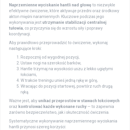
Naprzemienne wyciskanie hantli nad głowę
to niezwykle
efektywne ćwiczenie, które aktywuje przedni oraz środkowy
akton mięśni naramiennych. Kluczowe podczas jego
wykonywania jest
utrzymanie stabilizacji centralnej
tułowia
, co przyczynia się do wzrostu siły i poprawy
koordynacji.
Aby prawidłowo przeprowadzić to ćwiczenie, wykonaj
następujące kroki:
Rozpocznij od wygodnej pozycji,
Ustaw nogi na szerokość barków,
Hantle trzymaj na wysokości uszu z lekko ugiętymi
łokciami,
W trakcie treningu unieś jedną rękę w górę,
Wracając do pozycji startowej, powtórz ruch drugą
ręką.
Ważne jest, aby
unikać przeprostów w stawach łokciowych
oraz
kontrolować każde wykonane ruchy
— to zapewnia
zarówno bezpieczeństwo, jak i skuteczność ćwiczenia.
Systematyczne wykonywanie naprzemiennego wyciskania
hantli przynosi szereg korzyści: