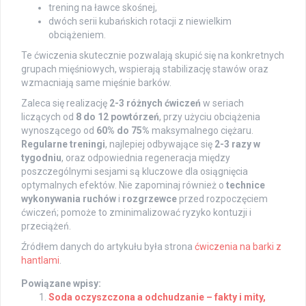
trening na ławce skośnej,
dwóch serii kubańskich rotacji z niewielkim
obciążeniem.
Te ćwiczenia skutecznie pozwalają skupić się na konkretnych
grupach mięśniowych, wspierają stabilizację stawów oraz
wzmacniają same mięśnie barków.
Zaleca się realizację
2-3 różnych ćwiczeń
w seriach
liczących od
8 do 12 powtórzeń
, przy użyciu obciążenia
wynoszącego od
60% do 75%
maksymalnego ciężaru.
Regularne treningi
, najlepiej odbywające się
2-3 razy w
tygodniu
, oraz odpowiednia regeneracja między
poszczególnymi sesjami są kluczowe dla osiągnięcia
optymalnych efektów. Nie zapominaj również o
technice
wykonywania ruchów
i
rozgrzewce
przed rozpoczęciem
ćwiczeń; pomoże to zminimalizować ryzyko kontuzji i
przeciążeń.
Źródłem danych do artykułu była strona
ćwiczenia na barki z
hantlami
.
Powiązane wpisy:
Soda oczyszczona a odchudzanie – fakty i mity,