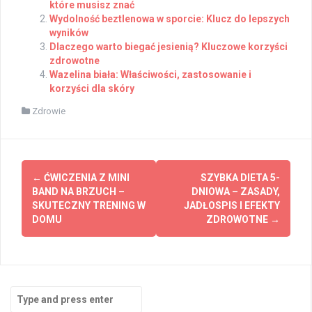
które musisz znać
Wydolność beztlenowa w sporcie: Klucz do lepszych
wyników
Dlaczego warto biegać jesienią? Kluczowe korzyści
zdrowotne
Wazelina biała: Właściwości, zastosowanie i
korzyści dla skóry
Zdrowie
Post
←
ĆWICZENIA Z MINI
SZYBKA DIETA 5-
navigation
BAND NA BRZUCH –
DNIOWA – ZASADY,
SKUTECZNY TRENING W
JADŁOSPIS I EFEKTY
DOMU
ZDROWOTNE
→
Search
for: