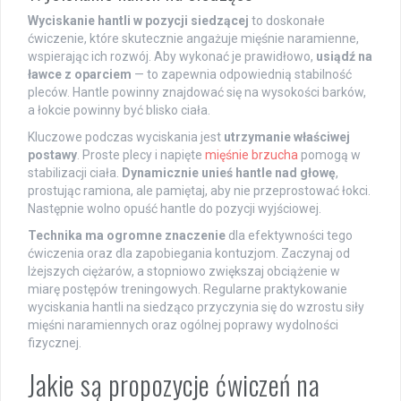
Wyciskanie hantli w pozycji siedzącej
to doskonałe
ćwiczenie, które skutecznie angażuje mięśnie naramienne,
wspierając ich rozwój. Aby wykonać je prawidłowo,
usiądź na
ławce z oparciem
— to zapewnia odpowiednią stabilność
pleców. Hantle powinny znajdować się na wysokości barków,
a łokcie powinny być blisko ciała.
Kluczowe podczas wyciskania jest
utrzymanie właściwej
postawy
. Proste plecy i napięte
mięśnie brzucha
pomogą w
stabilizacji ciała.
Dynamicznie unieś hantle nad głowę
,
prostując ramiona, ale pamiętaj, aby nie przeprostować łokci.
Następnie wolno opuść hantle do pozycji wyjściowej.
Technika ma ogromne znaczenie
dla efektywności tego
ćwiczenia oraz dla zapobiegania kontuzjom. Zaczynaj od
lżejszych ciężarów, a stopniowo zwiększaj obciążenie w
miarę postępów treningowych. Regularne praktykowanie
wyciskania hantli na siedząco przyczynia się do wzrostu siły
mięśni naramiennych oraz ogólnej poprawy wydolności
fizycznej.
Jakie są propozycje ćwiczeń na