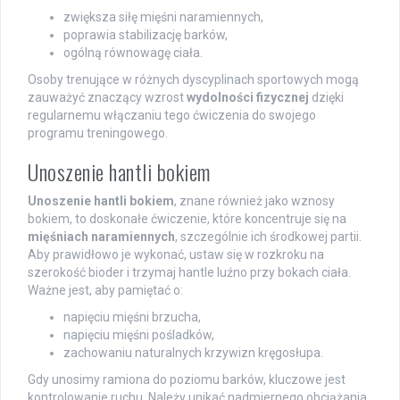
zwiększa siłę mięśni naramiennych,
poprawia stabilizację barków,
ogólną równowagę ciała.
Osoby trenujące w różnych dyscyplinach sportowych mogą
zauważyć znaczący wzrost
wydolności fizycznej
dzięki
regularnemu włączaniu tego ćwiczenia do swojego
programu treningowego.
Unoszenie hantli bokiem
Unoszenie hantli bokiem
, znane również jako wznosy
bokiem, to doskonałe ćwiczenie, które koncentruje się na
mięśniach naramiennych
, szczególnie ich środkowej partii.
Aby prawidłowo je wykonać, ustaw się w rozkroku na
szerokość bioder i trzymaj hantle luźno przy bokach ciała.
Ważne jest, aby pamiętać o:
napięciu mięśni brzucha,
napięciu mięśni pośladków,
zachowaniu naturalnych krzywizn kręgosłupa.
Gdy unosimy ramiona do poziomu barków, kluczowe jest
kontrolowanie ruchu. Należy unikać nadmiernego obciążania