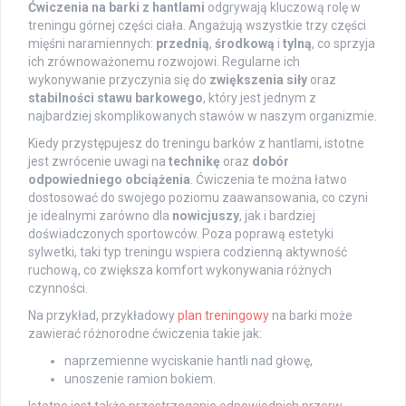
Ćwiczenia na barki z hantlami
odgrywają kluczową rolę w
treningu górnej części ciała. Angażują wszystkie trzy części
mięśni naramiennych:
przednią
,
środkową
i
tylną
, co sprzyja
ich zrównoważonemu rozwojowi. Regularne ich
wykonywanie przyczynia się do
zwiększenia siły
oraz
stabilności stawu barkowego
, który jest jednym z
najbardziej skomplikowanych stawów w naszym organizmie.
Kiedy przystępujesz do treningu barków z hantlami, istotne
jest zwrócenie uwagi na
technikę
oraz
dobór
odpowiedniego obciążenia
. Ćwiczenia te można łatwo
dostosować do swojego poziomu zaawansowania, co czyni
je idealnymi zarówno dla
nowicjuszy
, jak i bardziej
doświadczonych sportowców. Poza poprawą estetyki
sylwetki, taki typ treningu wspiera codzienną aktywność
ruchową, co zwiększa komfort wykonywania różnych
czynności.
Na przykład, przykładowy
plan treningowy
na barki może
zawierać różnorodne ćwiczenia takie jak:
naprzemienne wyciskanie hantli nad głowę,
unoszenie ramion bokiem.