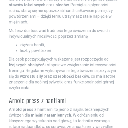
stawów łokciowych
oraz
pleców
. Pamiętaj o płynności
ruchu; staraj się nie opuszczać hantli całkowicie pomiędzy
powtórzeniami – dzięki temu utrzymasz stałe napięcie w
mięśniach.
Możesz dostosować trudność tego ćwiczenia do swoich
indywidualnych możliwości poprzez zmianę:
ciężaru hantli,
liczby powtórzeń.
Dla osób początkujących wskazane jest rozpoczęcie od
lżejszych obciążeń
i stopniowe zwiększanie intensywności
treningu. Regularne wykonywanie tego ćwiczenia przyczyni
się do
wzrostu siły
oraz
szerokości barków
, co ma istotne
znaczenie dla ogólnej sylwetki oraz funkcjonalności górnej
części ciała.
Arnold press z hantlami
Arnold press
z hantlami to jedno z najskuteczniejszych
ćwiczeń dla
mięśni naramiennych
. W odróżnieniu od
klasycznego wyciskania nad głowę, ta technika wymaga
rotacji nadgarstków, co sprawia, że angażujemy wszystkie