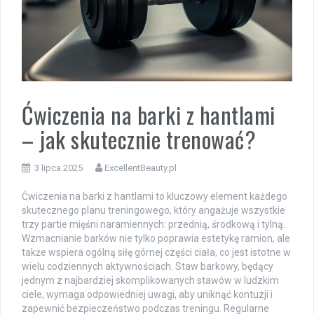
Ćwiczenia na barki z hantlami
– jak skutecznie trenować?
3 lipca 2025
ExcellentBeauty.pl
Ćwiczenia na barki z hantlami to kluczowy element każdego
skutecznego planu treningowego, który angażuje wszystkie
trzy partie mięśni naramiennych: przednią, środkową i tylną.
Wzmacnianie barków nie tylko poprawia estetykę ramion, ale
także wspiera ogólną siłę górnej części ciała, co jest istotne w
wielu codziennych aktywnościach. Staw barkowy, będący
jednym z najbardziej skomplikowanych stawów w ludzkim
ciele, wymaga odpowiedniej uwagi, aby uniknąć kontuzji i
zapewnić bezpieczeństwo podczas treningu. Regularne