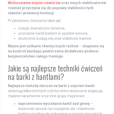
Wzmocnienie mięśni rotatorów
oraz innych stabilizatorów
również przyczynia się do poprawy stabilności tych
stawów i prewencji kontuzji
.
Przykładowo, ćwiczenia takie jak:
rotacje zewnętrzne ramienia,
unoszenie hantli bokiem w opadzie tułowia,
skutecznie budują siłę oraz stabilność barków.
Ważne jest unikanie chaotycznych ruchów
–
skupienie się
na kontroli każdego powtórzenia dodatkowo podnosi
bezpieczeństwo całego treningu
.
Jakie są najlepsze techniki ćwiczeń
na barki z hantlami?
Najlepsze metody ćwiczeń na barki z użyciem hantli
obejmują kilka istotnych ruchów, które skutecznie angażują
mięśnie naramienne oraz inne grupy mięśniowe.
naprzemienne wyciskanie hantli nad głowę
–
doskonały sposób na rozwijanie siły i stabilności
barków, możliwe do wykonania w pozycji stojącej lub