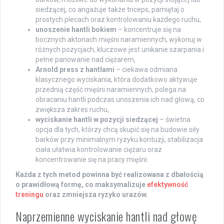
siedzącej, co angażuje także triceps, pamiętaj o
prostych plecach oraz kontrolowaniu każdego ruchu,
unoszenie hantli bokiem
– koncentruje się na
bocznych aktonach mięśni naramiennych, wykonuj w
różnych pozycjach, kluczowe jest unikanie szarpania i
pełne panowanie nad ciężarem,
Arnold press z hantlami
– ciekawa odmiana
klasycznego wyciskania, która dodatkowo aktywuje
przednią część mięśni naramiennych, polega na
obracaniu hantli podczas unoszenia ich nad głową, co
zwiększa zakres ruchu,
wyciskanie hantli w pozycji siedzącej
– świetna
opcja dla tych, którzy chcą skupić się na budowie siły
barków przy minimalnym ryzyku kontuzji, stabilizacja
ciała ułatwia kontrolowanie ciężaru oraz
koncentrowanie się na pracy mięśni.
Każda z tych metod powinna być realizowana z dbałością
o prawidłową formę, co maksymalizuje
efektywność
treningu
oraz zmniejsza ryzyko urazów.
Naprzemienne wyciskanie hantli nad głowę