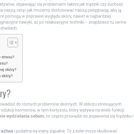
tywnie, objawiając się problemami takimi jak trądzik czy suchość.
 na naszą cerę i jak możemy dostosować naszą pielęgnację, aby ją
tóre pomogą w poprawie wyglądu skóry, nawet w najbardziej
ęgnacyjne nawyki, aż po relaksacyjne techniki – znajdziesz tu cenne
chwilach.
 stresu?
resu?
ej skóry?
 skóry?
óry?
owadzić do różnych problemów skórnych. W obliczu stresujących
rodukcji hormonów, w tym kortyzolu, który wpływa na wiele funkcji
nie wydzielania sebum
, co często prowadzi do pojawienia się trądziku i
rażliwa
i podatna na stany zapalne. To z kolei może skutkować