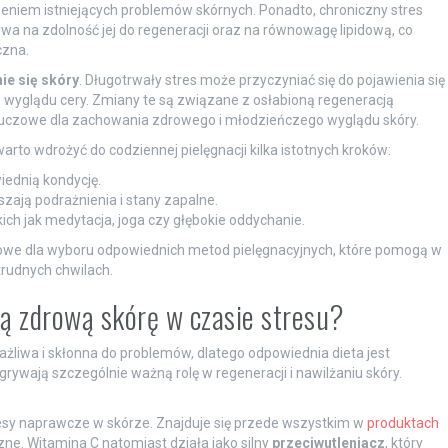
eniem istniejących problemów skórnych. Ponadto, chroniczny stres
wa na zdolność jej do regeneracji oraz na równowagę lipidową, co
czna.
ie się skóry
. Długotrwały stres może przyczyniać się do pojawienia się
 wyglądu cery. Zmiany te są związane z osłabioną regeneracją
kluczowe dla zachowania zdrowego i młodzieńczego wyglądu skóry.
rto wdrożyć do codziennej pielęgnacji kilka istotnych kroków:
iednią kondycję.
ają podrażnienia i stany zapalne.
ich jak medytacja, joga czy głębokie oddychanie.
zowe dla wyboru odpowiednich metod pielęgnacyjnych, które pomogą w
rudnych chwilach.
ją zdrową skórę w czasie stresu?
ażliwa i skłonna do problemów, dlatego odpowiednia dieta jest
grywają szczególnie ważną rolę w regeneracji i nawilżaniu skóry.
sy naprawcze w skórze. Znajduje się przede wszystkim w
produktach
zne. Witamina C natomiast działa jako silny
przeciwutleniacz
, który