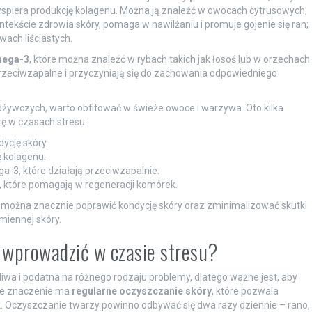
wspiera produkcję kolagenu. Można ją znaleźć w owocach cytrusowych,
ntekście zdrowia skóry, pomaga w nawilżaniu i promuje gojenie się ran;
ach liściastych.
mega-3
, które można znaleźć w rybach takich jak łosoś lub w orzechach
przeciwzapalne i przyczyniają się do zachowania odpowiedniego
żywczych, warto obfitować w świeże owoce i warzywa. Oto kilka
ę w czasach stresu:
ycję skóry.
 kolagenu.
-3, które działają przeciwzapalnie.
, które pomagają w regeneracji komórek.
 można znacznie poprawić kondycję skóry oraz zminimalizować skutki
miennej skóry.
o wprowadzić w czasie stresu?
liwa i podatna na różnego rodzaju problemy, dlatego ważne jest, aby
we znaczenie ma
regularne oczyszczanie skóry
, które pozwala
 Oczyszczanie twarzy powinno odbywać się dwa razy dziennie – rano,