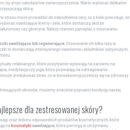
m, by zmyć całodzieńne zanieczyszczenia. Warto wybierać delikatne
 oczyszczają skórę.
yw stresu może prowadzić do odwodnienia cery, co z kolei powoduje, że
wybierać nawilżające kremy i żele, które dostarczą skórze
hialuronowy czy gliceryna. Należy również pamiętać o stosowaniu
zki nawilżające lub regenerujące
. Stosowanie ich kilka razy w
zki te dostarczają intensywnego nawilżenia i składników odżywczych,
tresu.
ytuały relaksacyjne, które pozytywnie wpływają na zarówno na
apia, medytacja czy joga, które pozwalają na odreagowanie
omoże zredukować stres, co w konsekwencji przełoży się na zdrowszy
stresujących okresów, możemy znacznie poprawić kondycję naszej
jlepsze dla zestresowanej skóry?
wagi oraz doboru odpowiednich produktów kosmetycznych, które
agę na
kosmetyki
nawilżające
, które pomogą w utrzymaniu