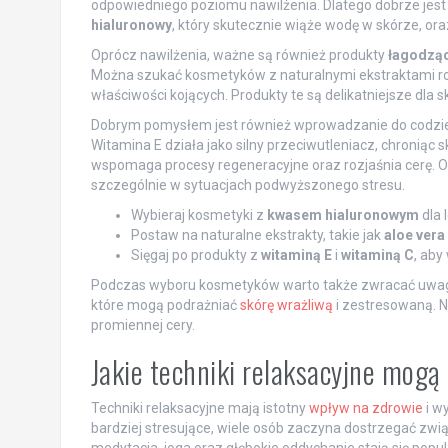
odpowiedniego poziomu nawilżenia. Dlatego dobrze jest w
hialuronowy
, który skutecznie wiąże wodę w skórze, or
Oprócz nawilżenia, ważne są również produkty
łagodzą
Można szukać kosmetyków z naturalnymi ekstraktami roś
właściwości kojących. Produkty te są delikatniejsze dla
Dobrym pomysłem jest również wprowadzanie do codzie
Witamina E działa jako silny przeciwutleniacz, chroniąc
wspomaga procesy regeneracyjne oraz rozjaśnia cerę. O
szczególnie w sytuacjach podwyższonego stresu.
Wybieraj kosmetyki z
kwasem hialuronowym
dla 
Postaw na naturalne ekstrakty, takie jak
aloe vera
Sięgaj po produkty z
witaminą E
i
witaminą C
, aby
Podczas wyboru kosmetyków warto także zwracać uwagę 
które mogą podrażniać
skórę wrażliwą
i zestresowaną. Na
promiennej cery.
Jakie techniki relaksacyjne mog
Techniki relaksacyjne mają istotny
wpływ na zdrowie
i wy
bardziej stresujące, wiele osób zaczyna dostrzegać zw
medytacja, joga oraz głębokie oddychanie stają się pop