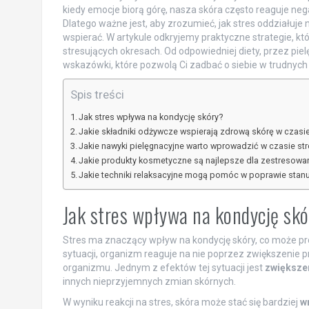
kiedy emocje biorą górę, nasza skóra często reaguje nega
Dlatego ważne jest, aby zrozumieć, jak stres oddziałuje
wspierać. W artykule odkryjemy praktyczne strategie, k
stresujących okresach. Od odpowiedniej diety, przez piel
wskazówki, które pozwolą Ci zadbać o siebie w trudnych 
Spis treści
Jak stres wpływa na kondycję skóry?
Jakie składniki odżywcze wspierają zdrową skórę w czasie
Jakie nawyki pielęgnacyjne warto wprowadzić w czasie st
Jakie produkty kosmetyczne są najlepsze dla zestresowan
Jakie techniki relaksacyjne mogą pomóc w poprawie stanu
Jak stres wpływa na kondycję sk
Stres ma znaczący wpływ na kondycję skóry, co może pr
sytuacji, organizm reaguje na nie poprzez zwiększenie p
organizmu. Jednym z efektów tej sytuacji jest
zwiększe
innych nieprzyjemnych zmian skórnych.
W wyniku reakcji na stres, skóra może stać się bardziej
w