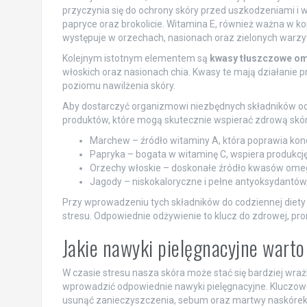
przyczynia się do ochrony skóry przed uszkodzeniami i 
papryce oraz brokolicie. Witamina E, również ważna w ko
występuje w orzechach, nasionach oraz zielonych warzyw
Kolejnym istotnym elementem są
kwasy tłuszczowe o
włoskich oraz nasionach chia. Kwasy te mają działanie 
poziomu nawilżenia skóry.
Aby dostarczyć organizmowi niezbędnych składników od
produktów, które mogą skutecznie wspierać zdrową skór
Marchew – źródło witaminy A, która poprawia kond
Papryka – bogata w witaminę C, wspiera produkcję
Orzechy włoskie – doskonałe źródło kwasów omega
Jagody – niskokaloryczne i pełne antyoksydantów
Przy wprowadzeniu tych składników do codziennej diety
stresu. Odpowiednie odżywienie to klucz do zdrowej, pro
Jakie nawyki pielęgnacyjne wart
W czasie stresu nasza skóra może stać się bardziej wraż
wprowadzić odpowiednie nawyki pielęgnacyjne. Kluczo
usunąć zanieczyszczenia, sebum oraz martwy naskórek.