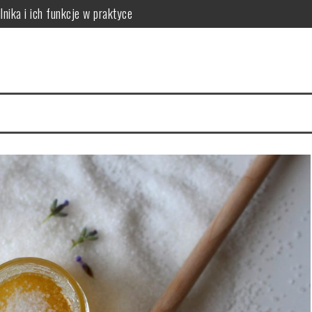
lnika i ich funkcje w praktyce
 do potrzeb skóry
óry i skuteczna rutyna anti-aging
acji na 4 tygodnie
a cerę i jak to naprawić
ów: który wybrać dla dużych rodzin?