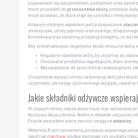
pojawieniem się zaczerwienień, podrażnień oraz zaostrz
może prowadzić do
przesuszenia skóry
, ponieważ wpły
może sprawiać, że skóra staje się szorstka i mniej elasty
Kolejnym istotnym aspektem jest przyspieszone
starzen
zmarszczek, utraty jędrności oraz szarego, zmęczonego
komórkową oraz obniżoną produkcją kolagenu, co jest 
Aby zminimalizować negatywne skutki stresu na skórę, wa
Regularne nawilżanie skóry, by utrzymać jej odpow
Stosowanie produktów łagodzących, które zmniejsz
Wprowadzenie do życia technik relaksacyjnych, tak
Zrozumienie wpływu stresu na kondycję skóry jest kluc
utrzymaniu zdrowego i promiennego wyglądu, nawet w t
Jakie składniki odżywcze wspiera
W czasach stresu, nasza skóra może stać się bardziej wr
kluczowa dla jej zdrowia. Niektóre składniki odżywcze od
Przede wszystkim warto zwrócić uwagę na
witaminy
.
Witamina A jest nieoceniona, ponieważ wspomaga proce
takich jak
marchew
, słodkie ziemniaki czy produkty mlec