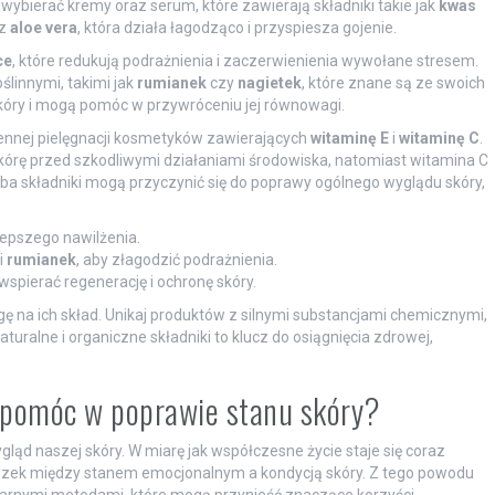
ybierać kremy oraz serum, które zawierają składniki takie jak
kwas
az
aloe vera
, która działa łagodząco i przyspiesza gojenie.
ce
, które redukują podrażnienia i zaczerwienienia wywołane stresem.
linnymi, takimi jak
rumianek
czy
nagietek
, które znane są ze swoich
 skóry i mogą pomóc w przywróceniu jej równowagi.
nnej pielęgnacji kosmetyków zawierających
witaminę E
i
witaminę C
.
 skórę przed szkodliwymi działaniami środowiska, natomiast witamina C
ba składniki mogą przyczynić się do poprawy ogólnego wyglądu skóry,
lepszego nawilżenia.
i
rumianek
, aby złagodzić podrażnienia.
 wspierać regenerację i ochronę skóry.
na ich skład. Unikaj produktów z silnymi substancjami chemicznymi,
turalne i organiczne składniki to klucz do osiągnięcia zdrowej,
ą pomóc w poprawie stanu skóry?
gląd naszej skóry. W miarę jak współczesne życie staje się coraz
iązek między stanem emocjonalnym a kondycją skóry. Z tego powodu
ularnymi metodami, które mogą przynieść znaczące korzyści.