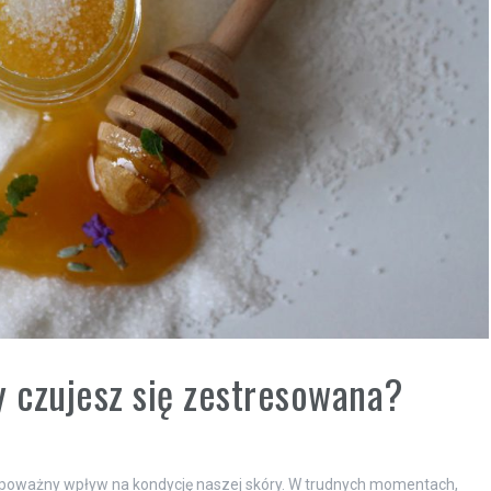
y czujesz się zestresowana?
poważny wpływ na kondycję naszej skóry. W trudnych momentach,