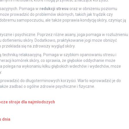
aksacyjnych. Pomaga w
redukcji stresu
oraz w obniżeniu poziomu
 może prowadzić do problemów skórnych, takich jak trądzik czy
 dobremu samopoczuciu, ale także poprawia kondycję skóry, czyniąc ją
fizyczne i psychiczne. Poprzez różne asany, joga pomaga w rozluźnieniu
u dotlenieniu skóry. Dodatkowo, praktykowanie jogi może obniżyć
przekłada się na zdrowszy wygląd skóry.
ną techniką relaksacyjną. Pomaga w szybkim opanowaniu stresu i
neracji komórek skóry, co sprawia, że głębokie oddychanie może
tóra polega na wykonaniu kilku głębokich wdechów i wydechów, może
.
 prowadzić do długoterminowych korzyści. Warto wprowadzić je do
 także zadbać o ogólne zdrowie psychiczne i fizyczne.
rocze stroje dla najmłodszych
u dnia