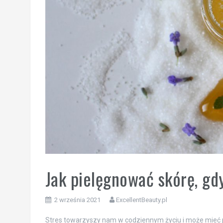
Jak pielęgnować skórę, gd
2 września 2021
ExcellentBeauty.pl
Stres towarzyszy nam w codziennym życiu i może mieć 