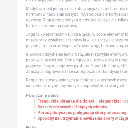
Medytacja jest jedną z najskuteczniejszych technik rel
hormonów, takich jak kortyzol. Wysoki poziom kortyzolu
egzema. Regularna praktyka medytacji sprzyja nie tylko
bardziej promienną i zdrową.
Joga to kolejna technika, która łączy w sobie elementy 
mięśni oraz zwiększa przepływ krwi, co sprzyja lepszem
poziom stresu oraz wspierać równowagę hormonalną, co 
Głębokie oddychanie jest prostą, ale niezwykle efektyw
poprawie jakości snu. Sen odgrywa kluczową rolę w rege
przyczynić się do poprawy jej stanu. Prosta technika, k
znacząco poprawić nasze samopoczucie i kondycję skóry
Regularne stosowanie tych technik relaksacyjnych może
codziennej rutyny, aby nie tylko poprawić stan skóry, ale
Powiązane wpisy:
Francuskie ubranka dla dzieci – eleganckie i u
Sekrety zdrowych i lśniących włosów
Porady dotyczące pielęgnacji skóry mieszanej
Sposoby na utrzymanie nawilżenia skóry w ciąg
Uroda