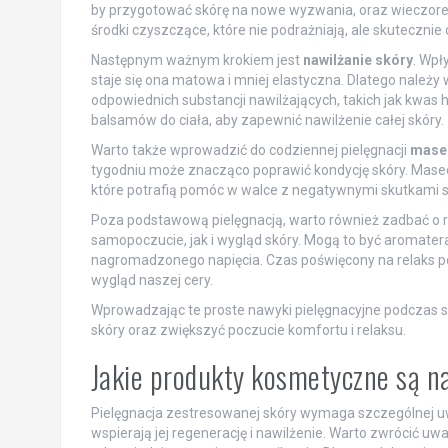
by przygotować skórę na nowe wyzwania, oraz wieczore
środki czyszczące, które nie podrażniają, ale skutecznie
Następnym ważnym krokiem jest
nawilżanie skóry
. Wpł
staje się ona matowa i mniej elastyczna. Dlatego należy 
odpowiednich substancji nawilżających, takich jak kwas 
balsamów do ciała, aby zapewnić nawilżenie całej skóry.
Warto także wprowadzić do codziennej pielęgnacji
masec
tygodniu może znacząco poprawić kondycję skóry. Masec
które potrafią pomóc w walce z negatywnymi skutkami s
Poza podstawową pielęgnacją, warto również zadbać o r
samopoczucie, jak i wygląd skóry. Mogą to być aromater
nagromadzonego napięcia. Czas poświęcony na relaks p
wygląd naszej cery.
Wprowadzając te proste nawyki pielęgnacyjne podczas 
skóry oraz zwiększyć poczucie komfortu i relaksu.
Jakie produkty kosmetyczne są na
Pielęgnacja zestresowanej skóry wymaga szczególnej u
wspierają jej regenerację i nawilżenie. Warto zwrócić uw