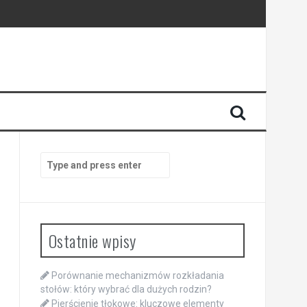
Search
for:
Ostatnie wpisy
Porównanie mechanizmów rozkładania
stołów: który wybrać dla dużych rodzin?
Pierścienie tłokowe: kluczowe elementy