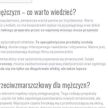
ężczyzn – co warto wiedzieć?
opularności, zwłaszcza wśród panów po trzydziestce. Warto
iż u kobiet, co ma bezpośredni wpływ na jej pielęgnację oraz dobór
takiego preparatu przez co najmniej miesiąc może przynieść
a optymalnych efektów.
Te specjalistyczne produkty zostały
skóry
, dostarczając intensywnego nawilżenia i odżywienia. Ważne jest,
i nie pozostawiają tłustego filmu na powierzchni.
nia skóry oraz opóźnienia pojawiania się zmarszczek. Dzięki
uronowy
, można zaobserwować poprawę elastyczności oraz ogólnego
a się nie tylko na długotrwałe efekty, ale także lepsze
rzeciwzmarszczkowy dla mężczyzn?
y element męskiej rutyny pielęgnacyjnej. Tego rodzaju preparaty
ne użycie nie tylko zapobiega powstawaniu nowych zmarszczek, ale
pojawiły. Mężczyźni często borykają się z przetłuszczającą się skórą,
zmarszczek. Dlatego dobrze dobrany krem przeciwzmarszczkowy staje