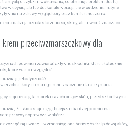
 myślą o szybkim wchłanianiu, co eliminuje problem tłustej
łatwe w użyciu, ale też doskonale wpisują się w codzienną rutynę
zytywnie na zdrowy wygląd cery oraz komfort noszenia.
o minimalizują oznaki starzenia się skóry, ale również znacząco
ać krem przeciwzmarszczkowy dla
zyznach powinien zawierać aktywne składniki, które skutecznie
niki, które warto uwzględnić:
oprawia jej elastyczność,
owierzchni skóry, co ma ogromne znaczenie dla utrzymania
jący regenerację komórek oraz chroniący skórę przed szkodliwymi
prawia, że skóra staje się jędrniejsza i bardziej promienna,
spiera procesy naprawcze w skórze.
ą na szczególną uwagę – wzmacniają one barierę hydrolipidową skóry,