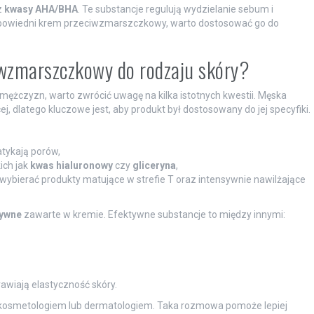
z
kwasy AHA/BHA
. Te substancje regulują wydzielanie sebum i
dpowiedni krem przeciwzmarszczkowy, warto dostosować go do
iwzmarszczkowy do rodzaju skóry?
żczyzn, warto zwrócić uwagę na kilka istotnych kwestii. Męska
ej, dlatego kluczowe jest, aby produkt był dostosowany do jej specyfiki.
atykają porów,
ich jak
kwas hialuronowy
czy
gliceryna
,
wybierać produkty matujące w strefie T oraz intensywnie nawilżające
tywne
zawarte w kremie. Efektywne substancje to między innymi:
wiają elastyczność skóry.
kosmetologiem lub dermatologiem. Taka rozmowa pomoże lepiej