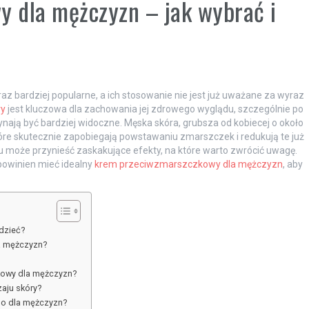
 dla mężczyzn – jak wybrać i
 bardziej popularne, a ich stosowanie nie jest już uważane za wyraz
ry
jest kluczowa dla zachowania jej zdrowego wyglądu, szczególnie po
zynają być bardziej widoczne. Męska skóra, grubsza od kobiecej o około
óre skutecznie zapobiegają powstawaniu zmarszczek i redukują te już
mu może przynieść zaskakujące efekty, na które warto zwrócić uwagę.
i powinien mieć idealny
krem przeciwzmarszczkowy dla mężczyzn
, aby
dzieć?
a mężczyzn?
kowy dla mężczyzn?
aju skóry?
go dla mężczyzn?