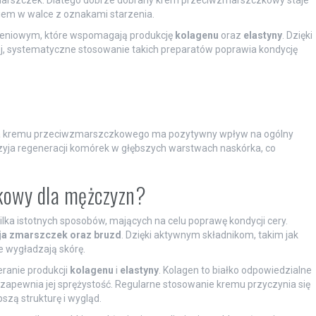
ciem w walce z oznakami starzenia.
arzeniowym, które wspomagają produkcję
kolagenu
oraz
elastyny
. Dzięki
cej, systematyczne stosowanie takich preparatów poprawia kondycję
acja kremu przeciwzmarszczkowego ma pozytywny wpływ na ogólny
zyja regeneracji komórek w głębszych warstwach naskórka, co
kowy dla mężczyzn?
ilka istotnych sposobów, mających na celu poprawę kondycji cery.
ja zmarszczek oraz bruzd
. Dzięki aktywnym składnikom, takim jak
e wygładzają skórę.
ranie produkcji
kolagenu
i
elastyny
. Kolagen to białko odpowiedzialne
 zapewnia jej sprężystość. Regularne stosowanie kremu przyczynia się
pszą strukturę i wygląd.