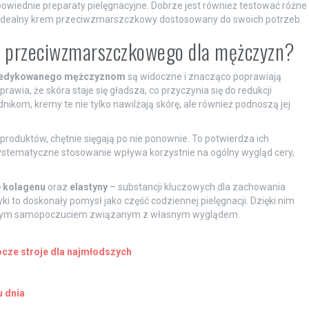
owiednie preparaty pielęgnacyjne. Dobrze jest również testować różne
ć idealny krem przeciwzmarszczkowy dostosowany do swoich potrzeb.
mu przeciwzmarszczkowego dla mężczyzn?
 dedykowanego mężczyznom
są widoczne i znacząco poprawiają
awia, że skóra staje się gładsza, co przyczynia się do redukcji
ikom, kremy te nie tylko nawilżają skórę, ale również podnoszą jej
produktów, chętnie sięgają po nie ponownie. To potwierdza ich
systematyczne stosowanie wpływa korzystnie na ogólny wygląd cery,
ę
kolagenu
oraz
elastyny
– substancji kluczowych dla zachowania
ki to doskonały pomysł jako część codziennej pielęgnacji. Dzięki nim
epszym samopoczuciem związanym z własnym wyglądem.
rocze stroje dla najmłodszych
u dnia