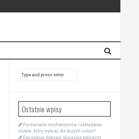
Search
for:
Ostatnie wpisy
Porównanie mechanizmów rozkładania
stołów: który wybrać dla dużych rodzin?
Pierścienie tłokowe: kluczowe elementy