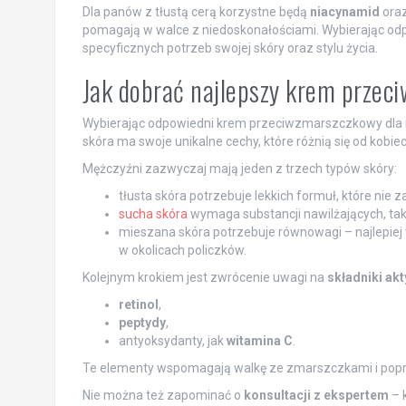
Dla panów z tłustą cerą korzystne będą
niacynamid
ora
pomagają w walce z niedoskonałościami. Wybierając o
specyficznych potrzeb swojej skóry oraz stylu życia.
Jak dobrać najlepszy krem przec
Wybierając odpowiedni krem przeciwzmarszczkowy dla mę
skóra ma swoje unikalne cechy, które różnią się od kobiec
Mężczyźni zazwyczaj mają jeden z trzech typów skóry:
tłusta skóra potrzebuje lekkich formuł, które nie z
sucha skóra
wymaga substancji nawilżających, tak
mieszana skóra potrzebuje równowagi – najlepiej 
w okolicach policzków.
Kolejnym krokiem jest zwrócenie uwagi na
składniki ak
retinol
,
peptydy
,
antyoksydanty, jak
witamina C
.
Te elementy wspomagają walkę ze zmarszczkami i popra
Nie można też zapominać o
konsultacji z ekspertem
– 