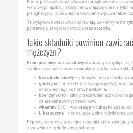
Kremy przeciwzmarszczkowe zaprojektowane są również z
warstwy po aplikacji. Dzięki temu stają się one nie tylko 
pielęgnacyjną. Odpowiednie nawilżenie wpływa także po
Te wyjątkowe właściwości sprawiają, że kremy te nie tylk
poprawiają jej ogólną kondycję oraz estetykę.
Jakie składniki powinien zawier
mężczyzn?
Krem przeciwzmarszczkowy
stworzony z myślą o mężc
zwalczają oznaki starzenia się skóry. Oto kluczowe skład
kwas hialuronowy
– intensywnie nawilża skórę i p
gliceryna
– humektant przyciągający wilgoć do p
odpowiedniego poziomu nawilżenia,
koenzym Q10
– silny przeciwutleniacz wspomaga
działaniami wolnych rodników,
witaminy E i C
– wspierają produkcję kolagenu, co s
L-karnozyna
– neutralizuje wolne rodniki oraz w
Peptydy i ceramidy to kolejne składniki, które zasługuj
zapewniając jej dodatkową ochronę.