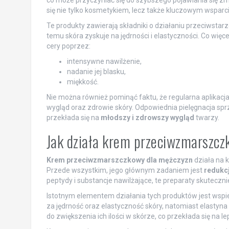
się nie tylko kosmetykiem, lecz także kluczowym wspar
Te produkty zawierają składniki o działaniu przeciwst
temu skóra zyskuje na jędrności i elastyczności. Co wię
cery poprzez:
intensywne nawilżenie,
nadanie jej blasku,
miękkość.
Nie można również pominąć faktu, że regularna aplik
wygląd oraz zdrowie skóry. Odpowiednia pielęgnacja spr
przekłada się na
młodszy i zdrowszy wygląd
twarzy.
Jak działa krem przeciwzmarszcz
Krem przeciwzmarszczkowy dla mężczyzn
działa na k
Przede wszystkim, jego głównym zadaniem jest
redukc
peptydy i substancje nawilżające, te preparaty skuteczni
Istotnym elementem działania tych produktów jest wspie
za jędrność oraz elastyczność skóry, natomiast elastyna
do zwiększenia ich ilości w skórze, co przekłada się na le