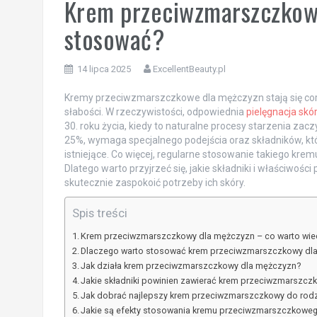
Krem przeciwzmarszczkowy
stosować?
14 lipca 2025
ExcellentBeauty.pl
Kremy przeciwzmarszczkowe dla mężczyzn stają się coraz
słabości. W rzeczywistości, odpowiednia
pielęgnacja skó
30. roku życia, kiedy to naturalne procesy starzenia zac
25%, wymaga specjalnego podejścia oraz składników, kt
istniejące. Co więcej, regularne stosowanie takiego kre
Dlatego warto przyjrzeć się, jakie składniki i właściwośc
skutecznie zaspokoić potrzeby ich skóry.
Spis treści
Krem przeciwzmarszczkowy dla mężczyzn – co warto wie
Dlaczego warto stosować krem przeciwzmarszczkowy dl
Jak działa krem przeciwzmarszczkowy dla mężczyzn?
Jakie składniki powinien zawierać krem przeciwzmarszcz
Jak dobrać najlepszy krem przeciwzmarszczkowy do rodz
Jakie są efekty stosowania kremu przeciwzmarszczkowe