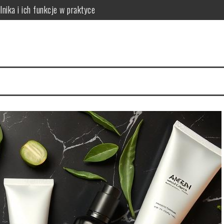
lnika i ich funkcje w praktyce
 do potrzeb skóry
óry i skuteczna rutyna anti-aging
acji na 4 tygodnie
a cerę i jak to naprawić
ów: który wybrać dla dużych rodzin?