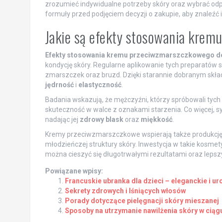
zrozumieć indywidualne potrzeby skóry oraz wybrać odp
formuły przed podjęciem decyzji o zakupie, aby znaleź
Jakie są efekty stosowania kre
Efekty stosowania kremu przeciwzmarszczkowego
kondycję skóry. Regularne aplikowanie tych preparatów spr
zmarszczek oraz bruzd. Dzięki starannie dobranym składn
jędrność
i
elastyczność
.
Badania wskazują, że mężczyźni, którzy spróbowali tych 
skuteczność w walce z oznakami starzenia. Co więcej, 
nadając jej
zdrowy blask
oraz
miękkość
.
Kremy przeciwzmarszczkowe wspierają także produkcj
młodzieńczej struktury skóry. Inwestycja w takie kosmety
można cieszyć się długotrwałymi rezultatami oraz l
Powiązane wpisy:
Francuskie ubranka dla dzieci – eleganckie i u
Sekrety zdrowych i lśniących włosów
Porady dotyczące pielęgnacji skóry mieszanej
Sposoby na utrzymanie nawilżenia skóry w ciąg