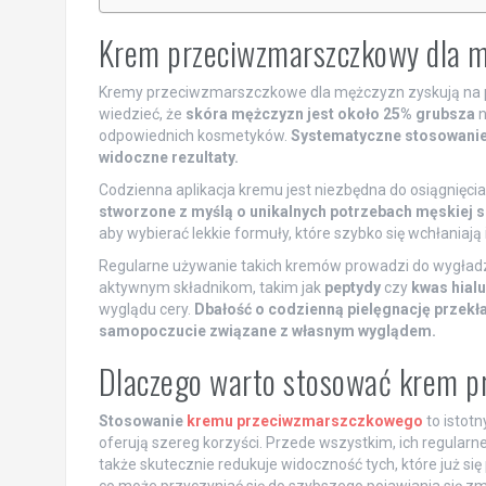
Krem przeciwzmarszczkowy dla m
Kremy przeciwzmarszczkowe dla mężczyzn zyskują na p
wiedzieć, że
skóra mężczyzn jest około 25% grubsza
n
odpowiednich kosmetyków.
Systematyczne stosowanie 
widoczne rezultaty.
Codzienna aplikacja kremu jest niezbędna do osiągnięci
stworzone z myślą o unikalnych potrzebach męskiej 
aby wybierać lekkie formuły, które szybko się wchłaniają 
Regularne używanie takich kremów prowadzi do wygładze
aktywnym składnikom, takim jak
peptydy
czy
kwas hial
wyglądu cery.
Dbałość o codzienną pielęgnację przekład
samopoczucie związane z własnym wyglądem.
Dlaczego warto stosować krem p
Stosowanie
kremu przeciwzmarszczkowego
to istotn
oferują szereg korzyści. Przede wszystkim, ich regular
także skutecznie redukuje widoczność tych, które już się 
co może przyczyniać się do szybszego pojawiania się 