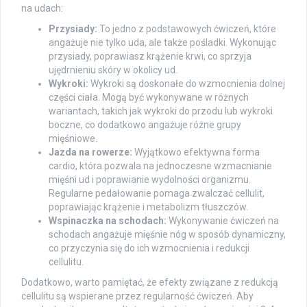
na udach:
Przysiady:
To jedno z podstawowych ćwiczeń, które
angażuje nie tylko uda, ale także pośladki. Wykonując
przysiady, poprawiasz krążenie krwi, co sprzyja
ujędrnieniu skóry w okolicy ud.
Wykroki:
Wykroki są doskonałe do wzmocnienia dolnej
części ciała. Mogą być wykonywane w różnych
wariantach, takich jak wykroki do przodu lub wykroki
boczne, co dodatkowo angażuje różne grupy
mięśniowe.
Jazda na rowerze:
Wyjątkowo efektywna forma
cardio, która pozwala na jednoczesne wzmacnianie
mięśni ud i poprawianie wydolności organizmu.
Regularne pedałowanie pomaga zwalczać cellulit,
poprawiając krążenie i metabolizm tłuszczów.
Wspinaczka na schodach:
Wykonywanie ćwiczeń na
schodach angażuje mięśnie nóg w sposób dynamiczny,
co przyczynia się do ich wzmocnienia i redukcji
cellulitu.
Dodatkowo, warto pamiętać, że efekty związane z redukcją
cellulitu są wspierane przez regularność ćwiczeń. Aby