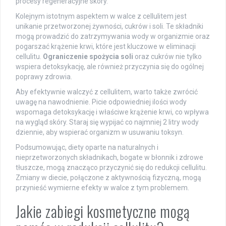
procesy regeneracyjne skóry.
Kolejnym istotnym aspektem w walce z cellulitem jest
unikanie przetworzonej żywności, cukrów i soli. Te składniki
mogą prowadzić do zatrzymywania wody w organizmie oraz
pogarszać krążenie krwi, które jest kluczowe w eliminacji
cellulitu.
Ograniczenie spożycia soli
oraz cukrów nie tylko
wspiera detoksykację, ale również przyczynia się do ogólnej
poprawy zdrowia.
Aby efektywnie walczyć z cellulitem, warto także zwrócić
uwagę na nawodnienie. Picie odpowiedniej ilości wody
wspomaga detoksykację i właściwe krążenie krwi, co wpływa
na wygląd skóry. Staraj się wypijać co najmniej 2 litry wody
dziennie, aby wspierać organizm w usuwaniu toksyn.
Podsumowując, diety oparte na naturalnych i
nieprzetworzonych składnikach, bogate w błonnik i zdrowe
tłuszcze, mogą znacząco przyczynić się do redukcji cellulitu.
Zmiany w diecie, połączone z aktywnością fizyczną, mogą
przynieść wymierne efekty w walce z tym problemem.
Jakie zabiegi kosmetyczne mogą