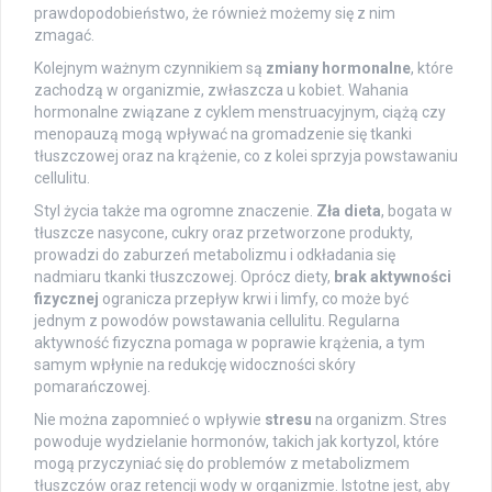
prawdopodobieństwo, że również możemy się z nim
zmagać.
Kolejnym ważnym czynnikiem są
zmiany hormonalne
, które
zachodzą w organizmie, zwłaszcza u kobiet. Wahania
hormonalne związane z cyklem menstruacyjnym, ciążą czy
menopauzą mogą wpływać na gromadzenie się tkanki
tłuszczowej oraz na krążenie, co z kolei sprzyja powstawaniu
cellulitu.
Styl życia także ma ogromne znaczenie.
Zła dieta
, bogata w
tłuszcze nasycone, cukry oraz przetworzone produkty,
prowadzi do zaburzeń metabolizmu i odkładania się
nadmiaru tkanki tłuszczowej. Oprócz diety,
brak aktywności
fizycznej
ogranicza przepływ krwi i limfy, co może być
jednym z powodów powstawania cellulitu. Regularna
aktywność fizyczna pomaga w poprawie krążenia, a tym
samym wpłynie na redukcję widoczności skóry
pomarańczowej.
Nie można zapomnieć o wpływie
stresu
na organizm. Stres
powoduje wydzielanie hormonów, takich jak kortyzol, które
mogą przyczyniać się do problemów z metabolizmem
tłuszczów oraz retencji wody w organizmie. Istotne jest, aby