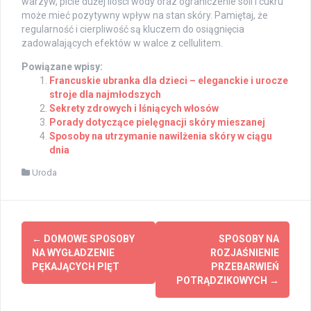
warzyw, picie dużej ilości wody oraz ograniczenie soli i cukru
może mieć pozytywny wpływ na stan skóry. Pamiętaj, że
regularność i cierpliwość są kluczem do osiągnięcia
zadowalających efektów w walce z cellulitem.
Powiązane wpisy:
Francuskie ubranka dla dzieci – eleganckie i urocze
stroje dla najmłodszych
Sekrety zdrowych i lśniących włosów
Porady dotyczące pielęgnacji skóry mieszanej
Sposoby na utrzymanie nawilżenia skóry w ciągu
dnia
Uroda
Post
←
DOMOWE SPOSOBY
SPOSOBY NA
navigation
NA WYGŁADZENIE
ROZJAŚNIENIE
PĘKAJĄCYCH PIĘT
PRZEBARWIEŃ
POTRĄDZIKOWYCH
→