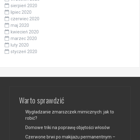
sierpień 2020
lipiec 2020
czerwiec 2020
maj 2020
kwiecień 2020
marzec 2020
luty 2020
styczeń 2020
Warto sprawdzić
Wygładzanie zmarszczek mimicznych: jak to
robić?
Domowe triki na poprawę objętości włosów
Czerwone brwi po makijażu permanentnym –