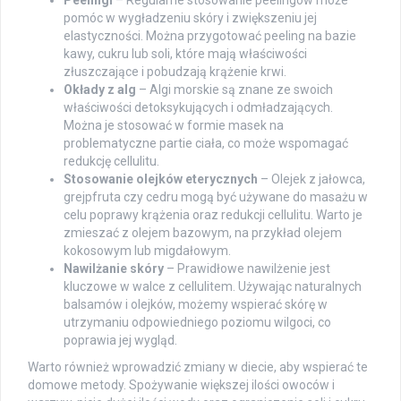
Peelingi
– Regularne stosowanie peelingów może
pomóc w wygładzeniu skóry i zwiększeniu jej
elastyczności. Można przygotować peeling na bazie
kawy, cukru lub soli, które mają właściwości
złuszczające i pobudzają krążenie krwi.
Okłady z alg
– Algi morskie są znane ze swoich
właściwości detoksykujących i odmładzających.
Można je stosować w formie masek na
problematyczne partie ciała, co może wspomagać
redukcję cellulitu.
Stosowanie olejków eterycznych
– Olejek z jałowca,
grejpfruta czy cedru mogą być używane do masażu w
celu poprawy krążenia oraz redukcji cellulitu. Warto je
zmieszać z olejem bazowym, na przykład olejem
kokosowym lub migdałowym.
Nawilżanie skóry
– Prawidłowe nawilżenie jest
kluczowe w walce z cellulitem. Używając naturalnych
balsamów i olejków, możemy wspierać skórę w
utrzymaniu odpowiedniego poziomu wilgoci, co
poprawia jej wygląd.
Warto również wprowadzić zmiany w diecie, aby wspierać te
domowe metody. Spożywanie większej ilości owoców i