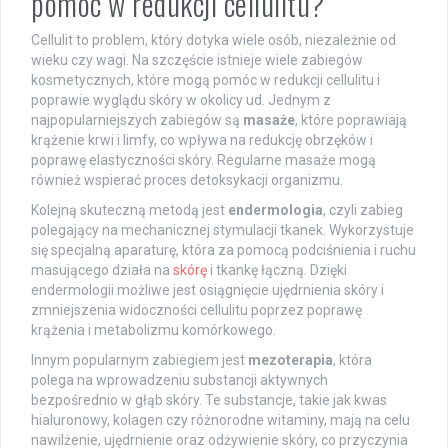
pomóc w redukcji cellulitu?
Cellulit to problem, który dotyka wiele osób, niezależnie od
wieku czy wagi. Na szczęście istnieje wiele zabiegów
kosmetycznych, które mogą pomóc w redukcji cellulitu i
poprawie wyglądu skóry w okolicy ud. Jednym z
najpopularniejszych zabiegów są
masaże
, które poprawiają
krążenie krwi i limfy, co wpływa na redukcję obrzęków i
poprawę elastyczności skóry. Regularne masaże mogą
również wspierać proces detoksykacji organizmu.
Kolejną skuteczną metodą jest
endermologia
, czyli zabieg
polegający na mechanicznej stymulacji tkanek. Wykorzystuje
się specjalną aparaturę, która za pomocą podciśnienia i ruchu
masującego działa na
skórę
i tkankę łączną. Dzięki
endermologii możliwe jest osiągnięcie ujędrnienia skóry i
zmniejszenia widoczności cellulitu poprzez poprawę
krążenia i metabolizmu komórkowego.
Innym popularnym zabiegiem jest
mezoterapia
, która
polega na wprowadzeniu substancji aktywnych
bezpośrednio w głąb skóry. Te substancje, takie jak kwas
hialuronowy, kolagen czy różnorodne witaminy, mają na celu
nawilżenie, ujędrnienie oraz odżywienie skóry, co przyczynia