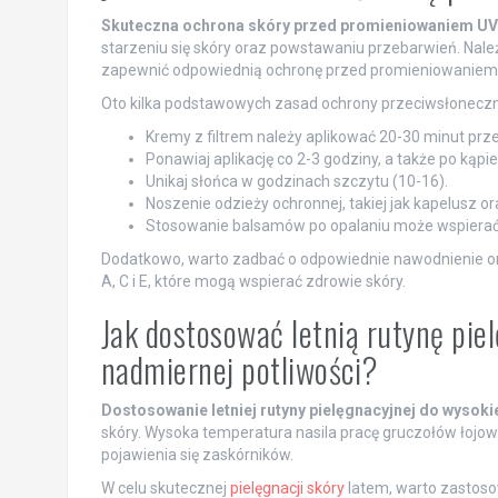
Skuteczna ochrona skóry przed promieniowaniem UV
starzeniu się skóry oraz powstawaniu przebarwień. Należ
zapewnić odpowiednią ochronę przed promieniowaniem 
Oto kilka podstawowych zasad ochrony przeciwsłoneczn
Kremy z filtrem należy aplikować 20-30 minut prz
Ponawiaj aplikację co 2-3 godziny, a także po kąpiel
Unikaj słońca w godzinach szczytu (10-16).
Noszenie odzieży ochronnej, takiej jak kapelusz o
Stosowanie balsamów po opalaniu może wspierać 
Dodatkowo, warto zadbać o odpowiednie nawodnienie o
A, C i E, które mogą wspierać zdrowie skóry.
Jak dostosować letnią rutynę pie
nadmiernej potliwości?
Dostosowanie letniej rutyny pielęgnacyjnej do wysokie
skóry. Wysoka temperatura nasila pracę gruczołów łojow
pojawienia się zaskórników.
W celu skutecznej
pielęgnacji skóry
latem, warto zastoso