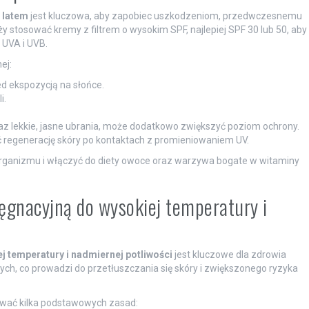
 latem
jest kluczowa, aby zapobiec uszkodzeniom, przedwczesnemu
y stosować kremy z filtrem o wysokim SPF, najlepiej SPF 30 lub 50, aby
UVA i UVB.
ej:
ed ekspozycją na słońce.
i.
raz lekkie, jasne ubrania, może dodatkowo zwiększyć poziom ochrony.
regenerację skóry po kontaktach z promieniowaniem UV.
rganizmu i włączyć do diety owoce oraz warzywa bogate w witaminy
lęgnacyjną do wysokiej temperatury i
j temperatury i nadmiernej potliwości
jest kluczowe dla zdrowia
ych, co prowadzi do przetłuszczania się skóry i zwiększonego ryzyka
wać kilka podstawowych zasad: