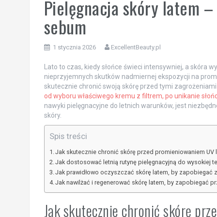
Pielęgnacja skóry latem – 
sebum
1 stycznia 2026
ExcellentBeauty.pl
Lato to czas, kiedy słońce świeci intensywniej, a skóra
nieprzyjemnych skutków nadmiernej ekspozycji na promie
skutecznie chronić swoją skórę przed tymi zagrożeniami
od wyboru właściwego kremu z filtrem, po unikanie słoń
nawyki pielęgnacyjne do letnich warunków, jest niezbęd
skóry.
Spis treści
Jak skutecznie chronić skórę przed promieniowaniem UV 
Jak dostosować letnią rutynę pielęgnacyjną do wysokiej t
Jak prawidłowo oczyszczać skórę latem, by zapobiegać 
Jak nawilżać i regenerować skórę latem, by zapobiegać p
Jak skutecznie chronić skórę pr