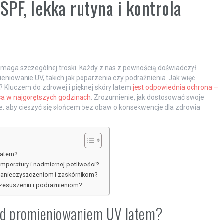
SPF, lekka rutyna i kontrola
 wymaga szczególnej troski. Każdy z nas z pewnością doświadczył
niowanie UV, takich jak poparzenia czy podrażnienia. Jak więc
? Kluczem do zdrowej i pięknej skóry latem
jest odpowiednia ochrona –
ca w najgorętszych godzinach
. Zrozumienie, jak dostosować swoje
ne, aby cieszyć się słońcem bez obaw o konsekwencje dla zdrowia
latem?
emperatury i nadmiernej potliwości?
zanieczyszczeniom i zaskórnikom?
rzesuszeniu i podrażnieniom?
zed promieniowaniem UV latem?