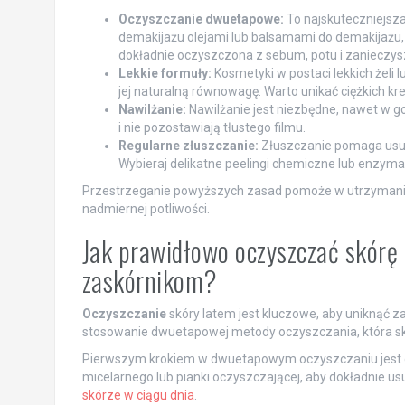
Oczyszczanie dwuetapowe:
To najskuteczniejsz
demakijażu olejami lub balsamami do demakijażu, a 
dokładnie oczyszczona z sebum, potu i zanieczys
Lekkie formuły:
Kosmetyki w postaci lekkich żeli l
jej naturalną równowagę. Warto unikać ciężkich k
Nawilżanie:
Nawilżanie jest niezbędne, nawet w go
i nie pozostawiają tłustego filmu.
Regularne złuszczanie:
Złuszczanie pomaga usun
Wybieraj delikatne peelingi chemiczne lub enzymat
Przestrzeganie powyższych zasad pomoże w utrzymaniu
nadmiernej potliwości.
Jak prawidłowo oczyszczać skórę 
zaskórnikom?
Oczyszczanie
skóry latem jest kluczowe, aby uniknąć 
stosowanie dwuetapowej metody oczyszczania, która sk
Pierwszym krokiem w dwuetapowym oczyszczaniu jest de
micelarnego lub pianki oczyszczającej, aby dokładnie u
skórze w ciągu dnia
.