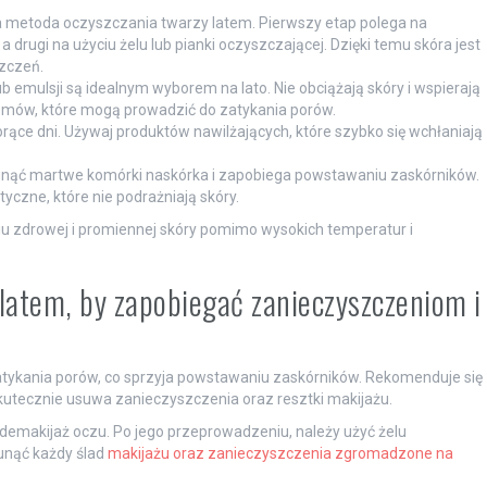
a metoda oczyszczania twarzy latem. Pierwszy etap polega na
drugi na użyciu żelu lub pianki oczyszczającej. Dzięki temu skóra jest
zczeń.
ub emulsji są idealnym wyborem na lato. Nie obciążają skóry i wspierają
remów, które mogą prowadzić do zatykania porów.
rące dni. Używaj produktów nawilżających, które szybko się wchłaniają
ąć martwe komórki naskórka i zapobiega powstawaniu zaskórników.
yczne, które nie podrażniają skóry.
 zdrowej i promiennej skóry pomimo wysokich temperatur i
latem, by zapobiegać zanieczyszczeniom i
zatykania porów, co sprzyja powstawaniu zaskórników. Rekomenduje się
utecznie usuwa zanieczyszczenia oraz resztki makijażu.
makijaż oczu. Po jego przeprowadzeniu, należy użyć żelu
sunąć każdy ślad
makijażu oraz zanieczyszczenia zgromadzone na