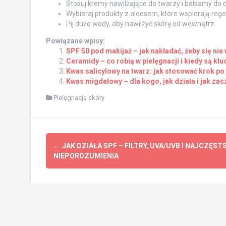
Stosuj kremy nawilżające do twarzy i balsamy do c
Wybieraj produkty z aloesem, które wspierają rege
Pij dużo wody, aby nawilżyć skórę od wewnątrz.
Powiązane wpisy:
SPF 50 pod makijaż – jak nakładać, żeby się nie
Ceramidy – co robią w pielęgnacji i kiedy są kl
Kwas salicylowy na twarz: jak stosować krok po
Kwas migdałowy – dla kogo, jak działa i jak zac
Pielęgnacja skóry
Post
←
JAK DZIAŁA SPF – FILTRY, UVA/UVB I NAJCZĘST
navigation
NIEPOROZUMIENIA