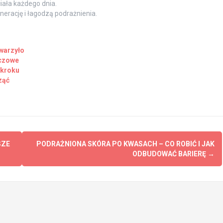
iała każdego dnia.
nerację i łagodzą podrażnienia.
 warzyło
uczowe
 kroku
ząć
SZE
PODRAŻNIONA SKÓRA PO KWASACH – CO ROBIĆ I JAK
ODBUDOWAĆ BARIERĘ
→