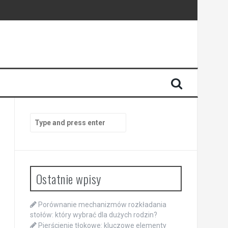
Search
for:
Ostatnie wpisy
Porównanie mechanizmów rozkładania
stołów: który wybrać dla dużych rodzin?
Pierścienie tłokowe: kluczowe elementy