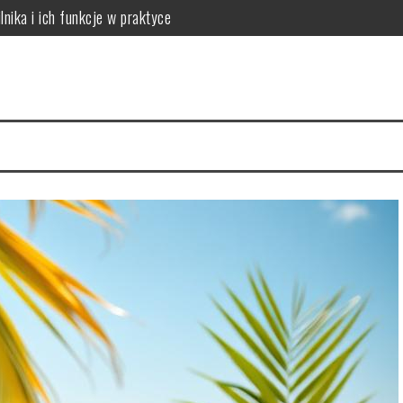
lnika i ich funkcje w praktyce
 do potrzeb skóry
óry i skuteczna rutyna anti-aging
acji na 4 tygodnie
a cerę i jak to naprawić
ów: który wybrać dla dużych rodzin?