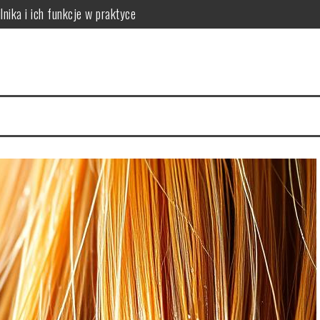
lnika i ich funkcje w praktyce
 do potrzeb skóry
óry i skuteczna rutyna anti-aging
acji na 4 tygodnie
a cerę i jak to naprawić
ów: który wybrać dla dużych rodzin?