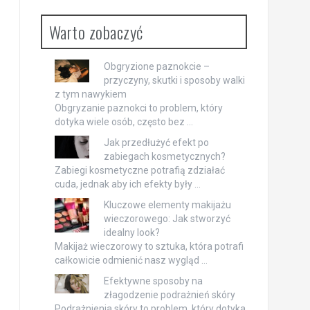
Warto zobaczyć
Obgryzione paznokcie –
przyczyny, skutki i sposoby walki
z tym nawykiem
Obgryzanie paznokci to problem, który
dotyka wiele osób, często bez …
Jak przedłużyć efekt po
zabiegach kosmetycznych?
Zabiegi kosmetyczne potrafią zdziałać
cuda, jednak aby ich efekty były …
Kluczowe elementy makijażu
wieczorowego: Jak stworzyć
idealny look?
Makijaż wieczorowy to sztuka, która potrafi
całkowicie odmienić nasz wygląd …
Efektywne sposoby na
złagodzenie podrażnień skóry
Podrażnienia skóry to problem, który dotyka