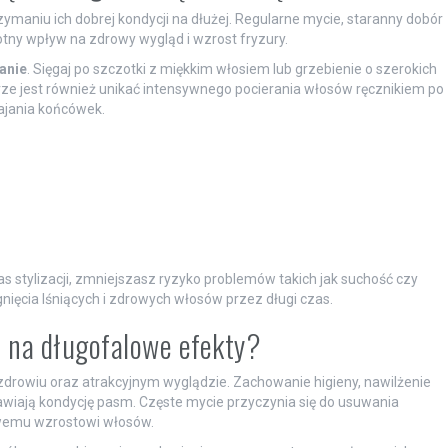
maniu ich dobrej kondycji na dłużej. Regularne mycie, staranny dobór
tny wpływ na zdrowy wygląd i wzrost fryzury.
anie
. Sięgaj po szczotki z miękkim włosiem lub grzebienie o szerokich
ze jest również unikać intensywnego pocierania włosów ręcznikiem po
ajania końcówek.
s stylizacji, zmniejszasz ryzyko problemów takich jak suchość czy
gnięcia lśniących i zdrowych włosów przez długi czas.
a na długofalowe efekty?
zdrowiu oraz atrakcyjnym wyglądzie. Zachowanie higieny, nawilżenie
iają kondycję pasm. Częste mycie przyczynia się do usuwania
owemu wzrostowi włosów.