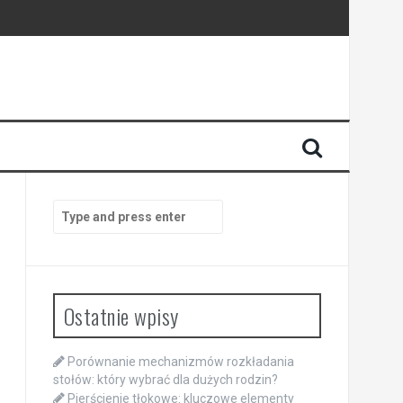
Search
for:
Ostatnie wpisy
Porównanie mechanizmów rozkładania
stołów: który wybrać dla dużych rodzin?
Pierścienie tłokowe: kluczowe elementy