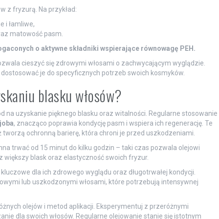
 z fryzurą. Na przykład:
e i łamliwe,
raz matowość pasm.
ogaconych o aktywne składniki wspierające równowagę PEH.
zwala cieszyć się zdrowymi włosami o zachwycającym wyglądzie.
 i dostosować je do specyficznych potrzeb swoich kosmyków.
yskaniu blasku włosów?
d na uzyskanie pięknego blasku oraz witalności. Regularne stosowanie
joba
, znacząco poprawia kondycję pasm i wspiera ich regenerację. Te
eż tworzą ochronną barierę, która chroni je przed uszkodzeniami.
nna trwać od 15 minut do kilku godzin – taki czas pozwala olejowi
 większy blask oraz elastyczność swoich fryzur.
st kluczowe dla ich zdrowego wyglądu oraz długotrwałej kondycji.
towymi lub uszkodzonymi włosami, które potrzebują intensywnej
nych olejów i metod aplikacji. Eksperymentuj z przeróżnymi
anie dla swoich włosów. Regularne olejowanie stanie się istotnym