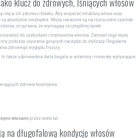
ako klucz do zdrowych, lśniących włosów
rolę w ich zdrowiu i blasku. Aby wspierać strukturę włosa oraz
e
są absolutnie niezbędne. Włosy narażone są na różnorodne czynniki
czenia, co sprawia, że wymagają szczególnej opieki.
prowadzić do uszkodzeń i matowienia włosów. Zamiast tego lepiej
ony podczas używania gorących narzędzi do stylizacji. Regularne
ania zdrowego wyglądu fryzury.
 to także odpowiednia dieta bogata w witaminy i minerały wpływające
ierających zdrowie kosmyków.
cnymi włosami
przez wiele lat.
ją na długofalową kondycję włosów