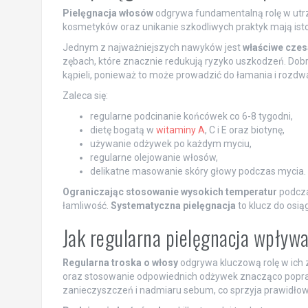
Pielęgnacja włosów
odgrywa fundamentalną rolę w utrzy
kosmetyków oraz unikanie szkodliwych praktyk mają isto
Jednym z najważniejszych nawyków jest
właściwe czes
zębach, które znacznie redukują ryzyko uszkodzeń. Dobr
kąpieli, ponieważ to może prowadzić do łamania i rozdw
Zaleca się:
regularne podcinanie końcówek co 6-8 tygodni,
dietę bogatą w
witaminy A
, C i E oraz biotynę,
używanie odżywek po każdym myciu,
regularne olejowanie włosów,
delikatne masowanie skóry głowy podczas mycia.
Ograniczając stosowanie wysokich temperatur
podcza
łamliwość.
Systematyczna pielęgnacja
to klucz do osią
Jak regularna pielęgnacja wpływ
Regularna troska o włosy
odgrywa kluczową rolę w ich 
oraz stosowanie odpowiednich odżywek znacząco popraw
zanieczyszczeń i nadmiaru sebum, co sprzyja prawidł