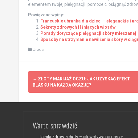
elementem twojej pielęgnacji i pomoże ci osiągnąć zdrow
Powiązane wpisy:
Francuskie ubranka dla dzieci – eleganckie i u
Sekrety zdrowych i lśniących włosów
Porady dotyczące pielęgnacji skóry mieszanej
Sposoby na utrzymanie nawilżenia skóry w ciąg
Uroda
Post
←
ZŁOTY MAKIJAŻ OCZU: JAK UZYSKAĆ EFEKT
navigation
BLASKU NA KAŻDĄ OKAZJĘ?
Warto sprawdzić
Tajniki zdrowej diety – jak wpływa na nasze