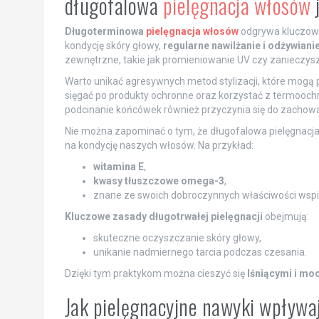
długofalowa
pielęgnacja włosów
j
Długoterminowa
pielęgnacja włosów
odgrywa kluczową 
kondycję skóry głowy,
regularne nawilżanie i odżywiani
zewnętrzne, takie jak promieniowanie UV czy zanieczysz
Warto unikać agresywnych metod stylizacji, które mogą 
sięgać po produkty ochronne oraz korzystać z termoochr
podcinanie końcówek również przyczynia się do zachow
Nie można zapominać o tym, że długofalowa pielęgnacja
na kondycję naszych włosów. Na przykład:
witamina E
,
kwasy tłuszczowe omega-3
,
znane ze swoich dobroczynnych właściwości wsp
Kluczowe zasady długotrwałej pielęgnacji
obejmują:
skuteczne oczyszczanie skóry głowy,
unikanie nadmiernego tarcia podczas czesania.
Dzięki tym praktykom można cieszyć się
lśniącymi i mo
Jak pielęgnacyjne nawyki wpływa