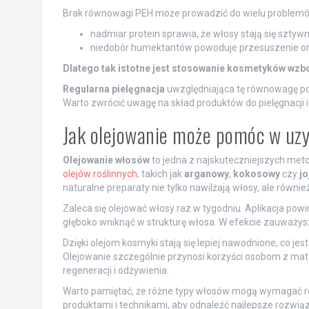
Brak równowagi PEH może prowadzić do wielu problemów
nadmiar protein sprawia, że włosy stają się sztywn
niedobór humektantów powoduje przesuszenie o
Dlatego tak istotne jest stosowanie kosmetyków wzb
Regularna pielęgnacja
uwzględniająca tę równowagę po
Warto zwrócić uwagę na skład produktów do pielęgnacji
Jak olejowanie może pomóc w uz
Olejowanie włosów
to jedna z najskuteczniejszych meto
olejów roślinnych
, takich jak
arganowy
,
kokosowy
czy
jo
naturalne preparaty nie tylko nawilżają włosy, ale równi
Zaleca się olejować włosy raz w tygodniu. Aplikacja powi
głęboko wniknąć w strukturę włosa. W efekcie zauważysz
Dzięki olejom kosmyki stają się lepiej nawodnione, co je
Olejowanie szczególnie przynosi korzyści osobom z ma
regeneracji i odżywienia.
Warto pamiętać, że różne typy włosów mogą wymagać róż
produktami i technikami, aby odnaleźć najlepsze rozwiąz