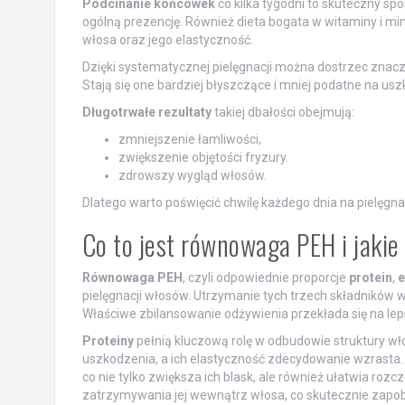
Podcinanie końcówek
co kilka tygodni to skuteczny s
ogólną prezencję. Również dieta bogata w witaminy i mine
włosa oraz jego elastyczność.
Dzięki systematycznej pielęgnacji można dostrzec znacz
Stają się one bardziej błyszczące i mniej podatne na us
Długotrwałe rezultaty
takiej dbałości obejmują:
zmniejszenie łamliwości,
zwiększenie objętości fryzury.
zdrowszy wygląd włosów.
Dlatego warto poświęcić chwilę każdego dnia na pielęgnac
Co to jest równowaga PEH i jaki
Równowaga PEH
, czyli odpowiednie proporcje
protein
,
e
pielęgnacji włosów. Utrzymanie tych trzech składników 
Właściwe zbilansowanie odżywienia przekłada się na lep
Proteiny
pełnią kluczową rolę w odbudowie struktury wło
uszkodzenia, a ich elastyczność zdecydowanie wzrasta
co nie tylko zwiększa ich blask, ale również ułatwia rozc
zatrzymywania jej wewnątrz włosa, co skutecznie zapo