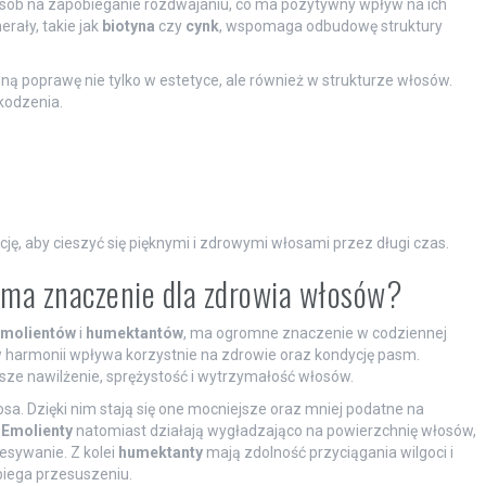
posób na zapobieganie rozdwajaniu, co ma pozytywny wpływ na ich
rały, takie jak
biotyna
czy
cynk
, wspomaga odbudowę struktury
ną poprawę nie tylko w estetyce, ale również w strukturze włosów.
zkodzenia.
ję, aby cieszyć się pięknymi i zdrowymi włosami przez długi czas.
e ma znaczenie dla zdrowia włosów?
molientów
i
humektantów
, ma ogromne znaczenie w codziennej
w harmonii wpływa korzystnie na zdrowie oraz kondycję pasm.
sze nawilżenie, sprężystość i wytrzymałość włosów.
sa. Dzięki nim stają się one mocniejsze oraz mniej podatne na
.
Emolienty
natomiast działają wygładzająco na powierzchnię włosów,
zesywanie. Z kolei
humektanty
mają zdolność przyciągania wilgoci i
biega przesuszeniu.