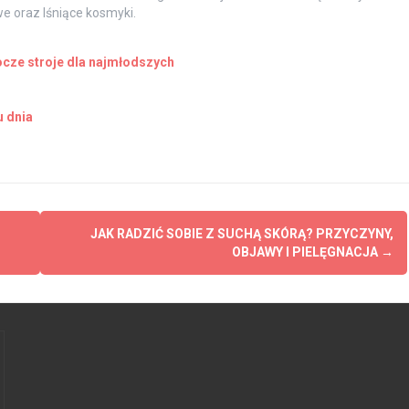
e oraz lśniące kosmyki.
rocze stroje dla najmłodszych
u dnia
JAK RADZIĆ SOBIE Z SUCHĄ SKÓRĄ? PRZYCZYNY,
OBJAWY I PIELĘGNACJA
→