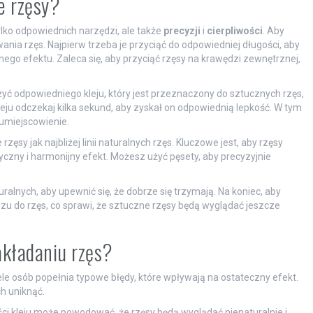
e rzęsy?
ylko odpowiednich narzędzi, ale także
precyzji
i
cierpliwości
. Aby
ania rzęs. Najpierw trzeba je przyciąć do odpowiedniej długości, aby
nego efektu. Zaleca się, aby przyciąć rzęsy na krawędzi zewnętrznej,
użyć odpowiedniego kleju, który jest przeznaczony do sztucznych rzęs,
eju odczekaj kilka sekund, aby zyskał on odpowiednią lepkość. W tym
 umiejscowienie.
rzęsy jak najbliżej linii naturalnych rzęs. Kluczowe jest, aby rzęsy
yczny i harmonijny efekt. Możesz użyć pęsety, aby precyzyjnie
turalnych, aby upewnić się, że dobrze się trzymają. Na koniec, aby
 do rzęs, co sprawi, że sztuczne rzęsy będą wyglądać jeszcze
akładaniu rzęs?
e osób popełnia typowe błędy, które wpływają na ostateczny efekt.
h uniknąć.
ści kleju może powodować, że rzęsy będą wyglądać nienaturalnie i