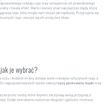
dpowiedniego rodzaju rzęs oraz umiejętność ich prawidłowego
alny i trwały efekt. Warto również znać najczęstsze błędy, które
gnację rzęs, żeby mogły nam służyć jak najdłużej. Przyjrzyjmy się
ucznych rzęs i cieszyć się ich urodą bez obaw.
i jak je wybrać?
oczu i dodanie im ikry. Istnieje wiele rodzajów sztucznych rzęs, z
 Do najpopularniejszych typów należą
rzęsy paskowane
,
kępki
oraz
szcza przez osoby, które dopiero zaczynają swoją przygodę z
kazje. Dzięki szerokiemu wyborowi długości i gęstości, można je