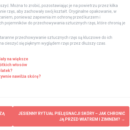
zyć. Można to zrobić, pozostawiając je na powietrzu przez kilka
ie rzęs, aby zachowały swój kształt. Oryginalne opakowanie, w
ązaniem, ponieważ zapewnia im ochronę przed kurzem i
h pojemników do przechowywania sztucznych rzęs, które chronią je
staranne przechowywanie sztucznych rzęs są kluczowe do ich
a cieszyć się pięknym wyglądem rzęs przez dłuższy czas.
dały na większe
rótkich włosów
latek?
tywnie nawilża skórę?
ZĄ
JESIENNY RYTUAŁ PIELĘGNACJI SKÓRY – JAK CHRONIĆ
JĄ PRZED WIATREM I ZIMNEM?
→