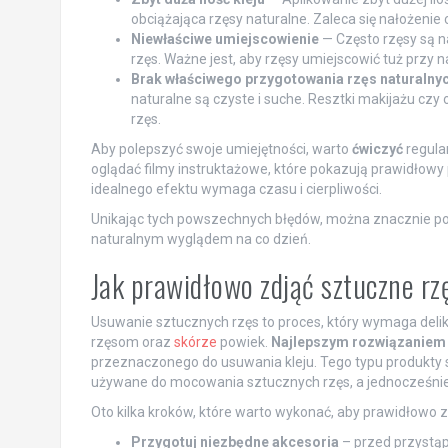
obciążająca rzęsy naturalne. Zaleca się nałożenie 
Niewłaściwe umiejscowienie
— Często rzęsy są na
rzęs. Ważne jest, aby rzęsy umiejscowić tuż przy na
Brak właściwego przygotowania rzęs naturalny
naturalne są czyste i suche. Resztki makijażu czy
rzęs.
Aby polepszyć swoje umiejętności, warto
ćwiczyć
regular
oglądać filmy instruktażowe, które pokazują prawidłowy p
idealnego efektu wymaga czasu i cierpliwości.
Unikając tych powszechnych błędów, można znacznie popra
naturalnym wyglądem na co dzień.
Jak prawidłowo zdjąć sztuczne rz
Usuwanie sztucznych rzęs to proces, który wymaga deli
rzęsom oraz
skórze
powiek.
Najlepszym rozwiązaniem
przeznaczonego do usuwania kleju. Tego typu produkty 
używane do mocowania sztucznych rzęs, a jednocześnie
Oto kilka kroków, które warto wykonać, aby prawidłowo z
Przygotuj niezbędne akcesoria
– przed przystąp