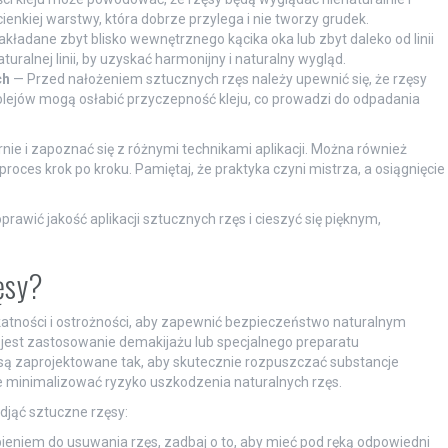
cienkiej warstwy, która dobrze przylega i nie tworzy grudek.
kładane zbyt blisko wewnętrznego kącika oka lub zbyt daleko od linii
turalnej linii, by uzyskać harmonijny i naturalny wygląd.
ch
— Przed nałożeniem sztucznych rzęs należy upewnić się, że rzęsy
 olejów mogą osłabić przyczepność kleju, co prowadzi do odpadania
nie i zapoznać się z różnymi technikami aplikacji. Można również
roces krok po kroku. Pamiętaj, że praktyka czyni mistrza, a osiągnięcie
wić jakość aplikacji sztucznych rzęs i cieszyć się pięknym,
ęsy?
katności i ostrożności, aby zapewnić bezpieczeństwo naturalnym
jest zastosowanie demakijażu lub specjalnego preparatu
są zaprojektowane tak, aby skutecznie rozpuszczać substancje
 minimalizować ryzyko uszkodzenia naturalnych rzęs.
djąć sztuczne rzęsy:
ieniem do usuwania rzęs, zadbaj o to, aby mieć pod ręką odpowiedni