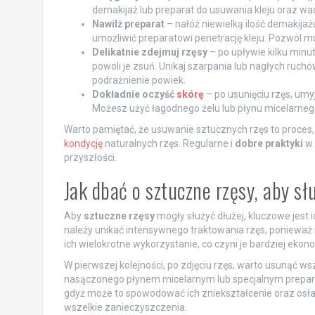
demakijaż lub preparat do usuwania kleju oraz wac
Nawilż preparat
– nałóż niewielką ilość demakijażu 
umożliwić preparatowi penetrację kleju. Pozwól mu
Delikatnie zdejmuj rzęsy
– po upływie kilku minut
powoli je zsuń. Unikaj szarpania lub nagłych ru
podrażnienie powiek.
Dokładnie oczyść
skórę
– po usunięciu rzęs, umy
Możesz użyć łagodnego żelu lub płynu micelarneg
Warto pamiętać, że usuwanie sztucznych rzęs to proces
kondycję
naturalnych rzęs. Regularne i
dobre praktyki
w 
przyszłości.
Jak dbać o sztuczne rzęsy, aby sł
Aby
sztuczne rzęsy
mogły służyć dłużej, kluczowe jest
należy unikać intensywnego traktowania rzęs, ponieważ
ich wielokrotne wykorzystanie, co czyni je bardziej ek
W pierwszej kolejności, po zdjęciu rzęs, warto usunąć ws
nasączonego płynem micelarnym lub specjalnym prepara
gdyż może to spowodować ich zniekształcenie oraz osłabie
wszelkie zanieczyszczenia.