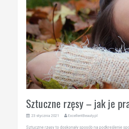
Sztuczne rzęsy – jak je p
23 stycznia 2021
ExcellentBeauty.pl
Sztuczne rzęsy to doskonały sposób na podkreślenie spo