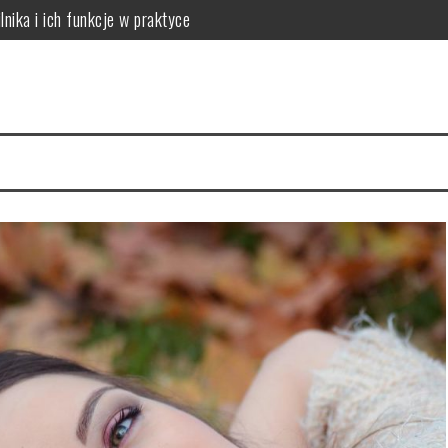
lnika i ich funkcje w praktyce
 do potrzeb skóry
óry i skuteczna rutyna anti-aging
acji na 4 tygodnie
a cerę i jak to naprawić
ów: który wybrać dla dużych rodzin?