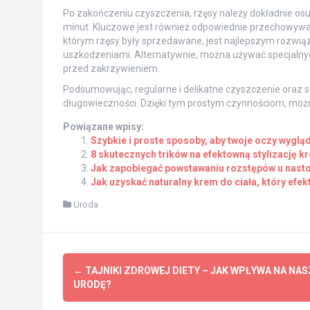
Po zakończeniu czyszczenia, rzęsy należy dokładnie osus
minut. Kluczowe jest również odpowiednie przechowywan
którym rzęsy były sprzedawane, jest najlepszym rozwi
uszkodzeniami. Alternatywnie, można używać specjalnyc
przed zakrzywieniem.
Podsumowując, regularne i delikatne czyszczenie oraz 
długowieczności. Dzięki tym prostym czynnościom, możn
Powiązane wpisy:
Szybkie i proste sposoby, aby twoje oczy wyglą
8 skutecznych trików na efektowną stylizację k
Jak zapobiegać powstawaniu rozstępów u nasto
Jak uzyskać naturalny krem do ciała, który efek
Uroda
Post
←
TAJNIKI ZDROWEJ DIETY – JAK WPŁYWA NA NAS
navigation
URODĘ?