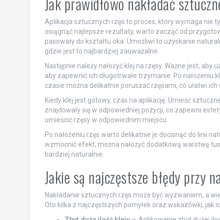
Jak prawidłowo nakładać sztuczn
Aplikacja sztucznych rzęs to proces, który wymaga nie t
osiągnąć najlepsze rezultaty, warto zacząć od przygotow
pasowały do kształtu oka. Umożliwi to uzyskanie natural
gdzie jest to najbardziej zauważalne.
Następnie należy nałożyć klej na rzęsy. Ważne jest, aby 
aby zapewnić ich długotrwałe trzymanie. Po nałożeniu kl
czasie można delikatnie poruszać rzęsami, co ułatwi ich
Kiedy klej jest gotowy, czas na aplikację. Umieść sztuczne 
znajdowały się w odpowiedniej pozycji, co zapewni estet
umieścić rzęsy w odpowiednim miejscu.
Po nałożeniu rzęs warto delikatnie je docisnąć do linii na
wzmocnić efekt, można nałożyć dodatkową warstwę tuszu
bardziej naturalnie.
Jakie są najczęstsze błędy przy n
Nakładanie sztucznych rzęs może być wyzwaniem, a wiel
Oto kilka z najczęstszych pomyłek oraz wskazówki, jak ic
Zbyt duża ilość kleju
— Aplikowanie zbyt dużej ilo