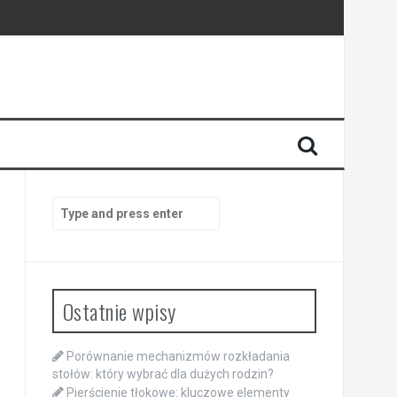
Search
for:
Ostatnie wpisy
Porównanie mechanizmów rozkładania
stołów: który wybrać dla dużych rodzin?
Pierścienie tłokowe: kluczowe elementy