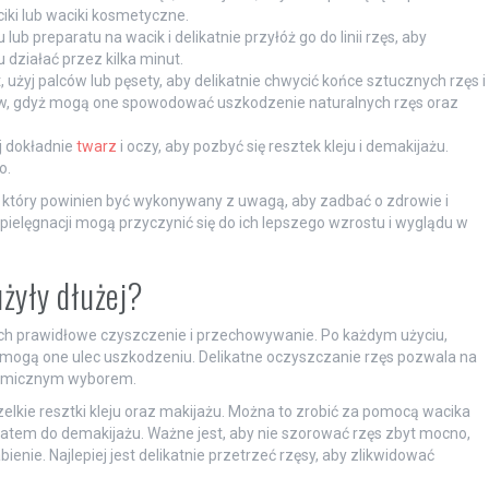
iki lub waciki kosmetyczne.
lub preparatu na wacik i delikatnie przyłóż go do linii rzęs, aby
 działać przez kilka minut.
, użyj palców lub pęsety, aby delikatnie chwycić końce sztucznych rzęs i
chów, gdyż mogą one spowodować uszkodzenie naturalnych rzęs oraz
j dokładnie
twarz
i oczy, aby pozbyć się resztek kleju i demakijażu.
o.
, który powinien być wykonywany z uwagą, aby zadbać o zdrowie i
pielęgnacji mogą przyczynić się do ich lepszego wzrostu i wyglądu w
użyły dłużej?
 ich prawidłowe czyszczenie i przechowywanie. Po każdym użyciu,
 mogą one ulec uszkodzeniu. Delikatne oczyszczanie rzęs pozwala na
onomicznym wyborem.
zelkie resztki kleju oraz makijażu. Można to zrobić za pomocą wacika
tem do demakijażu. Ważne jest, aby nie szorować rzęs zbyt mocno,
nie. Najlepiej jest delikatnie przetrzeć rzęsy, aby zlikwidować