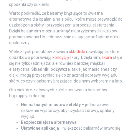
spodenki czy sukienki.
Warto podkreślić, że balsamy brązujące to świetna
alternatywa dla opalania na słońcu, które może prowadzić do
uszkodzenia skóry i przyspieszenia procesu jej starzenia.
Dzięki balsamom można uniknąć nieprzyjemnych skutków
promieniowania UV, jednocześnie osiągając pożądany efekt
opalenizny.
Wiele z tych produktów zawiera
składniki
nawilżające, które
dodatkowo poprawiają
kondycję
skóry. Dzięki nim,
skóra
staje
się nie tylko ładniejsza, ale również bardziej miękka i
elastyczna.
Składniki odżywcze
, takie jak masło shea czy
olejki, mogą przyczyniać się do znacznej poprawy wyglądu
skóry, co czyni balsamy brązujące idealnym wyborem na lato.
Oto niektóre z głównych zalet stosowania balsamów
brązujących do nóg:
Niemal natychmiastowe efekty
– jednorazowe
nałożenie wystarczy, aby uzyskać zdrowy, opalony
wygląd.
Bezpieczniejsza alternatywa
Ułatwione aplikacja
– większość balsamów łatwo się