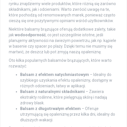
rynku znajdziemy wiele produktów, które różnią się zarówno
składnikami, jak i odcieniami. Warto zwrócić uwagę na te,
które pochodzą od renomowanych marek, ponieważ często
cieszą się one pozytywnymi opiniami wśród użytkowników.
Niektóre balsamy brązujące oferują dodatkowe zalety, takie
jak
wodoodporność
, co jest szczególnie istotne, jeśli
planujemy aktywności na świeżym powietrzu, jak np. kąpiele
w basenie czy spacer po plaży. Dzięki temu nie musimy się
martwić, że deszcz lub pot zmyją naszą opaleniznę.
Oto kilka popularnych balsamów brązujących, które warto
rozważyć:
Balsam z efektem natychmiastowym
– Idealny do
szybkiego uzyskania efektu opalenizny, dostępny w
różnych odcieniach, łatwy w aplikacji.
Balsam z naturalnymi składnikami
– Zawiera
ekstrakty roślinne, które pielęgnują skórę i nadają
zdrowy blask.
Balsam z długotrwałym efektem
– Oferuje
utrzymującą się opaleniznę przez kilka dni, idealny do
dłuższych wakacji.