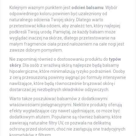
Kolejnym ważnym punktem jest
odcień balsamu
. Wybór
odpowiedniego koloru powinien być uzależniony od
naturalnego odcienia Twojej skóry. Dlatego warto
przetestować kilka odcieni, aby znaleźć ten, który najlepiej
podkreśli Twoją urodę. Pamiętaj, że każdy balsam może
wyglądać inaczej na skórze, dlatego przetestowanie na
małym fragmencie ciała przed nałożeniem na całe nogi jest
zawsze dobrym pomysłem.
Nie zapominaj również o dostosowaniu produktu do
typów
skóry
. Dla osób z wrażliwą skórą najlepsze będą balsamy
hipoalergiczne, które minimalizują ryzyko podrażnień. Osoby
z cerą przesuszoną powinny sięgnąć po formuły intensywnie
nawilżające, które będą równocześnie brązować skórę i
dostarczać jej niezbędnych składników odżywczych.
Warto także poszukiwać balsamów z dodatkowymi
właściwościami pielęgnacyjnymi. Niektóre produkty oferują
efekty wygładzające czy nawet ujędrniające, co może być
dodatkowym atutem. Popularne są również balsamy, które
zawierają naturalne filtry UV, co pozwala na delikatną
ochronę przed słońcem, choć nie zastępują one tradycyjnych
kosmetyków z filtrem.