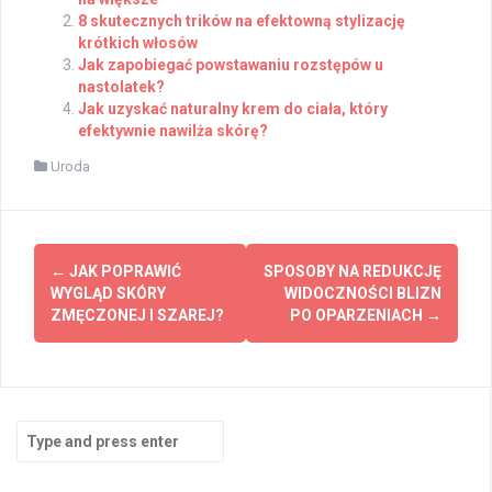
8 skutecznych trików na efektowną stylizację
krótkich włosów
Jak zapobiegać powstawaniu rozstępów u
nastolatek?
Jak uzyskać naturalny krem do ciała, który
efektywnie nawilża skórę?
Uroda
Post
←
JAK POPRAWIĆ
SPOSOBY NA REDUKCJĘ
navigation
WYGLĄD SKÓRY
WIDOCZNOŚCI BLIZN
ZMĘCZONEJ I SZAREJ?
PO OPARZENIACH
→
Search
for: