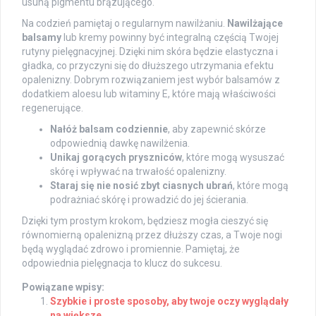
usuną pigmentu brązującego.
Na codzień pamiętaj o regularnym nawilżaniu.
Nawilżające
balsamy
lub kremy powinny być integralną częścią Twojej
rutyny pielęgnacyjnej. Dzięki nim skóra będzie elastyczna i
gładka, co przyczyni się do dłuższego utrzymania efektu
opalenizny. Dobrym rozwiązaniem jest wybór balsamów z
dodatkiem aloesu lub witaminy E, które mają właściwości
regenerujące.
Nałóż balsam codziennie
, aby zapewnić skórze
odpowiednią dawkę nawilżenia.
Unikaj gorących pryszniców
, które mogą wysuszać
skórę i wpływać na trwałość opalenizny.
Staraj się nie nosić zbyt ciasnych ubrań
, które mogą
podrażniać skórę i prowadzić do jej ścierania.
Dzięki tym prostym krokom, będziesz mogła cieszyć się
równomierną opalenizną przez dłuższy czas, a Twoje nogi
będą wyglądać zdrowo i promiennie. Pamiętaj, że
odpowiednia pielęgnacja to klucz do sukcesu.
Powiązane wpisy:
Szybkie i proste sposoby, aby twoje oczy wyglądały
na większe