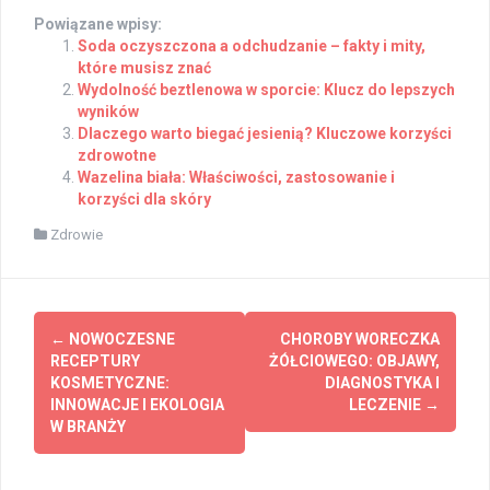
Powiązane wpisy:
Soda oczyszczona a odchudzanie – fakty i mity,
które musisz znać
Wydolność beztlenowa w sporcie: Klucz do lepszych
wyników
Dlaczego warto biegać jesienią? Kluczowe korzyści
zdrowotne
Wazelina biała: Właściwości, zastosowanie i
korzyści dla skóry
Zdrowie
Post
←
NOWOCZESNE
CHOROBY WORECZKA
navigation
RECEPTURY
ŻÓŁCIOWEGO: OBJAWY,
KOSMETYCZNE:
DIAGNOSTYKA I
INNOWACJE I EKOLOGIA
LECZENIE
→
W BRANŻY