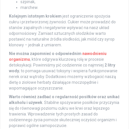
szpinak,
marchew.
Kolejnym istotnym krokiem
jest ograniczenie spożycia
cukru i przetworzonej żywności. Cukier może prowadzić do
stanów zapalnych i negatywnie wpływać na nasz układ
odpornościowy. Zamiast sztucznych słodzików warto
postawić na naturalne źródła słodkości, jak miód czy syrop
klonowy – jednak z umiarem.
Nie można zapomnieć o odpowiednim
nawodnieniu
organizmu
, które odgrywa kluczową rolę w procesie
detoksykacji. Powinniśmy pić codziennie co najmniej
2 litry
wody
; to pomaga usuwać toksyny i wspiera funkcjonowanie
nerek oraz wątroby. Dodatkowo możemy wzbogacić naszą
dietę o ziołowe herbaty działające moczopędnie i
wspomagające oczyszczanie.
Warto również zadbać o regularność posiłków oraz unikać
alkoholu i używek
. Stabilne spożywanie posiłków przyczynia
się do równowagi poziomu cukru we krwi oraz lepszego
trawienia. Wprowadzenie tych prostych zasad do
codziennego życia pomoże skuteczniej oczyścić organizm i
poprawić ogólne samopoczucie.