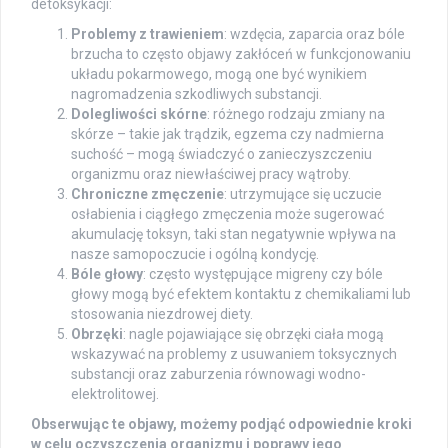
detoksykacji:
Problemy z trawieniem
: wzdęcia, zaparcia oraz bóle
brzucha to często objawy zakłóceń w funkcjonowaniu
układu pokarmowego, mogą one być wynikiem
nagromadzenia szkodliwych substancji.
Dolegliwości skórne
: różnego rodzaju zmiany na
skórze – takie jak trądzik, egzema czy nadmierna
suchość – mogą świadczyć o zanieczyszczeniu
organizmu oraz niewłaściwej pracy wątroby.
Chroniczne zmęczenie
: utrzymujące się uczucie
osłabienia i ciągłego zmęczenia może sugerować
akumulację toksyn, taki stan negatywnie wpływa na
nasze samopoczucie i ogólną kondycję.
Bóle głowy
: często występujące migreny czy bóle
głowy mogą być efektem kontaktu z chemikaliami lub
stosowania niezdrowej diety.
Obrzęki
: nagle pojawiające się obrzęki ciała mogą
wskazywać na problemy z usuwaniem toksycznych
substancji oraz zaburzenia równowagi wodno-
elektrolitowej.
Obserwując te objawy, możemy podjąć odpowiednie kroki
w celu oczyszczenia organizmu i poprawy jego