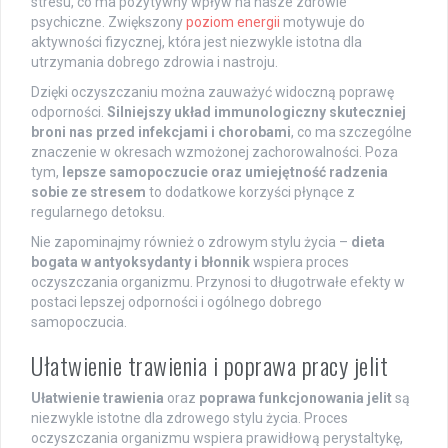
stresu, co ma pozytywny wpływ na nasze zdrowie
psychiczne. Zwiększony
poziom energii
motywuje do
aktywności fizycznej, która jest niezwykle istotna dla
utrzymania dobrego zdrowia i nastroju.
Dzięki oczyszczaniu można zauważyć widoczną poprawę
odporności.
Silniejszy układ immunologiczny skuteczniej
broni nas przed infekcjami i chorobami
, co ma szczególne
znaczenie w okresach wzmożonej zachorowalności. Poza
tym,
lepsze samopoczucie oraz umiejętność radzenia
sobie ze stresem
to dodatkowe korzyści płynące z
regularnego detoksu.
Nie zapominajmy również o zdrowym stylu życia –
dieta
bogata w antyoksydanty i błonnik
wspiera proces
oczyszczania organizmu. Przynosi to długotrwałe efekty w
postaci lepszej odporności i ogólnego dobrego
samopoczucia.
Ułatwienie trawienia i poprawa pracy jelit
Ułatwienie trawienia
oraz
poprawa funkcjonowania jelit
są
niezwykle istotne dla zdrowego stylu życia. Proces
oczyszczania organizmu wspiera prawidłową perystaltykę,