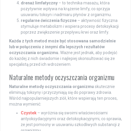
drenaż limfatyczny
– to technika masażu, która
pozytywnie wpływa na krążenie limfy, co sprzyja
usuwaniu toksyn i nadmiaru płynów z organizmu.
regularne ćwiczenia fizyczne
– aktywność fizyczna
stymuluje metabolizm i wspiera procesy detoksykacji
poprzez zwiększenie przepływu krwi oraz limfy.
Każda z tych metod może być stosowana samodzielnie
lub w połączeniu z innymi dla lepszych rezultatów
oczyszczania organizmu.
Ważne jest jednak, aby podejść
do każdej z nich świadomie i najlepiej skonsultować się ze
specjalistą przed ich wdrożeniem.
Naturalne metody oczyszczania organizmu
Naturalne metody oczyszczania organizmu
skutecznie
eliminują toksyny i przyczyniają się do poprawy zdrowia.
Wśród najpopularniejszych ziół, które wspierają ten proces,
można wymienić:
Czystek
– wyróżnia się swoimi właściwościami
antyoksydacyjnymi oraz detoksykacyjnymi, co sprawia,
że jest pomocny w usuwaniu szkodliwych substancji z
organizmu,