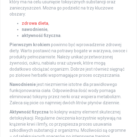
który ma na celu usunięcie toksycznych substancji oraz
zanieczyszczeń. Można go podzielić na trzy kluczowe
obszary:
zdrowa dieta
,
nawodnienie
,
aktywność fizyczna
.
Pierwszym krokiem
powinno być wprowadzenie zdrowej
diety. Warto postawić na potrawy bogate w warzywa, owoce i
produkty pełnoziarniste. Należy unikać przetworzonej
żywności, cukru, nabiału oraz używek, które mogą
dodatkowo obciążać organizm. Dobrze jest również sięgnąć
po ziołowe herbatki wspomagające proces oczyszczania.
Nawodnienie
jest niezmiernie istotne dla prawidłowego
funkcjonowania ciała. Odpowiednia ilość wody pomaga
eliminować toksyny przez nerki oraz wspiera metabolizm.
Zaleca się picie co najmniej dwóch litrów płynów dziennie.
Aktywność fizyczna
to kolejny ważny element skutecznej
detoksykacji. Regularne ćwiczenia korzystnie wpływają na
krążenie krwi i limfy, co przyspiesza proces usuwania
szkodliwych substancji z organizmu. Możliwości są ogromne
– od relaksujących spacerów po intensywne treningi.