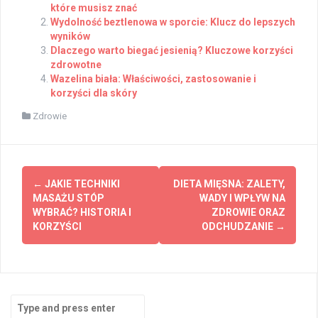
które musisz znać
Wydolność beztlenowa w sporcie: Klucz do lepszych
wyników
Dlaczego warto biegać jesienią? Kluczowe korzyści
zdrowotne
Wazelina biała: Właściwości, zastosowanie i
korzyści dla skóry
Zdrowie
Post
←
JAKIE TECHNIKI
DIETA MIĘSNA: ZALETY,
navigation
MASAŻU STÓP
WADY I WPŁYW NA
WYBRAĆ? HISTORIA I
ZDROWIE ORAZ
KORZYŚCI
ODCHUDZANIE
→
Search
for: