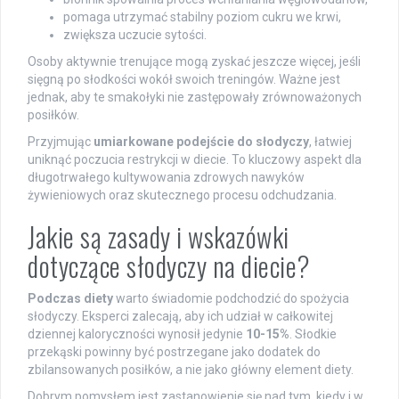
pomaga utrzymać stabilny poziom cukru we krwi,
zwiększa uczucie sytości.
Osoby aktywnie trenujące mogą zyskać jeszcze więcej, jeśli
sięgną po słodkości wokół swoich treningów. Ważne jest
jednak, aby te smakołyki nie zastępowały zrównoważonych
posiłków.
Przyjmując
umiarkowane podejście do słodyczy
, łatwiej
uniknąć poczucia restrykcji w diecie. To kluczowy aspekt dla
długotrwałego kultywowania zdrowych nawyków
żywieniowych oraz skutecznego procesu odchudzania.
Jakie są zasady i wskazówki
dotyczące słodyczy na diecie?
Podczas diety
warto świadomie podchodzić do spożycia
słodyczy. Eksperci zalecają, aby ich udział w całkowitej
dziennej kaloryczności wynosił jedynie
10-15%
. Słodkie
przekąski powinny być postrzegane jako dodatek do
zbilansowanych posiłków, a nie jako główny element diety.
Dobrym pomysłem jest zastanowienie się nad tym, kiedy i w