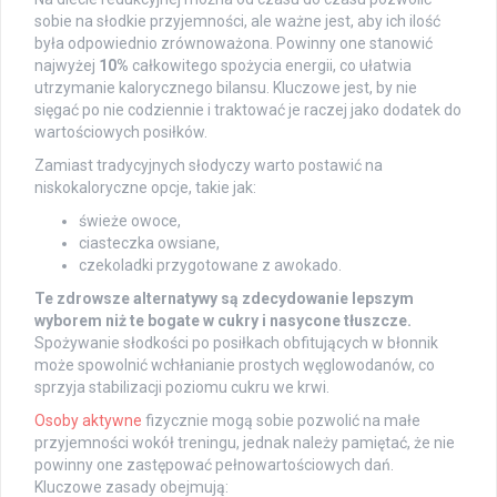
sobie na słodkie przyjemności, ale ważne jest, aby ich ilość
była odpowiednio zrównoważona. Powinny one stanowić
najwyżej
10%
całkowitego spożycia energii, co ułatwia
utrzymanie kalorycznego bilansu. Kluczowe jest, by nie
sięgać po nie codziennie i traktować je raczej jako dodatek do
wartościowych posiłków.
Zamiast tradycyjnych słodyczy warto postawić na
niskokaloryczne opcje, takie jak:
świeże owoce,
ciasteczka owsiane,
czekoladki przygotowane z awokado.
Te zdrowsze alternatywy są zdecydowanie lepszym
wyborem niż te bogate w cukry i nasycone tłuszcze.
Spożywanie słodkości po posiłkach obfitujących w błonnik
może spowolnić wchłanianie prostych węglowodanów, co
sprzyja stabilizacji poziomu cukru we krwi.
Osoby aktywne
fizycznie mogą sobie pozwolić na małe
przyjemności wokół treningu, jednak należy pamiętać, że nie
powinny one zastępować pełnowartościowych dań.
Kluczowe zasady obejmują: