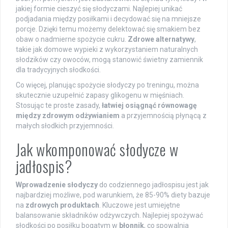
jakiej formie cieszyć się słodyczami. Najlepiej unikać
podjadania między posiłkami i decydować się na mniejsze
porcje. Dzięki temu możemy delektować się smakiem bez
obaw o nadmierne spożycie cukru.
Zdrowe alternatywy
,
takie jak domowe wypieki z wykorzystaniem naturalnych
słodzików czy owoców, mogą stanowić świetny zamiennik
dla tradycyjnych słodkości.
Co więcej, planując spożycie słodyczy po treningu, można
skutecznie uzupełnić zapasy glikogenu w mięśniach.
Stosując te proste zasady,
łatwiej osiągnąć równowagę
między zdrowym odżywianiem
a przyjemnością płynącą z
małych słodkich przyjemności.
Jak wkomponować słodycze w
jadłospis?
Wprowadzenie słodyczy
do codziennego jadłospisu jest jak
najbardziej możliwe, pod warunkiem, że 85-90% diety bazuje
na
zdrowych produktach
. Kluczowe jest umiejętne
balansowanie składników odżywczych. Najlepiej spożywać
słodkości po posiłku bogatym w
błonnik
, co spowalnia