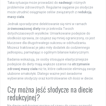
Taka sytuacja może prowadzić do
nadwagi
i różnych
problemów zdrowotnych. Regularne sięganie po słodycze
może utrudnić osiągnięcie celów związanych z
redukcją
masy ciała
.
Jednak sporadyczne delektowanie się nimi w ramach
zrównoważonej diety
nie przekreśla Twoich
dotychczasowych wysiłków. Umiarkowane podejście do
słodkości sprawia, że czujesz się mniej ograniczony, co jest
kluczowe dla długotrwałego sukcesu w odchudzaniu.
Możesz traktować je jako miły dodatek do codziennego
jadłospisu, pamiętając o ogólnym bilansie kalorycznym.
Badania wskazują, że osoby stosujące elastyczniejsze
podejście do diety mają większe szanse na
utrzymanie
zdrowej masy ciała
niż te, które całkowicie eliminują swoje
ulubione smakołyki. Dlatego ważne jest świadome
wybieranie słodyczy oraz kontrolowanie ich ilości w diecie.
Czy można jeść słodycze na diecie
redukcyjnej?
Na diecie redukcyjnej można od czasu do czasu pozwolić