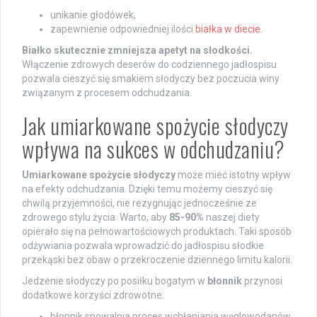
unikanie głodówek,
zapewnienie odpowiedniej ilości
białka w diecie
.
Białko skutecznie zmniejsza apetyt na słodkości.
Włączenie zdrowych deserów do codziennego jadłospisu
pozwala cieszyć się smakiem słodyczy bez poczucia winy
związanym z procesem odchudzania.
Jak umiarkowane spożycie słodyczy
wpływa na sukces w odchudzaniu?
Umiarkowane spożycie słodyczy
może mieć istotny wpływ
na efekty odchudzania. Dzięki temu możemy cieszyć się
chwilą przyjemności, nie rezygnując jednocześnie ze
zdrowego stylu życia. Warto, aby
85-90%
naszej diety
opierało się na pełnowartościowych produktach. Taki sposób
odżywiania pozwala wprowadzić do jadłospisu słodkie
przekąski bez obaw o przekroczenie dziennego limitu kalorii.
Jedzenie słodyczy po posiłku bogatym w
błonnik
przynosi
dodatkowe korzyści zdrowotne:
błonnik spowalnia proces wchłaniania węglowodanów,