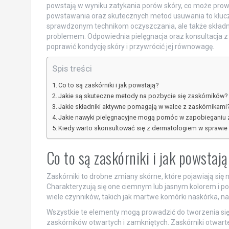
powstają w wyniku zatykania porów skóry, co może prowa
powstawania oraz skutecznych metod usuwania to klucz do
sprawdzonym technikom oczyszczania, ale także skład
problemem. Odpowiednia pielęgnacja oraz konsultacj
poprawić kondycję skóry i przywrócić jej równowagę.
Spis treści
Co to są zaskórniki i jak powstają?
Jakie są skuteczne metody na pozbycie się zaskórników?
Jakie składniki aktywne pomagają w walce z zaskórnikami
Jakie nawyki pielęgnacyjne mogą pomóc w zapobieganiu
Kiedy warto skonsultować się z dermatologiem w sprawie
Co to są zaskórniki i jak powstaj
Zaskórniki to drobne zmiany skórne, które pojawiają się 
Charakteryzują się one ciemnym lub jasnym kolorem i po
wiele czynników, takich jak martwe komórki naskórka, 
Wszystkie te elementy mogą prowadzić do tworzenia si
zaskórników otwartych i zamkniętych. Zaskórniki otwart