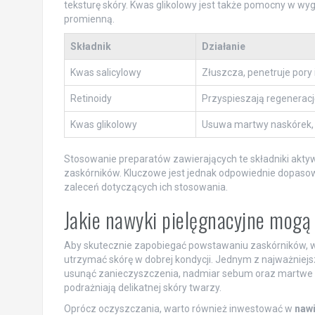
teksturę skóry. Kwas glikolowy jest także pomocny w wyg
promienną.
Składnik
Działanie
Kwas salicylowy
Złuszcza, penetruje pory 
Retinoidy
Przyspieszają regeneracj
Kwas glikolowy
Usuwa martwy naskórek, 
Stosowanie preparatów zawierających te składniki aktyw
zaskórników. Kluczowe jest jednak odpowiednie dopasow
zaleceń dotyczących ich stosowania.
Jakie nawyki pielęgnacyjne mog
Aby skutecznie zapobiegać powstawaniu zaskórników, w
utrzymać skórę w dobrej kondycji. Jednym z najważniejs
usunąć zanieczyszczenia, nadmiar sebum oraz martwe ko
podrażniają delikatnej skóry twarzy.
Oprócz oczyszczania, warto również inwestować w
nawi