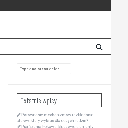
Search
for:
Ostatnie wpisy
Porównanie mechanizmów rozkładania
stołów: który wybrać dla dużych rodzin?
Pierścienie tłokowe: kluczowe elementy