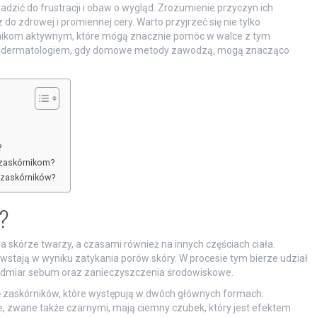
dzić do frustracji i obaw o wygląd. Zrozumienie przyczyn ich
 zdrowej i promiennej cery. Warto przyjrzeć się nie tylko
nikom aktywnym, które mogą znacznie pomóc w walce z tym
a z dermatologiem, gdy domowe metody zawodzą, mogą znacząco
?
 zaskórnikom?
 zaskórników?
ą?
na skórze twarzy, a czasami również na innych częściach ciała.
wstają w wyniku zatykania porów skóry. W procesie tym bierze udział
nadmiar sebum oraz zanieczyszczenia środowiskowe.
ę zaskórników, które występują w dwóch głównych formach:
e, zwane także czarnymi, mają ciemny czubek, który jest efektem