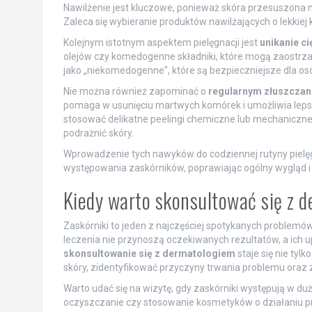
Nawilżenie jest kluczowe, ponieważ skóra przesuszona
Zaleca się wybieranie produktów nawilżających o lekkiej k
Kolejnym istotnym aspektem pielęgnacji jest
unikanie c
olejów czy komedogenne składniki, które mogą zaostrz
jako „niekomedogenne”, które są bezpieczniejsze dla os
Nie można również zapominać o
regularnym złuszczan
pomaga w usunięciu martwych komórek i umożliwia lep
stosować delikatne peelingi chemiczne lub mechaniczne, j
podrażnić skóry.
Wprowadzenie tych nawyków do codziennej rutyny pielęg
występowania zaskórników, poprawiając ogólny wygląd i 
Kiedy warto skonsultować się z 
Zaskórniki to jeden z najczęściej spotykanych problem
leczenia nie przynoszą oczekiwanych rezultatów, a ich 
skonsultowanie się z dermatologiem
staje się nie tyl
skóry, zidentyfikować przyczyny trwania problemu ora
Warto udać się na wizytę, gdy zaskórniki występują w duże
oczyszczanie czy stosowanie kosmetyków o działaniu pr