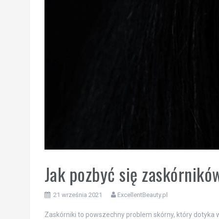
Jak pozbyć się zaskórnikó
21 września 2021
ExcellentBeauty.pl
Zaskórniki to powszechny problem skórny, który dotyka wi