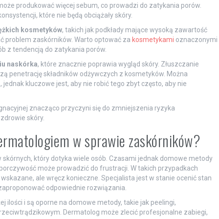
 może produkować więcej sebum, co prowadzi do zatykania porów.
onsystencji, które nie będą obciążały skóry.
iężkich kosmetyków
, takich jak podkłady mające wysoką zawartość
ać problem zaskórników. Warto optować za
kosmetykami
oznaczonymi
ób z tendencją do zatykania porów.
iu naskórka
, które znacznie poprawia wygląd skóry. Złuszczanie
szą penetrację składników odżywczych z kosmetyków. Można
ednak kluczowe jest, aby nie robić tego zbyt często, aby nie
nacyjnej znacząco przyczyni się do zmniejszenia ryzyka
zdrowie skóry.
dermatologiem w sprawie zaskórników?
ów skórnych, który dotyka wiele osób. Czasami jednak domowe metody
uporczywość może prowadzić do frustracji. W takich przypadkach
ko wskazane, ale wręcz konieczne. Specjalista jest w stanie ocenić stan
z zaproponować odpowiednie rozwiązania.
j ilości i są oporne na domowe metody, takie jak peelingi,
zeciwtrądzikowym. Dermatolog może zlecić profesjonalne zabiegi,