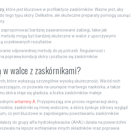
zy
, które jest kluczowe w profilaktyce zaskórników. Ważne jest, aby
 tego typu skóry. Delikatne, ale skuteczne preparaty pomogą usunąć
ry.
 zaproponować bardziej zaawansowane zabiegi, takie jak
ne metody mogą być bardziej skuteczne w walce z uporczywymi
zą oczekiwanych rezultatów.
obranie odpowiedniej metody do jej potrzeb. Regularność i
 poprawę kondycji skóry i pozbycie się zaskórników.
ą w walce z zaskórnikami?
nych, które wykazują szczególnie wysoką skuteczność. Wśród nich
łuszczająco, co pozwala na usunięcie martwego naskórka, a także
u skóra staje się gładsza, a liczba zaskórników maleje.
chodnymi
witaminy A
. Przyspieszają one proces regeneracji skóry,
tinoidów, zaskórniki są mniej widoczne, a skóra zyskuje zdrowy wygląd.
ebum, co jest kluczowe w zapobieganiu powstawaniu zaskórników.
 Należy do grupy alfa-hydroksykwasów (AHA) i działa na powierzchni
 pozwala na lepsze wchłanianie innych składników oraz poprawia