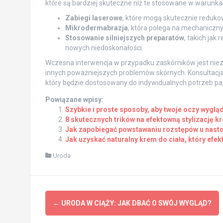
które są bardziej skuteczne niż te stosowane w warun
Zabiegi laserowe
, które mogą skutecznie redukow
Mikrodermabrazja
, która polega na mechaniczn
Stosowanie silniejszych preparatów
, takich jak
nowych niedoskonałości.
Wczesna interwencja w przypadku zaskórników jest niez
innych poważniejszych problemów skórnych. Konsultacj
który będzie dostosowany do indywidualnych potrzeb pa
Powiązane wpisy:
Szybkie i proste sposoby, aby twoje oczy wyglą
8 skutecznych trików na efektowną stylizację k
Jak zapobiegać powstawaniu rozstępów u nasto
Jak uzyskać naturalny krem do ciała, który efek
Uroda
Post
←
URODA W CIĄŻY: JAK DBAĆ O SWÓJ WYGLĄD?
navigation