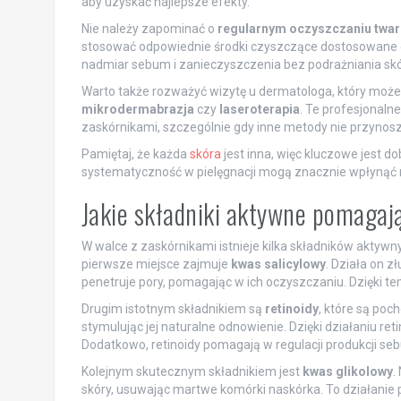
aby uzyskać najlepsze efekty.
Nie należy zapominać o
regularnym oczyszczaniu twar
stosować odpowiednie środki czyszczące dostosowane do
nadmiar sebum i zanieczyszczenia bez podrażniania skó
Warto także rozważyć wizytę u dermatologa, który może
mikrodermabrazja
czy
laseroterapia
. Te profesjonal
zaskórnikami, szczególnie gdy inne metody nie przynos
Pamiętaj, że każda
skóra
jest inna, więc kluczowe jest d
systematyczność w pielęgnacji mogą znacznie wpłynąć na
Jakie składniki aktywne pomagaj
W walce z zaskórnikami istnieje kilka składników aktyw
pierwsze miejsce zajmuje
kwas salicylowy
. Działa on z
penetruje pory, pomagając w ich oczyszczaniu. Dzięki tem
Drugim istotnym składnikiem są
retinoidy
, które są po
stymulując jej naturalne odnowienie. Dzięki działaniu re
Dodatkowo, retinoidy pomagają w regulacji produkcji s
Kolejnym skutecznym składnikiem jest
kwas glikolowy
.
skóry, usuwając martwe komórki naskórka. To działanie