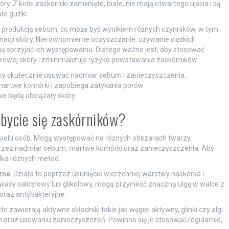
. Z kolei zaskórniki zamknięte, białe, nie mają otwartego ujścia i są
łe guzki.
 produkcją sebum, co może być wynikiem różnych czynników, w tym
nacji skóry. Nierównomierne oczyszczanie, używanie ciężkich
ą sprzyjać ich występowaniu. Dlatego ważne jest, aby stosować
rowej skóry i zminimalizuje ryzyko powstawania zaskórników.
by skutecznie usuwać nadmiar sebum i zanieczyszczenia.
artwe komórki i zapobiega zatykania porów.
ie będą obciążały skóry.
zbycie się zaskórników?
 wielu osób. Mogą występować na różnych obszarach twarzy,
w przez nadmiar sebum, martwe komórki oraz zanieczyszczenia. Aby
lka różnych metod.
zne
. Działa to poprzez usunięcie wierzchniej warstwy naskórka i
kwasy salicylowy lub glikolowy, mogą przynieść znaczną ulgę w walce z
oraz antybakteryjne.
sto zawierają aktywne składniki takie jak węgiel aktywny, glinki czy algi.
raz usuwaniu zanieczyszczeń. Powinno się je stosować regularnie,