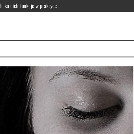
lnika i ich funkcje w praktyce
 do potrzeb skóry
óry i skuteczna rutyna anti-aging
acji na 4 tygodnie
a cerę i jak to naprawić
ów: który wybrać dla dużych rodzin?