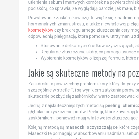
utlenienia sebum i martwych komórek na powierzchni skóry
pod skórą, co sprawia, że wyglądają bardziej jak małe, bia
Powstawanie zaskórników często wiąże się z nadmierną
hormonalnych zmian, stresu, a także niewłaściwej pielęg
kosmetyków
czy brak regularnego złuszczania cery mog
odpowiednią pielęgnację, która pomoże w utrzymaniu zd
Stosowanie delikatnych środków czyszczących, a
Regularne złuszczanie skóry, co pomaga usunąć m
Wybieranie kosmetyków o lżejszej formule, które n
Jakie są skuteczne metody na po
Zaskórniki to powszechny problem skóry, który dotyczy
szczególnie w strefie T, i są wynikiem zatykania poró
skutecznie pozbyć się zaskórników, warto zastosować ki
Jedną z najskuteczniejszych metod są
peelingi chemic
głębokie oczyszczenie porów. Peelingi, które zawierają 
zaskórnikami, ponieważ mają właściwości złuszczające 
Kolejną metodą są
maseczki oczyszczające
, które czę
Maseczki te pomagają w absorbowaniu nadmiaru sebum o