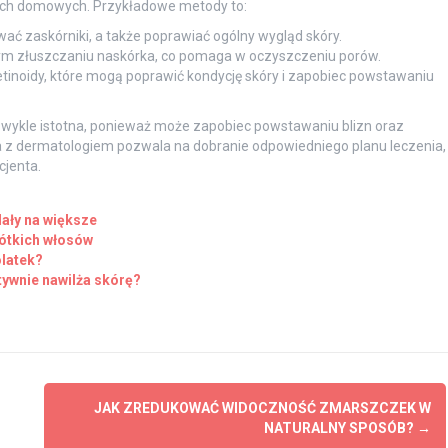
kach domowych. Przykładowe metody to:
ać zaskórniki, a także poprawiać ogólny wygląd skóry.
ym złuszczaniu naskórka, co pomaga w oczyszczeniu porów.
 retinoidy, które mogą poprawić kondycję skóry i zapobiec powstawaniu
wykle istotna, ponieważ może zapobiec powstawaniu blizn oraz
a z dermatologiem pozwala na dobranie odpowiedniego planu leczenia,
cjenta.
dały na większe
rótkich włosów
latek?
tywnie nawilża skórę?
JAK ZREDUKOWAĆ WIDOCZNOŚĆ ZMARSZCZEK W
NATURALNY SPOSÓB?
→