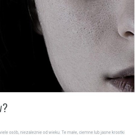
w?
ele osób, niezależnie od wieku. Te małe, ciemne lub jasne krostki